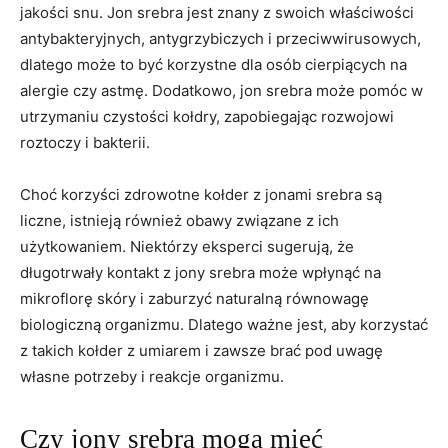
jakości snu. Jon srebra jest ‌znany z swoich właściwości
antybakteryjnych, antygrzybiczych i przeciwwirusowych,
dlatego może to być korzystne dla osób cierpiących na
alergie⁢ czy⁢ astmę. Dodatkowo, jon srebra może pomóc w
utrzymaniu ⁤czystości kołdry, zapobiegając‍ rozwojowi
roztoczy i bakterii.
Choć korzyści zdrowotne kołder z jonami srebra są
liczne, istnieją również obawy związane z ich
użytkowaniem. Niektórzy eksperci ⁣sugerują,‍ że
długotrwały kontakt z jony srebra może wpłynąć‌ na‍
mikroflorę skóry i zaburzyć naturalną równowagę
⁤biologiczną organizmu. Dlatego ważne jest, aby korzystać
z ‌takich kołder⁤ z umiarem i zawsze brać pod uwagę
własne potrzeby i reakcje organizmu.
Czy ​jony ‍srebra mogą mieć