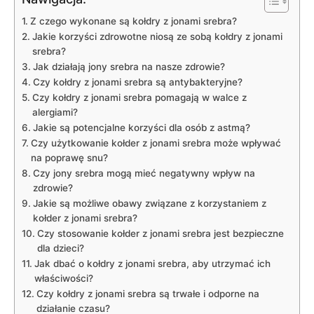
Z‍ czego wykonane są kołdry z jonami‌ srebra?
Jakie korzyści ‍zdrowotne⁣ niosą ze sobą kołdry z jonami
srebra?
Jak ‍działają ⁢jony ⁢srebra na nasze ‌zdrowie?
Czy kołdry z jonami⁢ srebra są antybakteryjne?
Czy kołdry z jonami srebra pomagają w walce z
alergiami?
Jakie są potencjalne ⁢korzyści dla osób z astmą?
Czy użytkowanie kołder⁢ z jonami‌ srebra może wpływać‍
na poprawę snu?
Czy ​jony ‍srebra mogą mieć negatywny wpływ ‌na
zdrowie?
Jakie są możliwe obawy związane z‌ korzystaniem z
kołder z jonami srebra?
Czy stosowanie kołder z jonami srebra​ jest bezpieczne
dla dzieci?
Jak dbać o kołdry⁢ z jonami srebra, aby utrzymać ich
właściwości?
Czy kołdry z jonami srebra są trwałe i odporne na
działanie ⁢czasu?