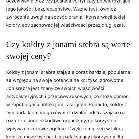
⁣oczekiwania oraz czy posiada certyfikaty potwierdzające
jego jakość i bezpieczeństwo. Ważne jest‌ również
zwrócenie uwagi na sposób prania i⁤ konserwacji takiej
kołdry, aby zachować⁣ jej właściwości przez długi czas.
Czy kołdry ⁤z jonami srebra są warte
swojej ceny?
Kołdry z jonami srebra stają się ‌coraz bardziej ‍popularne
ze względu na swoje potencjalne korzyści zdrowotne.
Jon srebra⁣ jest znany ze swoich właściwości
antybakteryjnych‌ i⁣ przeciwwirusowych, co może pomóc
w zapobieganiu infekcjom⁣ i alergiom. Ponadto, kołdry z
tym dodatkiem mogą również działać odstraszająco na
roztocza ⁣i inne‍ szkodliwe organizmy, co ‍korzystnie
wpływa na zdrowie ogólnie. Dzięki temu, sen w takiej
kołdrze‍ może być⁢ bardziej‌ relaksujący i korzystny dla‌