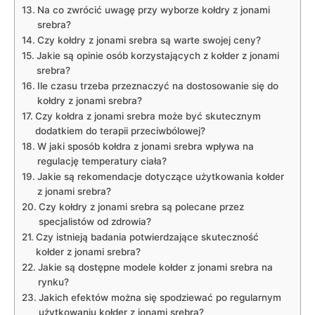
Na co​ zwrócić uwagę przy wyborze⁣ kołdry z ⁤jonami
srebra?
Czy kołdry ⁤z jonami srebra są warte swojej ceny?
Jakie są opinie osób korzystających ⁢z kołder z jonami
srebra?
Ile czasu trzeba⁢ przeznaczyć⁤ na dostosowanie się⁤ do
kołdry z jonami srebra?
Czy⁤ kołdra z jonami srebra może być skutecznym
dodatkiem do terapii‍ przeciwbólowej?
W jaki sposób kołdra z jonami srebra wpływa ‌na
regulację temperatury ciała?
Jakie są rekomendacje dotyczące ⁣użytkowania kołder
z jonami srebra?
Czy kołdry z jonami srebra są polecane przez
specjalistów od zdrowia?
Czy istnieją badania potwierdzające skuteczność
kołder z jonami srebra?
Jakie są dostępne modele kołder ​z jonami srebra na
rynku?
Jakich efektów⁣ można ​się spodziewać po regularnym
użytkowaniu kołder z jonami srebra?