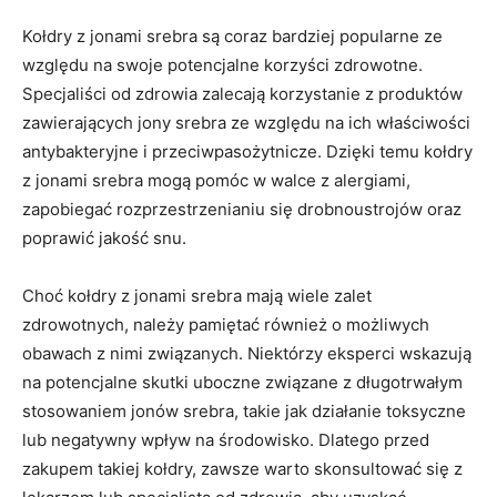
Kołdry z jonami srebra są coraz bardziej popularne ze⁣
względu na swoje potencjalne korzyści zdrowotne.
Specjaliści⁣ od zdrowia zalecają korzystanie z produktów
‌zawierających jony srebra ze względu na ich właściwości ​
antybakteryjne i przeciwpasożytnicze. Dzięki temu kołdry
z jonami srebra mogą ​pomóc​ w walce⁤ z alergiami,
‍zapobiegać rozprzestrzenianiu się drobnoustrojów oraz
poprawić jakość snu.
Choć kołdry z jonami srebra mają‌ wiele zalet
zdrowotnych, należy ⁣pamiętać‍ również ​o możliwych
obawach ⁤z nimi związanych. Niektórzy eksperci wskazują
na potencjalne ⁤skutki ⁤uboczne związane z⁣ długotrwałym
stosowaniem jonów ⁣srebra, ⁤takie⁤ jak działanie toksyczne
lub negatywny wpływ na środowisko. ‍Dlatego przed
zakupem takiej kołdry, zawsze ⁣warto skonsultować się ⁣z