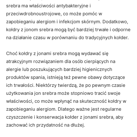
srebra ma ⁤właściwości antybakteryjne i
przeciwdrobnoustrojowe, co⁢ może pomóc w
zapobieganiu alergiom i infekcjom skórnym.​ Dodatkowo,
kołdry‌ z jonom srebra mogą ‌być bardziej trwałe i odporne
na działanie​ czasu w porównaniu do tradycyjnych ‍kołder.
Choć kołdry z⁤ jonami srebra mogą wydawać się
atrakcyjnym rozwiązaniem dla osób cierpiących⁢ na
alergie lub poszukujących bardziej higienicznych
produktów spania, istnieją też pewne obawy ‌dotyczące
ich trwałości. Niektórzy twierdzą, że po pewnym czasie
użytkowania jon⁤ srebra może ⁣stopniowo tracić swoje
właściwości, ‌co może⁢ wpłynąć na⁤ skuteczność kołdry w
zapobieganiu alergiom. Dlatego ważne ⁢jest regularne
czyszczenie ⁢i konserwacja kołder z jonami srebra,⁢ aby
zachować ‌ich przydatność na dłużej.