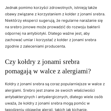
Jednak pomimo korzyści zdrowotnych, istnieją także
obawy związane z ⁤korzystaniem z ⁢kołder z jonami srebra.
Niektórzy eksperci sugerują,​ że regularne ⁢narażanie się
na srebro jonowe ​może prowadzić do rozwoju bakterii
odpornej na antybiotyki.‌ Dlatego ważne jest, ⁤aby
zachować umiar i korzystać z kołder z jonami srebra
zgodnie z zaleceniami producenta.
Czy kołdry z jonami srebra
pomagają w walce z alergiami?
Kołdry z ⁤jonami srebra ‌są coraz popularniejsze w walce ‌z
alergiami. Srebro ‍jest ‍znane ze⁢ swoich właściwości
antybakteryjnych‍ i antyalergicznych, dlatego wiele​ osób
uważa, że kołdry z jonami srebra mogą pomóc w ​
łagodzeniu objawów alergii, ⁢takich‌ jak kichanie,