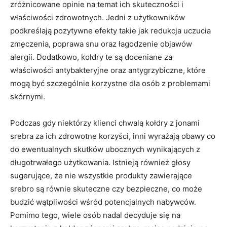
zróżnicowane ⁣opinie na ⁣temat ich​ skuteczności i
właściwości zdrowotnych. Jedni z użytkowników
⁣podkreślają pozytywne ⁢efekty takie jak redukcja⁣ uczucia
zmęczenia, poprawa snu oraz łagodzenie objawów
alergii. Dodatkowo, kołdry te są⁣ doceniane⁢ za
właściwości antybakteryjne oraz antygrzybiczne, które
mogą⁢ być szczególnie korzystne dla osób z problemami‌
skórnymi.
Podczas gdy niektórzy klienci⁤ chwalą‍ kołdry​ z jonami‍
srebra za ⁣ich zdrowotne korzyści,⁢ inni wyrażają obawy co
do ewentualnych skutków ubocznych wynikających z⁣
długotrwałego użytkowania. Istnieją ⁤również głosy
sugerujące, że nie wszystkie produkty zawierające
srebro są równie skuteczne czy⁣ bezpieczne, co może
budzić wątpliwości wśród potencjalnych nabywców.⁣
Pomimo tego, wiele osób nadal ⁢decyduje⁣ się na