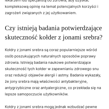
lekarzem lub specjalistą od zdrowia, aby uzyskać
kompleksową opinię na temat potencjalnych⁢ korzyści i
zagrożeń związanych ⁢z jej użytkowaniem.
Czy istnieją badania potwierdzające
skuteczność kołder z jonami srebra?
Kołdry‍ z​ jonami srebra są coraz popularniejsze​ wśród
osób poszukujących ‍naturalnych sposobów poprawy
zdrowia. Istnieją badania naukowe potwierdzające
skuteczność tych kołder w⁣ zapewnianiu​ zdrowego⁣ snu
⁣oraz redukcji⁤ objawów ‍alergii‌ i astmy. Badania ⁣wykazały,
‍że jony srebra mają właściwości antybakteryjne,‍
antygrzybiczne oraz antyalergiczne, co przekłada się na
lepsze samopoczucie użytkowników.
Kołdry z jonami srebra ‌mogą jednak wzbudzać pewne