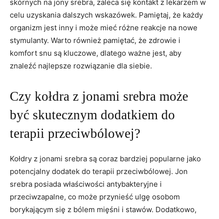
skórnych na⁤ jony srebra, zaleca się kontakt ⁤z lekarzem w
celu uzyskania dalszych wskazówek. Pamiętaj,‍ że ⁤każdy
‍organizm jest inny i⁣ może mieć różne ​reakcje ​na nowe
stymulanty. Warto również pamiętać, że‌ zdrowie i‌
komfort snu są kluczowe, dlatego ważne jest, aby
znaleźć najlepsze rozwiązanie dla siebie.
Czy⁤ kołdra z jonami srebra może
być skutecznym dodatkiem do
terapii‍ przeciwbólowej?
Kołdry z jonami srebra są coraz bardziej ⁣popularne jako
potencjalny dodatek‍ do terapii przeciwbólowej. ​Jon
srebra posiada właściwości antybakteryjne i
przeciwzapalne, co może przynieść ulgę ⁤osobom
borykającym⁣ się z bólem mięśni i ⁤stawów. Dodatkowo,⁢