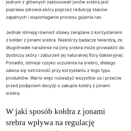
jednym ‌z ​głównych zastosowań jonów srebra jest
poprawa⁤ zdrowia skóry⁢ poprzez ‌redukcję stanów
⁢zapalnych i wspomaganie procesu gojenia ran.
Jednak istnieją również obawy związane z ​korzystaniem⁤
z⁣ kołder ‌z⁣ jonami ‍srebra. Niektórzy badacze twierdzą, że
długotrwałe⁣ narażenie na jony srebra​ może prowadzić do
dysbiozy skóry⁣ i zaburzeń jej naturalnej flory bakteryjnej.
Ponadto,‍ istnieje ryzyko uczulenia na‍ srebro, dlatego
zaleca się ostrożność przy korzystaniu z⁤ tego typu
produktów. Warto więc rozważyć wszystkie za i przeciw
przed podjęciem decyzji⁣ o zakupie kołdry z⁤ jonami
srebra.
W jaki sposób kołdra z jonami
srebra wpływa ‌na regulację