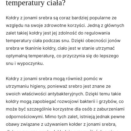
temperatury ciała?
Kołdry‍ z jonami srebra są coraz bardziej popularne ze
względu na swoje zdrowotne korzyści. Jedną z głównych
zalet takiej kołdry jest jej zdolność do regulowania
⁢temperatury ciała podczas ⁢snu. ‍Dzięki⁢ obecności jonów
⁢srebra‍ w ‌tkaninie kołdry,⁢ ciało‌ jest w stanie utrzymać
optymalną ⁤temperaturę, co ​przyczynia się do lepszego
⁣snu i ‌wypoczynku.
Kołdry z​ jonami srebra mogą również pomóc w
utrzymaniu higieny, ponieważ srebro jest znane ​ze
swoich właściwości antybakteryjnych. Dzięki temu takie
kołdry mogą ⁣zapobiegać rozwojowi ​bakterii‌ i grzybów, co
może być ‌szczególnie korzystne‍ dla osób z zaburzeniami
odpornościowymi. Mimo⁢ tych⁣ zalet, istnieją jednak pewne
obawy związane ⁤z ⁤używaniem kołder z ‌jonami srebra,