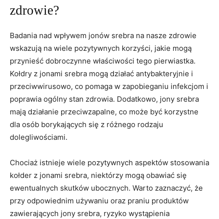
‌zdrowie?
Badania nad wpływem jonów srebra na‍ nasze zdrowie
wskazują na wiele pozytywnych korzyści, jakie mogą
przynieść dobroczynne właściwości tego ‍pierwiastka.
Kołdry z jonami srebra mogą działać antybakteryjnie i
przeciwwirusowo, co ⁢pomaga⁤ w ⁢zapobieganiu infekcjom ‌i
poprawia ogólny stan zdrowia. Dodatkowo, jony srebra
⁣mają działanie przeciwzapalne, co może być korzystne
dla osób borykających‌ się z różnego⁢ rodzaju
dolegliwościami.
Chociaż⁢ istnieje wiele⁢ pozytywnych⁢ aspektów stosowania
⁤kołder z ⁣jonami ⁢srebra, niektórzy⁣ mogą obawiać się
⁢ewentualnych skutków ubocznych. Warto zaznaczyć, że
przy‍ odpowiednim używaniu oraz praniu produktów
zawierających jony srebra, ‍ryzyko wystąpienia