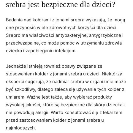
srebra​ jest bezpieczne dla dzieci?
Badania ⁤nad kołdrami‍ z jonami srebra ⁣wykazują, że ⁤mogą
one ‌przynosić wiele zdrowotnych korzyści dla dzieci.
Srebro⁣ ma właściwości‌ antybakteryjne, antygrzybiczne i
przeciwzapalne, co może pomóc​ w utrzymaniu ⁤zdrowia
dziecka i zapobieganiu infekcjom.
Jednakże istnieją również obawy związane‌ ze
stosowaniem kołder z jonami srebra u dzieci. Niektórzy
eksperci sugerują, że nadmiar srebra w organizmie może
być szkodliwy, dlatego zaleca​ się używanie ⁢tych kołder z
umiarem. Ważne jest także, aby wybierać produkty
wysokiej jakości, które​ są bezpieczne dla skóry dziecka i
nie powodują alergii.⁢ Warto konsultować ​się​ z lekarzem
przed​ zastosowaniem kołder ⁣z jonami ​srebra u
najmłodszych.