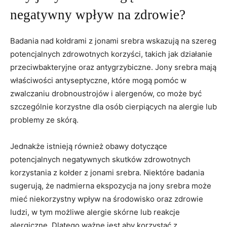
negatywny wpływ ‌na zdrowie?
Badania ‍nad kołdrami ⁣z jonami srebra wskazują na szereg
potencjalnych zdrowotnych⁤ korzyści, ⁤takich ⁣jak działanie
⁤przeciwbakteryjne⁢ oraz​ antygrzybiczne. Jony srebra mają
właściwości antyseptyczne, które mogą pomóc w
zwalczaniu drobnoustrojów i alergenów, co może być
szczególnie korzystne dla ⁣osób cierpiących na ​alergie lub
‌problemy ze skórą.
Jednakże istnieją ‍również obawy dotyczące
potencjalnych negatywnych skutków zdrowotnych
korzystania z kołder‍ z jonami⁢ srebra. Niektóre ⁣badania
sugerują, że nadmierna ekspozycja na jony ⁢srebra może ​
mieć niekorzystny wpływ na środowisko oraz zdrowie
ludzi, w tym możliwe​ alergie skórne lub reakcje‍
alergiczne. Dlatego ważne jest⁢ aby ‍korzystać z