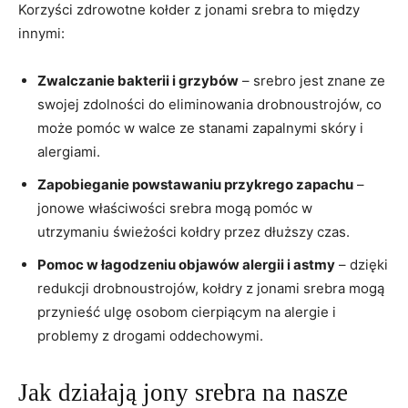
Korzyści zdrowotne kołder z jonami srebra to ‍między
innymi:
Zwalczanie⁢ bakterii i grzybów
– srebro jest⁣ znane ze
swojej ​zdolności ‍do eliminowania‍ drobnoustrojów, co
‌może pomóc w walce ze stanami zapalnymi skóry i
alergiami.
Zapobieganie powstawaniu przykrego ⁣zapachu
–
‍jonowe właściwości ⁤srebra mogą ⁤pomóc ‍w
utrzymaniu‌ świeżości kołdry przez dłuższy czas.
Pomoc w ​łagodzeniu objawów alergii i ​astmy
– dzięki
redukcji⁤ drobnoustrojów,⁤ kołdry z jonami srebra mogą
przynieść ulgę ‌osobom cierpiącym na alergie i
problemy⁣ z drogami‌ oddechowymi.
Jak ‍działają ⁢jony ⁢srebra na nasze