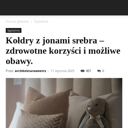
Strona główna
Sypialnia
Sypialnia
Kołdry z jonami srebra –
zdrowotne korzyści i możliwe
obawy.
Przez
architekturawnetrz
-
11 stycznia 2025
451
0