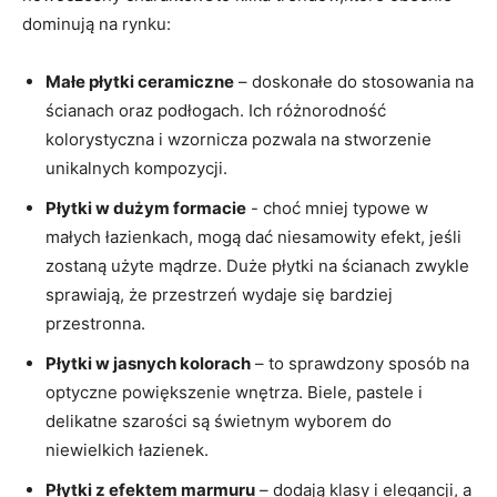
dominują ​na ​rynku:
Małe płytki ceramiczne
– doskonałe do stosowania na
ścianach ‌oraz ​podłogach. Ich różnorodność
kolorystyczna⁤ i wzornicza pozwala ‌na stworzenie
unikalnych kompozycji.
Płytki w dużym formacie
⁢-​ choć mniej typowe ‍w
małych łazienkach, mogą ⁢dać⁣ niesamowity efekt, jeśli
zostaną użyte ‌mądrze. Duże płytki na ścianach zwykle
⁢sprawiają, że przestrzeń ‍wydaje się bardziej
przestronna.
Płytki w⁤ jasnych kolorach
– to sprawdzony sposób na
optyczne powiększenie wnętrza. Biele, pastele ‌i
⁢delikatne⁤ szarości są⁢ świetnym wyborem do
⁤niewielkich łazienek.
Płytki z efektem marmuru
– dodają klasy ⁤i elegancji, a