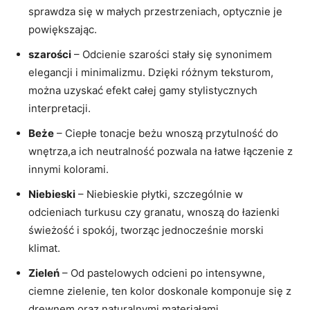
sprawdza się w małych przestrzeniach, optycznie⁢ je
‍powiększając.
szarości
– Odcienie szarości stały się synonimem
elegancji i minimalizmu. Dzięki różnym teksturom,
można uzyskać efekt całej gamy ‍stylistycznych
interpretacji.
Beże
⁢– Ciepłe tonacje beżu ⁢wnoszą przytulność do
wnętrza,a ich neutralność pozwala na łatwe łączenie z
innymi ⁢kolorami.
Niebieski
⁢–⁤ Niebieskie płytki, szczególnie w
odcieniach turkusu czy granatu, wnoszą do łazienki‌
świeżość i spokój, tworząc jednocześnie morski
klimat.
Zieleń
– Od pastelowych odcieni po ​intensywne,
ciemne ‌zielenie, ten kolor ⁢doskonale komponuje ​się z
drewnem​ oraz ‍naturalnymi materiałami.