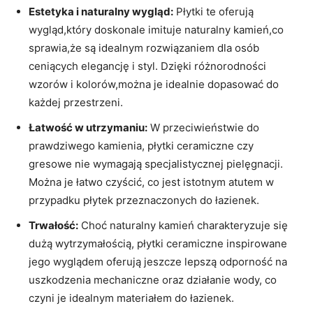
Estetyka i naturalny wygląd:
Płytki te oferują
wygląd,który ⁤doskonale imituje naturalny kamień,co
sprawia,że⁢ są idealnym rozwiązaniem dla osób
ceniących elegancję i styl. ⁢Dzięki różnorodności
wzorów ⁢i kolorów,można je idealnie​ dopasować‌ do
każdej przestrzeni.
Łatwość w ⁣utrzymaniu:
W przeciwieństwie⁤ do⁣
prawdziwego kamienia, płytki ceramiczne​ czy
⁤gresowe nie wymagają specjalistycznej pielęgnacji.
Można ‌je łatwo czyścić, co jest istotnym atutem w
przypadku płytek przeznaczonych do łazienek.
Trwałość:
Choć naturalny kamień charakteryzuje się
‌dużą wytrzymałością, płytki ceramiczne ‌inspirowane
jego ⁣wyglądem oferują jeszcze ​lepszą odporność na
‍uszkodzenia mechaniczne oraz działanie‌ wody, ⁢co
⁣czyni je idealnym materiałem do łazienek.