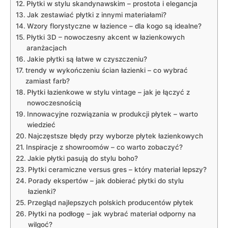
Płytki w stylu skandynawskim –‌ prostota i ‍elegancja
Jak ‌zestawiać płytki ​z innymi materiałami?
Wzory​ florystyczne w łazience –⁤ dla⁣ kogo są idealne?
Płytki 3D ‌–⁣ nowoczesny akcent w łazienkowych
aranżacjach
Jakie płytki są łatwe w czyszczeniu?
trendy⁢ w wykończeniu ścian łazienki ⁣– ​co wybrać
zamiast farb?
Płytki łazienkowe w ⁤stylu vintage – jak je łączyć z
nowoczesnością
Innowacyjne rozwiązania w produkcji płytek – warto
⁣wiedzieć
Najczęstsze błędy przy‍ wyborze płytek‍ łazienkowych
Inspiracje z showroomów – co warto zobaczyć?
Jakie płytki pasują​ do stylu boho?
Płytki⁣ ceramiczne⁢ versus gres – który materiał lepszy?
Porady ekspertów – jak⁢ dobierać‍ płytki do stylu
łazienki?
Przegląd najlepszych polskich producentów płytek
Płytki na podłogę – jak wybrać materiał odporny‌ na
wilgoć?