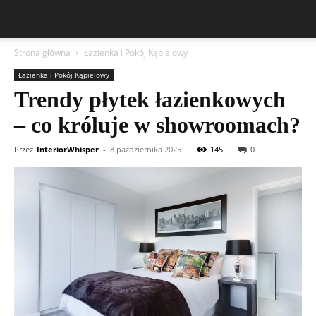
Strona główna
Łazienka i Pokój Kąpielowy
Łazienka i Pokój Kąpielowy
Trendy płytek łazienkowych
– co króluje w showroomach?
Przez
InteriorWhisper
-
8 października 2025
145
0