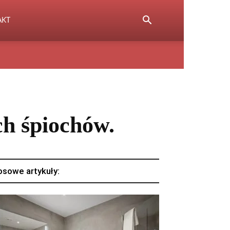
AKT
h śpiochów.
osowe artykuły: