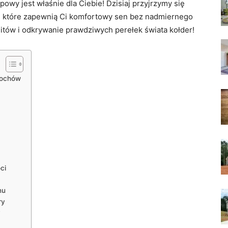
powy jest właśnie ​dla Ciebie! Dzisiaj przyjrzymy się
w, które zapewnią Ci komfortowy sen bez nadmiernego
mitów i odkrywanie prawdziwych perełek‌ świata kołder!
piochów
ci
nu
ry
y