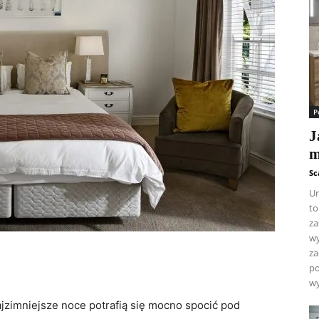
P
J
m
Sc
Ur
to
za
wy
za
po
wy
ajzimniejsze noce ‍potrafią się mocno spocić pod