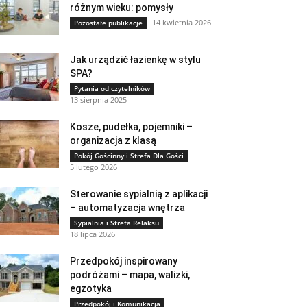
różnym wieku: pomysły
14 kwietnia 2026
Pozostałe publikacje
Jak urządzić łazienkę w stylu
SPA?
Pytania od czytelników
13 sierpnia 2025
Kosze, pudełka, pojemniki –
organizacja z klasą
Pokój Gościnny i Strefa Dla Gości
5 lutego 2026
Sterowanie sypialnią z aplikacji
– automatyzacja wnętrza
Sypialnia i Strefa Relaksu
18 lipca 2026
Przedpokój inspirowany
podróżami – mapa, walizki,
egzotyka
Przedpokój i Komunikacja