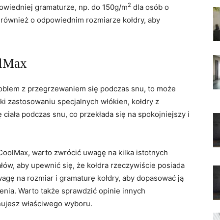
2
owiedniej gramaturze, np. do‌ 150g/m
dla osób o‌
 również o​ odpowiednim ‌rozmiarze kołdry, aby
olMax
oblem z przegrzewaniem ⁤się⁤ podczas snu,⁣ to może⁣
ki zastosowaniu specjalnych włókien, kołdry z​
ała⁢ podczas snu, co przekłada ⁣się na spokojniejszy ⁣i
CoolMax,​ warto⁢ zwrócić uwagę na‍ kilka istotnych
ałów, aby‍ upewnić się, że kołdra rzeczywiście posiada
agę na rozmiar ‌i gramaturę‌ kołdry, aby‌ dopasować ją
enia. Warto także sprawdzić opinie innych
nujesz właściwego wyboru.