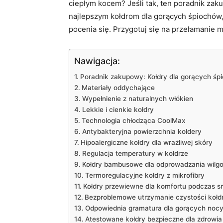
ciepłym kocem? Jeśli tak, ten poradnik ‌zaku
najlepszym kołdrom​ dla gorących śpiochó
pocenia się. Przygotuj się ​na przełamanie 
Nawigacja:
Poradnik ⁢zakupowy: Kołdry dla ​gorących ś
Materiały oddychające
Wypełnienie z naturalnych ​włókien
Lekkie i cienkie ‍kołdry
Technologia chłodząca CoolMax
Antybakteryjna powierzchnia​ kołdery
Hipoalergiczne kołdry dla wrażliwej skóry
Regulacja temperatury w kołdrze
Kołdry bambusowe ‍dla odprowadzania wilgo
Termoregulacyjne kołdry‌ z mikrofibry
Kołdry przewiewne dla ‌komfortu podczas s
Bezproblemowe utrzymanie‍ czystości kołd
Odpowiednia gramatura dla ‌gorących noc
Atestowane kołdry bezpieczne dla zdrowia