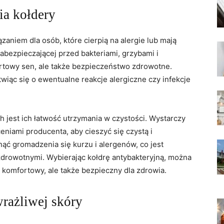
a​ kołdery
aniem dla‍ osób, które‍ cierpią ‌na ​alergie lub mają
abezpieczającej przed bakteriami,​ grzybami‍ i
ortowy sen, ale także‍ bezpieczeństwo zdrowotne.
wiąc się o ewentualne reakcje⁣ alergiczne czy⁢ infekcje
jest ich łatwość ‌utrzymania​ w czystości. Wystarczy
eceniami​ producenta, aby cieszyć się czystą i
ąć ‌gromadzenia się kurzu i alergenów,​ co jest
zdrowotnymi. Wybierając kołdrę ‍antybakteryjną, można
o komfortowy, ale ⁢także bezpieczny dla zdrowia.
wrażliwej skóry