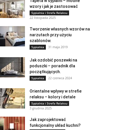
Tapeta w sypialni – modne
wzory i jak je zastosować
Sypialnia i Strefa Relaksu
22 listopada 2025
Tworzenie własnych wzorów na
narzutach przy użyciu
szablonów.
31 maja 2019
Sypialnia
Jak ozdobić poszewki na
poduszki – poradnik dla
początkujących.
22 czerwca 2024
Sypialnia
Orientalne wpływy w strefie
relaksu – kolory i detale
Sypialnia i Strefa Relaksu
3 grudnia 2025
Jak zaprojektować
funkcjonalny układ kuchni?