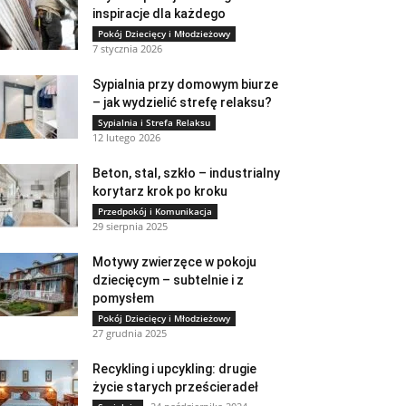
inspiracje dla każdego
Pokój Dziecięcy i Młodzieżowy
7 stycznia 2026
Sypialnia przy domowym biurze
– jak wydzielić strefę relaksu?
Sypialnia i Strefa Relaksu
12 lutego 2026
Beton, stal, szkło – industrialny
korytarz krok po kroku
Przedpokój i Komunikacja
29 sierpnia 2025
Motywy zwierzęce w pokoju
dziecięcym – subtelnie i z
pomysłem
Pokój Dziecięcy i Młodzieżowy
27 grudnia 2025
Recykling i upcykling: drugie
życie starych prześcieradeł