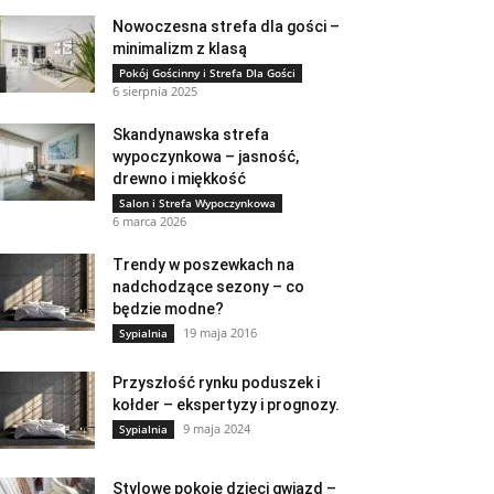
Nowoczesna strefa dla gości –
minimalizm z klasą
Pokój Gościnny i Strefa Dla Gości
6 sierpnia 2025
Skandynawska strefa
wypoczynkowa – jasność,
drewno i miękkość
Salon i Strefa Wypoczynkowa
6 marca 2026
Trendy w poszewkach na
nadchodzące sezony – co
będzie modne?
19 maja 2016
Sypialnia
Przyszłość rynku poduszek i
kołder – ekspertyzy i prognozy.
9 maja 2024
Sypialnia
Stylowe pokoje dzieci gwiazd –