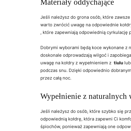
Materiały oddychające
Jeśli ​należysz do grona osób, które zawsze
warto zwrócić‌ uwagę na⁣ odpowiednie kołd
, które​ zapewniają ‍odpowiednią cyrkulację
Dobrymi wyborami⁤ będą koce wykonane z ​nat
doskonale odprowadzają ⁣wilgoć i zapobiega
uwagę na ⁣kołdry⁤ z⁢ wypełnieniem ⁤z ​
tiulu
lu
podczas snu. Dzięki odpowiednio ⁣dobranym
‌przez całą noc.
Wypełnienie z naturalnych 
Jeśli należysz do osób, które szybko ⁤się pr
odpowiednią kołdrę, która zapewni Ci komfor
śpiochów, ponieważ zapewniają one‍ odpowied