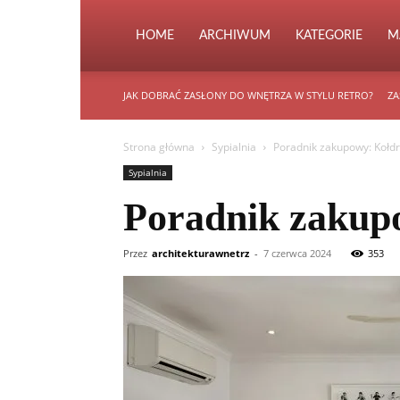
HOME
ARCHIWUM
KATEGORIE
M
JAK DOBRAĆ ZASŁONY DO WNĘTRZA W STYLU RETRO?
ZA
Strona główna
Sypialnia
Poradnik zakupowy: Kołdr
Sypialnia
Poradnik zakupo
Przez
architekturawnetrz
-
7 czerwca 2024
353