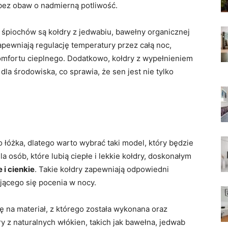
 bez obaw o nadmierną ‌potliwość.
piochów są kołdry⁤ z jedwabiu,‌ bawełny organicznej
apewniają regulację temperatury ​przez całą noc,
omfortu cieplnego. Dodatkowo, kołdry z wypełnieniem
la⁢ środowiska, co sprawia, że sen⁢ jest nie tylko ​
óżka, dlatego⁣ warto wybrać taki ⁣model,⁤ który będzie
osób, które lubią ciepłe i⁤ lekkie​ kołdry, doskonałym
e i cienkie
. ​Takie kołdry zapewniają odpowiedni
cego się pocenia ⁢w ‌nocy.
na ‌materiał, ⁤z którego została wykonana oraz
z naturalnych ​włókien, takich jak bawełna, jedwab​