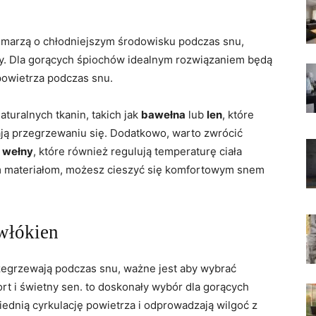
⁢ marzą o⁣ chłodniejszym środowisku podczas snu,
ry. ‌Dla gorących śpiochów idealnym rozwiązaniem będą
 powietrza podczas snu.
uralnych tkanin, takich ‌jak
bawełna
‌lub⁣
len
, które
ją​ przegrzewaniu się. Dodatkowo, warto⁣ zwrócić
b
wełny
, które również regulują⁢ temperaturę ciała
 materiałom,‌ możesz ⁢cieszyć się komfortowym snem
​włókien
zegrzewają podczas snu, ważne ‍jest ⁣aby‌ wybrać
t i​ świetny sen. to doskonały⁢ wybór dla⁣ gorących
nią cyrkulację⁤ powietrza i odprowadzają ⁤wilgoć z⁢