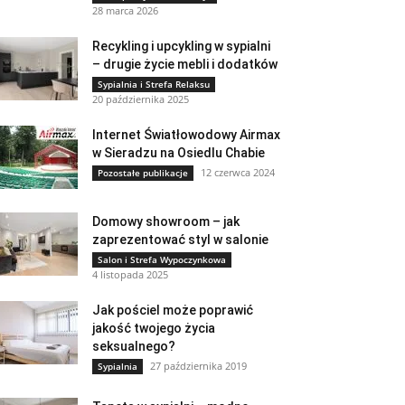
28 marca 2026
Recykling i upcykling w sypialni
– drugie życie mebli i dodatków
Sypialnia i Strefa Relaksu
20 października 2025
Internet Światłowodowy Airmax
w Sieradzu na Osiedlu Chabie
12 czerwca 2024
Pozostałe publikacje
Domowy showroom – jak
zaprezentować styl w salonie
Salon i Strefa Wypoczynkowa
4 listopada 2025
Jak pościel może poprawić
jakość twojego życia
seksualnego?
27 października 2019
Sypialnia