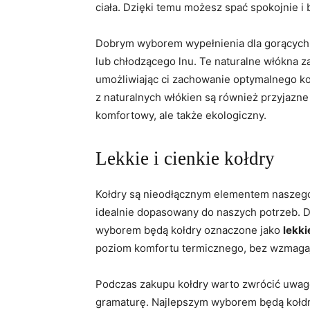
ciała.​ Dzięki temu możesz ⁢spać spokojnie i
Dobrym wyborem wypełnienia dla gorących ⁢ś
lub chłodzącego lnu. Te naturalne‌ włókna‍ z
umożliwiając ci zachowanie optymalnego⁤ k
⁤z naturalnych włókien są również przyjazne d
komfortowy, ale także⁣ ekologiczny.
Lekkie i cienkie ‍kołdry
Kołdry są nieodłącznym elementem ⁤naszego​ ł
idealnie dopasowany do naszych potrzeb. Dla 
wyborem⁣ będą kołdry​ oznaczone jako
lekki
poziom komfortu termicznego, bez wzmagają
Podczas zakupu ‍kołdry warto zwrócić uwagę 
gramaturę. Najlepszym⁣ wyborem będą kołdry 