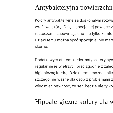
Antybakteryjna powierzchni
Kołdry ⁢antybakteryjne⁣ są doskonałym rozwiąz
wrażliwą skórę. Dzięki specjalnej⁢ powłoce z
⁣roztoczami, ⁤zapewniają one nie tylko komf
Dzięki temu można‍ spać spokojnie, nie mart
skórne.
Dodatkowym atutem kołder antybakteryjnych 
regularnie ​je ⁢wietrzyć i prać zgodnie z zal
higieniczną kołdrą. Dzięki temu można unikn
szczególnie⁤ ważne ‌dla osób z problemami 
więc mieć‍ pewność, że sen będzie nie‌ tylk
Hipoalergiczne kołdry dla 