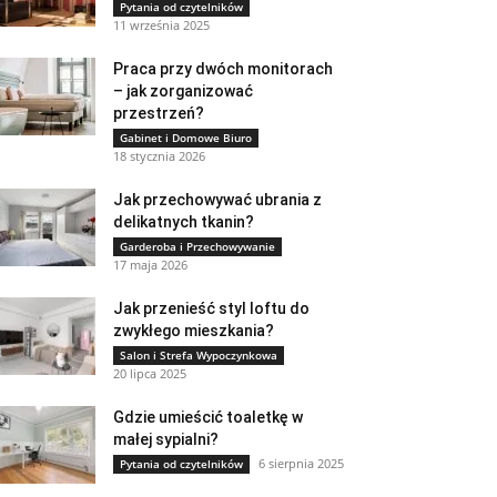
Pytania od czytelników
11 września 2025
Praca przy dwóch monitorach
– jak zorganizować
przestrzeń?
Gabinet i Domowe Biuro
18 stycznia 2026
Jak przechowywać ubrania z
delikatnych tkanin?
Garderoba i Przechowywanie
17 maja 2026
Jak przenieść styl loftu do
zwykłego mieszkania?
Salon i Strefa Wypoczynkowa
20 lipca 2025
Gdzie umieścić toaletkę w
małej sypialni?
6 sierpnia 2025
Pytania od czytelników