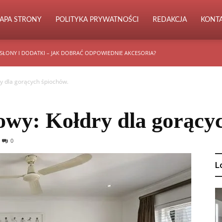
APA STRONY
POLITYKA PRYWATNOŚCI
REDAKCJA
KONT
SŁONY I DODATKI – JAK DOBRAĆ ODPOWIEDNIE AKCESORIA?
y dla gorących śpiochów.
wy: Kołdry dla gorącyc
0
L