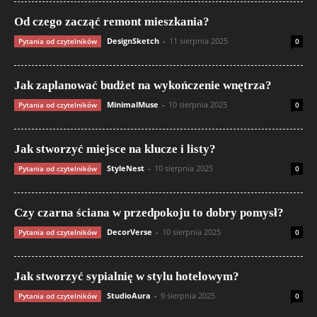
Od czego zacząć remont mieszkania?
DesignSketch
-
11 sierpnia 2025
Pytania od czytelników
0
Jak zaplanować budżet na wykończenie wnętrza?
MinimalMuse
-
10 sierpnia 2025
Pytania od czytelników
0
Jak stworzyć miejsce na klucze i listy?
StyleNest
-
10 sierpnia 2025
Pytania od czytelników
0
Czy czarna ściana w przedpokoju to dobry pomysł?
DecorVerse
-
10 sierpnia 2025
Pytania od czytelników
0
Jak stworzyć sypialnię w stylu hotelowym?
StudioAura
-
9 sierpnia 2025
Pytania od czytelników
0