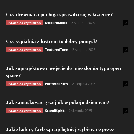
Czy drewniana podłoga sprawdzi się w łazience?
ModernMood
-
3 sierpnia 2025
Pytania od czytelników
0
Czy sypialnia z lustrem to dobry pomysł?
TexturedTone
-
3 sierpnia 2025
Pytania od czytelników
0
Jak zaprojektować wejście do mieszkania typu open
space?
FormAndFlow
-
2 sierpnia 2025
Pytania od czytelników
0
Jak zamaskować grzejnik w pokoju dziennym?
ScandiSpirit
-
2 sierpnia 2025
Pytania od czytelników
0
Jakie kolory farb są najchętniej wybierane przez