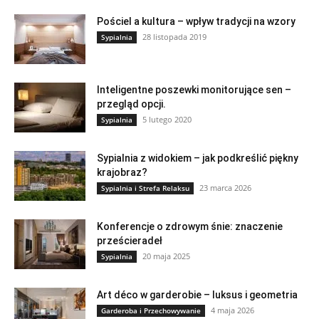
Pościel a kultura – wpływ tradycji na wzory
28 listopada 2019
Sypialnia
Inteligentne poszewki monitorujące sen –
przegląd opcji.
5 lutego 2020
Sypialnia
Sypialnia z widokiem – jak podkreślić piękny
krajobraz?
23 marca 2026
Sypialnia i Strefa Relaksu
Konferencje o zdrowym śnie: znaczenie
prześcieradeł
20 maja 2025
Sypialnia
Art déco w garderobie – luksus i geometria
4 maja 2026
Garderoba i Przechowywanie