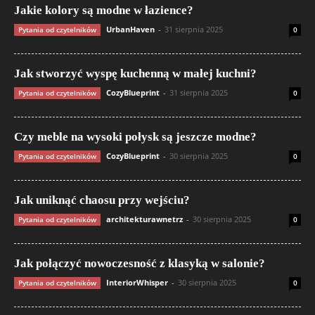
Jakie kolory są modne w łazience?
UrbanHaven
-
31 sierpnia 2025
Pytania od czytelników
0
Jak stworzyć wyspę kuchenną w małej kuchni?
CozyBlueprint
-
31 sierpnia 2025
Pytania od czytelników
0
Czy meble na wysoki połysk są jeszcze modne?
CozyBlueprint
-
30 sierpnia 2025
Pytania od czytelników
0
Jak uniknąć chaosu przy wejściu?
architekturawnetrz
-
30 sierpnia 2025
Pytania od czytelników
0
Jak połączyć nowoczesność z klasyką w salonie?
InteriorWhisper
-
30 sierpnia 2025
Pytania od czytelników
0