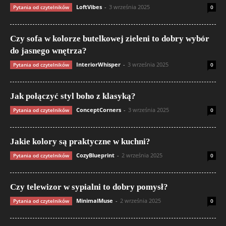
LoftVibes
-
3 września 2025
Pytania od czytelników
0
Czy sofa w kolorze butelkowej zieleni to dobry wybór
do jasnego wnętrza?
InteriorWhisper
-
3 września 2025
Pytania od czytelników
0
Jak połączyć styl boho z klasyką?
ConceptCorners
-
3 września 2025
Pytania od czytelników
0
Jakie kolory są praktyczne w kuchni?
CozyBlueprint
-
2 września 2025
Pytania od czytelników
0
Czy telewizor w sypialni to dobry pomysł?
MinimalMuse
-
2 września 2025
Pytania od czytelników
0