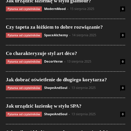
Jak urządzić łazienkę w stylu glamour?
ModernMood
-
15 sierpnia 2025
Pytania od czytelników
0
Czy tapeta za łóżkiem to dobre rozwiązanie?
SpaceAlchemy
-
14 sierpnia 2025
Pytania od czytelników
0
Co charakteryzuje styl art déco?
DecorVerse
-
13 sierpnia 2025
Pytania od czytelników
0
Jak dobrać oświetlenie do długiego korytarza?
ShapeAndSoul
-
13 sierpnia 2025
Pytania od czytelników
0
Jak urządzić łazienkę w stylu SPA?
ShapeAndSoul
-
13 sierpnia 2025
Pytania od czytelników
0