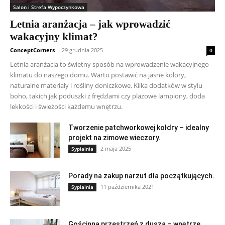
Salon i Strefa Wypoczynkowa
Letnia aranżacja – jak wprowadzić
wakacyjny klimat?
ConceptCorners
-
29 grudnia 2025
0
Letnia aranżacja to świetny sposób na wprowadzenie wakacyjnego
klimatu do naszego domu. Warto postawić na jasne kolory,
naturalne materiały i rośliny doniczkowe. Kilka dodatków w stylu
boho, takich jak poduszki z frędzlami czy plażowe lampiony, doda
lekkości i świeżości każdemu wnętrzu.
Tworzenie patchworkowej kołdry – idealny
projekt na zimowe wieczory.
2 maja 2025
Sypialnia
Porady na zakup narzut dla początkujących.
11 października 2021
Sypialnia
Gościnna przestrzeń z duszą – wnętrze