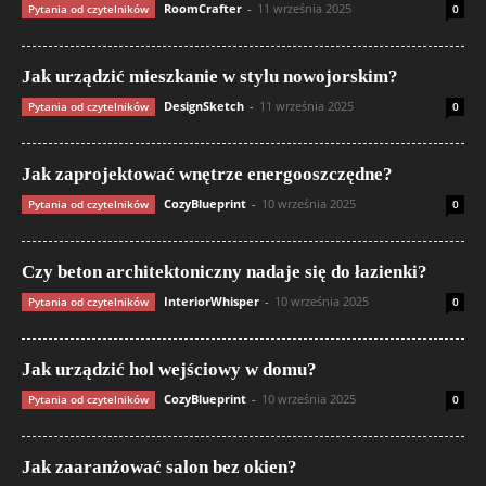
RoomCrafter
-
11 września 2025
Pytania od czytelników
0
Jak urządzić mieszkanie w stylu nowojorskim?
DesignSketch
-
11 września 2025
Pytania od czytelników
0
Jak zaprojektować wnętrze energooszczędne?
CozyBlueprint
-
10 września 2025
Pytania od czytelników
0
Czy beton architektoniczny nadaje się do łazienki?
InteriorWhisper
-
10 września 2025
Pytania od czytelników
0
Jak urządzić hol wejściowy w domu?
CozyBlueprint
-
10 września 2025
Pytania od czytelników
0
Jak zaaranżować salon bez okien?