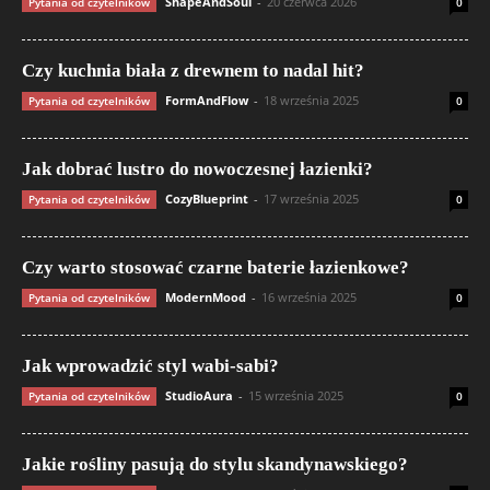
ShapeAndSoul
-
20 czerwca 2026
Pytania od czytelników
0
Czy kuchnia biała z drewnem to nadal hit?
FormAndFlow
-
18 września 2025
Pytania od czytelników
0
Jak dobrać lustro do nowoczesnej łazienki?
CozyBlueprint
-
17 września 2025
Pytania od czytelników
0
Czy warto stosować czarne baterie łazienkowe?
ModernMood
-
16 września 2025
Pytania od czytelników
0
Jak wprowadzić styl wabi-sabi?
StudioAura
-
15 września 2025
Pytania od czytelników
0
Jakie rośliny pasują do stylu skandynawskiego?