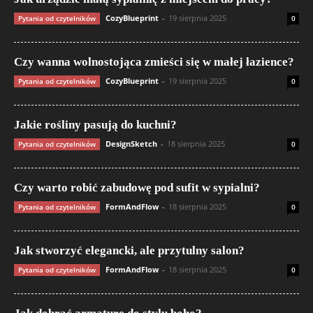
CozyBlueprint
-
19 sierpnia 2025
Pytania od czytelników
0
Czy wanna wolnostojąca zmieści się w małej łazience?
CozyBlueprint
-
19 sierpnia 2025
Pytania od czytelników
0
Jakie rośliny pasują do kuchni?
DesignSketch
-
18 sierpnia 2025
Pytania od czytelników
0
Czy warto robić zabudowę pod sufit w sypialni?
FormAndFlow
-
18 sierpnia 2025
Pytania od czytelników
0
Jak stworzyć elegancki, ale przytulny salon?
FormAndFlow
-
18 sierpnia 2025
Pytania od czytelników
0