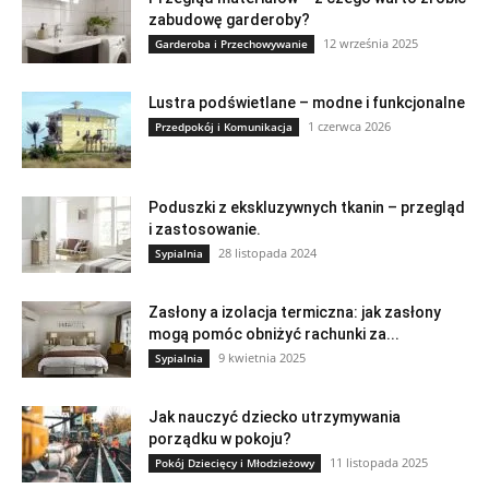
zabudowę garderoby?
12 września 2025
Garderoba i Przechowywanie
Lustra podświetlane – modne i funkcjonalne
1 czerwca 2026
Przedpokój i Komunikacja
Poduszki z ekskluzywnych tkanin – przegląd
i zastosowanie.
28 listopada 2024
Sypialnia
Zasłony a izolacja termiczna: jak zasłony
mogą pomóc obniżyć rachunki za...
9 kwietnia 2025
Sypialnia
Jak nauczyć dziecko utrzymywania
porządku w pokoju?
11 listopada 2025
Pokój Dziecięcy i Młodzieżowy