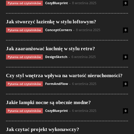
CozyBlueprint
-
8 września 2025
Pytania od czytelników
0
Jak stworzyć łazienkę w stylu loftowym?
ConceptCorners
-
8 września 2025
Pytania od czytelników
0
Jak zaaranżować kuchnię w stylu retro?
DesignSketch
-
6 września 2025
Pytania od czytelników
0
Czy styl wnętrza wpływa na wartość nieruchomości?
FormAndFlow
-
6 września 2025
Pytania od czytelników
0
Jakie lampki nocne są obecnie modne?
CozyBlueprint
-
6 września 2025
Pytania od czytelników
0
Jak czytać projekt wykonawczy?