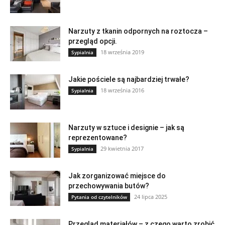
Narzuty z tkanin odpornych na roztocza –
przegląd opcji.
18 września 2019
Sypialnia
Jakie pościele są najbardziej trwałe?
18 września 2016
Sypialnia
Narzuty w sztuce i designie – jak są
reprezentowane?
29 kwietnia 2017
Sypialnia
Jak zorganizować miejsce do
przechowywania butów?
24 lipca 2025
Pytania od czytelników
Przegląd materiałów – z czego warto zrobić