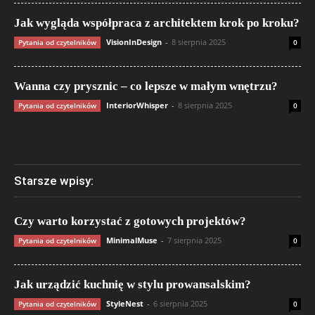
Jak wygląda współpraca z architektem krok po kroku?
VisionInDesign
-
8 sierpnia 2025
Pytania od czytelników
0
Wanna czy prysznic – co lepsze w małym wnętrzu?
InteriorWhisper
-
8 sierpnia 2025
Pytania od czytelników
0
Starsze wpisy:
Czy warto korzystać z gotowych projektów?
MinimalMuse
-
7 sierpnia 2025
Pytania od czytelników
0
Jak urządzić kuchnię w stylu prowansalskim?
StyleNest
-
6 sierpnia 2025
Pytania od czytelników
0