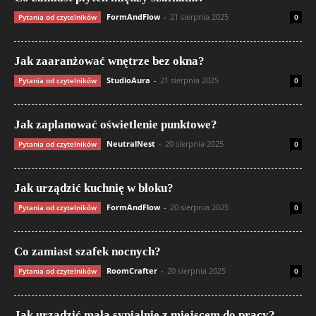
FormAndFlow
-
21 sierpnia 2025
Pytania od czytelników
0
Jak zaaranżować wnętrze bez okna?
StudioAura
-
21 sierpnia 2025
Pytania od czytelników
0
Jak zaplanować oświetlenie punktowe?
NeutralNest
-
20 sierpnia 2025
Pytania od czytelników
0
Jak urządzić kuchnię w bloku?
FormAndFlow
-
20 sierpnia 2025
Pytania od czytelników
0
Co zamiast szafek nocnych?
RoomCrafter
-
20 sierpnia 2025
Pytania od czytelników
0
Jak urządzić małą sypialnię z miejscem do pracy?