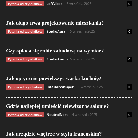
LoftVibes
-
5 września 2025
Pytania od czytelników
0
Jak długo trwa projektowanie mieszkania?
StudioAura
-
5 września 2025
Pytania od czytelników
0
Czy opłaca się robić zabudowę na wymiar?
StudioAura
-
5 września 2025
Pytania od czytelników
0
Jak optycznie powiększyć wąską kuchnię?
InteriorWhisper
-
4 września 2025
Pytania od czytelników
0
Gdzie najlepiej umieścić telewizor w salonie?
NeutralNest
-
4 września 2025
Pytania od czytelników
0
Jak urządzić wnętrze w stylu francuskim?