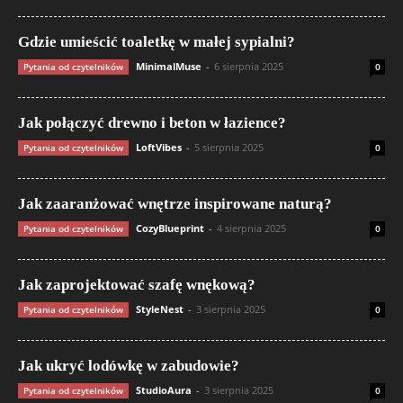
Gdzie umieścić toaletkę w małej sypialni?
MinimalMuse
-
6 sierpnia 2025
Pytania od czytelników
0
Jak połączyć drewno i beton w łazience?
LoftVibes
-
5 sierpnia 2025
Pytania od czytelników
0
Jak zaaranżować wnętrze inspirowane naturą?
CozyBlueprint
-
4 sierpnia 2025
Pytania od czytelników
0
Jak zaprojektować szafę wnękową?
StyleNest
-
3 sierpnia 2025
Pytania od czytelników
0
Jak ukryć lodówkę w zabudowie?
StudioAura
-
3 sierpnia 2025
Pytania od czytelników
0