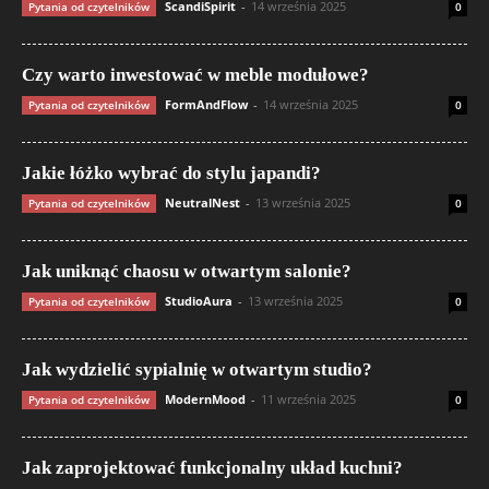
ScandiSpirit
-
14 września 2025
Pytania od czytelników
0
Czy warto inwestować w meble modułowe?
FormAndFlow
-
14 września 2025
Pytania od czytelników
0
Jakie łóżko wybrać do stylu japandi?
NeutralNest
-
13 września 2025
Pytania od czytelników
0
Jak uniknąć chaosu w otwartym salonie?
StudioAura
-
13 września 2025
Pytania od czytelników
0
Jak wydzielić sypialnię w otwartym studio?
ModernMood
-
11 września 2025
Pytania od czytelników
0
Jak zaprojektować funkcjonalny układ kuchni?