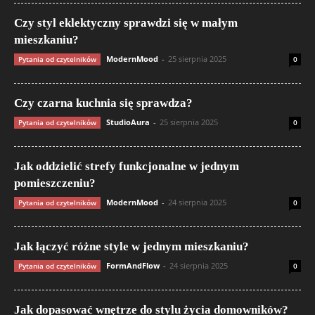
Czy styl eklektyczny sprawdzi się w małym
mieszkaniu?
ModernMood
-
25 sierpnia 2025
Pytania od czytelników
0
Czy czarna kuchnia się sprawdza?
StudioAura
-
25 sierpnia 2025
Pytania od czytelników
0
Jak oddzielić strefy funkcjonalne w jednym
pomieszczeniu?
ModernMood
-
24 sierpnia 2025
Pytania od czytelników
0
Jak łączyć różne style w jednym mieszkaniu?
FormAndFlow
-
24 sierpnia 2025
Pytania od czytelników
0
Jak dopasować wnętrze do stylu życia domowników?