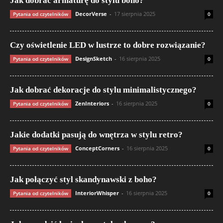
Jak dobrać armaturę do stylu boho?
DecorVerse
-
17 sierpnia 2025
Pytania od czytelników
0
Czy oświetlenie LED w lustrze to dobre rozwiązanie?
DesignSketch
-
16 sierpnia 2025
Pytania od czytelników
0
Jak dobrać dekoracje do stylu minimalistycznego?
ZenInteriors
-
16 sierpnia 2025
Pytania od czytelników
0
Jakie dodatki pasują do wnętrza w stylu retro?
ConceptCorners
-
16 sierpnia 2025
Pytania od czytelników
0
Jak połączyć styl skandynawski z boho?
InteriorWhisper
-
16 sierpnia 2025
Pytania od czytelników
0