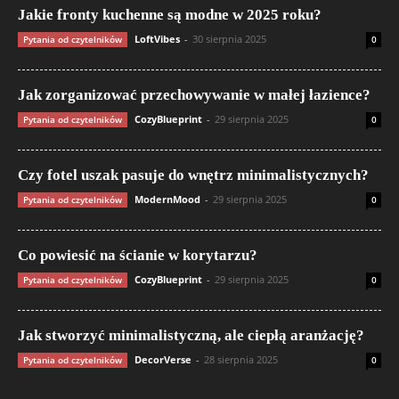
Jakie fronty kuchenne są modne w 2025 roku?
LoftVibes
-
30 sierpnia 2025
Pytania od czytelników
0
Jak zorganizować przechowywanie w małej łazience?
CozyBlueprint
-
29 sierpnia 2025
Pytania od czytelników
0
Czy fotel uszak pasuje do wnętrz minimalistycznych?
ModernMood
-
29 sierpnia 2025
Pytania od czytelników
0
Co powiesić na ścianie w korytarzu?
CozyBlueprint
-
29 sierpnia 2025
Pytania od czytelników
0
Jak stworzyć minimalistyczną, ale ciepłą aranżację?
DecorVerse
-
28 sierpnia 2025
Pytania od czytelników
0