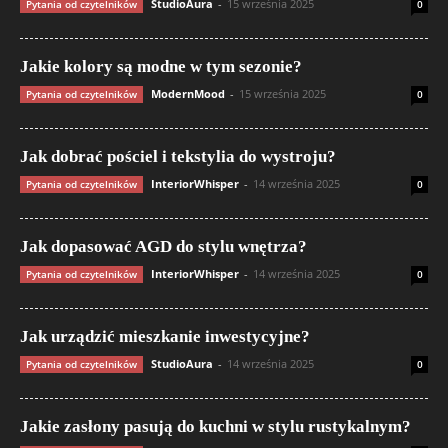
StudioAura
-
15 września 2025
Pytania od czytelników
0
Jakie kolory są modne w tym sezonie?
ModernMood
-
15 września 2025
Pytania od czytelników
0
Jak dobrać pościel i tekstylia do wystroju?
InteriorWhisper
-
14 września 2025
Pytania od czytelników
0
Jak dopasować AGD do stylu wnętrza?
InteriorWhisper
-
14 września 2025
Pytania od czytelników
0
Jak urządzić mieszkanie inwestycyjne?
StudioAura
-
14 września 2025
Pytania od czytelników
0
Jakie zasłony pasują do kuchni w stylu rustykalnym?