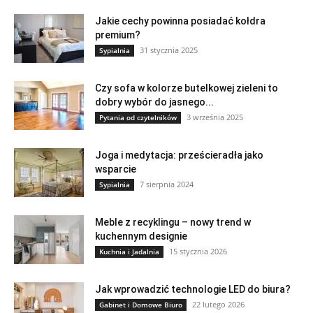
Jakie cechy powinna posiadać kołdra
premium?
31 stycznia 2025
Sypialnia
Czy sofa w kolorze butelkowej zieleni to
dobry wybór do jasnego...
3 września 2025
Pytania od czytelników
Joga i medytacja: prześcieradła jako
wsparcie
7 sierpnia 2024
Sypialnia
Meble z recyklingu – nowy trend w
kuchennym designie
15 stycznia 2026
Kuchnia i Jadalnia
Jak wprowadzić technologie LED do biura?
22 lutego 2026
Gabinet i Domowe Biuro