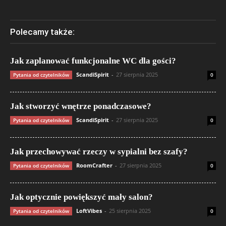
Polecamy także:
Jak zaplanować funkcjonalne WC dla gości?
ScandiSpirit
-
27 sierpnia 2025
Pytania od czytelników
0
Jak stworzyć wnętrze ponadczasowe?
ScandiSpirit
-
27 sierpnia 2025
Pytania od czytelników
0
Jak przechowywać rzeczy w sypialni bez szafy?
RoomCrafter
-
27 sierpnia 2025
Pytania od czytelników
0
Jak optycznie powiększyć mały salon?
LoftVibes
-
25 sierpnia 2025
Pytania od czytelników
0