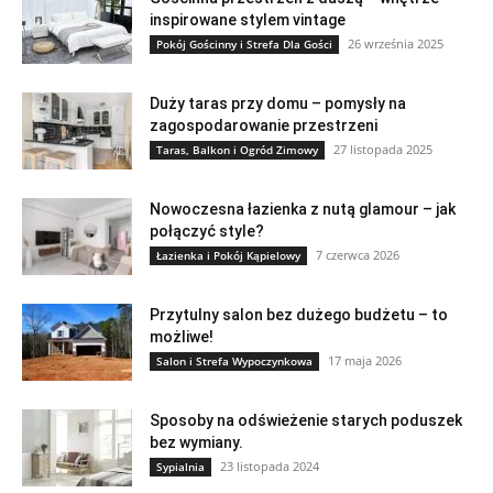
inspirowane stylem vintage
26 września 2025
Pokój Gościnny i Strefa Dla Gości
Duży taras przy domu – pomysły na
zagospodarowanie przestrzeni
27 listopada 2025
Taras, Balkon i Ogród Zimowy
Nowoczesna łazienka z nutą glamour – jak
połączyć style?
7 czerwca 2026
Łazienka i Pokój Kąpielowy
Przytulny salon bez dużego budżetu – to
możliwe!
17 maja 2026
Salon i Strefa Wypoczynkowa
Sposoby na odświeżenie starych poduszek
bez wymiany.
23 listopada 2024
Sypialnia