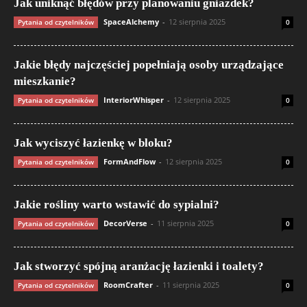
Jak uniknąć błędów przy planowaniu gniazdek?
SpaceAlchemy
-
12 sierpnia 2025
Pytania od czytelników
0
Jakie błędy najczęściej popełniają osoby urządzające
mieszkanie?
InteriorWhisper
-
12 sierpnia 2025
Pytania od czytelników
0
Jak wyciszyć łazienkę w bloku?
FormAndFlow
-
12 sierpnia 2025
Pytania od czytelników
0
Jakie rośliny warto wstawić do sypialni?
DecorVerse
-
11 sierpnia 2025
Pytania od czytelników
0
Jak stworzyć spójną aranżację łazienki i toalety?
RoomCrafter
-
11 sierpnia 2025
Pytania od czytelników
0