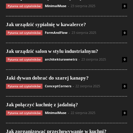
MinimalMuse
-
23 sierpnia 2025
Pytania od czytelników
0
Jak urządzić sypialnię w kawalerce?
FormAndFlow
-
23 sierpnia 2025
Pytania od czytelników
0
Jak urządzić salon w stylu industrialnym?
architekturawnetrz
-
23 sierpnia 2025
Pytania od czytelników
0
Jaki dywan dobrać do szarej kanapy?
ConceptCorners
-
22 sierpnia 2025
Pytania od czytelników
0
Jak połączyć kuchnię z jadalnią?
MinimalMuse
-
22 sierpnia 2025
Pytania od czytelników
0
Jak zorganizować przechowywanie w kuchni?