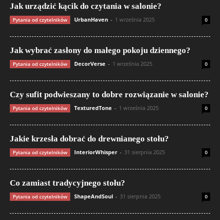
Jak urządzić kącik do czytania w salonie?
UrbanHaven
-
1 września 2025
Pytania od czytelników
0
Jak wybrać zasłony do małego pokoju dziennego?
DecorVerse
-
1 września 2025
Pytania od czytelników
0
Czy sufit podwieszany to dobre rozwiązanie w salonie?
TexturedTone
-
1 września 2025
Pytania od czytelników
0
Jakie krzesła dobrać do drewnianego stołu?
InteriorWhisper
-
31 sierpnia 2025
Pytania od czytelników
0
Co zamiast tradycyjnego stołu?
ShapeAndSoul
-
31 sierpnia 2025
Pytania od czytelników
0