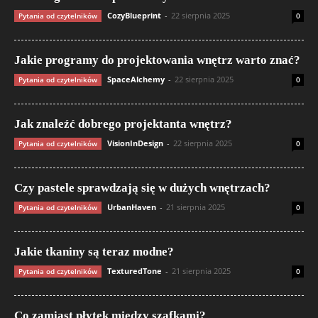
CozyBlueprint
-
22 sierpnia 2025
Pytania od czytelników
0
Jakie programy do projektowania wnętrz warto znać?
SpaceAlchemy
-
22 sierpnia 2025
Pytania od czytelników
0
Jak znaleźć dobrego projektanta wnętrz?
VisionInDesign
-
22 sierpnia 2025
Pytania od czytelników
0
Czy pastele sprawdzają się w dużych wnętrzach?
UrbanHaven
-
21 sierpnia 2025
Pytania od czytelników
0
Jakie tkaniny są teraz modne?
TexturedTone
-
21 sierpnia 2025
Pytania od czytelników
0
Co zamiast płytek między szafkami?