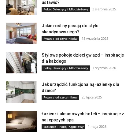
ustawić?
3 sierpnia 2025
Pokój Dziecięcy i Młodzieżowy
Jakie rośliny pasują do stylu
skandynawskiego?
15 września 2025
Pytania od czytelników
Stylowe pokoje dzieci gwiazd – inspiracje
dla każdego
7 stycznia 2026
Pokój Dziecięcy i Młodzieżowy
Jak urządzić funkcjonalną łazienkę dla
dzieci?
25 lipca 2025
Pytania od czytelników
Łazienki luksusowych hoteli – inspiracje z
najlepszych spa
1 maja 2026
Łazienka i Pokój Kąpielowy