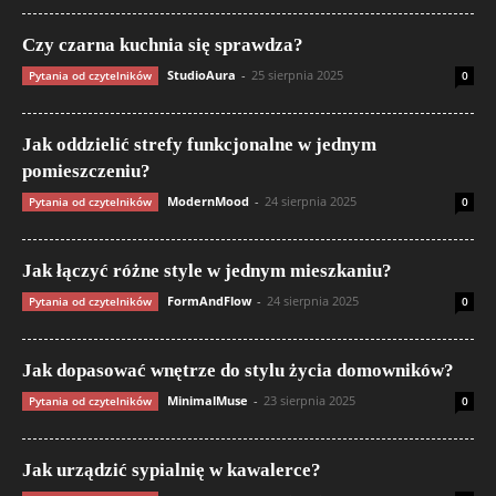
Czy czarna kuchnia się sprawdza?
StudioAura
-
25 sierpnia 2025
Pytania od czytelników
0
Jak oddzielić strefy funkcjonalne w jednym
pomieszczeniu?
ModernMood
-
24 sierpnia 2025
Pytania od czytelników
0
Jak łączyć różne style w jednym mieszkaniu?
FormAndFlow
-
24 sierpnia 2025
Pytania od czytelników
0
Jak dopasować wnętrze do stylu życia domowników?
MinimalMuse
-
23 sierpnia 2025
Pytania od czytelników
0
Jak urządzić sypialnię w kawalerce?