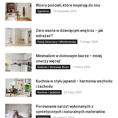
Wzory pościeli, które inspirują do snu
10 listopada 2016
Sypialnia
Zero waste w dziecięcym wnętrzu – jak
wdrażać?
7 lutego 2026
Pokój Dziecięcy i Młodzieżowy
Minimalizm w domowym biurze – mniej
znaczy więcej!
1 marca 2026
Gabinet i Domowe Biuro
Kuchnia w stylu japandi – harmonia wschodu
i zachodu
24 maja 2026
Kuchnia i Jadalnia
Porównanie narzut wykonanych z
syntetycznych i naturalnych materiałów.
15 czerwca 2019
Sypialnia