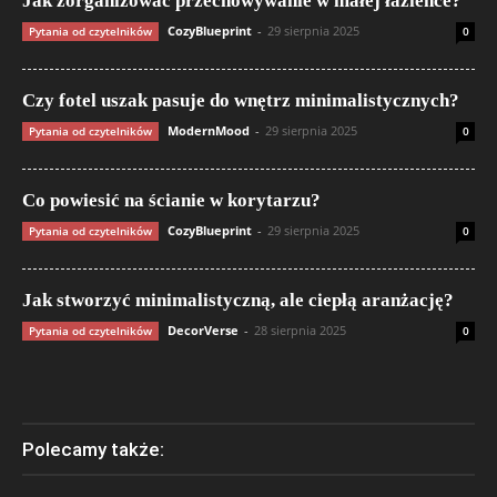
Jak zorganizować przechowywanie w małej łazience?
CozyBlueprint
-
29 sierpnia 2025
Pytania od czytelników
0
Czy fotel uszak pasuje do wnętrz minimalistycznych?
ModernMood
-
29 sierpnia 2025
Pytania od czytelników
0
Co powiesić na ścianie w korytarzu?
CozyBlueprint
-
29 sierpnia 2025
Pytania od czytelników
0
Jak stworzyć minimalistyczną, ale ciepłą aranżację?
DecorVerse
-
28 sierpnia 2025
Pytania od czytelników
0
Polecamy także: