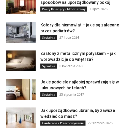
sposobów na uporządkowany pokój
1 lipca 2026
Pokój Dziecięcy i Młodzieżowy
Kołdry dla niemowląt – jakie są zalecane
przez pediatrów?
27 lipca 2024
Sypialnia
Zasłony z metalicznym połyskiem – jak
wprowadzić je do wnętrza?
6 kwietnia 2025
Sypialnia
Jakie pościele najlepiej sprawdzają się w
luksusowych hotelach?
25 stycznia 2017
Sypialnia
Jak uporządkować ubrania, by zawsze
wiedzieć co masz?
22 sierpnia 2025
Garderoba i Przechowywanie