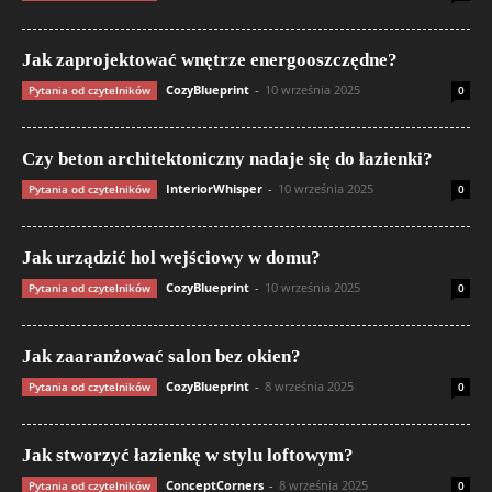
Jak zaprojektować wnętrze energooszczędne?
CozyBlueprint
-
10 września 2025
Pytania od czytelników
0
Czy beton architektoniczny nadaje się do łazienki?
InteriorWhisper
-
10 września 2025
Pytania od czytelników
0
Jak urządzić hol wejściowy w domu?
CozyBlueprint
-
10 września 2025
Pytania od czytelników
0
Jak zaaranżować salon bez okien?
CozyBlueprint
-
8 września 2025
Pytania od czytelników
0
Jak stworzyć łazienkę w stylu loftowym?
ConceptCorners
-
8 września 2025
Pytania od czytelników
0