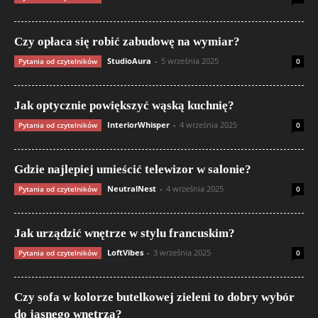
Czy opłaca się robić zabudowę na wymiar?
StudioAura
-
5 września 2025
Pytania od czytelników
0
Jak optycznie powiększyć wąską kuchnię?
InteriorWhisper
-
4 września 2025
Pytania od czytelników
0
Gdzie najlepiej umieścić telewizor w salonie?
NeutralNest
-
4 września 2025
Pytania od czytelników
0
Jak urządzić wnętrze w stylu francuskim?
LoftVibes
-
3 września 2025
Pytania od czytelników
0
Czy sofa w kolorze butelkowej zieleni to dobry wybór
do jasnego wnętrza?