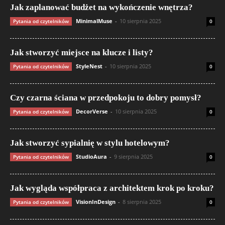
Jak zaplanować budżet na wykończenie wnętrza?
MinimalMuse
-
10 sierpnia 2025
Pytania od czytelników
0
Jak stworzyć miejsce na klucze i listy?
StyleNest
-
10 sierpnia 2025
Pytania od czytelników
0
Czy czarna ściana w przedpokoju to dobry pomysł?
DecorVerse
-
10 sierpnia 2025
Pytania od czytelników
0
Jak stworzyć sypialnię w stylu hotelowym?
StudioAura
-
9 sierpnia 2025
Pytania od czytelników
0
Jak wygląda współpraca z architektem krok po kroku?
VisionInDesign
-
8 sierpnia 2025
Pytania od czytelników
0