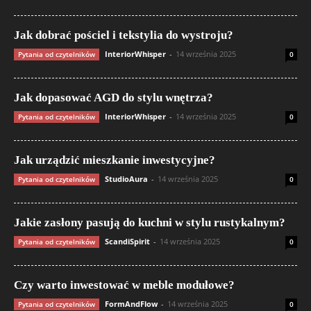
Jak dobrać pościel i tekstylia do wystroju?
InteriorWhisper
-
14 września 2025
Pytania od czytelników
0
Jak dopasować AGD do stylu wnętrza?
InteriorWhisper
-
14 września 2025
Pytania od czytelników
0
Jak urządzić mieszkanie inwestycyjne?
StudioAura
-
14 września 2025
Pytania od czytelników
0
Jakie zasłony pasują do kuchni w stylu rustykalnym?
ScandiSpirit
-
14 września 2025
Pytania od czytelników
0
Czy warto inwestować w meble modułowe?
FormAndFlow
-
14 września 2025
Pytania od czytelników
0