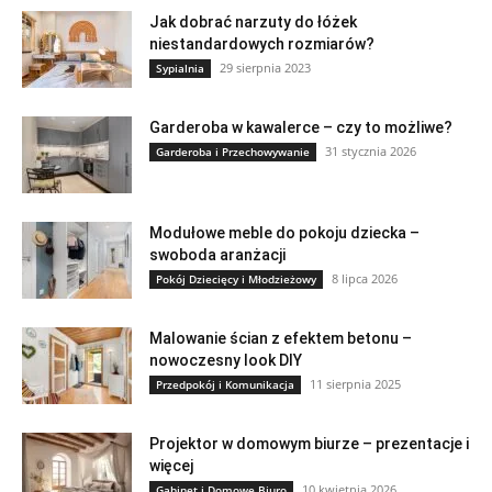
Jak dobrać narzuty do łóżek
niestandardowych rozmiarów?
29 sierpnia 2023
Sypialnia
Garderoba w kawalerce – czy to możliwe?
31 stycznia 2026
Garderoba i Przechowywanie
Modułowe meble do pokoju dziecka –
swoboda aranżacji
8 lipca 2026
Pokój Dziecięcy i Młodzieżowy
Malowanie ścian z efektem betonu –
nowoczesny look DIY
11 sierpnia 2025
Przedpokój i Komunikacja
Projektor w domowym biurze – prezentacje i
więcej
10 kwietnia 2026
Gabinet i Domowe Biuro