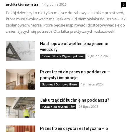
architekturawnetrz
-
14 grudnia 2025
0
Pokój dziecięcy to nie tylko miejsce do zabawy, ale także przestrzeń,
która musi ewoluować z maluszkiem. Od niemowlaka do ucznia – jak
zaplanować wnętrze, które będzie inspirować i dostosowywać się do
zmieniających się potrzeb? Oto kilka praktycznych wskazówek!
Nastrojowe oświetlenie na jesienne
wieczory
2 grudnia 2025
Salon i Strefa Wypoczynkowa
Przestrzeń do pracy na poddaszu –
pomysły i inspiracje
19 marca 2026
Gabinet i Domowe Biuro
Jak urządzić kuchnię na poddaszu?
26 lipca 2025
Pytania od czytelników
Przestrzeń czysta i estetyczna – 5