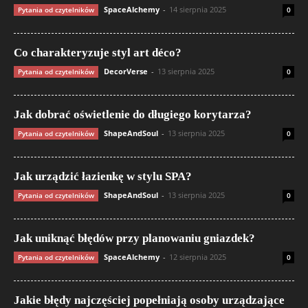
SpaceAlchemy
-
14 sierpnia 2025
Pytania od czytelników
0
Co charakteryzuje styl art déco?
DecorVerse
-
13 sierpnia 2025
Pytania od czytelników
0
Jak dobrać oświetlenie do długiego korytarza?
ShapeAndSoul
-
13 sierpnia 2025
Pytania od czytelników
0
Jak urządzić łazienkę w stylu SPA?
ShapeAndSoul
-
13 sierpnia 2025
Pytania od czytelników
0
Jak uniknąć błędów przy planowaniu gniazdek?
SpaceAlchemy
-
12 sierpnia 2025
Pytania od czytelników
0
Jakie błędy najczęściej popełniają osoby urządzające