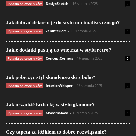
DesignSketch
-
16 sierpnia 2025
Pytania od czytelników
0
Jak dobrać dekoracje do stylu minimalistycznego?
ZenInteriors
-
16 sierpnia 2025
Pytania od czytelników
0
Jakie dodatki pasują do wnętrza w stylu retro?
ConceptCorners
-
16 sierpnia 2025
Pytania od czytelników
0
Jak połączyć styl skandynawski z boho?
InteriorWhisper
-
16 sierpnia 2025
Pytania od czytelników
0
Jak urządzić łazienkę w stylu glamour?
ModernMood
-
15 sierpnia 2025
Pytania od czytelników
0
Czy tapeta za łóżkiem to dobre rozwiązanie?