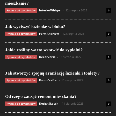
mieszkanie?
InteriorWhisper
-
12 sierpnia 2025
Pytania od czytelników
0
Jak wyciszyć łazienkę w bloku?
FormAndFlow
-
12 sierpnia 2025
Pytania od czytelników
0
Jakie rośliny warto wstawić do sypialni?
DecorVerse
-
11 sierpnia 2025
Pytania od czytelników
0
Jak stworzyć spójną aranżację łazienki i toalety?
RoomCrafter
-
11 sierpnia 2025
Pytania od czytelników
0
Od czego zacząć remont mieszkania?
DesignSketch
-
11 sierpnia 2025
Pytania od czytelników
0