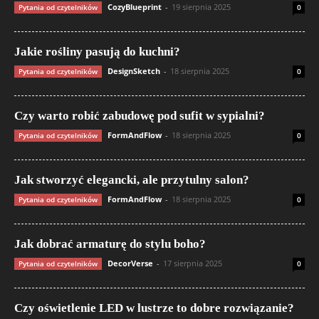
CozyBlueprint
-
19 sierpnia 2025
Pytania od czytelników
0
Jakie rośliny pasują do kuchni?
DesignSketch
-
18 sierpnia 2025
Pytania od czytelników
0
Czy warto robić zabudowę pod sufit w sypialni?
FormAndFlow
-
18 sierpnia 2025
Pytania od czytelników
0
Jak stworzyć elegancki, ale przytulny salon?
FormAndFlow
-
18 sierpnia 2025
Pytania od czytelników
0
Jak dobrać armaturę do stylu boho?
DecorVerse
-
17 sierpnia 2025
Pytania od czytelników
0
Czy oświetlenie LED w lustrze to dobre rozwiązanie?