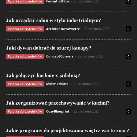
FormAndFlow
-
23 sierpnia 2025
Pytania od czytelników
0
Jak urządzić salon w stylu industrialnym?
architekturawnetrz
-
23 sierpnia 2025
Pytania od czytelników
0
Jaki dywan dobrać do szarej kanapy?
ConceptCorners
-
22 sierpnia 2025
Pytania od czytelników
0
Jak połączyć kuchnię z jadalnią?
MinimalMuse
-
22 sierpnia 2025
Pytania od czytelników
0
Jak zorganizować przechowywanie w kuchni?
CozyBlueprint
-
22 sierpnia 2025
Pytania od czytelników
0
Jakie programy do projektowania wnętrz warto znać?