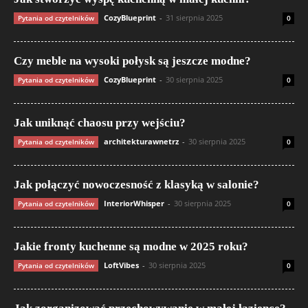
CozyBlueprint
-
31 sierpnia 2025
Pytania od czytelników
0
Czy meble na wysoki połysk są jeszcze modne?
CozyBlueprint
-
30 sierpnia 2025
Pytania od czytelników
0
Jak uniknąć chaosu przy wejściu?
architekturawnetrz
-
30 sierpnia 2025
Pytania od czytelników
0
Jak połączyć nowoczesność z klasyką w salonie?
InteriorWhisper
-
30 sierpnia 2025
Pytania od czytelników
0
Jakie fronty kuchenne są modne w 2025 roku?
LoftVibes
-
30 sierpnia 2025
Pytania od czytelników
0