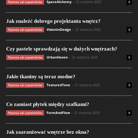
SpaceAlchemy
-
22 sierpnia 2025
Pytania od czytelników
0
Jak znaleźć dobrego projektanta wnętrz?
VisionInDesign
-
22 sierpnia 2025
Pytania od czytelników
0
Czy pastele sprawdzają się w dużych wnętrzach?
UrbanHaven
-
21 sierpnia 2025
Pytania od czytelników
0
Jakie tkaniny są teraz modne?
TexturedTone
-
21 sierpnia 2025
Pytania od czytelników
0
Co zamiast płytek między szafkami?
FormAndFlow
-
21 sierpnia 2025
Pytania od czytelników
0
Jak zaaranżować wnętrze bez okna?