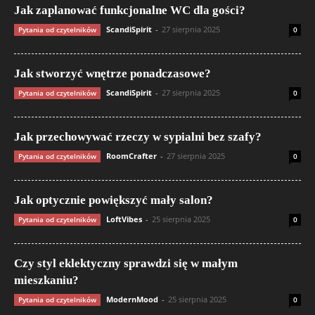
Jak zaplanować funkcjonalne WC dla gości?
ScandiSpirit
-
27 sierpnia 2025
Pytania od czytelników
0
Jak stworzyć wnętrze ponadczasowe?
ScandiSpirit
-
27 sierpnia 2025
Pytania od czytelników
0
Jak przechowywać rzeczy w sypialni bez szafy?
RoomCrafter
-
27 sierpnia 2025
Pytania od czytelników
0
Jak optycznie powiększyć mały salon?
LoftVibes
-
25 sierpnia 2025
Pytania od czytelników
0
Czy styl eklektyczny sprawdzi się w małym
mieszkaniu?
ModernMood
-
25 sierpnia 2025
Pytania od czytelników
0