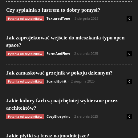
Czy sypialnia z lustrem to dobry pomysł?
TexturedTone
-
3 sierpnia 2025
Pytania od czytelników
0
Jak zaprojektować wejście do mieszkania typu open
space?
FormAndFlow
-
2 sierpnia 2025
Pytania od czytelników
0
Jak zamaskować grzejnik w pokoju dziennym?
ScandiSpirit
-
2 sierpnia 2025
Pytania od czytelników
0
Jakie kolory farb są najchętniej wybierane przez
architektów?
CozyBlueprint
-
2 sierpnia 2025
Pytania od czytelników
0
Jakie płytki są teraz najmodniejsze?