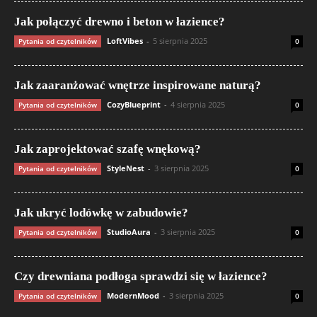
Jak połączyć drewno i beton w łazience?
LoftVibes
-
5 sierpnia 2025
Pytania od czytelników
0
Jak zaaranżować wnętrze inspirowane naturą?
CozyBlueprint
-
4 sierpnia 2025
Pytania od czytelników
0
Jak zaprojektować szafę wnękową?
StyleNest
-
3 sierpnia 2025
Pytania od czytelników
0
Jak ukryć lodówkę w zabudowie?
StudioAura
-
3 sierpnia 2025
Pytania od czytelników
0
Czy drewniana podłoga sprawdzi się w łazience?
ModernMood
-
3 sierpnia 2025
Pytania od czytelników
0