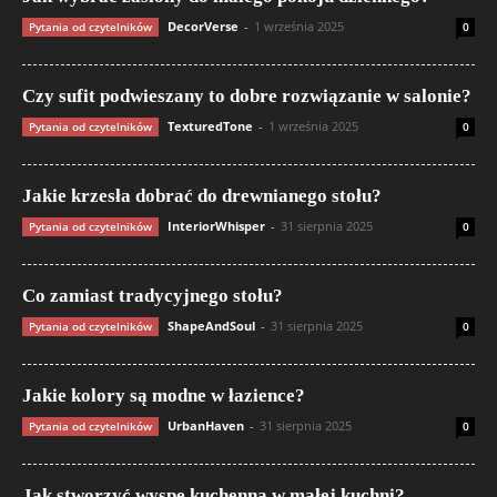
DecorVerse
-
1 września 2025
Pytania od czytelników
0
Czy sufit podwieszany to dobre rozwiązanie w salonie?
TexturedTone
-
1 września 2025
Pytania od czytelników
0
Jakie krzesła dobrać do drewnianego stołu?
InteriorWhisper
-
31 sierpnia 2025
Pytania od czytelników
0
Co zamiast tradycyjnego stołu?
ShapeAndSoul
-
31 sierpnia 2025
Pytania od czytelników
0
Jakie kolory są modne w łazience?
UrbanHaven
-
31 sierpnia 2025
Pytania od czytelników
0
Jak stworzyć wyspę kuchenną w małej kuchni?