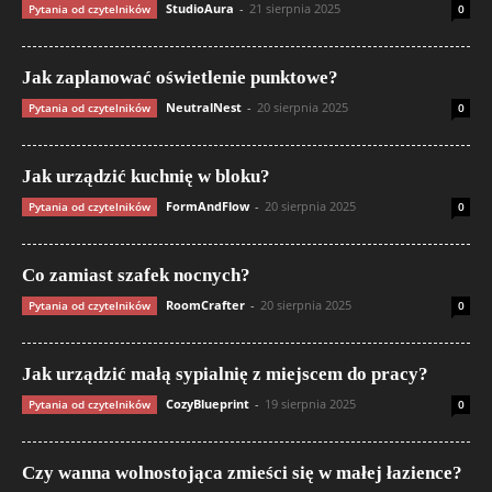
StudioAura
-
21 sierpnia 2025
Pytania od czytelników
0
Jak zaplanować oświetlenie punktowe?
NeutralNest
-
20 sierpnia 2025
Pytania od czytelników
0
Jak urządzić kuchnię w bloku?
FormAndFlow
-
20 sierpnia 2025
Pytania od czytelników
0
Co zamiast szafek nocnych?
RoomCrafter
-
20 sierpnia 2025
Pytania od czytelników
0
Jak urządzić małą sypialnię z miejscem do pracy?
CozyBlueprint
-
19 sierpnia 2025
Pytania od czytelników
0
Czy wanna wolnostojąca zmieści się w małej łazience?