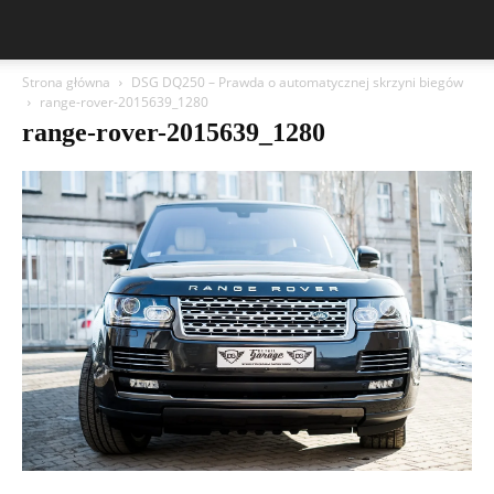
Strona główna
DSG DQ250 – Prawda o automatycznej skrzyni biegów
range-rover-2015639_1280
range-rover-2015639_1280