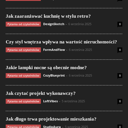
Jak zaaranżować kuchnię w stylu retro?
DesignSketch
-
6 września 2025
Pytania od czytelników
0
Czy styl wnętrza wpływa na wartość nieruchomości?
FormAndFlow
-
6 września 2025
Pytania od czytelników
0
Jakie lampki nocne są obecnie modne?
CozyBlueprint
-
6 września 2025
Pytania od czytelników
0
Jak czytać projekt wykonawczy?
LoftVibes
-
5 września 2025
Pytania od czytelników
0
Jak długo trwa projektowanie mieszkania?
StudioAura
-
5 września 2025
Pytania od czytelników
0