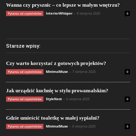
Wanna czy prysznic – co lepsze w małym wnętrzu?
InteriorWhisper
-
8 sierpnia 2025
Pytania od czytelników
0
Starsze wpisy:
Czy warto korzystać z gotowych projektów?
MinimalMuse
-
7 sierpnia 2025
Pytania od czytelników
0
Jak urządzić kuchnię w stylu prowansalskim?
StyleNest
-
6 sierpnia 2025
Pytania od czytelników
0
Gdzie umieścić toaletkę w małej sypialni?
MinimalMuse
-
6 sierpnia 2025
Pytania od czytelników
0