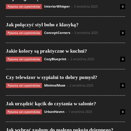
InteriorWhisper
-
3 września 2025
Pytania od czytelników
0
Jak połączyć styl boho z klasyką?
ConceptCorners
-
3 września 2025
Pytania od czytelników
0
Jakie kolory są praktyczne w kuchni?
CozyBlueprint
-
2 września 2025
Pytania od czytelników
0
Czy telewizor w sypialni to dobry pomysł?
MinimalMuse
-
2 września 2025
Pytania od czytelników
0
Jak urządzić kącik do czytania w salonie?
UrbanHaven
-
1 września 2025
Pytania od czytelników
0
Jak wybrać zasłony do małego pokoju dziennego?