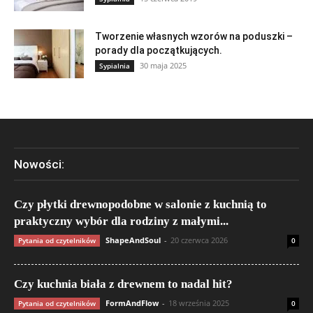
Tworzenie własnych wzorów na poduszki –
porady dla początkujących.
30 maja 2025
Sypialnia
Nowości:
Czy płytki drewnopodobne w salonie z kuchnią to
praktyczny wybór dla rodziny z małymi...
ShapeAndSoul
-
20 czerwca 2026
Pytania od czytelników
0
Czy kuchnia biała z drewnem to nadal hit?
FormAndFlow
-
18 września 2025
Pytania od czytelników
0