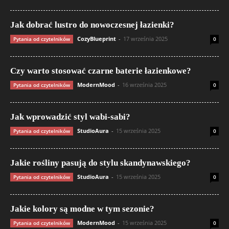
Jak dobrać lustro do nowoczesnej łazienki?
CozyBlueprint
-
17 września 2025
Pytania od czytelników
0
Czy warto stosować czarne baterie łazienkowe?
ModernMood
-
16 września 2025
Pytania od czytelników
0
Jak wprowadzić styl wabi-sabi?
StudioAura
-
15 września 2025
Pytania od czytelników
0
Jakie rośliny pasują do stylu skandynawskiego?
StudioAura
-
15 września 2025
Pytania od czytelników
0
Jakie kolory są modne w tym sezonie?
ModernMood
-
15 września 2025
Pytania od czytelników
0