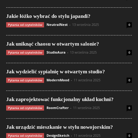
Jakie łóżko wybrać do stylu japandi?
NeutralNest
-
13 września 2025
Pytania od czytelników
0
Jak uniknąć chaosu w otwartym salonie?
StudioAura
-
13 września 2025
Pytania od czytelników
0
Jak wydzielić sypialnię w otwartym studio?
ModernMood
-
11 września 2025
Pytania od czytelników
0
Jak zaprojektować funkcjonalny układ kuchni?
RoomCrafter
-
11 września 2025
Pytania od czytelników
0
Jak urządzić mieszkanie w stylu nowojorskim?
DesignSketch
-
11 września 2025
Pytania od czytelników
0