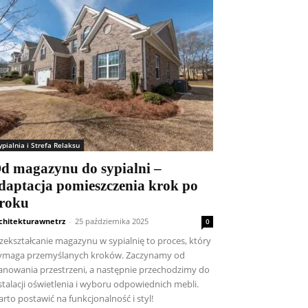
ypialnia i Strefa Relaksu
d magazynu do sypialni –
daptacja pomieszczenia krok po
roku
chitekturawnetrz
-
25 października 2025
0
zekształcanie magazynu w sypialnię to proces, który
maga przemyślanych kroków. Zaczynamy od
anowania przestrzeni, a następnie przechodzimy do
stalacji oświetlenia i wyboru odpowiednich mebli.
rto postawić na funkcjonalność i styl!