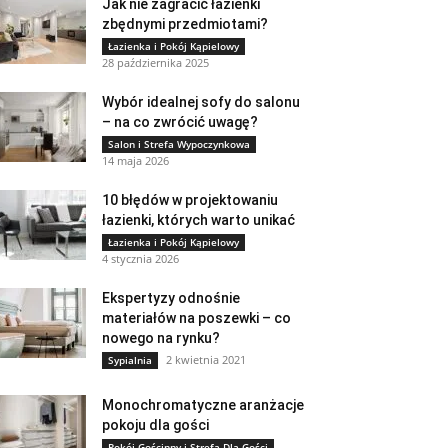
Jak nie zagracić łazienki
zbędnymi przedmiotami?
Łazienka i Pokój Kąpielowy
28 października 2025
Wybór idealnej sofy do salonu
– na co zwrócić uwagę?
Salon i Strefa Wypoczynkowa
14 maja 2026
10 błędów w projektowaniu
łazienki, których warto unikać
Łazienka i Pokój Kąpielowy
4 stycznia 2026
Ekspertyzy odnośnie
materiałów na poszewki – co
nowego na rynku?
2 kwietnia 2021
Sypialnia
Monochromatyczne aranżacje
pokoju dla gości
Pokój Gościnny i Strefa Dla Gości