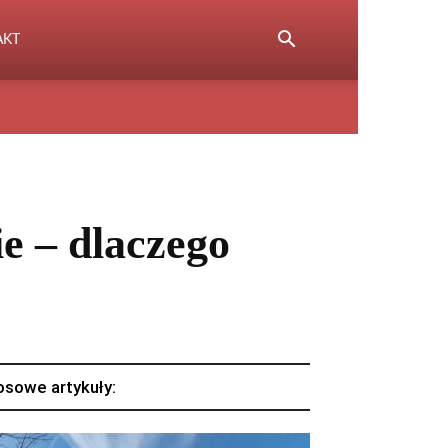
AKT
e – dlaczego
osowe artykuły: