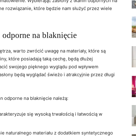
zmatowienie. ⁢Wybierając zasłony z tkanin odpornych na
ne rozwiązanie, które będzie nam służyć‍ przez wiele⁣
n odporne na blaknięcie
trza, warto zwrócić uwagę na materiały, które są
ny, ​które posiadają taką cechę, będą dłużej
racić swojego pięknego wyglądu pod wpływem ​
asłony będą wyglądać świeżo i atrakcyjnie przez długi
n odporne ⁣na blaknięcie ​należą:
arakteryzuje się wysoką trwałością‍ i łatwością w
enie naturalnego materiału z dodatkiem syntetycznego