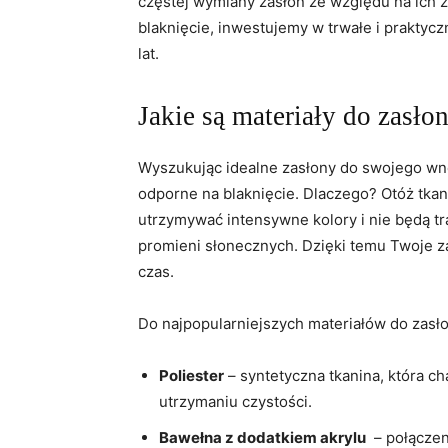
częstej wymiany⁣ zasłon ze względu na ich 
blaknięcie, ‍inwestujemy w trwałe i praktycz
lat.
Jakie są⁢ materiały do zasło
Wyszukując idealne zasłony do ‌swojego wnę
odporne na‌ blaknięcie. Dlaczego? Otóż tkani
utrzymywać intensywne kolory i nie będą t
promieni słonecznych. ⁢Dzięki temu Twoje z
czas.
Do ⁤najpopularniejszych materiałów ⁤do zasło
Poliester
– syntetyczna tkanina, która ch
utrzymaniu czystości.
Bawełna‌ z dodatkiem akrylu
​ –​ połącz