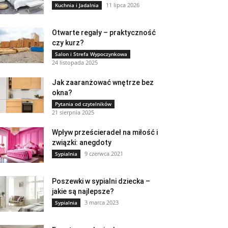
11 lipca 2026
Kuchnia i Jadalnia
Otwarte regały – praktyczność
czy kurz?
Salon i Strefa Wypoczynkowa
24 listopada 2025
Jak zaaranżować wnętrze bez
okna?
Pytania od czytelników
21 sierpnia 2025
Wpływ prześcieradeł na miłość i
związki: anegdoty
9 czerwca 2021
Sypialnia
Poszewki w sypialni dziecka –
jakie są najlepsze?
3 marca 2023
Sypialnia