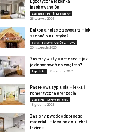
Egzotyczna łazienka
inspirowana Bali
Łazienka i Pokój Kąpielowy
26 czerwca 2026
Balkon a hałas z zewnątrz – jak
zadbać o akustykę?
Taras, Balkon i Ogród Zimowy
26 listopada 2025
Zasłony w stylu art deco – jak
je dopasować do wnętrza?
31 sierpnia 2024
Sypialnia
Pastelowa sypialnia – lekka i
romantyczna aranżacja
Sypialnia i Strefa Relaksu
18 grudnia 2025
Zasłony z wodoodpornego
materiału – idealne do kuchni i
łazienki