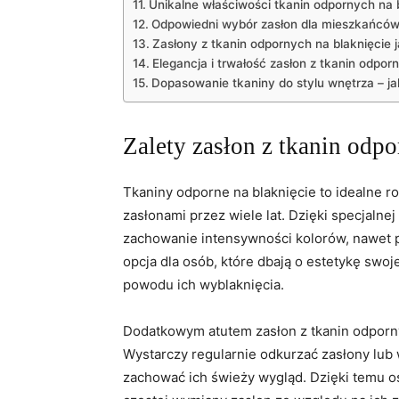
Unikalne właściwości tkanin‌ odpornych na​ 
Odpowiedni ‍wybór zasłon dla ⁤mieszkańcó
Zasłony z ‍tkanin odpornych na blaknięcie j
Elegancja‌ i trwałość zasłon z tkanin odpor
Dopasowanie tkaniny do stylu wnętrza – ja
Zalety zasłon z tkanin odpo
Tkaniny odporne na blaknięcie ⁤to idealne ⁣r
zasłonami ⁢przez wiele lat.​ Dzięki specjalnej
zachowanie ‌intensywności kolorów, nawet 
opcja dla osób, które dbają o estetykę swo
powodu ich wyblaknięcia.
Dodatkowym atutem zasłon z tkanin odpornyc
Wystarczy regularnie odkurzać zasłony lub 
zachować ich świeży wygląd. Dzięki‍ temu os