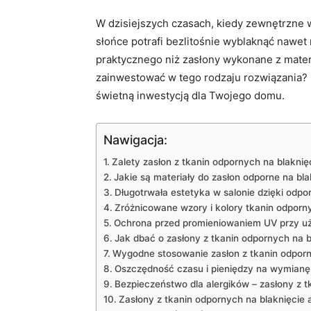
W⁣ dzisiejszych czasach, kiedy zewnętrzne 
słońce potrafi bezlitośnie wyblaknąć nawet​ n
praktycznego niż zasłony wykonane z materi
zainwestować w tego rodzaju rozwiązania? 
świetną inwestycją dla Twojego domu.
Nawigacja:
Zalety zasłon z tkanin odpornych na ⁢blaknię
Jakie są⁢ materiały do zasłon odporne na bla
Długotrwała estetyka w salonie dzięki odp
Zróżnicowane wzory i kolory tkanin odporny
Ochrona przed promieniowaniem UV przy‍ uż
Jak dbać‌ o zasłony‍ z tkanin odpornych na b
Wygodne stosowanie zasłon z‌ tkanin odporny
Oszczędność czasu i pieniędzy na wymianę 
Bezpieczeństwo dla alergików – zasłony z t
Zasłony⁢ z tkanin odpornych na blaknięcie 