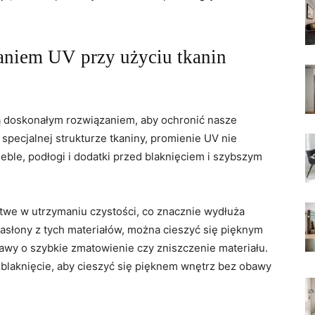
niem UV przy‍ użyciu tkanin
są doskonałym rozwiązaniem, aby ochronić nasze
ecjalnej strukturze⁣ tkaniny, promienie ‌UV nie
meble, podłogi i dodatki przed⁤ blaknięciem i szybszym​
atwe w utrzymaniu⁢ czystości, co⁢ znacznie​ wydłuża
słony⁤ z tych⁣ materiałów, można cieszyć ⁣się ⁢pięknym
awy o⁢ szybkie zmatowienie czy zniszczenie materiału.
 blaknięcie, aby cieszyć się pięknem wnętrz ⁤bez obawy