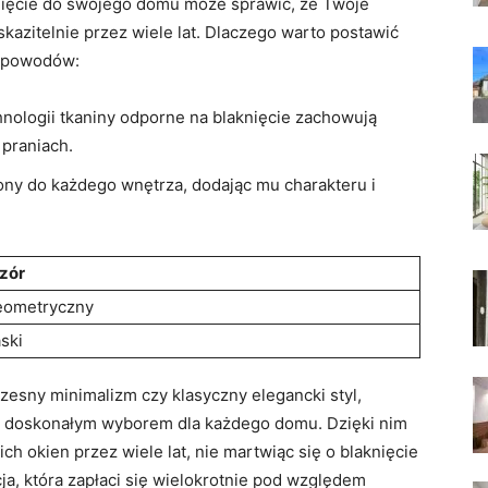
nięcie do swojego domu może ​sprawić, że Twoje
azitelnie przez wiele ⁣lat. Dlaczego warto postawić
a powodów:
chnologii tkaniny odporne na blaknięcie zachowują
 praniach.
y‍ do każdego wnętrza, dodając⁢ mu charakteru i
zór
eometryczny
ski
zesny minimalizm czy klasyczny elegancki⁢ styl,
ą doskonałym wyborem⁣ dla każdego⁣ domu. Dzięki nim
 okien przez ⁤wiele lat, nie martwiąc się o blaknięcie
ja, która zapłaci się wielokrotnie pod⁢ względem