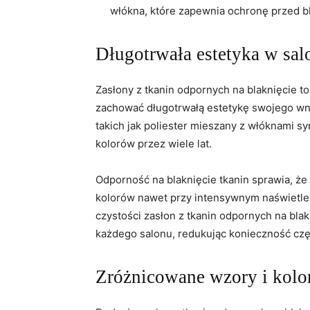
włókna, które zapewnia ochronę ​przed b
Długotrwała estetyka w sa
Zasłony z tkanin odpornych na⁢ blaknięcie t
zachować długotrwałą estetykę‍ swojego wnęt
takich jak poliester mieszany z włóknami s
kolorów przez wiele⁣ lat.
Odporność na⁤ blaknięcie tkanin sprawia, że
kolorów nawet przy intensywnym naświetle
czystości zasłon z tkanin odpornych na bla
każdego salonu, redukując‌ konieczność czę
Zróżnicowane wzory i kolor