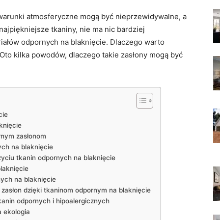
⁣warunki⁢ atmosferyczne mogą być ⁣nieprzewidywalne, a
ajpiękniejsze tkaniny, nie ⁤ma nic bardziej
ałów odpornych na blaknięcie. ​Dlaczego‌ warto
Oto kilka powodów, dlaczego takie zasłony ⁢mogą być
cie
knięcie
ornym zasłonom
ch⁤ na blaknięcie
yciu tkanin odpornych na blaknięcie
laknięcie
ch ‍na​ blaknięcie
zasłon‍ dzięki tkaninom odpornym na blaknięcie
kanin odpornych i hipoalergicznych
a ekologia