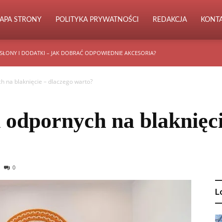
APA STRONY
POLITYKA PRYWATNOŚCI
REDAKCJA
KONT
SŁONY I DODATKI – JAK DOBRAĆ ODPOWIEDNIE AKCESORIA?
h na blaknięcie – dlaczego warto?
 odpornych na blaknięci
0
L