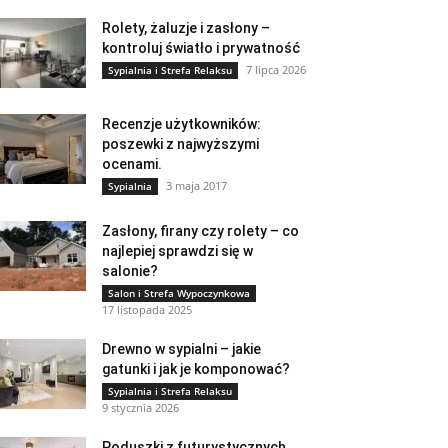
Rolety, żaluzje i zasłony –
kontroluj światło i prywatność
7 lipca 2026
Sypialnia i Strefa Relaksu
Recenzje użytkowników:
poszewki z najwyższymi
ocenami.
3 maja 2017
Sypialnia
Zasłony, firany czy rolety – co
najlepiej sprawdzi się w
salonie?
Salon i Strefa Wypoczynkowa
17 listopada 2025
Drewno w sypialni – jakie
gatunki i jak je komponować?
Sypialnia i Strefa Relaksu
9 stycznia 2026
Poduszki z futurystycznych