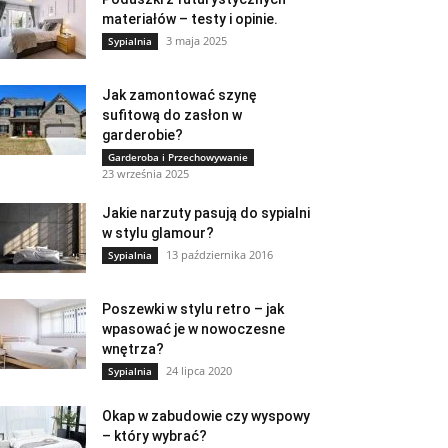
materiałów – testy i opinie.
3 maja 2025
Sypialnia
Jak zamontować szynę
sufitową do zasłon w
garderobie?
Garderoba i Przechowywanie
23 września 2025
Jakie narzuty pasują do sypialni
w stylu glamour?
13 października 2016
Sypialnia
Poszewki w stylu retro – jak
wpasować je w nowoczesne
wnętrza?
24 lipca 2020
Sypialnia
Okap w zabudowie czy wyspowy
– który wybrać?