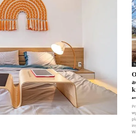
S
O
a
k
ar
Pr
wy
pl
in
Wa