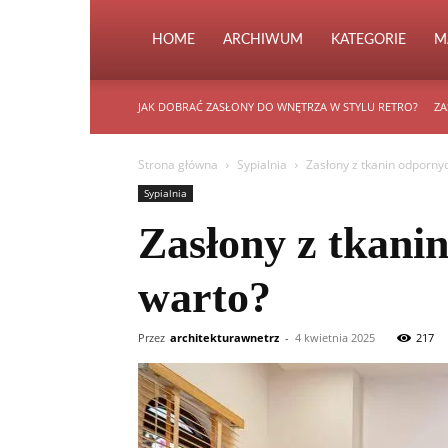
HOME
ARCHIWUM
KATEGORIE
M
JAK DOBRAĆ ZASŁONY DO WNĘTRZA W STYLU RETRO?
ZA
Strona główna
Sypialnia
Zasłony z tkanin odpornyc
Sypialnia
Zasłony z tkanin
warto?
Przez
architekturawnetrz
-
4 kwietnia 2025
217