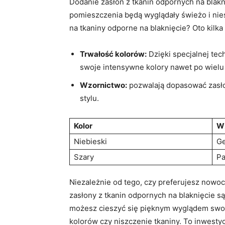
Dodanie zasłon ⁢z tkanin odpornych na blak
pomieszczenia będą wyglądały świeżo i niesk
na tkaniny odporne na blaknięcie? Oto kilk
Trwałość kolorów:
Dzięki specjalnej ‌te
swoje intensywne kolory nawet po wielu
Wzornictwo:
pozwalają dopasować zasłon
stylu.
Kolor
W
Niebieski
G
Szary
Pa
Niezależnie od tego, czy preferujesz ⁣nowoc
zasłony z tkanin odpornych na blaknięcie s
możesz​ cieszyć się pięknym wyglądem swoich
kolorów czy niszczenie ⁣tkaniny. To inwestyc