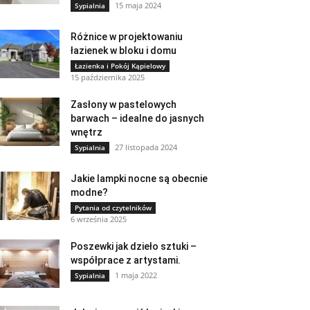
15 maja 2024
Sypialnia
Różnice w projektowaniu
łazienek w bloku i domu
Łazienka i Pokój Kąpielowy
15 października 2025
Zasłony w pastelowych
barwach – idealne do jasnych
wnętrz
27 listopada 2024
Sypialnia
Jakie lampki nocne są obecnie
modne?
Pytania od czytelników
6 września 2025
Poszewki jak dzieło sztuki –
współprace z artystami.
1 maja 2022
Sypialnia