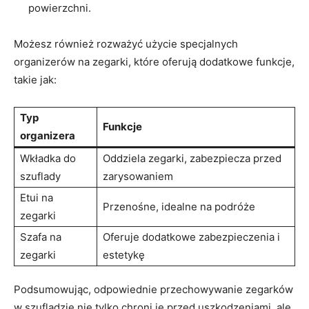
powierzchni.
Możesz również rozważyć użycie ‍specjalnych
organizerów na zegarki, które oferują dodatkowe funkcje,
takie jak:
Typ
Funkcje
organizera
Wkładka do
Oddziela zegarki, zabezpiecza przed
szuflady
zarysowaniem
Etui na⁢
Przenośne, idealne ⁢na podróże
zegarki
Szafa na
Oferuje dodatkowe zabezpieczenia i ​
zegarki
estetykę
Podsumowując, ​odpowiednie przechowywanie zegarków⁤
w szufladzie nie tylko ‍chroni je ​przed uszkodzeniami,​ ale