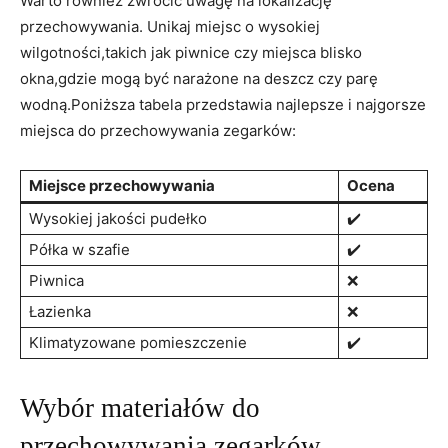
Warto również zwrócić uwagę na lokalizację
przechowywania. Unikaj⁤ miejsc o‌ wysokiej⁢
wilgotności,takich ‍jak piwnice czy ​miejsca blisko
‍okna,gdzie mogą być narażone na ⁢deszcz czy parę
wodną.Poniższa tabela przedstawia najlepsze i najgorsze
miejsca‍ do przechowywania zegarków:
Miejsce przechowywania
Ocena
Wysokiej jakości pudełko
✔️
Półka w szafie
✔️
Piwnica
❌
Łazienka
❌
Klimatyzowane pomieszczenie
✔️
Wybór materiałów do
przechowywania zegarków