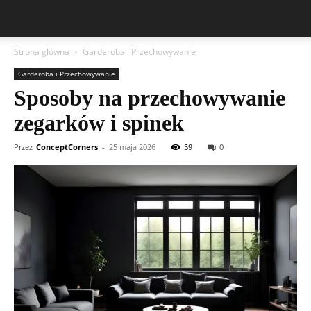
Strona główna
Garderoba i Przechowywanie
Garderoba i Przechowywanie
Sposoby na przechowywanie
zegarków i spinek
Przez
ConceptCorners
-
25 maja 2026
59
0