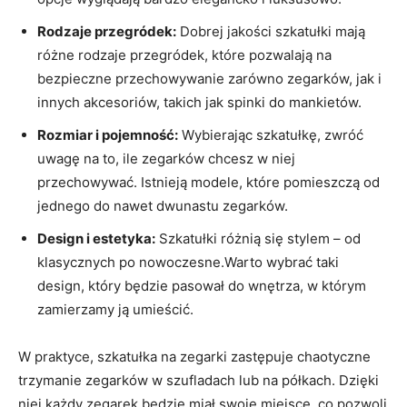
Rodzaje przegródek:
Dobrej jakości szkatułki mają
⁣różne rodzaje przegródek,‍ które pozwalają na
bezpieczne przechowywanie zarówno zegarków, jak i
innych ‌akcesoriów, takich ⁢jak ⁣spinki do mankietów.
Rozmiar i pojemność:
Wybierając⁣ szkatułkę, zwróć
uwagę na to, ile zegarków chcesz w ⁣niej
przechowywać. Istnieją modele, które pomieszczą‌ od
jednego do ‌nawet dwunastu zegarków.
Design i ​estetyka:
Szkatułki różnią się⁢ stylem⁣ – od
klasycznych⁤ po nowoczesne.Warto wybrać taki
design, który będzie pasował do wnętrza,‍ w ⁤którym
zamierzamy ją umieścić.
W ​praktyce, szkatułka na zegarki zastępuje chaotyczne
trzymanie ‍zegarków w szufladach lub na półkach. Dzięki
niej każdy zegarek będzie miał swoje ‍miejsce, co pozwoli