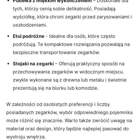
Pudełka z miękkim wykończeniem
– Doskonałe dla
tych,⁤ którzy cenią sobie delikatność. Posiadają​
wyściółkę, która chroni zegarki przed zarysowaniami​ i
uszkodzeniami.
Etui podróżne
⁣- Idealne dla osób,⁤ które często
podróżują. Te kompaktowe rozwiązania pozwalają na
bezpieczne transportowanie‌ zegarków.
Stojaki na zegarki
– Oferują ⁤praktyczny ⁢sposób na
przechowywanie​ zegarków w widocznym miejscu.
zwykle wykonane ⁣są z drewna lub metalu i świetnie
prezentują się na biurku lub komodzie.
W​ zależności od osobistych preferencji‍ i liczby
posiadanych zegarków, wybór odpowiedniego pojemnika
może różnić się znacznie. Warto także zwrócić uwagę na
materiał oraz design,​ który będzie najlepiej pasować do
wystroju ​wnętrza.