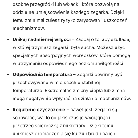
⁣osobne przegródki ​lub wkładki, ⁤które⁣ pozwolą na
⁢oddzielne umiejscowienie każdego​ zegarka. Dzięki
‌temu zminimalizujesz ryzyko zarysowań i uszkodzeń
mechanizmów.
Unikaj ​nadmiernej wilgoci
– Zadbaj o to, aby szuflada,
w której trzymasz​ zegarki, była sucha. Możesz użyć
specjalnych absorpcyjnych woreczków, które⁣ pomogą
w utrzymaniu odpowiedniego poziomu wilgotności.
Odpowiednia temperatura
⁤– Zegarki powinny być
przechowywane w miejscach o stabilnej
‌temperaturze. Ekstremalne zmiany ciepła lub zimna
mogą negatywnie wpłynąć na działanie mechanizmów.
Regularne czyszczenie
– nawet jeśli zegarki są
schowane, warto‍ co jakiś czas je wyciągnąć i
przetrzeć ściereczką z mikrofibry. Dzięki temu
⁤unikniesz gromadzenia się‍ kurzu i brudu​ na ich