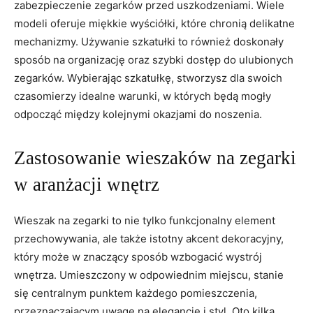
zabezpieczenie zegarków przed uszkodzeniami. Wiele ​
modeli oferuje miękkie wyściółki, ⁣które chronią delikatne
mechanizmy. ⁣Używanie⁣ szkatułki​ to również doskonały
‍sposób na organizację oraz szybki​ dostęp⁣ do ulubionych
zegarków. Wybierając szkatułkę, stworzysz dla ‍swoich
czasomierzy idealne‌ warunki, w których będą‌ mogły
odpocząć między kolejnymi okazjami do noszenia.
Zastosowanie‌ wieszaków na ⁤zegarki
w aranżacji wnętrz
Wieszak ​na zegarki to nie tylko ‍funkcjonalny element
przechowywania, ale także istotny ⁢akcent dekoracyjny,⁢
który ​może w znaczący sposób wzbogacić wystrój
wnętrza. Umieszczony w odpowiednim miejscu, stanie
się centralnym ‌punktem każdego pomieszczenia,
przeznaczającym ⁢uwagę⁣ na elegancję i⁢ styl. Oto kilka