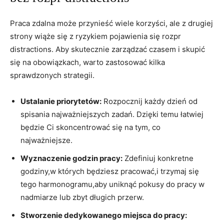
Praca zdalna‌ może przynieść⁢ wiele korzyści, ale z drugiej
strony wiąże się‍ z ryzykiem pojawienia się rozpr
distractions.⁤ Aby​ skutecznie zarządzać czasem i skupić
się na obowiązkach, warto zastosować kilka
sprawdzonych strategii.
Ustalanie priorytetów:
‍Rozpocznij każdy dzień od
spisania najważniejszych​ zadań. Dzięki ⁤temu łatwiej⁣
będzie Ci​ skoncentrować ⁤się⁢ na‌ tym, co
najważniejsze.
Wyznaczenie godzin ‍pracy:
Zdefiniuj ⁣konkretne
godziny,w których będziesz pracować,i trzymaj się
⁤tego harmonogramu,aby uniknąć ⁢pokusy do pracy w
⁤nadmiarze lub⁤ zbyt⁢ długich⁣ przerw.
Stworzenie dedykowanego miejsca⁢ do pracy: