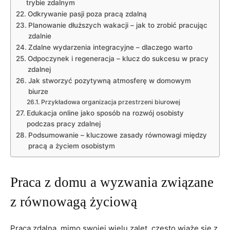
trybie zdalnym
Odkrywanie pasji poza‌ pracą zdalną
Planowanie‌ dłuższych wakacji –⁣ jak⁢ to ⁢zrobić⁤ pracując
zdalnie
Zdalne wydarzenia integracyjne ‌–​ dlaczego‌ warto
Odpoczynek i regeneracja –⁢ klucz do sukcesu w pracy
zdalnej
Jak stworzyć pozytywną atmosferę w domowym
biurze
Przykładowa organizacja przestrzeni‍ biurowej
Edukacja online jako ‌sposób ⁢na rozwój osobisty
podczas pracy zdalnej
Podsumowanie ​– kluczowe zasady ​równowagi między
‍pracą​ a życiem osobistym
Praca z domu a wyzwania⁣ związane
z równowagą życiową
Praca zdalna, mimo swojej wielu zalet, ⁢często wiąże‍ się ⁣z