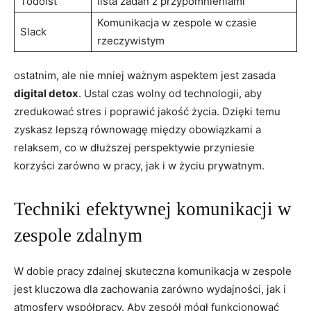
Todoist
lista zadań z przypomnieniami
Komunikacja w zespole ‍w czasie⁤
Slack
rzeczywistym
ostatnim, ale nie mniej ważnym aspektem jest zasada
digital detox
. Ustal​ czas wolny od technologii, aby
zredukować‌ stres ‍i poprawić jakość życia. Dzięki temu
zyskasz lepszą równowagę między obowiązkami a
relaksem, co w ⁢dłuższej perspektywie przyniesie
korzyści⁣ zarówno w pracy, jak i⁣ w życiu prywatnym.
Techniki efektywnej komunikacji w
zespole zdalnym
W dobie​ pracy zdalnej skuteczna komunikacja w zespole
jest kluczowa dla⁢ zachowania zarówno wydajności,​ jak i
atmosfery współpracy.⁢ Aby zespół⁤ mógł ​funkcjonować⁣