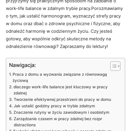
przyjrzymy się⁣ praktycznym sposobom ‌na zadbanie o⁤
work-life balance w zdalnym trybie pracy.Porozmawiamy
‍o tym, ‌jak⁣ ustalić harmonogram,⁣ wyznaczyć ⁣strefy pracy
w domu oraz dbać o zdrowie psychiczne i fizyczne, aby
odnaleźć harmonię⁤ w codziennym życiu. ⁢Czy ⁤jesteś⁤
gotowy, aby wspólnie odkryć ​skuteczne metody na
odnalezienie równowagi? Zapraszamy do lektury!
Nawigacja:
Praca z domu a wyzwania⁣ związane z równowagą
życiową
dlaczego work-life balance jest kluczowy w pracy
zdalnej
Tworzenie efektywnej przestrzeni‍ do pracy w ⁣domu
Jak ustalić ⁤godziny‍ pracy w ⁢trybie ⁢zdalnym
Znaczenie ‍rutyny w życiu zawodowym i osobistym
Zarządzanie ⁤czasem w pracy zdalnej bez‌ rozpr
distractions