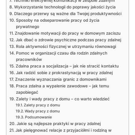
Techniki efektywnej komunikacji w zespole zdalnym
Wykorzystanie​ technologii do⁤ poprawy ​jakości życia
Dlaczego przerwy są ważne dla Twojej produktywności
Sposoby na odseparowanie‌ pracy od życia
prywatnego
Znajdowanie‍ motywacji do⁤ pracy ⁢w domowym zaciszu
Jak dbać ‌o zdrowie psychiczne podczas pracy⁢ zdalnej
Rola aktywności fizycznej w ‍utrzymaniu równowagi
Pomoc ‍w organizacji czasu dla ⁤rodzin zdalnych
‌pracowników
Zdalna praca a socjalizacja‍ – ​jak nie stracić​ kontaktu
Jak‌ radzić sobie z prokrastynacją w​ pracy zdalnej
Znaczenie wyznaczania granic ‍z domownikami
Praca zdalna a wypalenie zawodowe –⁤ jak temu‍
zapobiegać
Zalety i wady ‌pracy⁣ z‍ domu⁣ – co warto wiedzieć
Zalety pracy‍ z domu
Wady ‌pracy z domu
Podsumowanie
Jakie są najlepsze praktyki w pracy zdalnej
Jak ⁤pielęgnować relacje ‌z przyjaciółmi‍ i rodziną w