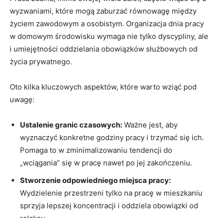
wyzwaniami, które mogą zaburzać równowagę‌ między⁤
życiem ⁢zawodowym a osobistym. Organizacja ⁢dnia pracy⁤
w domowym⁣ środowisku wymaga​ nie ‍tylko dyscypliny,⁢ ale‍
i umiejętności oddzielania obowiązków ‍służbowych od
życia‌ prywatnego.
Oto kilka kluczowych aspektów, które​ warto wziąć pod
uwagę:
Ustalenie⁣ granic czasowych:
Ważne ⁢jest,‍ aby
wyznaczyć konkretne⁢ godziny pracy i trzymać się ich.
Pomaga to w⁣ zminimalizowaniu tendencji do
„wciągania”‍ się w⁤ pracę nawet ⁣po jej zakończeniu.
Stworzenie odpowiedniego‍ miejsca pracy:
Wydzielenie przestrzeni ⁢tylko na pracę w ⁢mieszkaniu
sprzyja lepszej koncentracji i oddziela obowiązki od