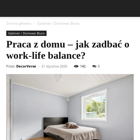
Strona główna
Gabinet i Domowe Biuro
Gabinet i Domowe Biuro
Praca z domu – jak zadbać o
work-life balance?
Przez
DecorVerse
-
21 stycznia 2026
142
0