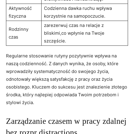
Aktywność
Codzienna dawka⁢ ruchu ⁤wpływa
fizyczna
korzystnie na samopoczucie.
zarezerwuj czas na relacje z
Rodzinny
⁢bliskimi,co wpłynie na Twoje
czas
⁢szczęście.
Regularne stosowanie ‍rutyny pozytywnie wpływa ‌na
‌naszą codzienność. Z danych ⁣wynika, że osoby, które
wprowadziły ⁣systematyczność do swojego życia,
odnotowały większą‍ satysfakcję z pracy ‌oraz​ życia
⁣osobistego.​ Kluczem do sukcesu jest⁢ znalezienie złotego
środka, który najlepiej⁤ odpowiada⁢ Twoim potrzebom i
⁢stylowi życia.
Zarządzanie ⁤czasem w pracy zdalnej
bez‌ rozpr distractions