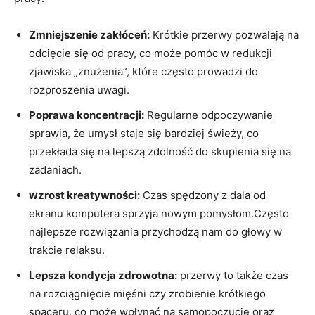
Zmniejszenie ⁤zakłóceń:
Krótkie przerwy pozwalają ⁣na
odcięcie⁣ się od pracy, co może pomóc w redukcji
zjawiska „znużenia”, które często prowadzi do
rozproszenia uwagi.
Poprawa koncentracji:
Regularne odpoczywanie
sprawia, że umysł‌ staje‌ się bardziej świeży, co
przekłada się ​na lepszą zdolność do ⁣skupienia się na
zadaniach.
wzrost kreatywności:
Czas spędzony‍ z dala ‍od
⁣ekranu komputera sprzyja⁢ nowym pomysłom.Często
najlepsze ‍rozwiązania przychodzą nam do głowy w
‍trakcie relaksu.
Lepsza kondycja zdrowotna:
przerwy to ‍także czas
na rozciągnięcie ‍mięśni ‍czy ⁣zrobienie krótkiego⁢
spaceru, ⁢co może ⁣wpłynąć na samopoczucie oraz