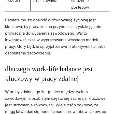
SMART
zrealizowania
śledzenie
postępów
Pamiętajmy, że dbałość ⁢o równowagę życiową ⁢jest
kluczowa, by praca zdalna ​przynosiła‌ satysfakcję ⁣i ⁤nie
‌prowadziła do wypalenia zawodowego. Warto
inwestować czas w ⁤wypracowanie własnego modelu ​
pracy, który‍ będzie sprzyjał zarówno efektywności, jak ⁢i
osobistemu ⁢zadowoleniu.
dlaczego work-life balance jest
kluczowy w pracy zdalnej
W pracy ⁢zdalnej, gdzie granice między życiem
zawodowym a osobistym często się zacierają, kluczowe
jest utrzymanie równowagi. ⁣Wiele osób odkrywa, że
mogą łatwo dać się ponieść⁣ nadmiarowi ⁤obowiązków, ​co