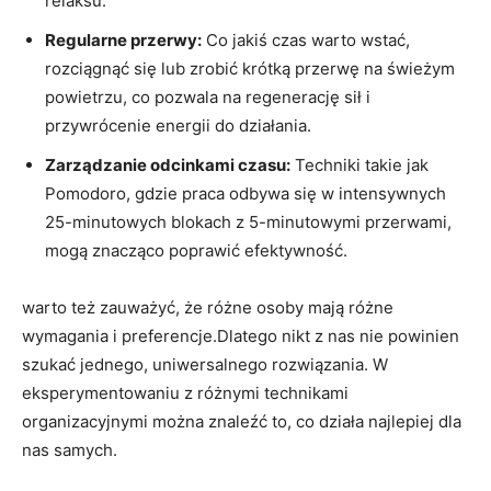
relaksu.
Regularne przerwy:
Co jakiś ⁢czas warto wstać,
⁤rozciągnąć ⁢się‍ lub⁢ zrobić krótką przerwę na świeżym‍
powietrzu, co pozwala na ‌regenerację sił i
przywrócenie energii do ⁤działania.
Zarządzanie ⁢odcinkami ⁣czasu:
Techniki takie jak⁣
Pomodoro,⁢ gdzie ‌praca odbywa się w⁢ intensywnych
25-minutowych blokach z 5-minutowymi przerwami,
mogą ⁢znacząco poprawić efektywność.
warto też zauważyć, że​ różne osoby mają różne
wymagania i preferencje.Dlatego nikt z nas nie powinien
szukać jednego, ‍uniwersalnego rozwiązania. W​
eksperymentowaniu z różnymi‍ technikami‌
organizacyjnymi można znaleźć ⁤to, ⁤co ​działa najlepiej dla
nas‌ samych.