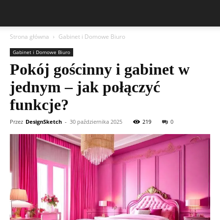
Strona główna
Gabinet i Domowe Biuro
Gabinet i Domowe Biuro
Pokój gościnny i gabinet w
jednym – jak połączyć
funkcje?
Przez
DesignSketch
-
30 października 2025
219
0