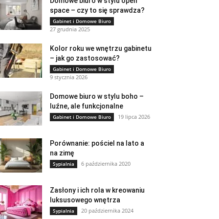
Domowe biuro w stylu open
space – czy to się sprawdza?
Gabinet i Domowe Biuro
27 grudnia 2025
Kolor roku we wnętrzu gabinetu
– jak go zastosować?
Gabinet i Domowe Biuro
9 stycznia 2026
Domowe biuro w stylu boho –
luźne, ale funkcjonalne
19 lipca 2026
Gabinet i Domowe Biuro
Porównanie: pościel na lato a
na zimę
6 października 2020
Sypialnia
Zasłony i ich rola w kreowaniu
luksusowego wnętrza
20 października 2024
Sypialnia