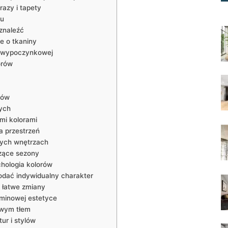
azy i tapety
iu
znaleźć
e o tkaniny
e wypoczynkowej
orów
nów
ych
mi kolorami
a przestrzeń
wych wnętrzach
zące sezony
hologia kolorów
dodać indywidualny charakter
 łatwe zmiany
minowej estetyce
owym tłem
tur i stylów