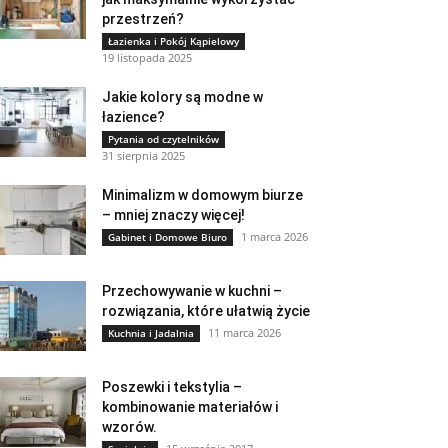
przestrzeń?
Łazienka i Pokój Kąpielowy
19 listopada 2025
Jakie kolory są modne w
łazience?
Pytania od czytelników
31 sierpnia 2025
Minimalizm w domowym biurze
– mniej znaczy więcej!
1 marca 2026
Gabinet i Domowe Biuro
Przechowywanie w kuchni –
rozwiązania, które ułatwią życie
11 marca 2026
Kuchnia i Jadalnia
Poszewki i tekstylia –
kombinowanie materiałów i
wzorów.