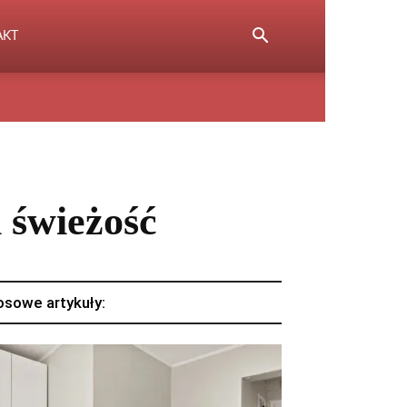
AKT
i świeżość
osowe artykuły: