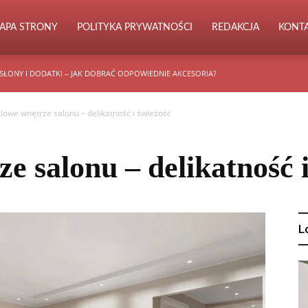
APA STRONY
POLITYKA PRYWATNOŚCI
REDAKCJA
KONT
SŁONY I DODATKI – JAK DOBRAĆ ODPOWIEDNIE AKCESORIA?
lowe wnętrze salonu – delikatność i świeżość
e salonu – delikatność 
L