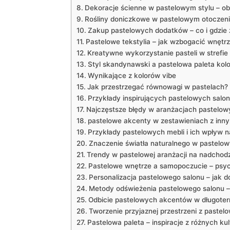
Dekoracje ścienne w pastelowym stylu – obr
Rośliny doniczkowe w pastelowym otoczen
Zakup pastelowych dodatków – co i gdzie 
Pastelowe tekstylia – jak wzbogacić wnętrz
Kreatywne wykorzystanie pasteli w strefi
Styl skandynawski a pastelowa paleta kol
Wynikające z kolorów vibe
Jak przestrzegać równowagi w pastelach?
Przykłady inspirujących pastelowych salo
Najczęstsze błędy w aranżacjach pastelow
pastelowe akcenty w zestawieniach z inny
Przykłady pastelowych mebli i ich wpływ n
Znaczenie światła naturalnego w pastelo
Trendy w pastelowej aranżacji na nadchod
Pastelowe wnętrze a samopoczucie – psyc
Personalizacja pastelowego salonu – jak 
Metody odświeżenia pastelowego salonu –
Odbicie pastelowych akcentów w długoter
Tworzenie przyjaznej przestrzeni z pastel
Pastelowa paleta – inspiracje z różnych kul