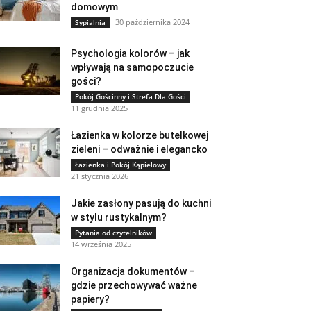
domowym
30 października 2024
Sypialnia
Psychologia kolorów – jak
wpływają na samopoczucie
gości?
Pokój Gościnny i Strefa Dla Gości
11 grudnia 2025
Łazienka w kolorze butelkowej
zieleni – odważnie i elegancko
Łazienka i Pokój Kąpielowy
21 stycznia 2026
Jakie zasłony pasują do kuchni
w stylu rustykalnym?
Pytania od czytelników
14 września 2025
Organizacja dokumentów –
gdzie przechowywać ważne
papiery?