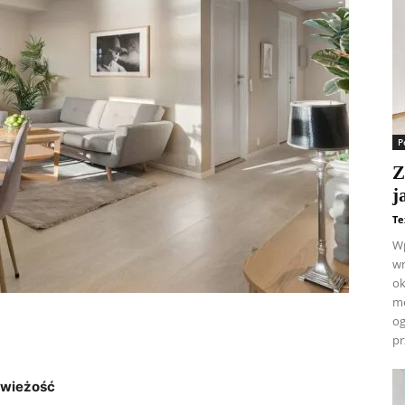
P
Z
j
Te
Wp
wn
ok
me
og
pr
 świeżość