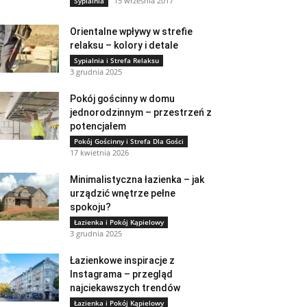
15 września 2017
Sypialnia
Orientalne wpływy w strefie
relaksu – kolory i detale
Sypialnia i Strefa Relaksu
3 grudnia 2025
Pokój gościnny w domu
jednorodzinnym – przestrzeń z
potencjałem
Pokój Gościnny i Strefa Dla Gości
17 kwietnia 2026
Minimalistyczna łazienka – jak
urządzić wnętrze pełne
spokoju?
Łazienka i Pokój Kąpielowy
3 grudnia 2025
Łazienkowe inspiracje z
Instagrama – przegląd
najciekawszych trendów
Łazienka i Pokój Kąpielowy