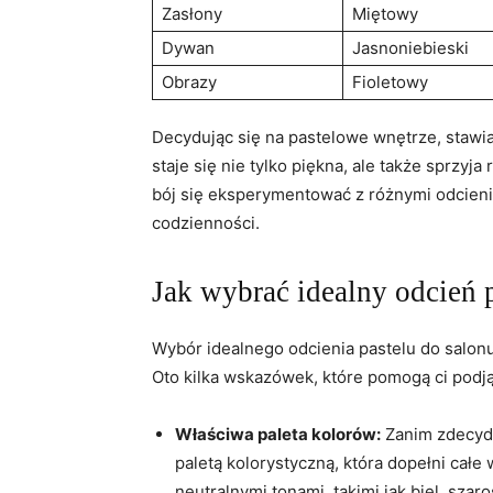
Zasłony
Miętowy
Dywan
Jasnoniebieski
Obrazy
Fioletowy
Decydując się na pastelowe wnętrze, stawia
staje się nie tylko piękna, ale także sprzy
bój się eksperymentować z różnymi odcieni
codzienności.
Jak wybrać idealny odcień 
Wybór idealnego odcienia pastelu do salonu
Oto kilka wskazówek, które pomogą ci podj
Właściwa paleta kolorów:
Zanim zdecydu
paletą kolorystyczną, która dopełni cał
neutralnymi tonami, takimi jak biel, szar