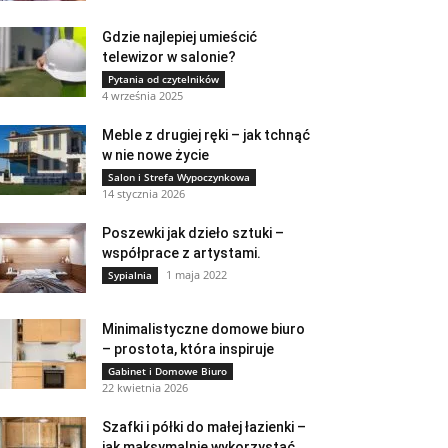
Gdzie najlepiej umieścić
telewizor w salonie?
Pytania od czytelników
4 września 2025
Meble z drugiej ręki – jak tchnąć
w nie nowe życie
Salon i Strefa Wypoczynkowa
14 stycznia 2026
Poszewki jak dzieło sztuki –
współprace z artystami.
1 maja 2022
Sypialnia
Minimalistyczne domowe biuro
– prostota, która inspiruje
Gabinet i Domowe Biuro
22 kwietnia 2026
Szafki i półki do małej łazienki –
jak maksymalnie wykorzystać