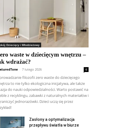
okój Dziecięcy i Młodzieżowy
ero waste w dziecięcym wnętrzu –
ak wdrażać?
xturedTone
-
7 lutego 2026
0
rowadzanie filozofii zero waste do dziecięcego
ętrza to nie tylko ekologiczna inicjatywa, ale także
azja do nauki odpowiedzialności. Warto postawić na
ble z recyklingu, zabawki z naturalnych materiałów i
raniczyć jednorazówki. Dzieci uczą się przez
zykład!
Zasłony a optymalizacja
przepływu światła w biurze