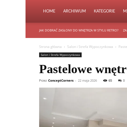
HOME
ARCHIWUM
KATEGORIE
M
JAK DOBRAĆ ZASŁONY DO WNĘTRZA W STYLU RETRO?
ZA
Strona główna
Salon i Strefa Wypoczynkowa
Paste
Salon i Strefa Wypoczynkowa
Pastelowe wnętrz
Przez
ConceptCorners
-
22 maja 2026
65
0