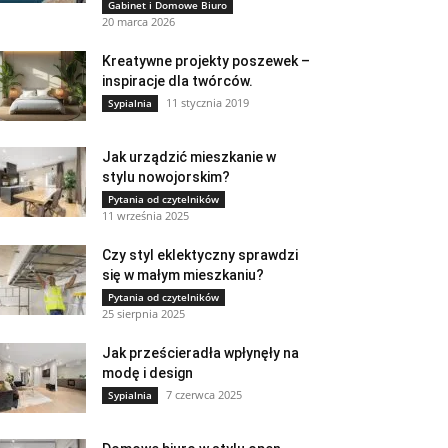
Gabinet i Domowe Biuro
20 marca 2026
Kreatywne projekty poszewek –
inspiracje dla twórców.
11 stycznia 2019
Sypialnia
Jak urządzić mieszkanie w
stylu nowojorskim?
Pytania od czytelników
11 września 2025
Czy styl eklektyczny sprawdzi
się w małym mieszkaniu?
Pytania od czytelników
25 sierpnia 2025
Jak prześcieradła wpłynęły na
modę i design
7 czerwca 2025
Sypialnia