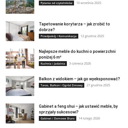
10 września 2025
Pytania od czytelników
Tapetowanie korytarza – jak zrobić to
dobrze?
12 grudnia 2025
Przedpokój i Komunikacja
Najlepsze meble do kuchni o powierzchni
poniżej 6 m²
3 czerwca 2026
Kuchnia i Jadalnia
Balkon z widokiem – jak go wyeksponować?
27 grudnia 2025
Taras, Balkon i Ogród Zimowy
Gabinet a feng shui – jak ustawić meble, by
sprzyjały sukcesowi?
14 lutego 2026
Gabinet i Domowe Biuro