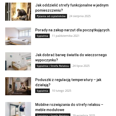
Jak oddzielić strefy funkcjonalne w jednym
pomieszczeniu?
24 sierpnia 2025
Pytania od czytelników
Porady na zakup narzut dla początkujących.
11 października 2021
Sypialnia
Jak dobrać barwę światła do wieczornego
wypoczynku?
24 lipca 2025
Sypialnia i Strefa Relaksu
Poduszki z regulacją temperatury – jak
działają?
10 lutego 2025
Sypialnia
Mobilne rozwiązania do strefy relaksu –
meble modułowe
29 września 2025
Sypialnia i Strefa Relaksu