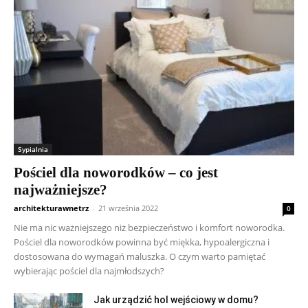
Sypialnia
Pościel dla noworodków – co jest
najważniejsze?
architekturawnetrz
-
21 września 2022
0
Nie ma nic ważniejszego niż bezpieczeństwo i komfort noworodka.
Pościel dla noworodków powinna być miękka, hypoalergiczna i
dostosowana do wymagań maluszka. O czym warto pamiętać
wybierając pościel dla najmłodszych?
Jak urządzić hol wejściowy w domu?