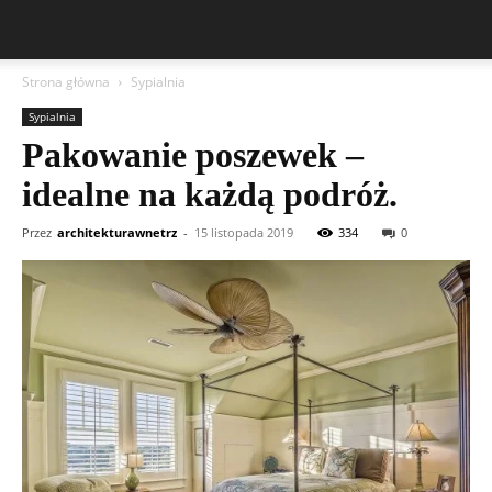
Strona główna
Sypialnia
Sypialnia
Pakowanie poszewek –
idealne na każdą podróż.
Przez
architekturawnetrz
-
15 listopada 2019
334
0