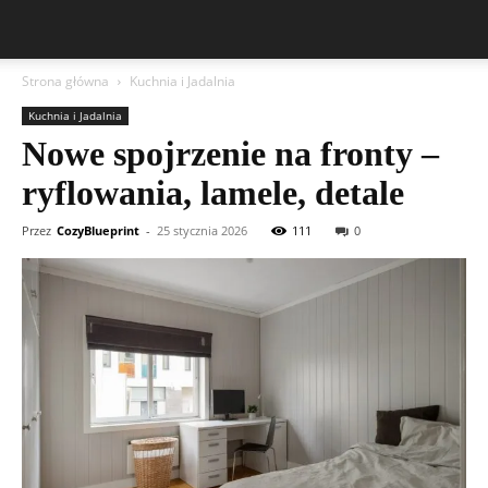
Strona główna
Kuchnia i Jadalnia
Kuchnia i Jadalnia
Nowe spojrzenie na fronty –
ryflowania, lamele, detale
Przez
CozyBlueprint
-
25 stycznia 2026
111
0