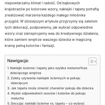
niepowtarzalny​ klimat‍ i radość. Od bajkowych
krajobrazów po⁤ kolorowe wzory, naklejki i tapety potrafią
zrealizować marzenia każdego małego ​miłośnika
przygód. W dzisiejszym ⁤artykule przyjrzymy się ​zaletom
tych dekoracji, podpowiemy, jak wybrać ​odpowiednie⁣
wzory oraz zainspirujemy was do kreatywnego działania,
które⁢ zamieni wnętrze‌ waszego dziecka w magiczną
krainę pełną ‌kolorów i fantazji.
Nawigacja:
Naklejki ścienne ⁢i⁣ tapety jako⁤ szybka metamorfoza
dziecięcego wnętrza
Zalety używania ​naklejek ściennych⁤ w pokoju
dziecięcym
Jak⁣ tapeta może zmienić ⁤charakter pokoju dla dziecka
Wybór⁣ odpowiednich ​wzorów i⁣ kolorów‌ do pokoju
malucha
Decyzja: naklejki ścienne vs. tapety – co wybrać