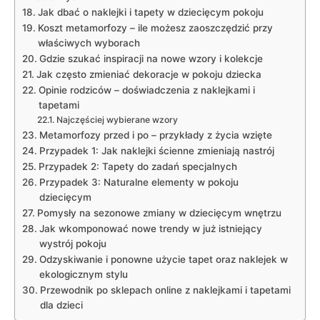
Jak dbać o naklejki i⁤ tapety w dziecięcym pokoju
Koszt metamorfozy – ile możesz zaoszczędzić przy
właściwych ‌wyborach
Gdzie szukać ⁢inspiracji na​ nowe⁢ wzory i kolekcje
Jak ​często zmieniać dekoracje w pokoju dziecka
Opinie rodziców – doświadczenia ‌z ​naklejkami⁣ i
tapetami
Najczęściej wybierane wzory
Metamorfozy przed i po –‍ przykłady z życia wzięte
Przypadek⁣ 1: ⁢Jak naklejki ścienne zmieniają nastrój
Przypadek 2: Tapety​ do zadań ‌specjalnych
Przypadek⁤ 3: ‍Naturalne elementy w pokoju
⁢dziecięcym
Pomysły na sezonowe zmiany w dziecięcym​ wnętrzu
Jak wkomponować nowe trendy w ⁢już istniejący
wystrój ⁤pokoju
Odzyskiwanie i ponowne użycie tapet ⁣oraz naklejek w
ekologicznym stylu
Przewodnik⁤ po sklepach‍ online⁤ z naklejkami i tapetami⁣
dla dzieci