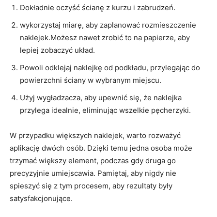
Dokładnie oczyść ścianę z kurzu⁣ i zabrudzeń.
wykorzystaj ⁢miarę, aby zaplanować ⁣rozmieszczenie
naklejek.Możesz nawet‍ zrobić to na papierze, ‌aby
lepiej zobaczyć układ.
Powoli odklejaj​ naklejkę od podkładu, przylegając ⁣do​
powierzchni ściany ⁢w wybranym miejscu.
Użyj ​wygładzacza, aby upewnić się, że naklejka
przylega idealnie,⁤ eliminując wszelkie​ pęcherzyki.
W⁤ przypadku większych naklejek, ⁤warto rozważyć
aplikację dwóch ‍osób. Dzięki temu jedna osoba może
trzymać‌ większy element,‍ podczas gdy druga go
precyzyjnie umiejscawia.⁣ Pamiętaj, aby nigdy nie
spieszyć ‍się z tym procesem, ​aby rezultaty‍ były
satysfakcjonujące.