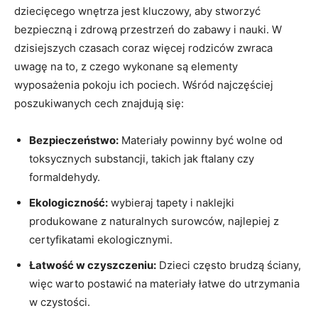
dziecięcego wnętrza jest ‍kluczowy, aby stworzyć
‍bezpieczną⁣ i zdrową przestrzeń do⁢ zabawy i⁣ nauki. ‍W
dzisiejszych czasach coraz⁤ więcej rodziców zwraca
uwagę ⁢na to, ⁤z⁤ czego wykonane są elementy‍
wyposażenia pokoju ich pociech. Wśród​ najczęściej
poszukiwanych ⁣cech ‌znajdują się:
Bezpieczeństwo:
Materiały powinny​ być wolne​ od
toksycznych substancji, takich jak ftalany⁤ czy ​
formaldehydy.
Ekologiczność:
‌wybieraj tapety i naklejki
produkowane z naturalnych surowców,⁢ najlepiej z⁤
certyfikatami ekologicznymi.
Łatwość w czyszczeniu:
Dzieci ⁣często brudzą ściany,
więc warto postawić na⁣ materiały łatwe ⁣do ⁢utrzymania
w czystości.