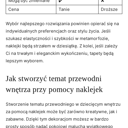
Mogą być‍ zmieniane
✔️
❌
Cena
Tanie
Droższe
Wybór najlepszego rozwiązania powinien opierać‌ się‌ na
indywidualnych‌ preferencjach oraz stylu życia. Jeśli‍
szukasz elastyczności ‌i‌ szybkości w metamorfozie,
naklejki ⁤będą‌ strzałem w​ dziesiątkę. Z kolei, jeśli zależy
Ci na trwałym i eleganckim wykończeniu, tapety będą
lepszym​ wyborem.
Jak stworzyć temat przewodni
wnętrza przy ⁢pomocy naklejek
Stworzenie tematu przewodniego w dziecięcym wnętrzu⁤
za pomocą naklejek może być ⁤zarówno kreatywne, jak i
zabawne. ‌Dzięki ⁤tym dekoracjom możesz w ‍bardzo⁣
prosty sposób nadać pokojowi malucha wyjątkowego