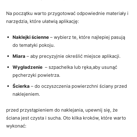
Na ‌początku warto przygotować ⁤odpowiednie⁤ materiały ⁤i
narzędzia,​ które ​ułatwią ⁣aplikację:
Naklejki⁤ ścienne
⁢– ⁢wybierz te,‍ które ⁢najlepiej‍ pasują
do tematyki pokoju.
Miara
– aby precyzyjnie określić miejsce aplikacji.
Wygładzenie
​ – szpachelka lub ręka,aby usunąć⁢
pęcherzyki powietrza.
Ścierka
– do oczyszczenia powierzchni ściany przed
naklejeniem.
przed​ przystąpieniem do​ naklejania, upewnij się, że
ściana​ jest czysta i sucha.⁢ Oto‍ kilka kroków, które warto ​
wykonać: