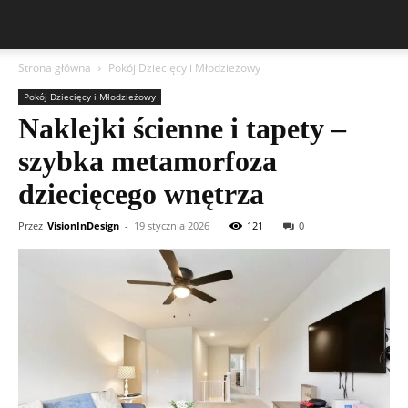
Strona główna
Pokój Dziecięcy i Młodzieżowy
Pokój Dziecięcy i Młodzieżowy
Naklejki ścienne i tapety –
szybka metamorfoza
dziecięcego wnętrza
Przez
VisionInDesign
-
19 stycznia 2026
121
0