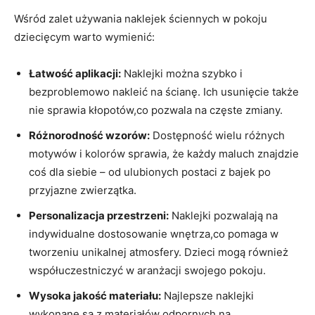
Wśród zalet używania naklejek ściennych ‍w pokoju ​
dziecięcym warto⁢ wymienić:
Łatwość⁣ aplikacji:
Naklejki można ‍szybko i
bezproblemowo nakleić na ścianę. Ich usunięcie⁣ także
nie sprawia kłopotów,co pozwala na częste zmiany.
Różnorodność⁣ wzorów:
Dostępność ⁣wielu różnych
motywów i kolorów sprawia, że każdy maluch‌ znajdzie
‍coś dla​ siebie – ‌od ulubionych postaci z bajek po
‌przyjazne ⁢zwierzątka.
Personalizacja przestrzeni:
Naklejki‍ pozwalają na
indywidualne dostosowanie wnętrza,co pomaga w
tworzeniu ​unikalnej atmosfery. Dzieci mogą również
współuczestniczyć w aranżacji ‌swojego pokoju.
Wysoka ⁣jakość‍ materiału:
Najlepsze naklejki‌
wykonane ⁢są z materiałów odpornych na​