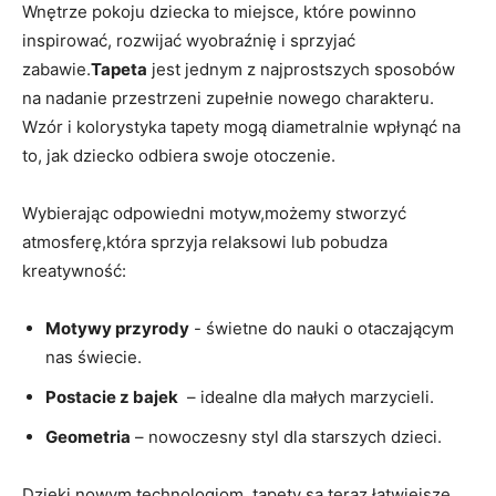
Wnętrze pokoju dziecka to miejsce, ⁢które powinno
⁤inspirować, rozwijać wyobraźnię i sprzyjać
zabawie.
Tapeta
jest jednym​ z najprostszych ‍sposobów
na ‍nadanie przestrzeni ⁢zupełnie nowego charakteru.
Wzór​ i ‍kolorystyka ‍tapety​ mogą⁢ diametralnie wpłynąć na
‍to, jak dziecko ⁤odbiera swoje otoczenie.
Wybierając odpowiedni motyw,możemy ​stworzyć
atmosferę,która​ sprzyja ​relaksowi⁢ lub ​pobudza
kreatywność:
Motywy⁤ przyrody
‍- świetne ‌do nauki o otaczającym
nas świecie.
Postacie z bajek
‍ – idealne dla małych marzycieli.
Geometria
– ⁢nowoczesny styl dla starszych ‌dzieci.
Dzięki⁤ nowym technologiom, tapety są⁤ teraz łatwiejsze