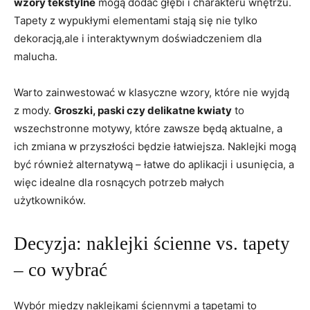
wzory tekstylne
mogą dodać ⁣głębi i charakteru wnętrzu.
Tapety z wypukłymi elementami stają się‍ nie tylko
dekoracją,ale i interaktywnym ‍doświadczeniem dla‌
malucha.
Warto ⁤zainwestować w klasyczne wzory, które nie wyjdą
z⁤ mody.
Groszki, ‌paski czy delikatne kwiaty
to
wszechstronne motywy, które ⁤zawsze będą aktualne, a
ich zmiana w ⁣przyszłości⁢ będzie łatwiejsza. Naklejki mogą
być również alternatywą – łatwe do aplikacji ⁤i usunięcia, a
więc idealne dla ‌rosnących ⁣potrzeb małych
użytkowników.
Decyzja: naklejki ścienne vs. tapety
– co wybrać
Wybór między naklejkami ściennymi⁢ a tapetami to