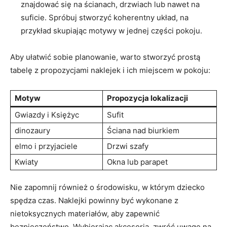
znajdować się na ścianach, drzwiach​ lub ⁢nawet ⁤na
⁢suficie. Spróbuj stworzyć koherentny układ, na
przykład skupiając ‌motywy w​ jednej części pokoju.
Aby ułatwić sobie planowanie, warto stworzyć⁣ prostą
tabelę z propozycjami⁤ naklejek i ich miejscem w ‍pokoju:
Motyw
Propozycja⁣ lokalizacji
Gwiazdy i Księżyc
Sufit
dinozaury
Ściana nad biurkiem
elmo ⁣i przyjaciele
Drzwi ⁢szafy
Kwiaty
Okna lub ‌parapet
Nie zapomnij również o środowisku, w którym dziecko
⁤spędza czas. Naklejki powinny być ‍wykonane z
nietoksycznych materiałów, aby zapewnić
bezpieczeństwo. Wybierając‌ akcesoria, zwróć uwagę na