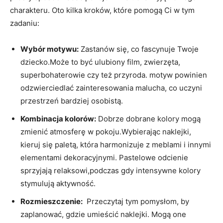
charakteru. Oto⁤ kilka kroków,​ które pomogą Ci w‌ tym
zadaniu:
Wybór‍ motywu:
‍Zastanów się, co fascynuje ‍Twoje‍
dziecko.Może to być ulubiony film, zwierzęta,
superbohaterowie czy też przyroda. ⁢motyw powinien
odzwierciedlać zainteresowania⁤ malucha, co ⁣uczyni
przestrzeń bardziej ⁤osobistą.
Kombinacja kolorów:
Dobrze ⁤dobrane kolory ‍mogą
‍zmienić atmosferę w pokoju.Wybierając⁣ naklejki,‌
kieruj się paletą, która harmonizuje z meblami ⁤i innymi
elementami dekoracyjnymi. Pastelowe odcienie
sprzyjają relaksowi,podczas gdy intensywne kolory
stymulują‌ aktywność.
Rozmieszczenie:
⁤ Przeczytaj⁢ tym‍ pomysłom, by
zaplanować, ‌gdzie umieścić ⁢naklejki. Mogą one