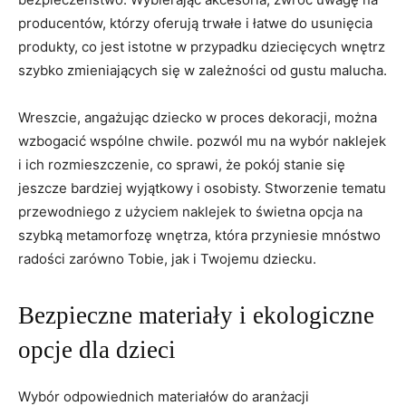
‌producentów,⁢ którzy oferują⁣ trwałe i łatwe do usunięcia
produkty, co jest istotne w⁤ przypadku dziecięcych‌ wnętrz
szybko ‍zmieniających ‌się w zależności ‍od gustu malucha.
Wreszcie, angażując dziecko w proces dekoracji, można
wzbogacić wspólne chwile. pozwól mu ​na wybór naklejek
i ich ‌rozmieszczenie, co sprawi, że pokój⁤ stanie się
jeszcze‌ bardziej wyjątkowy ⁣i osobisty. Stworzenie ‌tematu
przewodniego⁤ z‍ użyciem naklejek to świetna opcja ⁣na
⁣szybką metamorfozę⁣ wnętrza, która przyniesie mnóstwo
⁢radości⁢ zarówno Tobie, jak i Twojemu⁢ dziecku.
Bezpieczne materiały i ‍ekologiczne
opcje dla dzieci
Wybór odpowiednich⁢ materiałów do aranżacji