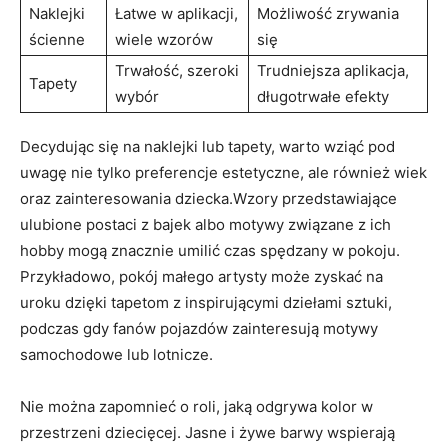
Naklejki‍
Łatwe w aplikacji,
Możliwość zrywania
ścienne
wiele wzorów
się
Trwałość, szeroki
Trudniejsza aplikacja,⁢
Tapety
wybór
długotrwałe efekty
Decydując się na naklejki lub tapety, warto wziąć pod
uwagę nie tylko preferencje estetyczne, ale również ‍wiek
oraz zainteresowania dziecka.Wzory przedstawiające
ulubione ​postaci z bajek albo motywy związane z ich
hobby ‌mogą znacznie ⁢umilić czas spędzany w ⁤pokoju.
‍Przykładowo, pokój⁣ małego artysty​ może zyskać na
uroku⁤ dzięki tapetom z inspirującymi dziełami⁢ sztuki,
podczas‌ gdy ‌fanów pojazdów⁤ zainteresują‌ motywy
samochodowe lub lotnicze.
Nie można zapomnieć o roli, jaką‌ odgrywa ​kolor w
przestrzeni dziecięcej. Jasne i żywe barwy wspierają