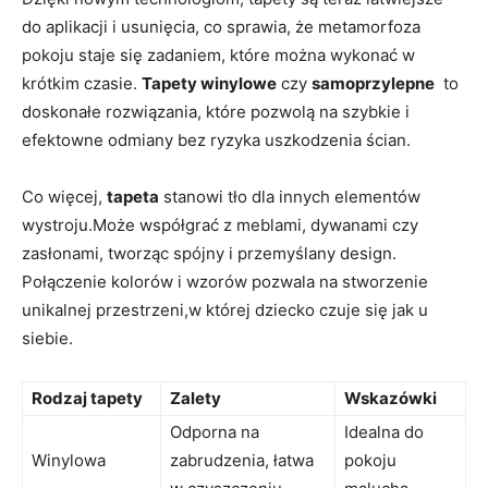
do aplikacji i usunięcia, co sprawia, że⁤ metamorfoza
pokoju ⁣staje się zadaniem,⁢ które można wykonać w
krótkim czasie.
Tapety winylowe
czy
samoprzylepne
​ to
doskonałe rozwiązania, które​ pozwolą na szybkie i
efektowne odmiany bez ​ryzyka uszkodzenia ⁢ścian.
Co więcej,⁤
tapeta
stanowi tło dla ⁣innych ‍elementów
wystroju.Może​ współgrać ‍z meblami, ‌dywanami czy
‍zasłonami, tworząc spójny i ⁤przemyślany ‍design.
Połączenie kolorów i wzorów⁣ pozwala na stworzenie
unikalnej przestrzeni,w ‌której dziecko czuje ‍się jak u
siebie.
Rodzaj ⁢tapety
Zalety
Wskazówki
Odporna‌ na
Idealna do
Winylowa
‌zabrudzenia, ⁢łatwa‌
pokoju