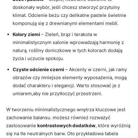
doskonały wybór, jeśli chcesz stworzyć przytulny
klimat. Odcienie beżu czy delikatne pastele świetnie
‌komponują się ‌z drewnianymi​ elementami mebli.
Kolory ziemi
– Zieleń, brąz i terakota w
minimalistycznym‌ salonie ​wprowadzają harmonię z
naturą. rośliny doniczkowe w tych ⁢kolorach dodają
życia ​i⁣ uczucie spokoju.
Czyste odcienie czerni
– Akcenty w⁣ czerni, jak ramy
obrazów czy‌ mniejsze elementy ⁣wyposażenia, mogą⁣
dodać charakteru ​i elegancji. Warto⁤ stosować je z
umiarem,aby ‌nie przytłoczyć przestrzeni.
W tworzeniu minimalistycznego wnętrza kluczowe ⁣jest
zachowanie ⁣balansu. możesz również rozważyć
zastosowanie
kontrastowych ⁢dodatków
, które wyróżnią⁣
się na tle neutralnych barw. Oto przykładowa⁣ tabela