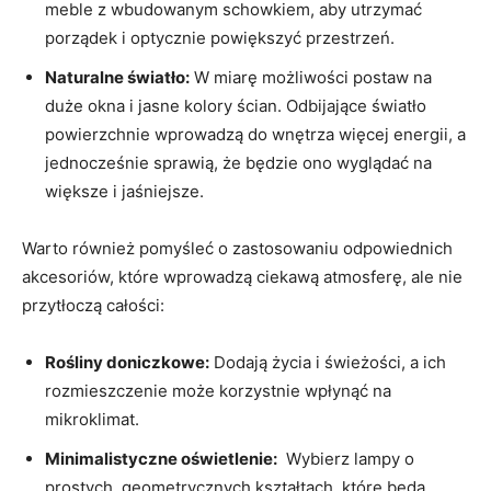
meble z wbudowanym schowkiem, ⁣aby utrzymać
porządek i optycznie powiększyć przestrzeń.
Naturalne ⁤światło:
W miarę możliwości postaw na
duże okna i jasne kolory ścian. Odbijające ⁣światło
powierzchnie wprowadzą do wnętrza ‌więcej energii, a
jednocześnie⁣ sprawią, że będzie⁣ ono ‌wyglądać na
większe i ​jaśniejsze.
Warto również pomyśleć o zastosowaniu ⁢odpowiednich
akcesoriów, ‍które wprowadzą ⁤ciekawą atmosferę,​ ale nie
przytłoczą całości:
Rośliny doniczkowe:
Dodają życia i⁢ świeżości, a‌ ich
rozmieszczenie może korzystnie wpłynąć na‌
mikroklimat.
Minimalistyczne oświetlenie:
⁤ Wybierz lampy⁣ o
prostych, geometrycznych ⁤kształtach, które‌ będą