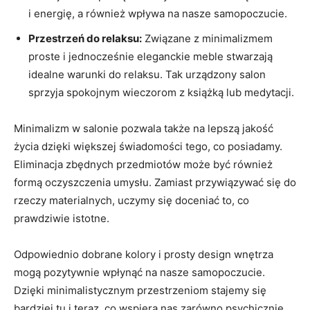
i ‍energię, a również wpływa⁤ na nasze samopoczucie.
Przestrzeń do relaksu:
Związane z minimalizmem
proste i ​jednocześnie eleganckie meble​ stwarzają⁣
idealne warunki do relaksu.⁤ Tak urządzony salon
⁣sprzyja spokojnym wieczorom z ​książką lub medytacji.
Minimalizm w salonie pozwala także ⁢na lepszą jakość
⁣życia dzięki większej świadomości ​tego, co posiadamy.
Eliminacja⁣ zbędnych przedmiotów może być również
formą ​oczyszczenia umysłu. Zamiast przywiązywać się do
rzeczy ⁣materialnych, uczymy ‌się ‍doceniać to, co
prawdziwie istotne.
Odpowiednio dobrane kolory i prosty design⁣ wnętrza​
mogą pozytywnie wpłynąć na nasze samopoczucie.
Dzięki ‍minimalistycznym przestrzeniom stajemy się⁢
bardziej‌ tu i teraz, co wspiera nas zarówno⁢ psychicznie,