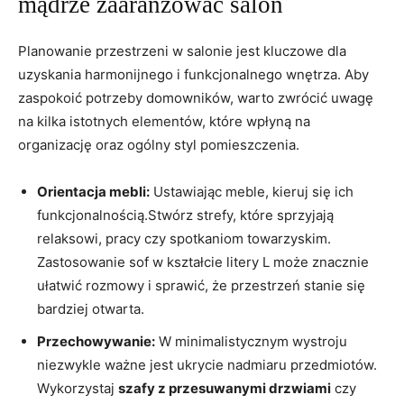
mądrze zaaranżować salon
Planowanie przestrzeni w salonie jest kluczowe dla
uzyskania harmonijnego i funkcjonalnego wnętrza. ⁤Aby
zaspokoić ⁢potrzeby domowników, warto ​zwrócić uwagę
na kilka istotnych elementów, ⁤które wpłyną na
organizację oraz ogólny​ styl pomieszczenia.
Orientacja mebli:
Ustawiając⁤ meble, kieruj się ⁤ich‌
funkcjonalnością.Stwórz strefy, ⁤które sprzyjają
relaksowi, pracy ‌czy spotkaniom towarzyskim.
Zastosowanie sof w kształcie​ litery L‌ może znacznie
ułatwić rozmowy ⁣i sprawić, że przestrzeń stanie się
bardziej otwarta.
Przechowywanie:
W minimalistycznym wystroju
niezwykle ważne⁣ jest ukrycie ​nadmiaru przedmiotów.‌
Wykorzystaj
szafy z przesuwanymi drzwiami
czy