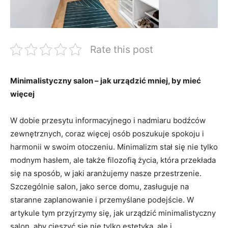
Rate this post
Minimalistyczny salon – jak urządzić mniej, by mieć
więcej
W⁤ dobie przesytu informacyjnego i nadmiaru bodźców
zewnętrznych, coraz więcej osób poszukuje ‌spokoju⁣ i⁣
harmonii w swoim otoczeniu. Minimalizm stał się nie tylko⁤
modnym hasłem, ale ⁣także filozofią życia, która⁣ przekłada
⁤się⁣ na‍ sposób, w jaki ⁤aranżujemy nasze‍ przestrzenie.
Szczególnie salon, ​jako serce domu,⁤ zasługuje ‌na
staranne zaplanowanie ‌i przemyślane⁢ podejście. W
⁢artykule ‌tym⁤ przyjrzymy się, jak urządzić minimalistyczny
salon, aby cieszyć⁣ się⁣ nie tylko estetyką, ale i