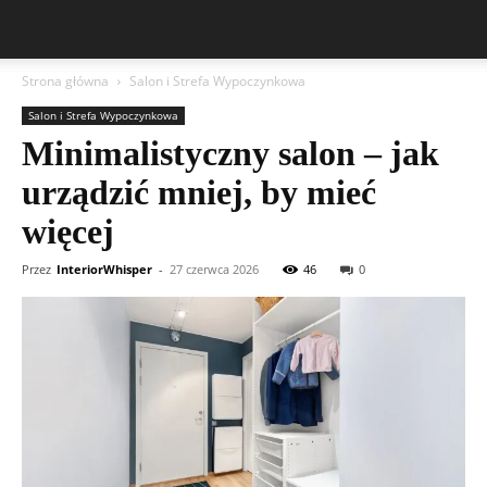
Strona główna
Salon i Strefa Wypoczynkowa
Salon i Strefa Wypoczynkowa
Minimalistyczny salon – jak
urządzić mniej, by mieć
więcej
Przez
InteriorWhisper
-
27 czerwca 2026
46
0