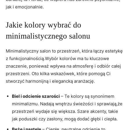
jak i​ emocjonalnie.
Jakie kolory wybrać do
minimalistycznego salonu
Minimalistyczny ​salon ‌to przestrzeń, która łączy estetykę
z funkcjonalnością.Wybór kolorów ma tu kluczowe
znaczenie, ponieważ wpływa na atmosferę i odbiór całej
przestrzeni. Oto kilka ‌wskazówek, które pomogą Ci
stworzyć⁣ harmonijną i elegancką ⁢aranżację.
Biel i odcienie szarości
– Te⁢ kolory są ​synonimem
minimalizmu. Nadają wnętrzu‌ świeżości i sprawiają,że‍
przestrzeń wydaje się większa. Szare akcenty, takie
jak poduszki‍ czy zasłony, mogą dodać głębi i ciepła.
Beże i pastele
–⁤ Ciepłe, neutralne odcienie ‌to