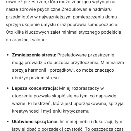
również przestrzeń,która może znacząco ⁣wpłynąć na
nasze zdrowie psychiczne.Zredukowanie nadmiaru⁢
przedmiotów w ⁢najważniejszym pomieszczeniu ‍domu
sprzyja ukojenie umysłu oraz⁤ poprawia samopoczucie.
Oto kilka kluczowych zalet minimalistycznego⁣ podejścia
do ⁢aranżacji salonu:
Zmniejszenie stresu:
Przeładowane przestrzenie
mogą prowadzić ⁣do uczucia przytłoczenia. Minimalizm
sprzyja‍ harmonii ‌i porządkowi, co może znacząco‌
obniżyć poziom stresu.
Lepsza ​koncentracja:
Mniej rozpraszaczy w
otoczeniu pozwala skupić się na‌ tym, ⁢co​ naprawdę⁤
ważne. Przestrzeń,‍ która⁣ jest uporządkowana,⁢ sprzyja
kreatywności ‌i myśleniu krytycznemu.
Ułatwione sprzątanie:
Im mniej mebli i dekoracji, tym
łatwiej dbać o porządek i czystość. To⁣ oszczędza czas⁤