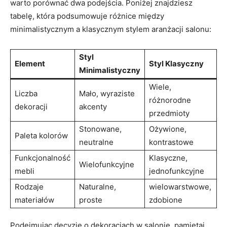
warto porównać dwa podejścia. Poniżej ⁣znajdziesz
tabelę,‍ która podsumowuje różnice między
minimalistycznym a klasycznym ​stylem aranżacji salonu:
Styl
Element
Styl Klasyczny
Minimalistyczny
Wiele,
Liczba
Mało, wyraziste ​
różnorodne
dekoracji
akcenty
przedmioty
Stonowane,⁤
Ożywione,
Paleta kolorów
neutralne
kontrastowe
Funkcjonalność⁣
Klasyczne,
Wielofunkcyjne
mebli
jednofunkcyjne
Rodzaje
Naturalne,
wielowarstwowe,
‍materiałów
proste
‌zdobione
Podejmując‌ decyzje ⁣o dekoracjach w salonie,‍ pamiętaj,