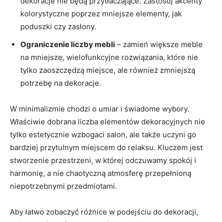
dekoracje ⁤nie będą przytłaczające. Zastosuj akcenty ​
kolorystyczne poprzez ⁢mniejsze elementy, jak​
poduszki czy zasłony.
Ograniczenie liczby mebli
‌– zamień większe meble
na mniejsze, ⁢wielofunkcyjne rozwiązania, które nie
tylko zaoszczędzą miejsce,‍ ale również zmniejszą
potrzebę na dekoracje.
W minimalizmie chodzi o umiar i świadome wybory.
Właściwie⁤ dobrana liczba elementów dekoracyjnych nie
tylko estetycznie wzbogaci salon, ale także uczyni go
bardziej przytulnym miejscem do⁣ relaksu.‍ Kluczem jest
stworzenie przestrzeni, w której odczuwamy spokój i
harmonię, a nie chaotyczną ⁣atmosferę przepełnioną
niepotrzebnymi przedmiotami.
Aby łatwo zobaczyć⁤ różnice w​ podejściu do dekoracji, ​