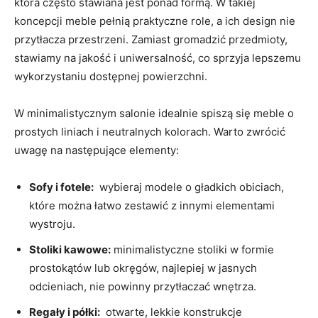
która często stawiana ​jest ponad formą. W takiej
koncepcji meble pełnią ​praktyczne role, a ich design nie
przytłacza przestrzeni. Zamiast gromadzić przedmioty,⁣
stawiamy ​na jakość i uniwersalność, co sprzyja lepszemu
wykorzystaniu dostępnej​ powierzchni.
W minimalistycznym salonie idealnie spiszą ‍się⁣ meble o
prostych liniach i neutralnych kolorach.​ Warto zwrócić
uwagę​ na ‌następujące elementy:
Sofy​ i fotele:
⁣ wybieraj‍ modele o gładkich ​obiciach,
⁣które można łatwo zestawić z ⁢innymi elementami
wystroju.
Stoliki kawowe:
minimalistyczne stoliki‌ w formie⁤
prostokątów lub okręgów, najlepiej w jasnych
odcieniach, nie powinny ⁤przytłaczać wnętrza.
Regały‍ i półki:
‍ otwarte, lekkie konstrukcje