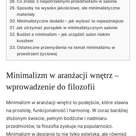
Co⁤ zrobić z ⁣niepotrzebnymi przedmiotami w salonie
Sposoby⁢ na wysoko ​jakościowe, ale minimalistyczne
materiały
Minimalistyczne dodatki ⁢–‍ jak wybrać te⁣ najważniejsze
Jak ‍utrzymać porządek w minimalistycznym ​salonie
Budżet ⁢a minimalizm ‌– jak ⁤urządzić salon niskim
kosztem
Ostateczne przemyślenia na temat minimalizmu w
przestrzeni życiowej
Minimalizm w aranżacji wnętrz –
wprowadzenie do filozofii
Minimalizm w aranżacji wnętrz to podejście, które stawia
na ⁢prostotę, funkcjonalność ⁤i harmonię. W coraz bardziej
złożonym świecie, pełnym ⁤bodźców i nadmiaru
przedmiotów, ta⁢ filozofia zyskuje ⁣na popularności.
Minimalizm ⁣w designie to nie tylko estetyka, ale również