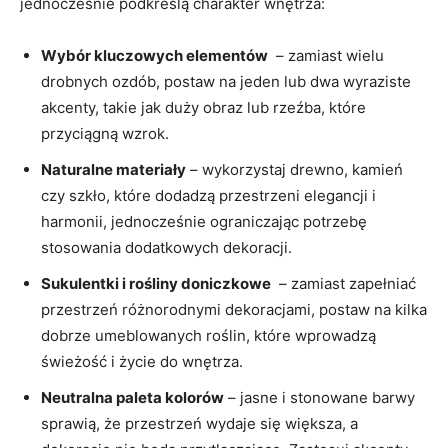
jednocześnie podkreślą charakter wnętrza:
Wybór kluczowych elementów
⁢ – zamiast ​wielu
drobnych ozdób, ⁤postaw na jeden lub dwa wyraziste
akcenty, takie jak duży obraz ‍lub rzeźba,‍ które
przyciągną wzrok.
Naturalne⁣ materiały
– wykorzystaj drewno, ‌kamień
czy szkło, które dodadzą⁤ przestrzeni elegancji i ​
harmonii, jednocześnie ograniczając potrzebę⁤
stosowania dodatkowych‍ dekoracji.
Sukulentki i rośliny doniczkowe
‌ – zamiast‍ zapełniać
przestrzeń różnorodnymi​ dekoracjami, ‍postaw⁢ na kilka
dobrze umeblowanych roślin, które wprowadzą
świeżość i życie do wnętrza.
Neutralna paleta ⁢kolorów
– jasne i stonowane barwy
sprawią, że ‌przestrzeń wydaje się⁢ większa, a