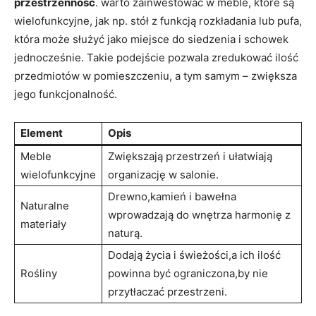
przestrzenność
. warto zainwestować w meble, które są
wielofunkcyjne, jak np. stół z‌ funkcją rozkładania lub pufa,
która⁣ może służyć ​jako miejsce do ‍siedzenia ⁣i schowek
‍jednocześnie. Takie podejście pozwala zredukować ilość
przedmiotów w pomieszczeniu, a‍ tym samym – zwiększa
jego‌ funkcjonalność.
Element
Opis
Meble⁢
Zwiększają przestrzeń i‍ ułatwiają⁢
wielofunkcyjne
organizację w salonie.
Drewno,kamień i bawełna
Naturalne
wprowadzają⁤ do wnętrza harmonię z
materiały
⁢naturą.
Dodają życia i świeżości,a ‌ich ⁤ilość
Rośliny
powinna być ‍ograniczona,by nie
przytłaczać⁢ przestrzeni.