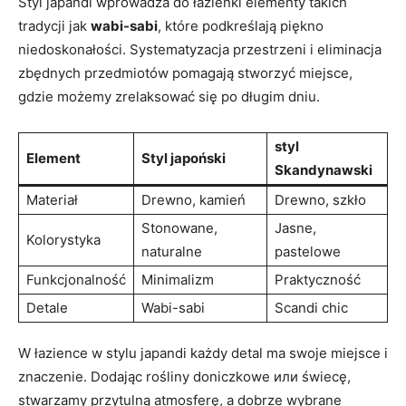
Styl japandi wprowadza do łazienki elementy takich
tradycji jak
wabi-sabi
, które podkreślają piękno
niedoskonałości. Systematyzacja przestrzeni i eliminacja
zbędnych przedmiotów pomagają stworzyć miejsce,
gdzie możemy zrelaksować się po długim dniu.
styl
Element
Styl japoński
Skandynawski
Materiał
Drewno, kamień
Drewno, szkło
Stonowane,
Jasne,
Kolorystyka
naturalne
pastelowe
Funkcjonalność
Minimalizm
Praktyczność
Detale
Wabi-sabi
Scandi chic
W łazience w stylu japandi każdy detal ma swoje miejsce i
znaczenie. Dodając rośliny doniczkowe или świecę,
stwarzamy przytulną atmosferę, a dobrze wybrane