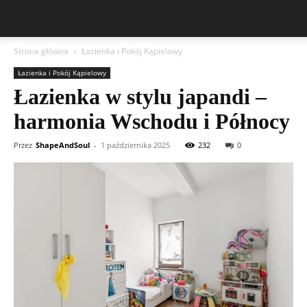
Strona główna
Łazienka i Pokój Kąpielowy
Łazienka i Pokój Kąpielowy
Łazienka w stylu japandi –
harmonia Wschodu i Północy
Przez
ShapeAndSoul
-
1 października 2025
232
0