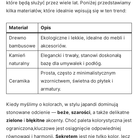
które będą służyć przez wiele lat. Poniżej przedstawiamy
kilka materiałów, które idealnie wpisują się w ten trend:
Materiał
Opis
Drewno
Ekologiczne i lekkie, idealne do mebli i
bambusowe
akcesoriów.
Kamień
Elegancki i trwały, stanowi doskonałą
naturalny
bazę dla umywalek i podłóg.
Prosta, często z minimalistycznym
Ceramika
wzornictwem, świetna do płytek i
armatury.
Kiedy myślimy o kolorach, w stylu japandi dominują
stonowane odcienie —
beże
,
szarości
, a także delikatne
zielone
i
błękitne
akcenty. Choć paleta kolorystyczna jest
ograniczona,kluczowe jest osiągnięcie odpowiedniej
równowagi i harmonii.
Sekretem
jest nie tylko kolor, lecz