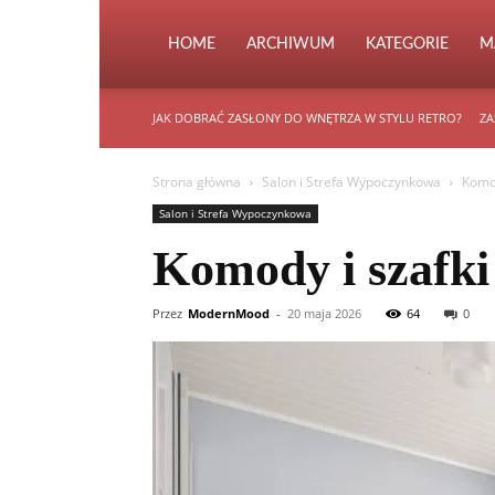
HOME
ARCHIWUM
KATEGORIE
M
JAK DOBRAĆ ZASŁONY DO WNĘTRZA W STYLU RETRO?
ZA
Strona główna
Salon i Strefa Wypoczynkowa
Komod
Salon i Strefa Wypoczynkowa
Komody i szafki
Przez
ModernMood
-
20 maja 2026
64
0