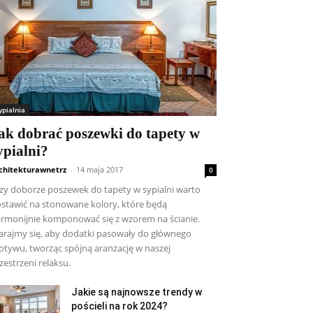
ypialnia
ak dobrać poszewki do tapety w
ypialni?
chitekturawnetrz
-
14 maja 2017
0
zy doborze poszewek do tapety w sypialni warto
stawić na stonowane kolory, które będą
rmonijnie komponować się z wzorem na ścianie.
arajmy się, aby dodatki pasowały do głównego
tywu, tworząc spójną aranżację w naszej
zestrzeni relaksu.
Jakie są najnowsze trendy w
pościeli na rok 2024?