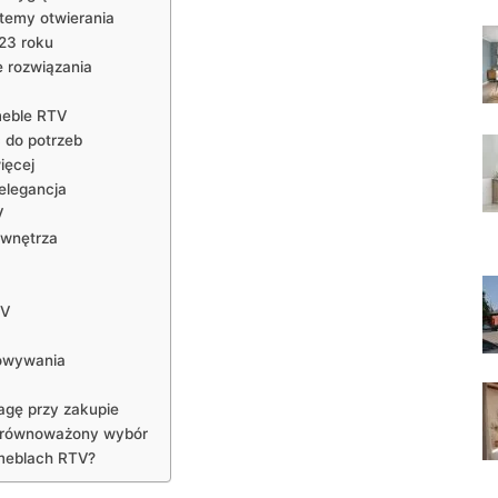
stemy otwierania
23 roku
e rozwiązania
meble RTV
 do potrzeb
ięcej
elegancja
V
 wnętrza
TV
howywania
agę przy zakupie
 zrównoważony wybór
meblach RTV?