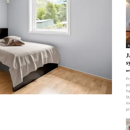
S
J
s
ar
Pr
po
ha
St
mo
pr