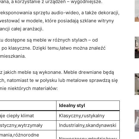
wana, a korzystanie z urządzeń – wygodniejsze.
yeksponowania sprzętu audio-wideo, a także dekoracji,
inwestować w modele, które posiadają szklane witryny
ncji całej aranżacji.
ku dostępne są meble w różnych stylach – od
po klasyczne. Dzięki temu,łatwo można znaleźć
 mieszkania.
 z jakich meble są wykonane. Meble drewniane będą
h, natomiast te w połysku lub metalowe sprawdzą się
ie niektórych materiałów:
Idealny styl
je ciepły klimat
Klasyczny,rustykalny
styczny,wytrzymały
Industrialny,skandynawski
ymania,różnorodne
Nowoczesny,młodzieżowy