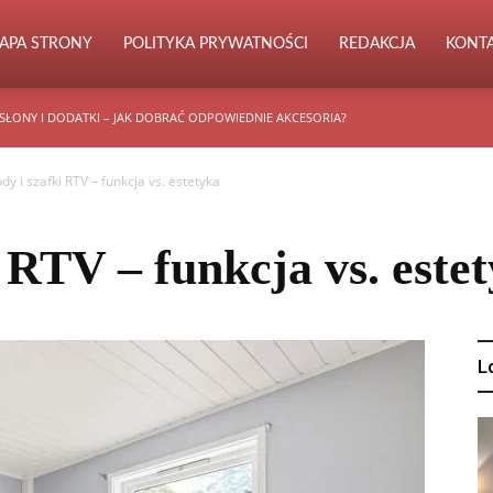
APA STRONY
POLITYKA PRYWATNOŚCI
REDAKCJA
KONT
SŁONY I DODATKI – JAK DOBRAĆ ODPOWIEDNIE AKCESORIA?
y i szafki RTV – funkcja vs. estetyka
 RTV – funkcja vs. este
L