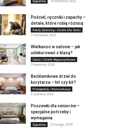
18 kwietnia 2023
Sypialnia
Pościel, ręczniki i zapachy –
detale, które robią różnicę
Pokój Gościnny i Strefa Dla Gości
3 listopada 2025
Wielkanoc w salonie – jak
udekorować z klasą?
Salon i Strefa Wypoczynkowa
3 kwietnia 2026
Bezklamkowe drzwi do
korytarza – hit czy kit?
Przedpokój i Komunikacja
6 czerwca 2026
Poszewki dla seniorów –
specjalne potrzeby i
wymagania.
23 lutego 2018
Sypialnia