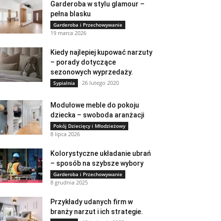
Garderoba w stylu glamour –
pełna blasku
Garderoba i Przechowywanie
19 marca 2026
Kiedy najlepiej kupować narzuty
– porady dotyczące
sezonowych wyprzedaży.
26 lutego 2020
Sypialnia
Modułowe meble do pokoju
dziecka – swoboda aranżacji
Pokój Dziecięcy i Młodzieżowy
8 lipca 2026
Kolorystyczne układanie ubrań
– sposób na szybsze wybory
Garderoba i Przechowywanie
8 grudnia 2025
Przykłady udanych firm w
branży narzut i ich strategie.