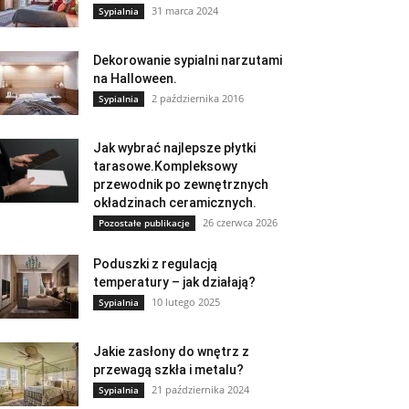
31 marca 2024
Sypialnia
Dekorowanie sypialni narzutami
na Halloween.
2 października 2016
Sypialnia
Jak wybrać najlepsze płytki
tarasowe.Kompleksowy
przewodnik po zewnętrznych
okładzinach ceramicznych.
26 czerwca 2026
Pozostałe publikacje
Poduszki z regulacją
temperatury – jak działają?
10 lutego 2025
Sypialnia
Jakie zasłony do wnętrz z
przewagą szkła i metalu?
21 października 2024
Sypialnia