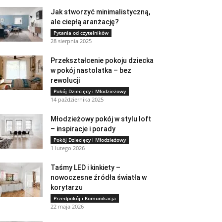
Jak stworzyć minimalistyczną,
ale ciepłą aranżację?
Pytania od czytelników
28 sierpnia 2025
Przekształcenie pokoju dziecka
w pokój nastolatka – bez
rewolucji
Pokój Dziecięcy i Młodzieżowy
14 października 2025
Młodzieżowy pokój w stylu loft
– inspiracje i porady
Pokój Dziecięcy i Młodzieżowy
1 lutego 2026
Taśmy LED i kinkiety –
nowoczesne źródła światła w
korytarzu
Przedpokój i Komunikacja
22 maja 2026