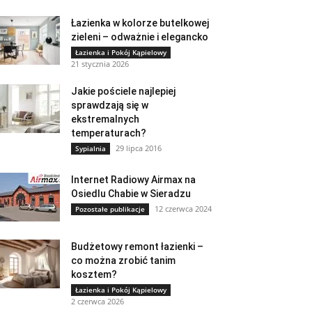
Łazienka w kolorze butelkowej
zieleni – odważnie i elegancko
Łazienka i Pokój Kąpielowy
21 stycznia 2026
Jakie pościele najlepiej
sprawdzają się w
ekstremalnych
temperaturach?
29 lipca 2016
Sypialnia
Internet Radiowy Airmax na
Osiedlu Chabie w Sieradzu
12 czerwca 2024
Pozostałe publikacje
Budżetowy remont łazienki –
co można zrobić tanim
kosztem?
Łazienka i Pokój Kąpielowy
2 czerwca 2026