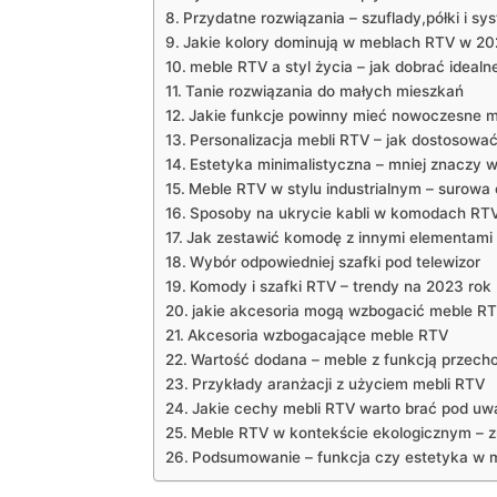
Przydatne rozwiązania – szuflady,półki i sy
Jakie kolory dominują w meblach RTV w 20
meble RTV a styl życia – jak dobrać idealn
Tanie rozwiązania do małych mieszkań
Jakie funkcje powinny mieć nowoczesne 
Personalizacja mebli RTV – jak dostosować
Estetyka minimalistyczna – mniej znaczy w
Meble RTV w stylu industrialnym – surowa 
Sposoby na ukrycie kabli w komodach RT
Jak zestawić komodę z innymi elementami
Wybór odpowiedniej szafki pod telewizor
Komody i szafki RTV – trendy na 2023 rok
jakie akcesoria mogą wzbogacić meble R
Akcesoria wzbogacające meble RTV
Wartość dodana – meble z funkcją przec
Przykłady aranżacji z użyciem mebli RTV
Jakie cechy mebli RTV warto brać pod uw
Meble RTV w kontekście ekologicznym –
Podsumowanie – funkcja czy estetyka w 