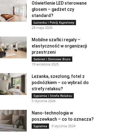
Oświetlenie LED sterowane
głosem – gadżet czy
standard?
Łazienka i Pokój Kąpielowy
28 maja 2026
Mobilne szafki i regały –
elastyczność w organizacji
przestrzeni
Gabinet i Domowe Biuro
19 września 2025
Leżanka, szezlong, fotel z
podnóżkiem – co wybrać do
strefy relaksu?
Sypialnia i Strefa Relaksu
5 stycznia 2026
Nano-technologia w
poszewkach – co to oznacza?
9 stycznia 2024
Sypialnia