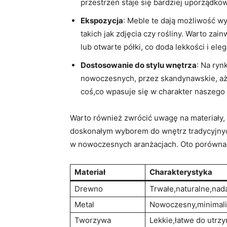
przestrzeń staje się bardziej uporządko
Ekspozycja
: Meble te dają możliwość w
takich jak zdjęcia czy rośliny. Warto za
lub otwarte półki, co doda lekkości i elega
Dostosowanie do stylu wnętrza
: Na ryn
nowoczesnych, przez skandynawskie, aż 
coś,co wpasuje się w charakter naszego
Warto również zwrócić uwagę na materiały,
doskonałym wyborem do wnętrz tradycyjnyc
w nowoczesnych aranżacjach. Oto porównan
Materiał
Charakterystyka
Drewno
Trwałe,naturalne,nada
Metal
Nowoczesny,minimali
Tworzywa
Lekkie,łatwe do utrz