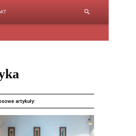
AKT
tyka
osowe artykuły: