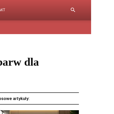
AKT
barw dla
osowe artykuły: