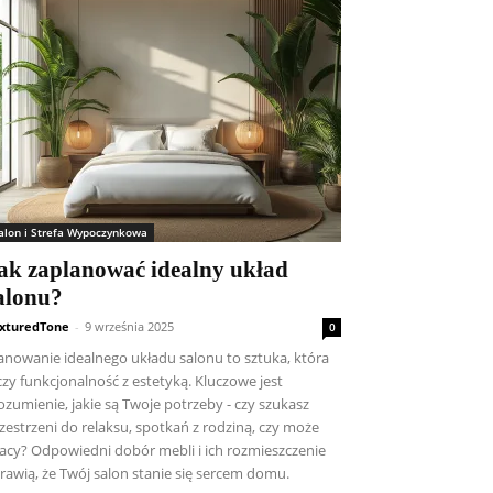
alon i Strefa Wypoczynkowa
ak zaplanować idealny układ
alonu?
xturedTone
-
9 września 2025
0
anowanie idealnego układu salonu to sztuka, która
czy funkcjonalność z estetyką. Kluczowe jest
ozumienie, jakie są Twoje potrzeby - czy szukasz
zestrzeni do relaksu, spotkań z rodziną, czy może
acy? Odpowiedni dobór mebli i ich rozmieszczenie
rawią, że Twój salon stanie się sercem domu.