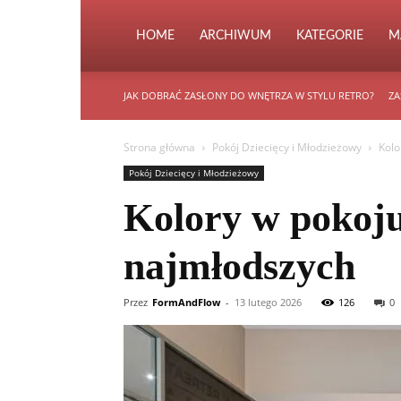
HOME
ARCHIWUM
KATEGORIE
M
JAK DOBRAĆ ZASŁONY DO WNĘTRZA W STYLU RETRO?
ZA
Strona główna
Pokój Dziecięcy i Młodzieżowy
Kolo
Pokój Dziecięcy i Młodzieżowy
Kolory w pokoju
najmłodszych
Przez
FormAndFlow
-
13 lutego 2026
126
0