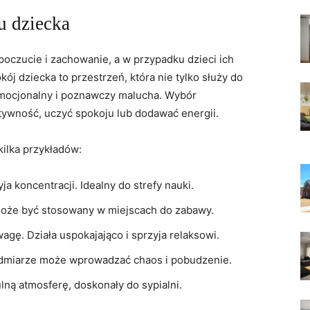
u dziecka
czucie⁤ i zachowanie, a w przypadku ‌dzieci⁢ ich
ój dziecka ⁤to przestrzeń, która nie ⁣tylko ⁢służy do
 emocjonalny i poznawczy ⁢malucha. Wybór
ywność, uczyć spokoju lub ⁢dodawać energii.
 kilka przykładów:
yja koncentracji. Idealny do strefy nauki.
oże‍ być stosowany w ‌miejscach do zabawy.
gę. Działa uspokajająco i sprzyja ⁤relaksowi.
admiarze może wprowadzać chaos i ⁣pobudzenie.
lną atmosferę,⁣ doskonały do​ sypialni.