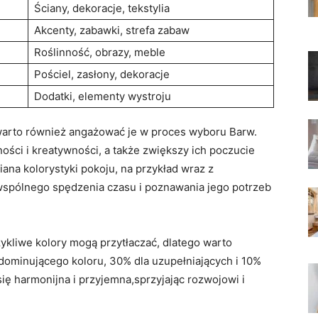
Ściany, dekoracje,‌ tekstylia
Akcenty, zabawki, strefa zabaw
Roślinność, obrazy, ⁤meble
Pościel,⁢ zasłony, ​dekoracje
Dodatki, elementy‍ wystroju
warto również angażować je w proces wyboru Barw.‍
ści ⁣i kreatywności, a także zwiększy ich ​poczucie
na‌ kolorystyki pokoju, na przykład wraz​ z
 wspólnego spędzenia czasu i poznawania⁤ jego potrzeb
ykliwe kolory ⁢mogą przytłaczać,⁣ dlatego warto
⁤ dominującego koloru, 30% dla uzupełniających⁤ i 10%
⁣się harmonijna⁤ i przyjemna,sprzyjając rozwojowi i