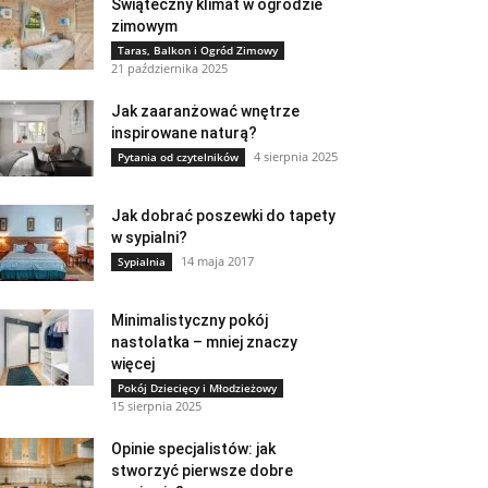
Świąteczny klimat w ogrodzie
zimowym
Taras, Balkon i Ogród Zimowy
21 października 2025
Jak zaaranżować wnętrze
inspirowane naturą?
4 sierpnia 2025
Pytania od czytelników
Jak dobrać poszewki do tapety
w sypialni?
14 maja 2017
Sypialnia
Minimalistyczny pokój
nastolatka – mniej znaczy
więcej
Pokój Dziecięcy i Młodzieżowy
15 sierpnia 2025
Opinie specjalistów: jak
stworzyć pierwsze dobre