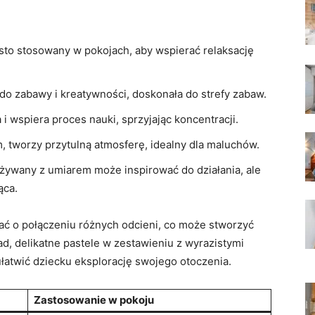
sto ⁤stosowany w⁢ pokojach, ‍aby⁣ wspierać relaksację
 ⁣do zabawy i kreatywności, doskonała do strefy ⁣zabaw.
 ​i wspiera proces nauki, sprzyjając koncentracji.
łem, tworzy przytulną atmosferę, idealny dla maluchów.
żywany z ⁣umiarem⁢ może inspirować⁣ do ​działania, ale‌
ąca.
tać o połączeniu ​różnych odcieni, co może stworzyć
d, delikatne ⁣pastele‌ w zestawieniu z wyrazistymi
łatwić dziecku ​eksplorację swojego otoczenia.
Zastosowanie w pokoju