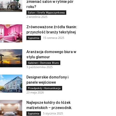
zmieniać salon w rytmie pór
roku?
Salon i Strefa Wypoczynkowa
2 września 2025
Zrównoważone źródła tkanin:
przyszłość branży tekstylnej
15 czerwca 2025
Sypialnia
Aranżacja domowego biura w
stylu glamour
Gabinet i Domowe Biuro
3 października 2025
Designerskie domofony i
panele wejściowe
Przedpokój i Komunikacja
23 maja 2026
Najlepsze kołdry do łóżek
małżeńskich – przewodnik.
5 stycznia 2025
Sypialnia