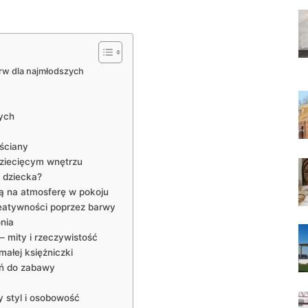
barw dla najmłodszych
zych
 ściany
dziecięcym wnętrzu
h dziecka?
ją na atmosferę​ w pokoju
reatywności ⁤poprzez⁢ barwy
onia
 mity ⁢i rzeczywistość
 małej księżniczki
eń​ do zabawy
ty styl i osobowość