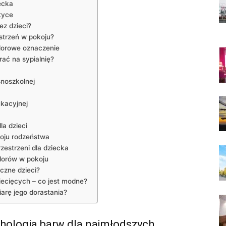
ecka
tyce
ez dzieci?
strzeń⁤ w pokoju?
olorowe ⁤oznaczenie
brać na sypialnię?
noszkolnej
kacyjnej
a‍ dzieci
koju rodzeństwa
estrzeni ‍dla⁣ dziecka
olorów w pokoju
iczne dzieci?
ziecięcych – co jest modne?
iarę jego dorastania?
ychologia barw dla najmłodszych