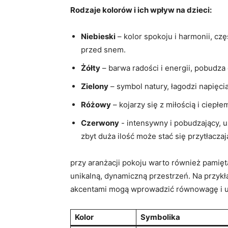
Rodzaje kolorów i ich wpływ na dzieci:
Niebieski
– kolor spokoju i harmonii, czę
przed snem.
Żółty
– barwa radości i ‍energii, pobudza
Zielony
– ‍symbol natury, łagodzi napięcia
Różowy
– kojarzy się ⁢z ⁤miłością i ciep
Czerwony
‌- ​intensywny i pobudzający, u
zbyt duża ilość ​może stać się przytłaczaj
przy⁢ aranżacji pokoju warto również pamię
unikalną, dynamiczną przestrzeń. Na przykła
akcentami mogą‌ wprowadzić równowagę⁤ i‍ u
Kolor
Symbolika