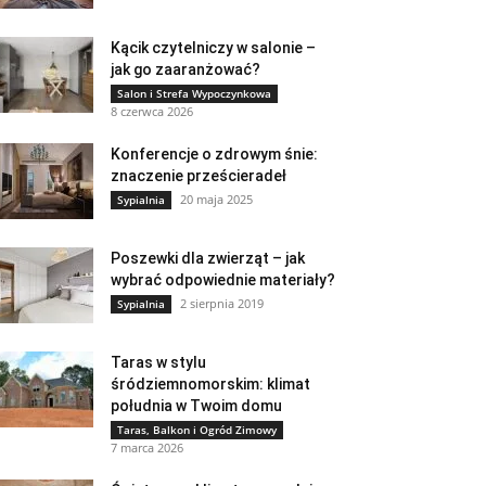
Kącik czytelniczy w salonie –
jak go zaaranżować?
Salon i Strefa Wypoczynkowa
8 czerwca 2026
Konferencje o zdrowym śnie:
znaczenie prześcieradeł
20 maja 2025
Sypialnia
Poszewki dla zwierząt – jak
wybrać odpowiednie materiały?
2 sierpnia 2019
Sypialnia
Taras w stylu
śródziemnomorskim: klimat
południa w Twoim domu
Taras, Balkon i Ogród Zimowy
7 marca 2026