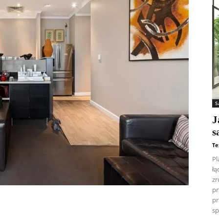
S
J
s
Te
Pl
łą
zr
pr
pr
sp