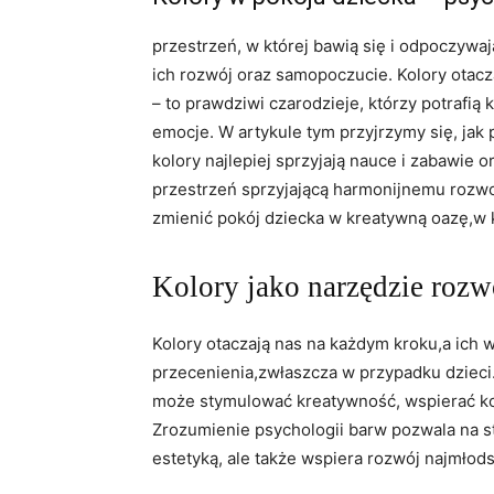
przestrzeń, w której ​bawią się i odpoczyw
ich​ rozwój oraz samopoczucie. Kolory otacz
– to‍ prawdziwi czarodzieje, którzy potrafią
​emocje. W artykule tym przyjrzymy​ się, jak 
kolory najlepiej sprzyjają nauce i zabawie 
⁤przestrzeń sprzyjającą harmonijnemu rozw
‌zmienić pokój dziecka‍ w⁤ kreatywną oazę,w k
Kolory jako narzędzie rozw
Kolory otaczają ⁣nas⁣ na ⁢każdym kroku,a ich
przecenienia,zwłaszcza w przypadku⁢ dzieci
‍może stymulować‍ kreatywność, wspierać⁢ k
Zrozumienie psychologii barw pozwala na st
estetyką, ale także wspiera​ rozwój​ najmłod