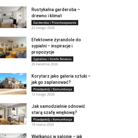
Rustykalna garderoba –
drewno i klimat
Garderoba i Przechowywanie
22 lutego 2026
Efektowne żyrandole do
sypialni – inspiracje i
propozycje
Sypialnia i Strefa Relaksu
26 kwietnia 2026
Korytarz jako galeria sztuki –
jak go zaplanować?
Przedpokój i Komunikacja
12 lutego 2026
Jak samodzielnie odnowić
starą szafę wnękową?
Przedpokój i Komunikacja
18 marca 2026
Wielkanoc w salonie – jak