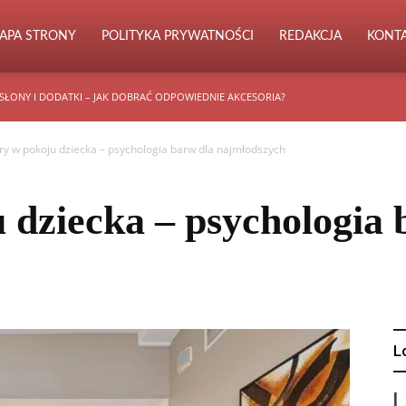
APA STRONY
POLITYKA PRYWATNOŚCI
REDAKCJA
KONT
SŁONY I DODATKI – JAK DOBRAĆ ODPOWIEDNIE AKCESORIA?
ry w pokoju dziecka – psychologia barw dla najmłodszych
 dziecka – psychologia 
L