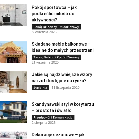
Pokój sportowca – jak
podkreślić miłość do
aktywności?
Pokój Dziecięcy i Młodzieżowy
8 kwietnia 2026
Składane meble balkonowe –
idealne do małych przestrzeni
Taras, Balkon i Ogród Zimowy
21 września 2025
Jakie są najdziwniejsze wzory
narzut dostępne na rynku?
11 listopada 2020
Sypialnia
Skandynawski styl w korytarzu
– prostota i światło
Przedpokój i Komunikacja
2 sierpnia 2025
Dekoracje sezonowe – jak