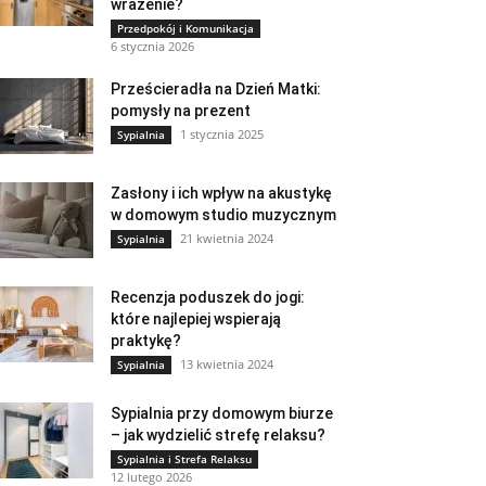
wrażenie?
Przedpokój i Komunikacja
6 stycznia 2026
Prześcieradła na Dzień Matki:
pomysły na prezent
1 stycznia 2025
Sypialnia
Zasłony i ich wpływ na akustykę
w domowym studio muzycznym
21 kwietnia 2024
Sypialnia
Recenzja poduszek do jogi:
które najlepiej wspierają
praktykę?
13 kwietnia 2024
Sypialnia
Sypialnia przy domowym biurze
– jak wydzielić strefę relaksu?
Sypialnia i Strefa Relaksu
12 lutego 2026