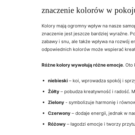
znaczenie kolorów⁤ w⁣ pokoj
Kolory mają ogromny wpływ⁣ na⁣ nasze‍ samopo
znaczenie jest jeszcze bardziej ⁤wyraźne. Pok
zabawy i snu,‍ ale⁤ także wpływa ⁤na rozwój
odpowiednich kolorów może wspierać⁣ kreat
Różne kolory⁤ wywołują różne emocje
. Oto
niebieski
– koi, ‍wprowadza ⁣spokój ‍i sprz
Żółty
– pobudza kreatywność i radość. ​M
Zielony
-⁤ symbolizuje harmonię i równowa
Czerwony
– dodaje energii, jednak w n
Różowy
– łagodzi⁣ emocje i‌ tworzy przytu