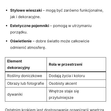
Stylowe wieszaki
– mogą​ być zarówno funkcjonalne,
jak i dekoracyjne.
Estetyczne pojemniki
– pomogą w utrzymaniu
porządku.
Oświetlenie
– ⁣dobre światło może‌ całkowicie
odmienić atmosferę.
Element
Rola w ⁣przestrzeni
dekoracyjny
Rośliny⁢ doniczkowe
Dodają ​życia i koloru
Obrazy ‌lub ⁢fotografie
Osobisty akcent
Wnętrze staje​ się
dywaniki
przytulniejsze
Ostatnim krokiem jest dostosowanie organizacji wnętrza ​