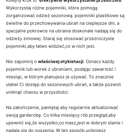
Kolejny krok to ‍
efektywne wykorzystanie przestrzeni
.
Wykorzystaj różne pojemniki, które pomogą
zorganizować‌ odzież sezonową. pojemniki plastikowe​ są
świetne do przechowywania ⁣ubrań na cieplejsze dni, a
specjalne⁢ pokrowce na ubrania doskonale nadają się ⁣do
odzieży zimowej. Staraj ⁤się stosować przezroczyste
pojemniki,aby łatwo widzieć,co w nich jest.
Nie zapomnij o⁤
właściwej etykietacji
. Oznacz⁢ każdy
pojemnik⁤ lub worek z ubraniami,⁢ podając⁢ zawartość i
miesiąc, w którym planujesz je używać. To znacznie
⁤ułatwi Ci dostęp ‍do sezonowych ubrań, a także pozwoli⁢
uniknąć chaosu w ⁢przyszłości.
Na zakończenie, pamiętaj aby regularnie aktualizować
swoją ⁤garderobę. Co kilka miesięcy rób przegląd,aby
upewnić się,że wszystko,co masz,jest w⁤ dobrym stanie i
nadaje się ⁣do noszenia. W⁣ ten sposób unikniesz