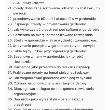
Porady końcowe
Porady ⁤dotyczące sortowania odzieży: co zostawić, co
wyrzucić
przechowywanie biżuterii i akcesoriów​ w garderobie
Inspiracje i trendy w projektowaniu garderoby
Jak ⁤wykorzystać przestrzeń ‍pod sufitem ⁤w garderobie
Garderoba na miarę: personalizowane rozwiązania
Strefy w garderobie – jak je‌ wydzielić i zorganizować
Utrzymanie porządku w ⁤garderobie: rutyna i nawyki
Jakie ​błędy unikać przy organizacji garderoby
Sezonowe zmiany w garderobie: jak to⁤ robić
skutecznie
Garderoba jako przestrzeń do relaksu i ⁣inspiracji
Praktyczne porady na temat pielęgnacji odzieży
Jak zorganizować garderobę dziecięcą w sypialni
Czynniki ergonomiczne w aranżacji garderoby
Dlaczego warto⁢ sięgać po inteligentne rozwiązania
organizacyjne
Garderoba jako wyraz ‌stylu – personalizacja
przestrzeni
Korzyści ​płynące‍ z cyfrowej organizacji garderoby