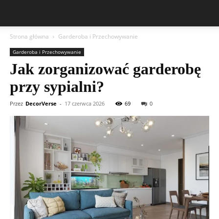
Strona główna
Garderoba i Przechowywanie
Garderoba i Przechowywanie
Jak zorganizować garderobę
przy sypialni?
Przez
DecorVerse
-
17 czerwca 2026
69
0