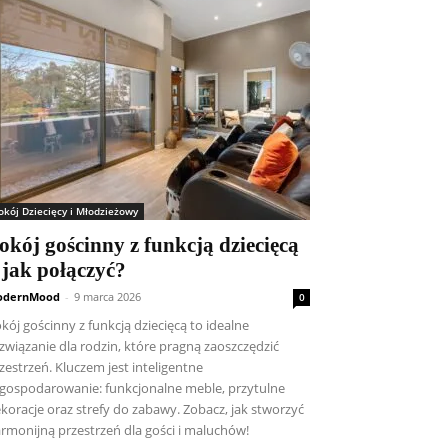
okój Dziecięcy i Młodzieżowy
okój gościnny z funkcją dziecięcą
 jak połączyć?
odernMood
-
9 marca 2026
0
kój gościnny z funkcją dziecięcą to idealne
związanie dla rodzin, które pragną zaoszczędzić
zestrzeń. Kluczem jest inteligentne
gospodarowanie: funkcjonalne meble, przytulne
koracje oraz strefy do zabawy. Zobacz, jak stworzyć
rmonijną przestrzeń dla gości i maluchów!