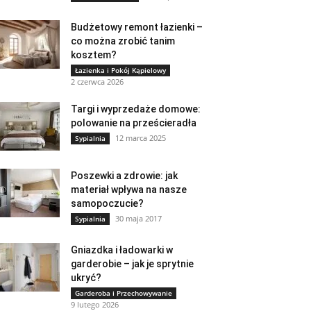
Budżetowy remont łazienki –
co można zrobić tanim
kosztem?
Łazienka i Pokój Kąpielowy
2 czerwca 2026
Targi i wyprzedaże domowe:
polowanie na prześcieradła
12 marca 2025
Sypialnia
Poszewki a zdrowie: jak
materiał wpływa na nasze
samopoczucie?
30 maja 2017
Sypialnia
Gniazdka i ładowarki w
garderobie – jak je sprytnie
ukryć?
Garderoba i Przechowywanie
9 lutego 2026