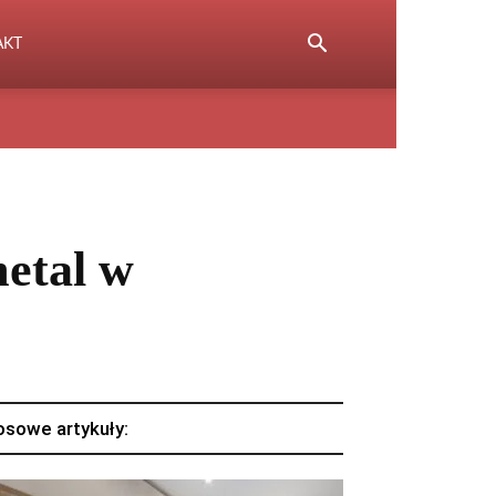
AKT
metal w
osowe artykuły: