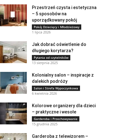
Przestrzeń czysta i estetyczna
– 5 sposobów na
uporządkowany pokój
Pokój Dziecięcy i Młodzieżowy
1 lipca 2026
Jak dobrać oświetlenie do
długiego korytarza?
Pytania od czytelników
13 sierpnia 2025
Kolonialny salon – inspiracje z
dalekich podróży
Salon i Strefa Wypoczynkowa
6 kwietnia 2026
Kolorowe organizery dla dzieci
– praktyczne i wesołe
Garderoba i Przechowywanie
15 grudnia 2025
Garderoba z telewizorem –