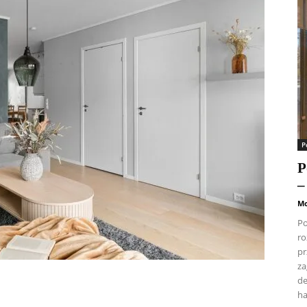
P
P
–
M
Po
ro
pr
za
de
ha