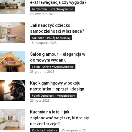
ekstrawagancja czy wygoda?
Garderoba i Przechowywanie
25 kwietnia 2026
Jak nauczyć dziecko
samodzielności w łazience?
Łazienka i Pokój Kąpielowy
18 listopada 2025
Salon glamour – elegancja w
domowym wydaniu
Salon i Strefa Wypoczynkowa
25 grudnia 2025
Kącik gamingowy w pokoju
nastolatka – sprzęt i design
Pokój Dziecięcy i Młodzieżowy
23 lipca 2025
Kuchnia na lata – jak
zaplanować wnętrze, które się
nie zestarzeje?
25 sierpnia 2025
Kuchnia i Jadalnia