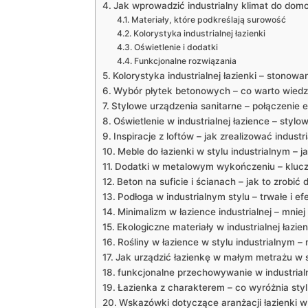
Jak wprowadzić industrialny klimat do domo
Materiały, które podkreślają surowość
Kolorystyka industrialnej łazienki
Oświetlenie i dodatki
Funkcjonalne rozwiązania
Kolorystyka industrialnej łazienki – stonowa
Wybór płytek betonowych – co warto wiedz
Stylowe urządzenia sanitarne – połączenie e
Oświetlenie w industrialnej łazience – stylo
Inspiracje z loftów – jak zrealizować industr
Meble do łazienki w stylu industrialnym – j
Dodatki w metalowym wykończeniu – klucz d
Beton na suficie i ścianach – jak to zrobić 
Podłoga w industrialnym stylu – trwałe i e
Minimalizm w łazience industrialnej – mnie
Ekologiczne materiały w industrialnej łazie
Rośliny w łazience w stylu industrialnym –
Jak urządzić łazienkę w małym metrażu w s
funkcjonalne przechowywanie w industria
Łazienka z charakterem – co wyróżnia styl 
Wskazówki dotyczące aranżacji łazienki w