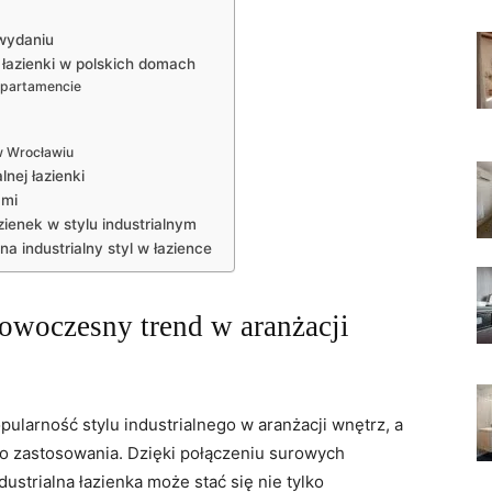
wydaniu
e łazienki w polskich domach
apartamencie
w Wrocławiu
lnej łazienki
ami
ienek w stylu industrialnym
 industrialny styl w łazience
nowoczesny trend w aranżacji
ularność stylu industrialnego w aranżacji wnętrz, a
go zastosowania. Dzięki połączeniu surowych
strialna łazienka może stać się nie tylko