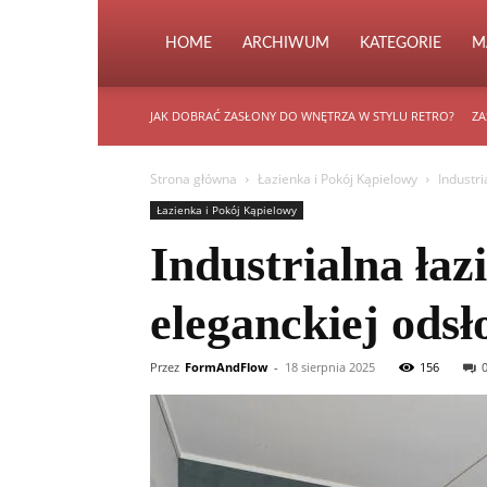
HOME
ARCHIWUM
KATEGORIE
M
JAK DOBRAĆ ZASŁONY DO WNĘTRZA W STYLU RETRO?
ZA
Strona główna
Łazienka i Pokój Kąpielowy
Industri
Łazienka i Pokój Kąpielowy
Industrialna łaz
eleganckiej odsł
Przez
FormAndFlow
-
18 sierpnia 2025
156