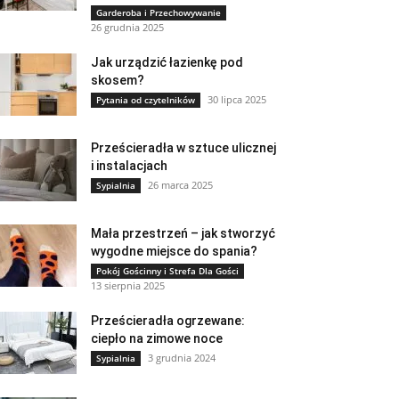
Garderoba i Przechowywanie
26 grudnia 2025
Jak urządzić łazienkę pod
skosem?
30 lipca 2025
Pytania od czytelników
Prześcieradła w sztuce ulicznej
i instalacjach
26 marca 2025
Sypialnia
Mała przestrzeń – jak stworzyć
wygodne miejsce do spania?
Pokój Gościnny i Strefa Dla Gości
13 sierpnia 2025
Prześcieradła ogrzewane:
ciepło na zimowe noce
3 grudnia 2024
Sypialnia