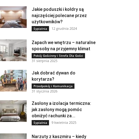
Jakie poduszki i kołdry są
najczęściej polecane przez
użytkowników?
12 grudnia 2024
Sypialnia
Zapach we wnętrzu – naturalne
sposoby na przyjemny klimat
Pokój Gościnny i Strefa Dla Gości
31 sierpnia 2025
Jak dobrać dywan do
korytarza?
Przedpokój i Komunikacja
31 stycznia 2026
Zasłony a izolacja termiczna:
jak zasłony mogą pomóc
obniżyć rachunki za...
9 kwietnia 2025
Sypialnia
Narzuty z kaszmiru – kiedy