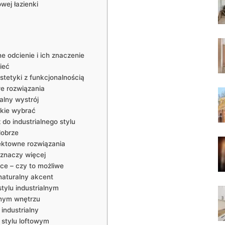
wej łazienki
ne odcienie i ich znaczenie
ieć
stetyki z funkcjonalnością
we rozwiązania
ialny wystrój
akie wybrać
o industrialnego stylu
dobrze
fektowne rozwiązania
j znaczy więcej
nce – czy to możliwe
 naturalny akcent
tylu industrialnym
lnym wnętrzu
industrialny
 stylu loftowym