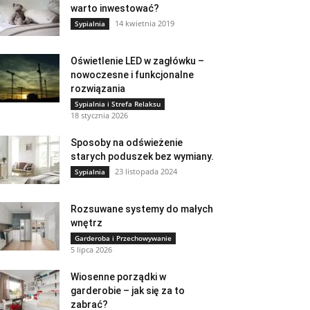
warto inwestować?
14 kwietnia 2019
Sypialnia
Oświetlenie LED w zagłówku –
nowoczesne i funkcjonalne
rozwiązania
Sypialnia i Strefa Relaksu
18 stycznia 2026
Sposoby na odświeżenie
starych poduszek bez wymiany.
23 listopada 2024
Sypialnia
Rozsuwane systemy do małych
wnętrz
Garderoba i Przechowywanie
5 lipca 2026
Wiosenne porządki w
garderobie – jak się za to
zabrać?