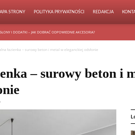
APA STRONY
POLITYKA PRYWATNOŚCI
REDAKCJA
KONT
SŁONY I DODATKI – JAK DOBRAĆ ODPOWIEDNIE AKCESORIA?
alna łazienka – surowy beton i metal w eleganckiej odsłonie
ienka – surowy beton i 
onie
0
L