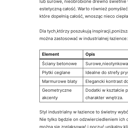
lub surowe, nieobrobione drewno świetnie 
estetyczną całość. Warto również pomyśleć
które dopełnią całość, wnosząc nieco ciepła
Dla tych,którzy poszukują inspiracji,poniżs
można zastosować w industrialnej łazience:
Element
Opis
Ściany betonowe
Surowe,nieotynkowan
Płytki ceglane
Idealne do strefy pr
Marmurowe blaty
Elegancki kontrast 
Geometryczne
Dodatki w kształcie p
akcenty
charakter wnętrza.
Styl industrialny w łazience to świetny wyb
Nie tylko będzie on odzwierciedleniem ich 
można się zrelaksować i poczuć unikalny k