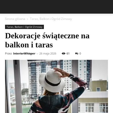
Strona główna
Taras, Balkon i Ogród Zimowy
Taras, Balkon i Ogród Zimowy
Dekoracje świąteczne na
balkon i taras
Przez
InteriorWhisper
-
26 maja 2026
61
0