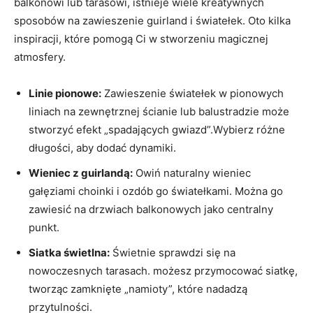
balkonowi lub tarasowi, istnieje wiele kreatywnych
sposobów na zawieszenie guirland i światełek. Oto kilka
inspiracji, które pomogą Ci w stworzeniu magicznej
atmosfery.
Linie pionowe:
Zawieszenie światełek w pionowych
liniach na zewnętrznej ścianie lub balustradzie może
stworzyć efekt „spadających gwiazd”.Wybierz różne
długości, aby dodać dynamiki.
Wieniec z guirlandą:
Owiń naturalny wieniec
gałęziami choinki i ozdób go światełkami. Można go
zawiesić na drzwiach balkonowych jako centralny
punkt.
Siatka świetlna:
Świetnie sprawdzi się na
nowoczesnych tarasach. możesz przymocować siatkę,
tworząc zamknięte „namioty”, które nadadzą
przytulności.