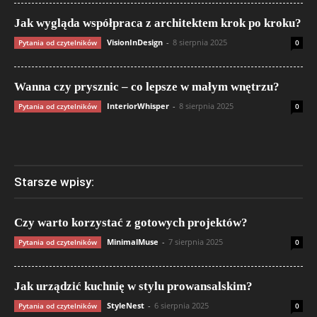
Jak wygląda współpraca z architektem krok po kroku?
VisionInDesign
-
8 sierpnia 2025
Pytania od czytelników
0
Wanna czy prysznic – co lepsze w małym wnętrzu?
InteriorWhisper
-
8 sierpnia 2025
Pytania od czytelników
0
Starsze wpisy:
Czy warto korzystać z gotowych projektów?
MinimalMuse
-
7 sierpnia 2025
Pytania od czytelników
0
Jak urządzić kuchnię w stylu prowansalskim?
StyleNest
-
6 sierpnia 2025
Pytania od czytelników
0