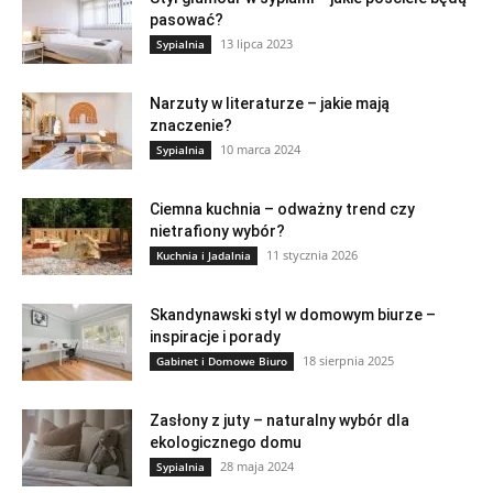
pasować?
13 lipca 2023
Sypialnia
Narzuty w literaturze – jakie mają
znaczenie?
10 marca 2024
Sypialnia
Ciemna kuchnia – odważny trend czy
nietrafiony wybór?
11 stycznia 2026
Kuchnia i Jadalnia
Skandynawski styl w domowym biurze –
inspiracje i porady
18 sierpnia 2025
Gabinet i Domowe Biuro
Zasłony z juty – naturalny wybór dla
ekologicznego domu
28 maja 2024
Sypialnia