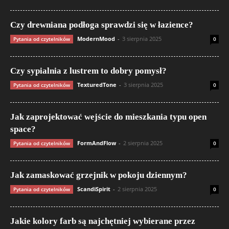
Czy drewniana podłoga sprawdzi się w łazience?
ModernMood
-
3 sierpnia 2025
Pytania od czytelników
0
Czy sypialnia z lustrem to dobry pomysł?
TexturedTone
-
3 sierpnia 2025
Pytania od czytelników
0
Jak zaprojektować wejście do mieszkania typu open
space?
FormAndFlow
-
2 sierpnia 2025
Pytania od czytelników
0
Jak zamaskować grzejnik w pokoju dziennym?
ScandiSpirit
-
2 sierpnia 2025
Pytania od czytelników
0
Jakie kolory farb są najchętniej wybierane przez