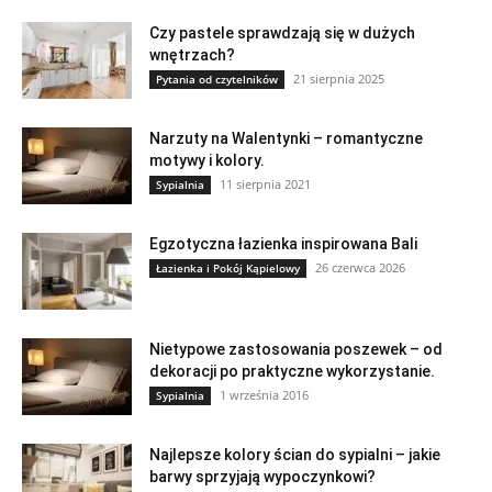
Czy pastele sprawdzają się w dużych
wnętrzach?
21 sierpnia 2025
Pytania od czytelników
Narzuty na Walentynki – romantyczne
motywy i kolory.
11 sierpnia 2021
Sypialnia
Egzotyczna łazienka inspirowana Bali
26 czerwca 2026
Łazienka i Pokój Kąpielowy
Nietypowe zastosowania poszewek – od
dekoracji po praktyczne wykorzystanie.
1 września 2016
Sypialnia
Najlepsze kolory ścian do sypialni – jakie
barwy sprzyjają wypoczynkowi?