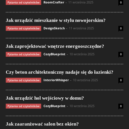
RoomCrafter
-
11 września 2025
Pytania od czytelników
0
Jak urządzić mieszkanie w stylu nowojorskim?
DesignSketch
-
11 września 2025
Pytania od czytelników
0
Jak zaprojektować wnętrze energooszczędne?
CozyBlueprint
-
10 września 2025
Pytania od czytelników
0
Czy beton architektoniczny nadaje się do łazienki?
InteriorWhisper
-
10 września 2025
Pytania od czytelników
0
Jak urządzić hol wejściowy w domu?
CozyBlueprint
-
10 września 2025
Pytania od czytelników
0
Jak zaaranżować salon bez okien?