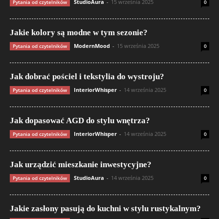
StudioAura
-
15 września 2025
Pytania od czytelników
0
Jakie kolory są modne w tym sezonie?
ModernMood
-
15 września 2025
Pytania od czytelników
0
Jak dobrać pościel i tekstylia do wystroju?
InteriorWhisper
-
14 września 2025
Pytania od czytelników
0
Jak dopasować AGD do stylu wnętrza?
InteriorWhisper
-
14 września 2025
Pytania od czytelników
0
Jak urządzić mieszkanie inwestycyjne?
StudioAura
-
14 września 2025
Pytania od czytelników
0
Jakie zasłony pasują do kuchni w stylu rustykalnym?