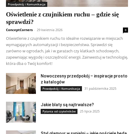
Przedpokój i Komunikacja
Oświetlenie z czujnikiem ruchu – gdzie się
sprawdzi?
ConceptCorners
-
29 kwietnia 2026
0
Oświetlenie z czujnikiem ruchu to idealne rozwiązanie w miejscach
wymagających automatyzacji i bezpieczeństwa. Sprawdzi się
zarówno w ogrodach, jak i w garażach czy klatkach schodowych,
zapewniając wygodę i oszczędność energii. Zainwestuj w technologię,
która dba o Twój komfort!
Nowoczesny przedpokój – inspiracje prosto
z katalogów
31 października 2025
Przedpokój i Komunikacja
Jakie blaty są najtrwalsze?
25 lipca 2025
Pytania od czytelników
Styl glamour w sypialni – jakie pościele będą