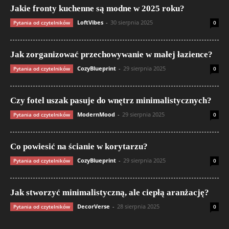
Jakie fronty kuchenne są modne w 2025 roku?
LoftVibes
-
30 sierpnia 2025
Pytania od czytelników
0
Jak zorganizować przechowywanie w małej łazience?
CozyBlueprint
-
29 sierpnia 2025
Pytania od czytelników
0
Czy fotel uszak pasuje do wnętrz minimalistycznych?
ModernMood
-
29 sierpnia 2025
Pytania od czytelników
0
Co powiesić na ścianie w korytarzu?
CozyBlueprint
-
29 sierpnia 2025
Pytania od czytelników
0
Jak stworzyć minimalistyczną, ale ciepłą aranżację?
DecorVerse
-
28 sierpnia 2025
Pytania od czytelników
0