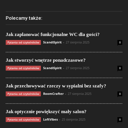
Polecamy także:
Jak zaplanować funkcjonalne WC dla gości?
ScandiSpirit
-
27 sierpnia 2025
Pytania od czytelników
0
Jak stworzyć wnętrze ponadczasowe?
ScandiSpirit
-
27 sierpnia 2025
Pytania od czytelników
0
Jak przechowywać rzeczy w sypialni bez szafy?
RoomCrafter
-
27 sierpnia 2025
Pytania od czytelników
0
Jak optycznie powiększyć mały salon?
LoftVibes
-
25 sierpnia 2025
Pytania od czytelników
0