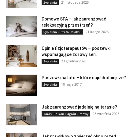
21 listopada 2023
Sypialnia
Domowe SPA – jak zaaranżować
relaksacyjną przestrzeń?
21 lutego 2026
Sypialnia i Strefa Relaksu
Opinie fizjoterapeutów – poszewki
wspomagające zdrowy sen.
23 grudnia 2020
Sypialnia
Poszewki na lato – które najchłodniejsze?
10 maja 2017
Sypialnia
Jak zaaranżować jadalnię na tarasie?
28 września 2025
Taras, Balkon i Ogród Zimowy
Jak prawidłowo zmierzyć okno przed