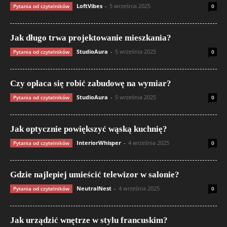
LoftVibes
-
5 września 2025
Pytania od czytelników
0
Jak długo trwa projektowanie mieszkania?
StudioAura
-
5 września 2025
Pytania od czytelników
0
Czy opłaca się robić zabudowę na wymiar?
StudioAura
-
5 września 2025
Pytania od czytelników
0
Jak optycznie powiększyć wąską kuchnię?
InteriorWhisper
-
4 września 2025
Pytania od czytelników
0
Gdzie najlepiej umieścić telewizor w salonie?
NeutralNest
-
4 września 2025
Pytania od czytelników
0
Jak urządzić wnętrze w stylu francuskim?