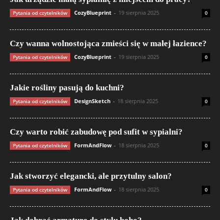
CozyBlueprint
-
19 sierpnia 2025
Pytania od czytelników
0
Czy wanna wolnostojąca zmieści się w małej łazience?
CozyBlueprint
-
19 sierpnia 2025
Pytania od czytelników
0
Jakie rośliny pasują do kuchni?
DesignSketch
-
18 sierpnia 2025
Pytania od czytelników
0
Czy warto robić zabudowę pod sufit w sypialni?
FormAndFlow
-
18 sierpnia 2025
Pytania od czytelników
0
Jak stworzyć elegancki, ale przytulny salon?
FormAndFlow
-
18 sierpnia 2025
Pytania od czytelników
0