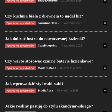
ShapeAndSoul
-
20 czerwca 2026
Pytania od czytelników
0
Czy kuchnia biała z drewnem to nadal hit?
FormAndFlow
-
18 września 2025
Pytania od czytelników
0
Jak dobrać lustro do nowoczesnej łazienki?
CozyBlueprint
-
17 września 2025
Pytania od czytelników
0
Czy warto stosować czarne baterie łazienkowe?
ModernMood
-
16 września 2025
Pytania od czytelników
0
Jak wprowadzić styl wabi-sabi?
StudioAura
-
15 września 2025
Pytania od czytelników
0
Jakie rośliny pasują do stylu skandynawskiego?