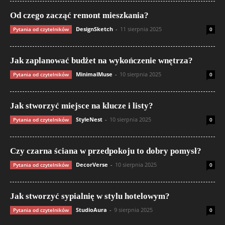
Od czego zacząć remont mieszkania?
DesignSketch
-
11 sierpnia 2025
Pytania od czytelników
0
Jak zaplanować budżet na wykończenie wnętrza?
MinimalMuse
-
10 sierpnia 2025
Pytania od czytelników
0
Jak stworzyć miejsce na klucze i listy?
StyleNest
-
10 sierpnia 2025
Pytania od czytelników
0
Czy czarna ściana w przedpokoju to dobry pomysł?
DecorVerse
-
10 sierpnia 2025
Pytania od czytelników
0
Jak stworzyć sypialnię w stylu hotelowym?
StudioAura
-
9 sierpnia 2025
Pytania od czytelników
0