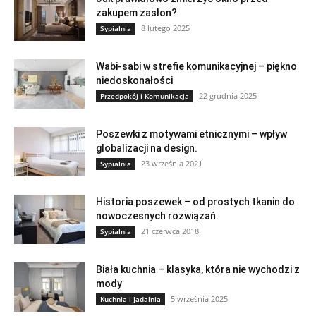
zakupem zasłon?
8 lutego 2025
Sypialnia
Wabi-sabi w strefie komunikacyjnej – piękno
niedoskonałości
22 grudnia 2025
Przedpokój i Komunikacja
Poszewki z motywami etnicznymi – wpływ
globalizacji na design.
23 września 2021
Sypialnia
Historia poszewek – od prostych tkanin do
nowoczesnych rozwiązań.
21 czerwca 2018
Sypialnia
Biała kuchnia – klasyka, która nie wychodzi z
mody
5 września 2025
Kuchnia i Jadalnia