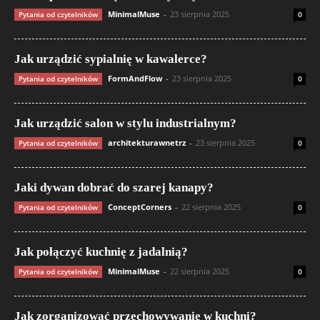
MinimalMuse
-
23 sierpnia 2025
Pytania od czytelników
0
Jak urządzić sypialnię w kawalerce?
FormAndFlow
-
23 sierpnia 2025
Pytania od czytelników
0
Jak urządzić salon w stylu industrialnym?
architekturawnetrz
-
23 sierpnia 2025
Pytania od czytelników
0
Jaki dywan dobrać do szarej kanapy?
ConceptCorners
-
22 sierpnia 2025
Pytania od czytelników
0
Jak połączyć kuchnię z jadalnią?
MinimalMuse
-
22 sierpnia 2025
Pytania od czytelników
0
Jak zorganizować przechowywanie w kuchni?