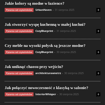
Jakie kolory są modne w łazience?
UrbanHaven
-
31 sierpnia 2025
Pytania od czytelników
0
Jak stworzyć wyspę kuchenną w małej kuchni?
CozyBlueprint
-
31 sierpnia 2025
Pytania od czytelników
0
Czy meble na wysoki połysk są jeszcze modne?
CozyBlueprint
-
30 sierpnia 2025
Pytania od czytelników
0
Jak uniknąć chaosu przy wejściu?
architekturawnetrz
-
30 sierpnia 2025
Pytania od czytelników
0
Jak połączyć nowoczesność z klasyką w salonie?
InteriorWhisper
-
30 sierpnia 2025
Pytania od czytelników
0