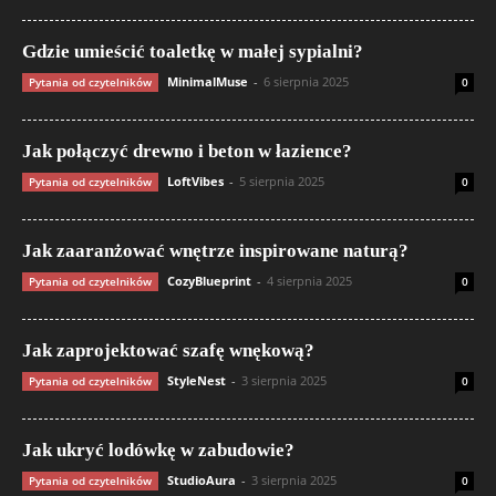
Gdzie umieścić toaletkę w małej sypialni?
MinimalMuse
-
6 sierpnia 2025
Pytania od czytelników
0
Jak połączyć drewno i beton w łazience?
LoftVibes
-
5 sierpnia 2025
Pytania od czytelników
0
Jak zaaranżować wnętrze inspirowane naturą?
CozyBlueprint
-
4 sierpnia 2025
Pytania od czytelników
0
Jak zaprojektować szafę wnękową?
StyleNest
-
3 sierpnia 2025
Pytania od czytelników
0
Jak ukryć lodówkę w zabudowie?
StudioAura
-
3 sierpnia 2025
Pytania od czytelników
0