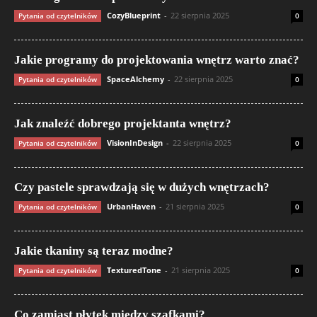
CozyBlueprint
-
22 sierpnia 2025
Pytania od czytelników
0
Jakie programy do projektowania wnętrz warto znać?
SpaceAlchemy
-
22 sierpnia 2025
Pytania od czytelników
0
Jak znaleźć dobrego projektanta wnętrz?
VisionInDesign
-
22 sierpnia 2025
Pytania od czytelników
0
Czy pastele sprawdzają się w dużych wnętrzach?
UrbanHaven
-
21 sierpnia 2025
Pytania od czytelników
0
Jakie tkaniny są teraz modne?
TexturedTone
-
21 sierpnia 2025
Pytania od czytelników
0
Co zamiast płytek między szafkami?