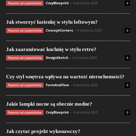
CozyBlueprint
-
8 września 2025
Pytania od czytelników
0
Jak stworzyć łazienkę w stylu loftowym?
ConceptCorners
-
8 września 2025
Pytania od czytelników
0
Jak zaaranżować kuchnię w stylu retro?
DesignSketch
-
6 września 2025
Pytania od czytelników
0
Czy styl wnętrza wpływa na wartość nieruchomości?
FormAndFlow
-
6 września 2025
Pytania od czytelników
0
Jakie lampki nocne są obecnie modne?
CozyBlueprint
-
6 września 2025
Pytania od czytelników
0
Jak czytać projekt wykonawczy?