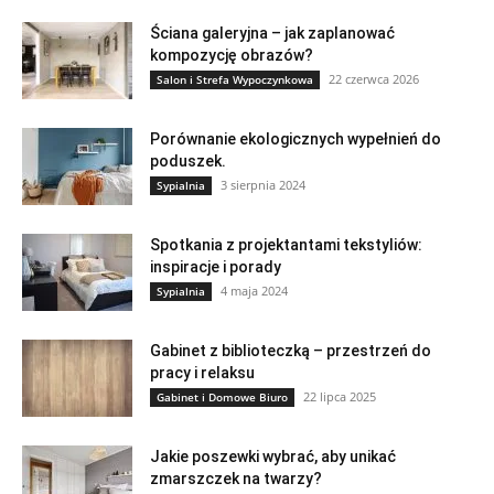
Ściana galeryjna – jak zaplanować
kompozycję obrazów?
22 czerwca 2026
Salon i Strefa Wypoczynkowa
Porównanie ekologicznych wypełnień do
poduszek.
3 sierpnia 2024
Sypialnia
Spotkania z projektantami tekstyliów:
inspiracje i porady
4 maja 2024
Sypialnia
Gabinet z biblioteczką – przestrzeń do
pracy i relaksu
22 lipca 2025
Gabinet i Domowe Biuro
Jakie poszewki wybrać, aby unikać
zmarszczek na twarzy?