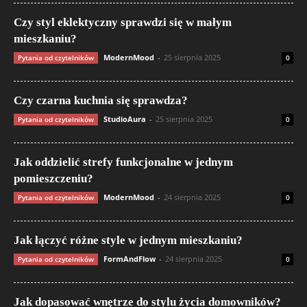
Czy styl eklektyczny sprawdzi się w małym
mieszkaniu?
ModernMood
-
25 sierpnia 2025
Pytania od czytelników
0
Czy czarna kuchnia się sprawdza?
StudioAura
-
25 sierpnia 2025
Pytania od czytelników
0
Jak oddzielić strefy funkcjonalne w jednym
pomieszczeniu?
ModernMood
-
24 sierpnia 2025
Pytania od czytelników
0
Jak łączyć różne style w jednym mieszkaniu?
FormAndFlow
-
24 sierpnia 2025
Pytania od czytelników
0
Jak dopasować wnętrze do stylu życia domowników?