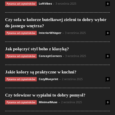
LoftVibes
-
3 września 2025
Pytania od czytelników
0
Czy sofa w kolorze butelkowej zieleni to dobry wybór
do jasnego wnętrza?
InteriorWhisper
-
3 września 2025
Pytania od czytelników
0
Jak połączyć styl boho z klasyką?
ConceptCorners
-
3 września 2025
Pytania od czytelników
0
Jakie kolory są praktyczne w kuchni?
CozyBlueprint
-
2 września 2025
Pytania od czytelników
0
Czy telewizor w sypialni to dobry pomysł?
MinimalMuse
-
2 września 2025
Pytania od czytelników
0