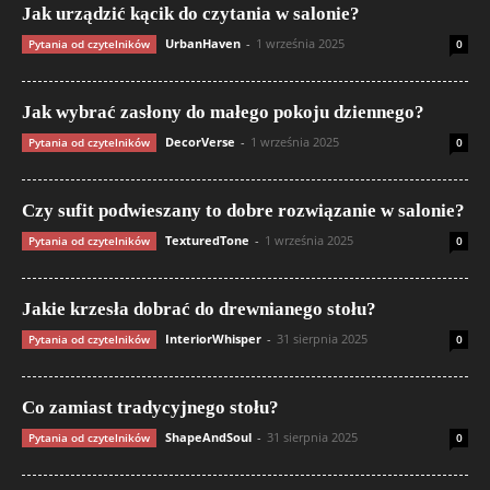
Jak urządzić kącik do czytania w salonie?
UrbanHaven
-
1 września 2025
Pytania od czytelników
0
Jak wybrać zasłony do małego pokoju dziennego?
DecorVerse
-
1 września 2025
Pytania od czytelników
0
Czy sufit podwieszany to dobre rozwiązanie w salonie?
TexturedTone
-
1 września 2025
Pytania od czytelników
0
Jakie krzesła dobrać do drewnianego stołu?
InteriorWhisper
-
31 sierpnia 2025
Pytania od czytelników
0
Co zamiast tradycyjnego stołu?
ShapeAndSoul
-
31 sierpnia 2025
Pytania od czytelników
0