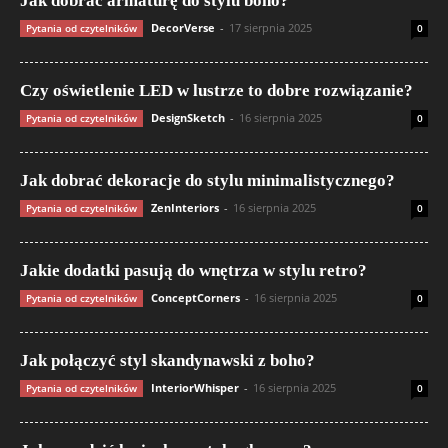
Jak dobrać armaturę do stylu boho?
DecorVerse
-
17 sierpnia 2025
Pytania od czytelników
0
Czy oświetlenie LED w lustrze to dobre rozwiązanie?
DesignSketch
-
16 sierpnia 2025
Pytania od czytelników
0
Jak dobrać dekoracje do stylu minimalistycznego?
ZenInteriors
-
16 sierpnia 2025
Pytania od czytelników
0
Jakie dodatki pasują do wnętrza w stylu retro?
ConceptCorners
-
16 sierpnia 2025
Pytania od czytelników
0
Jak połączyć styl skandynawski z boho?
InteriorWhisper
-
16 sierpnia 2025
Pytania od czytelników
0