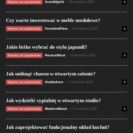
ScandiSpirit
-
14 września 2025
Pytania od czytelników
0
Czy warto inwestować w meble modułowe?
FormAndFlow
-
14 września 2025
Pytania od czytelników
0
Jakie łóżko wybrać do stylu japandi?
NeutralNest
-
13 września 2025
Pytania od czytelników
0
Jak uniknąć chaosu w otwartym salonie?
StudioAura
-
13 września 2025
Pytania od czytelników
0
Jak wydzielić sypialnię w otwartym studio?
ModernMood
-
11 września 2025
Pytania od czytelników
0
Jak zaprojektować funkcjonalny układ kuchni?