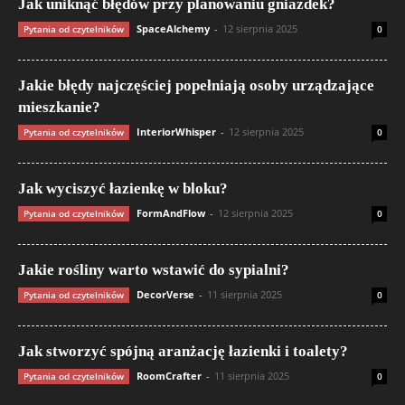
Jak uniknąć błędów przy planowaniu gniazdek?
SpaceAlchemy
-
12 sierpnia 2025
Pytania od czytelników
0
Jakie błędy najczęściej popełniają osoby urządzające
mieszkanie?
InteriorWhisper
-
12 sierpnia 2025
Pytania od czytelników
0
Jak wyciszyć łazienkę w bloku?
FormAndFlow
-
12 sierpnia 2025
Pytania od czytelników
0
Jakie rośliny warto wstawić do sypialni?
DecorVerse
-
11 sierpnia 2025
Pytania od czytelników
0
Jak stworzyć spójną aranżację łazienki i toalety?
RoomCrafter
-
11 sierpnia 2025
Pytania od czytelników
0