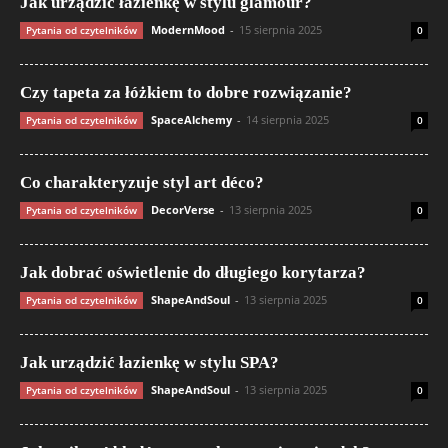
Jak urządzić łazienkę w stylu glamour?
ModernMood
-
15 sierpnia 2025
Pytania od czytelników
0
Czy tapeta za łóżkiem to dobre rozwiązanie?
SpaceAlchemy
-
14 sierpnia 2025
Pytania od czytelników
0
Co charakteryzuje styl art déco?
DecorVerse
-
13 sierpnia 2025
Pytania od czytelników
0
Jak dobrać oświetlenie do długiego korytarza?
ShapeAndSoul
-
13 sierpnia 2025
Pytania od czytelników
0
Jak urządzić łazienkę w stylu SPA?
ShapeAndSoul
-
13 sierpnia 2025
Pytania od czytelników
0