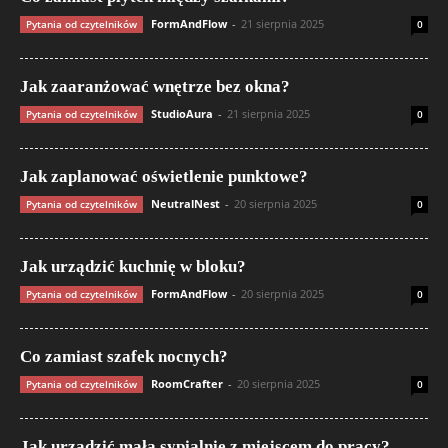
FormAndFlow
-
21 sierpnia 2025
Pytania od czytelników
0
Jak zaaranżować wnętrze bez okna?
StudioAura
-
21 sierpnia 2025
Pytania od czytelników
0
Jak zaplanować oświetlenie punktowe?
NeutralNest
-
20 sierpnia 2025
Pytania od czytelników
0
Jak urządzić kuchnię w bloku?
FormAndFlow
-
20 sierpnia 2025
Pytania od czytelników
0
Co zamiast szafek nocnych?
RoomCrafter
-
20 sierpnia 2025
Pytania od czytelników
0
Jak urządzić małą sypialnię z miejscem do pracy?