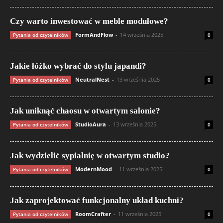
Czy warto inwestować w meble modułowe?
FormAndFlow
-
14 września 2025
Pytania od czytelników
0
Jakie łóżko wybrać do stylu japandi?
NeutralNest
-
13 września 2025
Pytania od czytelników
0
Jak uniknąć chaosu w otwartym salonie?
StudioAura
-
13 września 2025
Pytania od czytelników
0
Jak wydzielić sypialnię w otwartym studio?
ModernMood
-
11 września 2025
Pytania od czytelników
0
Jak zaprojektować funkcjonalny układ kuchni?
RoomCrafter
-
11 września 2025
Pytania od czytelników
0