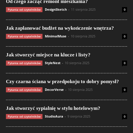
Od czego zacząć remont mieszkania?
DesignSketch
-
11 sierpnia 2025
Pytania od czytelników
0
Jak zaplanować budżet na wykończenie wnętrza?
MinimalMuse
-
10 sierpnia 2025
Pytania od czytelników
0
Jak stworzyć miejsce na klucze i listy?
StyleNest
-
10 sierpnia 2025
Pytania od czytelników
0
Czy czarna ściana w przedpokoju to dobry pomysł?
DecorVerse
-
10 sierpnia 2025
Pytania od czytelników
0
Jak stworzyć sypialnię w stylu hotelowym?
StudioAura
-
9 sierpnia 2025
Pytania od czytelników
0