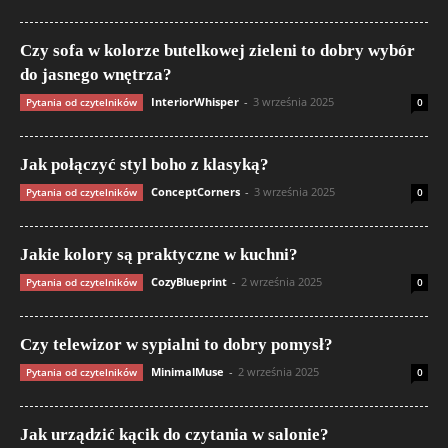
Czy sofa w kolorze butelkowej zieleni to dobry wybór
do jasnego wnętrza?
InteriorWhisper
-
3 września 2025
Pytania od czytelników
0
Jak połączyć styl boho z klasyką?
ConceptCorners
-
3 września 2025
Pytania od czytelników
0
Jakie kolory są praktyczne w kuchni?
CozyBlueprint
-
2 września 2025
Pytania od czytelników
0
Czy telewizor w sypialni to dobry pomysł?
MinimalMuse
-
2 września 2025
Pytania od czytelników
0
Jak urządzić kącik do czytania w salonie?