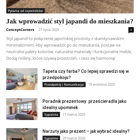
Pytania od czytelników
Jak wprowadzić styl japandi do mieszkania?
ConceptCorners
-
27 lipca 2025
0
Styl japandi to połączenie japońskiej prostoty z skandynawskim
minimalizmem. Aby wprowadzić go do mieszkania, postaw na
neutralne palety kolorów, naturalne materiały i funkcjonalne meble.
Dodaj rośliny, które ożywią przestrzeń, i ciesz się harmonią!
Tapeta czy farba? Co lepiej sprawdzi się w
przedpokoju?
19 września 2025
Przedpokój i Komunikacja
Poradnik prezentowy: prześcieradła jako
idealny upominek
17 marca 2025
Sypialnia
Narzuty jako prezent – jak wybrać idealny?
29 marca 2020
Sypialnia