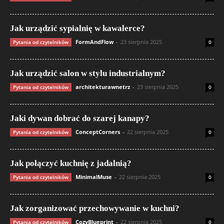
Jak urządzić sypialnię w kawalerce?
FormAndFlow
-
23 sierpnia 2025
Pytania od czytelników
0
Jak urządzić salon w stylu industrialnym?
architekturawnetrz
-
23 sierpnia 2025
Pytania od czytelników
0
Jaki dywan dobrać do szarej kanapy?
ConceptCorners
-
22 sierpnia 2025
Pytania od czytelników
0
Jak połączyć kuchnię z jadalnią?
MinimalMuse
-
22 sierpnia 2025
Pytania od czytelników
0
Jak zorganizować przechowywanie w kuchni?
CozyBlueprint
-
22 sierpnia 2025
Pytania od czytelników
0