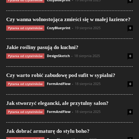
Czy wanna wolnostojąca zmieści się w małej łazience?
CozyBlueprint
-
19 sierpnia 2025
Pytania od czytelników
0
Jakie rośliny pasują do kuchni?
DesignSketch
-
18 sierpnia 2025
Pytania od czytelników
0
Czy warto robić zabudowę pod sufit w sypialni?
FormAndFlow
-
18 sierpnia 2025
Pytania od czytelników
0
Jak stworzyć elegancki, ale przytulny salon?
FormAndFlow
-
18 sierpnia 2025
Pytania od czytelników
0
Jak dobrać armaturę do stylu boho?