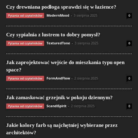
Czy drewniana podłoga sprawdzi się w łazience?
ModernMood
-
3 sierpnia 2025
Pytania od czytelników
0
Czy sypialnia z lustrem to dobry pomysł?
TexturedTone
-
3 sierpnia 2025
Pytania od czytelników
0
Jak zaprojektować wejście do mieszkania typu open
space?
FormAndFlow
-
2 sierpnia 2025
Pytania od czytelników
0
Jak zamaskować grzejnik w pokoju dziennym?
ScandiSpirit
-
2 sierpnia 2025
Pytania od czytelników
0
Jakie kolory farb są najchętniej wybierane przez
architektów?