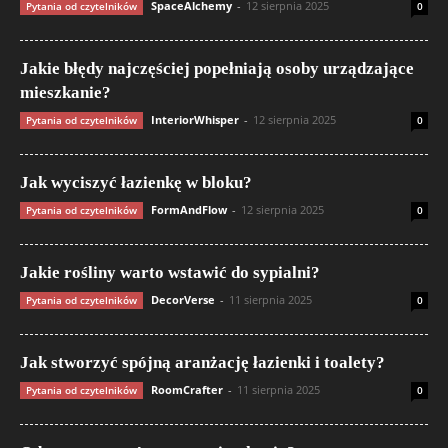
SpaceAlchemy
-
12 sierpnia 2025
Pytania od czytelników
0
Jakie błędy najczęściej popełniają osoby urządzające
mieszkanie?
InteriorWhisper
-
12 sierpnia 2025
Pytania od czytelników
0
Jak wyciszyć łazienkę w bloku?
FormAndFlow
-
12 sierpnia 2025
Pytania od czytelników
0
Jakie rośliny warto wstawić do sypialni?
DecorVerse
-
11 sierpnia 2025
Pytania od czytelników
0
Jak stworzyć spójną aranżację łazienki i toalety?
RoomCrafter
-
11 sierpnia 2025
Pytania od czytelników
0