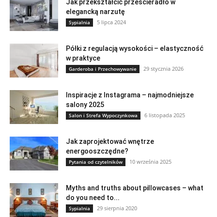
Jak przekształcić prześcieradło w
elegancką narzutę
5 lipca 2024
Sypialnia
Półki z regulacją wysokości – elastyczność
w praktyce
29 stycznia 2026
Garderoba i Przechowywanie
Inspiracje z Instagrama – najmodniejsze
salony 2025
6 listopada 2025
Salon i Strefa Wypoczynkowa
Jak zaprojektować wnętrze
energooszczędne?
10 września 2025
Pytania od czytelników
Myths and truths about pillowcases – what
do you need to...
29 sierpnia 2020
Sypialnia