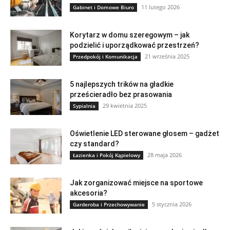
11 lutego 2026
Gabinet i Domowe Biuro
Korytarz w domu szeregowym – jak
podzielić i uporządkować przestrzeń?
21 września 2025
Przedpokój i Komunikacja
5 najlepszych trików na gładkie
prześcieradło bez prasowania
29 kwietnia 2025
Sypialnia
Oświetlenie LED sterowane głosem – gadżet
czy standard?
28 maja 2026
Łazienka i Pokój Kąpielowy
Jak zorganizować miejsce na sportowe
akcesoria?
5 stycznia 2026
Garderoba i Przechowywanie