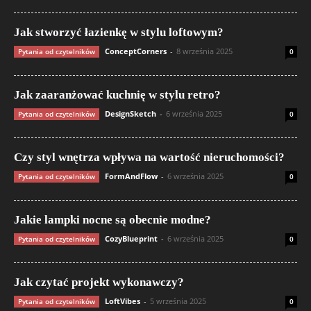
Jak stworzyć łazienkę w stylu loftowym?
ConceptCorners
-
8 września 2025
Pytania od czytelników
0
Jak zaaranżować kuchnię w stylu retro?
DesignSketch
-
6 września 2025
Pytania od czytelników
0
Czy styl wnętrza wpływa na wartość nieruchomości?
FormAndFlow
-
6 września 2025
Pytania od czytelników
0
Jakie lampki nocne są obecnie modne?
CozyBlueprint
-
6 września 2025
Pytania od czytelników
0
Jak czytać projekt wykonawczy?
LoftVibes
-
5 września 2025
Pytania od czytelników
0