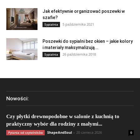
Jak efektywnie organizować poszewki w
szafie?
5 października 2021
Sypialnia
Poszewki do sypialni bez okien – jakie kolory
i materiały maksymalizują...
26 października 2018
Sypialnia
Nowości:
Czy płytki drewnopodobne w salonie z kuchnią to
praktyczny wybór dla rodziny z małymi...
ShapeAndSoul
-
20 czerwca 2026
Pytania od czytelników
0