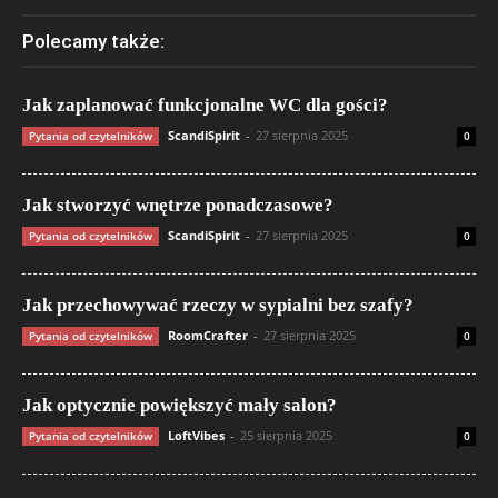
Polecamy także:
Jak zaplanować funkcjonalne WC dla gości?
ScandiSpirit
-
27 sierpnia 2025
Pytania od czytelników
0
Jak stworzyć wnętrze ponadczasowe?
ScandiSpirit
-
27 sierpnia 2025
Pytania od czytelników
0
Jak przechowywać rzeczy w sypialni bez szafy?
RoomCrafter
-
27 sierpnia 2025
Pytania od czytelników
0
Jak optycznie powiększyć mały salon?
LoftVibes
-
25 sierpnia 2025
Pytania od czytelników
0