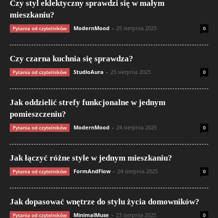
Czy styl eklektyczny sprawdzi się w małym
mieszkaniu?
ModernMood
-
25 sierpnia 2025
Pytania od czytelników
0
Czy czarna kuchnia się sprawdza?
StudioAura
-
25 sierpnia 2025
Pytania od czytelników
0
Jak oddzielić strefy funkcjonalne w jednym
pomieszczeniu?
ModernMood
-
24 sierpnia 2025
Pytania od czytelników
0
Jak łączyć różne style w jednym mieszkaniu?
FormAndFlow
-
24 sierpnia 2025
Pytania od czytelników
0
Jak dopasować wnętrze do stylu życia domowników?
MinimalMuse
-
23 sierpnia 2025
Pytania od czytelników
0