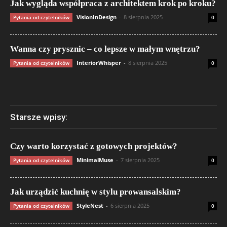
Jak wygląda współpraca z architektem krok po kroku?
VisionInDesign
-
8 sierpnia 2025
Pytania od czytelników
0
Wanna czy prysznic – co lepsze w małym wnętrzu?
InteriorWhisper
-
8 sierpnia 2025
Pytania od czytelników
0
Starsze wpisy:
Czy warto korzystać z gotowych projektów?
MinimalMuse
-
7 sierpnia 2025
Pytania od czytelników
0
Jak urządzić kuchnię w stylu prowansalskim?
StyleNest
-
6 sierpnia 2025
Pytania od czytelników
0