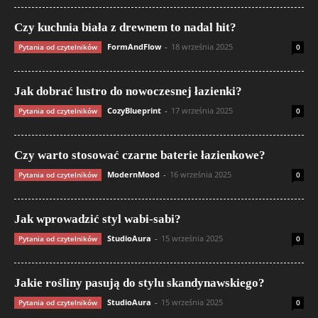
Czy kuchnia biała z drewnem to nadal hit?
FormAndFlow
-
18 września 2025
Pytania od czytelników
0
Jak dobrać lustro do nowoczesnej łazienki?
CozyBlueprint
-
17 września 2025
Pytania od czytelników
0
Czy warto stosować czarne baterie łazienkowe?
ModernMood
-
16 września 2025
Pytania od czytelników
0
Jak wprowadzić styl wabi-sabi?
StudioAura
-
15 września 2025
Pytania od czytelników
0
Jakie rośliny pasują do stylu skandynawskiego?
StudioAura
-
15 września 2025
Pytania od czytelników
0