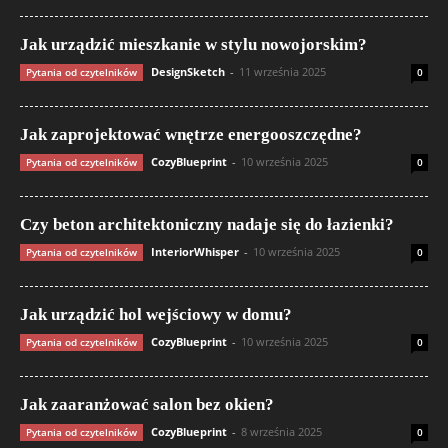
Jak urządzić mieszkanie w stylu nowojorskim?
DesignSketch
-
11 września 2025
Pytania od czytelników
0
Jak zaprojektować wnętrze energooszczędne?
CozyBlueprint
-
10 września 2025
Pytania od czytelników
0
Czy beton architektoniczny nadaje się do łazienki?
InteriorWhisper
-
10 września 2025
Pytania od czytelników
0
Jak urządzić hol wejściowy w domu?
CozyBlueprint
-
10 września 2025
Pytania od czytelników
0
Jak zaaranżować salon bez okien?
CozyBlueprint
-
8 września 2025
Pytania od czytelników
0