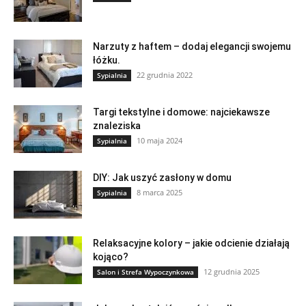
Narzuty z haftem – dodaj elegancji swojemu
łóżku.
22 grudnia 2022
Sypialnia
Targi tekstylne i domowe: najciekawsze
znaleziska
10 maja 2024
Sypialnia
DIY: Jak uszyć zasłony w domu
8 marca 2025
Sypialnia
Relaksacyjne kolory – jakie odcienie działają
kojąco?
12 grudnia 2025
Salon i Strefa Wypoczynkowa