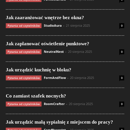
Jak zaaranżować wnętrze bez okna?
StudioAura
-
21 sierpnia 2025
Pytania od czytelników
0
Jak zaplanować oświetlenie punktowe?
NeutralNest
-
20 sierpnia 2025
Pytania od czytelników
0
Jak urządzić kuchnię w bloku?
FormAndFlow
-
20 sierpnia 2025
Pytania od czytelników
0
Co zamiast szafek nocnych?
RoomCrafter
-
20 sierpnia 2025
Pytania od czytelników
0
Jak urządzić małą sypialnię z miejscem do pracy?
CozyBlueprint
-
19 sierpnia 2025
Pytania od czytelników
0