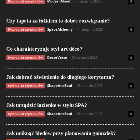
ModernMood
-
15 sierpnia 2025
Pytania od czytelników
0
Czy tapeta za łóżkiem to dobre rozwiązanie?
SpaceAlchemy
-
14 sierpnia 2025
Pytania od czytelników
0
Co charakteryzuje styl art déco?
DecorVerse
-
13 sierpnia 2025
Pytania od czytelników
0
Jak dobrać oświetlenie do długiego korytarza?
ShapeAndSoul
-
13 sierpnia 2025
Pytania od czytelników
0
Jak urządzić łazienkę w stylu SPA?
ShapeAndSoul
-
13 sierpnia 2025
Pytania od czytelników
0
Jak uniknąć błędów przy planowaniu gniazdek?