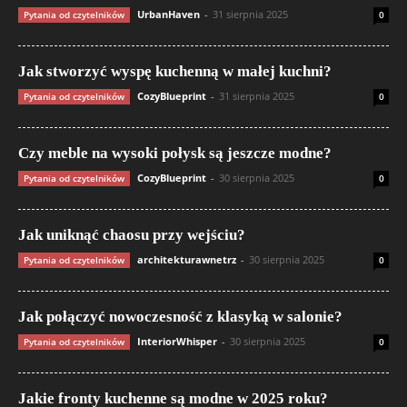
UrbanHaven
-
31 sierpnia 2025
Pytania od czytelników
0
Jak stworzyć wyspę kuchenną w małej kuchni?
CozyBlueprint
-
31 sierpnia 2025
Pytania od czytelników
0
Czy meble na wysoki połysk są jeszcze modne?
CozyBlueprint
-
30 sierpnia 2025
Pytania od czytelników
0
Jak uniknąć chaosu przy wejściu?
architekturawnetrz
-
30 sierpnia 2025
Pytania od czytelników
0
Jak połączyć nowoczesność z klasyką w salonie?
InteriorWhisper
-
30 sierpnia 2025
Pytania od czytelników
0
Jakie fronty kuchenne są modne w 2025 roku?