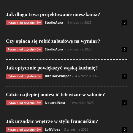
Jak długo trwa projektowanie mieszkania?
StudioAura
-
5 września 2025
Pytania od czytelników
0
Czy opłaca się robić zabudowę na wymiar?
StudioAura
-
5 września 2025
Pytania od czytelników
0
Jak optycznie powiększyć wąską kuchnię?
InteriorWhisper
-
4 września 2025
Pytania od czytelników
0
Gdzie najlepiej umieścić telewizor w salonie?
NeutralNest
-
4 września 2025
Pytania od czytelników
0
Jak urządzić wnętrze w stylu francuskim?
LoftVibes
-
3 września 2025
Pytania od czytelników
0