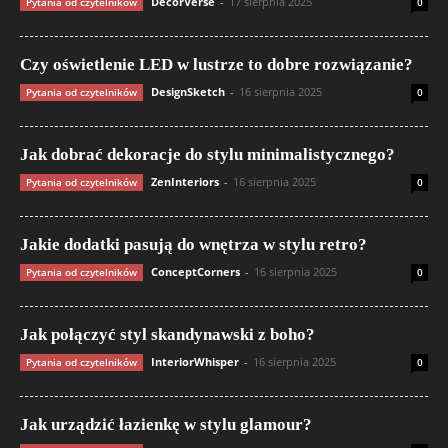
DecorVerse
-
17 sierpnia 2025
Pytania od czytelników
0
Czy oświetlenie LED w lustrze to dobre rozwiązanie?
DesignSketch
-
16 sierpnia 2025
Pytania od czytelników
0
Jak dobrać dekoracje do stylu minimalistycznego?
ZenInteriors
-
16 sierpnia 2025
Pytania od czytelników
0
Jakie dodatki pasują do wnętrza w stylu retro?
ConceptCorners
-
16 sierpnia 2025
Pytania od czytelników
0
Jak połączyć styl skandynawski z boho?
InteriorWhisper
-
16 sierpnia 2025
Pytania od czytelników
0
Jak urządzić łazienkę w stylu glamour?