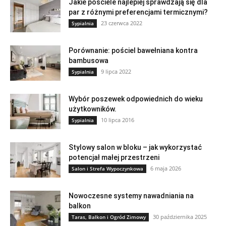
Jakie pościele najlepiej sprawdzają się dla
par z różnymi preferencjami termicznymi?
23 czerwca 2022
Sypialnia
Porównanie: pościel bawełniana kontra
bambusowa
9 lipca 2022
Sypialnia
Wybór poszewek odpowiednich do wieku
użytkowników.
10 lipca 2016
Sypialnia
Stylowy salon w bloku – jak wykorzystać
potencjał małej przestrzeni
6 maja 2026
Salon i Strefa Wypoczynkowa
Nowoczesne systemy nawadniania na
balkon
30 października 2025
Taras, Balkon i Ogród Zimowy