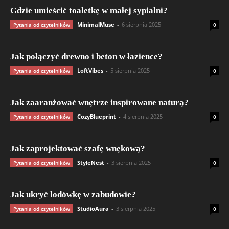
Gdzie umieścić toaletkę w małej sypialni?
MinimalMuse
-
6 sierpnia 2025
Pytania od czytelników
0
Jak połączyć drewno i beton w łazience?
LoftVibes
-
5 sierpnia 2025
Pytania od czytelników
0
Jak zaaranżować wnętrze inspirowane naturą?
CozyBlueprint
-
4 sierpnia 2025
Pytania od czytelników
0
Jak zaprojektować szafę wnękową?
StyleNest
-
3 sierpnia 2025
Pytania od czytelników
0
Jak ukryć lodówkę w zabudowie?
StudioAura
-
3 sierpnia 2025
Pytania od czytelników
0