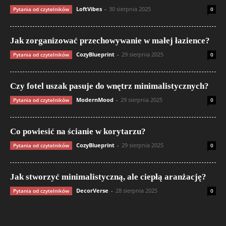
LoftVibes
-
30 sierpnia 2025
Pytania od czytelników
0
Jak zorganizować przechowywanie w małej łazience?
CozyBlueprint
-
29 sierpnia 2025
Pytania od czytelników
0
Czy fotel uszak pasuje do wnętrz minimalistycznych?
ModernMood
-
29 sierpnia 2025
Pytania od czytelników
0
Co powiesić na ścianie w korytarzu?
CozyBlueprint
-
29 sierpnia 2025
Pytania od czytelników
0
Jak stworzyć minimalistyczną, ale ciepłą aranżację?
DecorVerse
-
28 sierpnia 2025
Pytania od czytelników
0