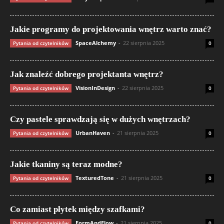
Jakie programy do projektowania wnętrz warto znać?
SpaceAlchemy
-
22 sierpnia 2025
Pytania od czytelników
0
Jak znaleźć dobrego projektanta wnętrz?
VisionInDesign
-
22 sierpnia 2025
Pytania od czytelników
0
Czy pastele sprawdzają się w dużych wnętrzach?
UrbanHaven
-
21 sierpnia 2025
Pytania od czytelników
0
Jakie tkaniny są teraz modne?
TexturedTone
-
21 sierpnia 2025
Pytania od czytelników
0
Co zamiast płytek między szafkami?
FormAndFlow
-
21 sierpnia 2025
Pytania od czytelników
0