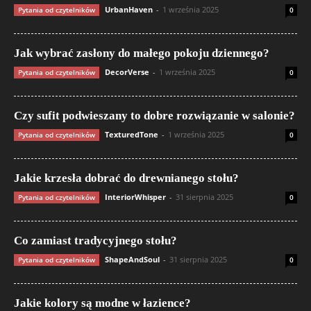
UrbanHaven
-
1 września 2025
Pytania od czytelników
0
Jak wybrać zasłony do małego pokoju dziennego?
DecorVerse
-
1 września 2025
Pytania od czytelników
0
Czy sufit podwieszany to dobre rozwiązanie w salonie?
TexturedTone
-
1 września 2025
Pytania od czytelników
0
Jakie krzesła dobrać do drewnianego stołu?
InteriorWhisper
-
31 sierpnia 2025
Pytania od czytelników
0
Co zamiast tradycyjnego stołu?
ShapeAndSoul
-
31 sierpnia 2025
Pytania od czytelników
0
Jakie kolory są modne w łazience?