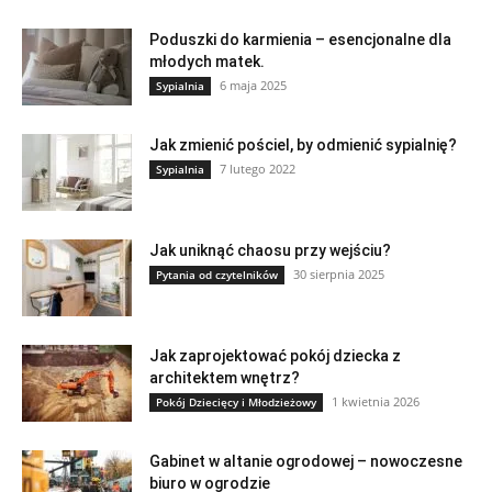
Poduszki do karmienia – esencjonalne dla
młodych matek.
6 maja 2025
Sypialnia
Jak zmienić pościel, by odmienić sypialnię?
7 lutego 2022
Sypialnia
Jak uniknąć chaosu przy wejściu?
30 sierpnia 2025
Pytania od czytelników
Jak zaprojektować pokój dziecka z
architektem wnętrz?
1 kwietnia 2026
Pokój Dziecięcy i Młodzieżowy
Gabinet w altanie ogrodowej – nowoczesne
biuro w ogrodzie