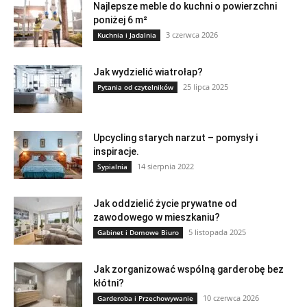
Najlepsze meble do kuchni o powierzchni
poniżej 6 m²
3 czerwca 2026
Kuchnia i Jadalnia
Jak wydzielić wiatrołap?
25 lipca 2025
Pytania od czytelników
Upcycling starych narzut – pomysły i
inspiracje.
14 sierpnia 2022
Sypialnia
Jak oddzielić życie prywatne od
zawodowego w mieszkaniu?
5 listopada 2025
Gabinet i Domowe Biuro
Jak zorganizować wspólną garderobę bez
kłótni?
10 czerwca 2026
Garderoba i Przechowywanie