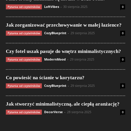
LoftVibes
-
30 sierpnia 2025
Pytania od czytelników
0
Jak zorganizować przechowywanie w małej łazience?
CozyBlueprint
-
29 sierpnia 2025
Pytania od czytelników
0
Czy fotel uszak pasuje do wnętrz minimalistycznych?
ModernMood
-
29 sierpnia 2025
Pytania od czytelników
0
Co powiesić na ścianie w korytarzu?
CozyBlueprint
-
29 sierpnia 2025
Pytania od czytelników
0
Jak stworzyć minimalistyczną, ale ciepłą aranżację?
DecorVerse
-
28 sierpnia 2025
Pytania od czytelników
0