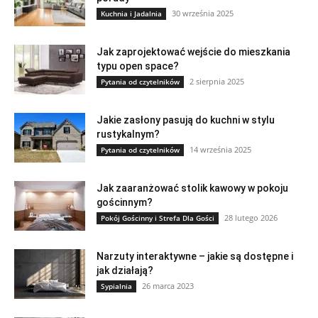
30 września 2025
Kuchnia i Jadalnia
Jak zaprojektować wejście do mieszkania
typu open space?
2 sierpnia 2025
Pytania od czytelników
Jakie zasłony pasują do kuchni w stylu
rustykalnym?
14 września 2025
Pytania od czytelników
Jak zaaranżować stolik kawowy w pokoju
gościnnym?
28 lutego 2026
Pokój Gościnny i Strefa Dla Gości
Narzuty interaktywne – jakie są dostępne i
jak działają?
26 marca 2023
Sypialnia