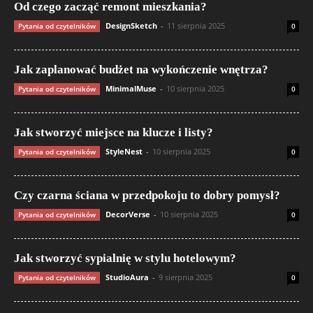
Od czego zacząć remont mieszkania?
DesignSketch
-
11 sierpnia 2025
Pytania od czytelników
0
Jak zaplanować budżet na wykończenie wnętrza?
MinimalMuse
-
10 sierpnia 2025
Pytania od czytelników
0
Jak stworzyć miejsce na klucze i listy?
StyleNest
-
10 sierpnia 2025
Pytania od czytelników
0
Czy czarna ściana w przedpokoju to dobry pomysł?
DecorVerse
-
10 sierpnia 2025
Pytania od czytelników
0
Jak stworzyć sypialnię w stylu hotelowym?
StudioAura
-
9 sierpnia 2025
Pytania od czytelników
0