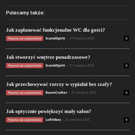
Polecamy także:
Jak zaplanować funkcjonalne WC dla gości?
ScandiSpirit
-
27 sierpnia 2025
Pytania od czytelników
0
Jak stworzyć wnętrze ponadczasowe?
ScandiSpirit
-
27 sierpnia 2025
Pytania od czytelników
0
Jak przechowywać rzeczy w sypialni bez szafy?
RoomCrafter
-
27 sierpnia 2025
Pytania od czytelników
0
Jak optycznie powiększyć mały salon?
LoftVibes
-
25 sierpnia 2025
Pytania od czytelników
0