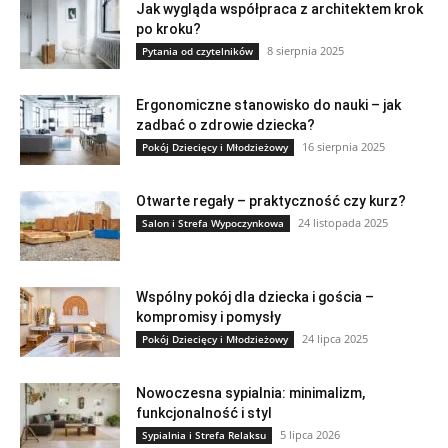
Jak wygląda współpraca z architektem krok
po kroku?
8 sierpnia 2025
Pytania od czytelników
Ergonomiczne stanowisko do nauki – jak
zadbać o zdrowie dziecka?
16 sierpnia 2025
Pokój Dziecięcy i Młodzieżowy
Otwarte regały – praktyczność czy kurz?
24 listopada 2025
Salon i Strefa Wypoczynkowa
Wspólny pokój dla dziecka i gościa –
kompromisy i pomysły
24 lipca 2025
Pokój Dziecięcy i Młodzieżowy
Nowoczesna sypialnia: minimalizm,
funkcjonalność i styl
5 lipca 2026
Sypialnia i Strefa Relaksu