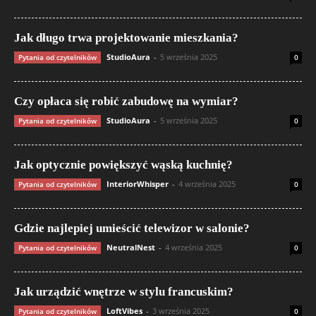
Jak długo trwa projektowanie mieszkania?
StudioAura
-
5 września 2025
Pytania od czytelników
0
Czy opłaca się robić zabudowę na wymiar?
StudioAura
-
5 września 2025
Pytania od czytelników
0
Jak optycznie powiększyć wąską kuchnię?
InteriorWhisper
-
4 września 2025
Pytania od czytelników
0
Gdzie najlepiej umieścić telewizor w salonie?
NeutralNest
-
4 września 2025
Pytania od czytelników
0
Jak urządzić wnętrze w stylu francuskim?
LoftVibes
-
3 września 2025
Pytania od czytelników
0