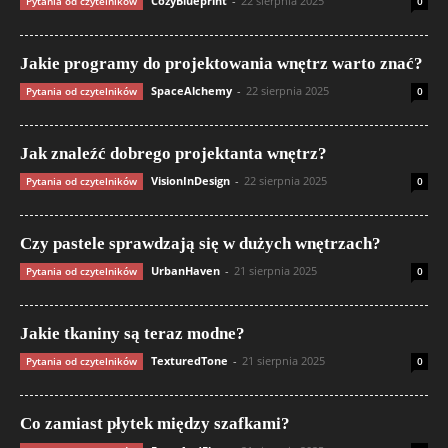
CozyBlueprint
-
22 sierpnia 2025
Pytania od czytelników
0
Jakie programy do projektowania wnętrz warto znać?
SpaceAlchemy
-
22 sierpnia 2025
Pytania od czytelników
0
Jak znaleźć dobrego projektanta wnętrz?
VisionInDesign
-
22 sierpnia 2025
Pytania od czytelników
0
Czy pastele sprawdzają się w dużych wnętrzach?
UrbanHaven
-
21 sierpnia 2025
Pytania od czytelników
0
Jakie tkaniny są teraz modne?
TexturedTone
-
21 sierpnia 2025
Pytania od czytelników
0
Co zamiast płytek między szafkami?