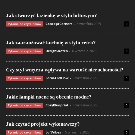
Jak stworzyć łazienkę w stylu loftowym?
ConceptCorners
-
8 września 2025
Pytania od czytelników
0
Jak zaaranżować kuchnię w stylu retro?
DesignSketch
-
6 września 2025
Pytania od czytelników
0
Czy styl wnętrza wpływa na wartość nieruchomości?
FormAndFlow
-
6 września 2025
Pytania od czytelników
0
Jakie lampki nocne są obecnie modne?
CozyBlueprint
-
6 września 2025
Pytania od czytelników
0
Jak czytać projekt wykonawczy?
LoftVibes
-
5 września 2025
Pytania od czytelników
0