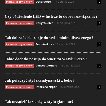
DecorVerse
-
17 sierpnia 2025
Pytania od czytelników
0
Czy oświetlenie LED w lustrze to dobre rozwiązanie?
DesignSketch
-
16 sierpnia 2025
Pytania od czytelników
0
Jak dobrać dekoracje do stylu minimalistycznego?
ZenInteriors
-
16 sierpnia 2025
Pytania od czytelników
0
Jakie dodatki pasują do wnętrza w stylu retro?
ConceptCorners
-
16 sierpnia 2025
Pytania od czytelników
0
Jak połączyć styl skandynawski z boho?
InteriorWhisper
-
16 sierpnia 2025
Pytania od czytelników
0
Jak urządzić łazienkę w stylu glamour?