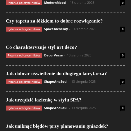
ModernMood
-
15 sierpnia 2025
Pytania od czytelników
0
Czy tapeta za łóżkiem to dobre rozwiązanie?
SpaceAlchemy
-
14 sierpnia 2025
Pytania od czytelników
0
Co charakteryzuje styl art déco?
DecorVerse
-
13 sierpnia 2025
Pytania od czytelników
0
Jak dobrać oświetlenie do długiego korytarza?
ShapeAndSoul
-
13 sierpnia 2025
Pytania od czytelników
0
Jak urządzić łazienkę w stylu SPA?
ShapeAndSoul
-
13 sierpnia 2025
Pytania od czytelników
0
Jak uniknąć błędów przy planowaniu gniazdek?