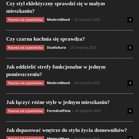
Czy styl eklektyczny sprawdzi się w małym
mieszkaniu?
ModernMood
-
25 sierpnia 2025
Pytania od czytelników
0
Czy czarna kuchnia się sprawdza?
StudioAura
-
25 sierpnia 2025
Pytania od czytelników
0
Jak oddzielić strefy funkcjonalne w jednym
pomieszczeniu?
ModernMood
-
24 sierpnia 2025
Pytania od czytelników
0
Jak łączyć różne style w jednym mieszkaniu?
FormAndFlow
-
24 sierpnia 2025
Pytania od czytelników
0
Jak dopasować wnętrze do stylu życia domowników?
MinimalMuse
-
23 sierpnia 2025
Pytania od czytelników
0