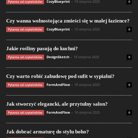
CozyBlueprint
-
19 sierpnia 2025
Pytania od czytelników
0
Czy wanna wolnostojąca zmieści się w małej łazience?
CozyBlueprint
-
19 sierpnia 2025
Pytania od czytelników
0
Jakie rośliny pasują do kuchni?
DesignSketch
-
18 sierpnia 2025
Pytania od czytelników
0
Czy warto robić zabudowę pod sufit w sypialni?
FormAndFlow
-
18 sierpnia 2025
Pytania od czytelników
0
Jak stworzyć elegancki, ale przytulny salon?
FormAndFlow
-
18 sierpnia 2025
Pytania od czytelników
0
Jak dobrać armaturę do stylu boho?