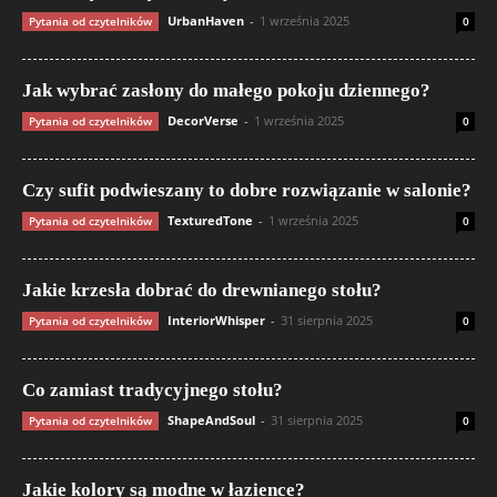
UrbanHaven
-
1 września 2025
Pytania od czytelników
0
Jak wybrać zasłony do małego pokoju dziennego?
DecorVerse
-
1 września 2025
Pytania od czytelników
0
Czy sufit podwieszany to dobre rozwiązanie w salonie?
TexturedTone
-
1 września 2025
Pytania od czytelników
0
Jakie krzesła dobrać do drewnianego stołu?
InteriorWhisper
-
31 sierpnia 2025
Pytania od czytelników
0
Co zamiast tradycyjnego stołu?
ShapeAndSoul
-
31 sierpnia 2025
Pytania od czytelników
0
Jakie kolory są modne w łazience?