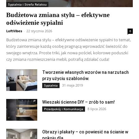
Sypialnia i Strefa Relaksu
Budżetowa zmiana stylu – efektywne
odświeżenie sypialni
LoftVibes
-
22 stycznia 2026
0
Budżetowa zmiana stylu – efektywne odświeżenie sypialni to temat,
który zainteresuje każdą osobę pragnącą wprowadzić świeżość do
swojego wnętrza. Proste triki, jak nowa pościel, kolorowe poduszki
czy zmiana rozmieszczenia mebli, potrafią zdziałać cuda!
Tworzenie własnych wzorów na narzutach
przy użyciu szablonów.
31 maja 2019
Sypialnia
Wieszaki ścienne DIY – zrób to sam!
8 lipca 2026
Przedpokój i Komunikacja
Obrazy i plakaty – co powiesić na ścianie w
pokoju dla...