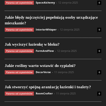
SpaceAlchemy
-
12 sierpnia 2025
Pytania od czytelników
0
Jakie błędy najczęściej popełniają osoby urządzające
mieszkanie?
InteriorWhisper
-
12 sierpnia 2025
Pytania od czytelników
0
Jak wyciszyć łazienkę w bloku?
FormAndFlow
-
12 sierpnia 2025
Pytania od czytelników
0
Jakie rośliny warto wstawić do sypialni?
DecorVerse
-
11 sierpnia 2025
Pytania od czytelników
0
Jak stworzyć spójną aranżację łazienki i toalety?
RoomCrafter
-
11 sierpnia 2025
Pytania od czytelników
0