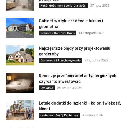
27 lipca 2025
Pokój Gościnny i Strefa Dla Gości
Gabinet w stylu art déco – luksus i
geometria
14 listopada 2025
Gabinet i Domowe Biuro
Najczęstsze błędy przy projektowaniu
garderoby
21 grudnia 2025
Garderoba i Przechowywanie
Recenzje prześcieradeł antyalergicznych:
czy warto inwestować
26 kwietnia 2024
Sypialnia
Letnie dodatki do łazienki – kolor, świeżość,
klimat
30 marca 2026
Łazienka i Pokój Kąpielowy