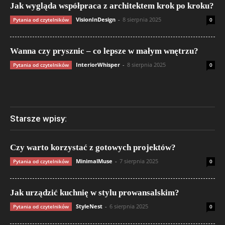
Jak wygląda współpraca z architektem krok po kroku?
VisionInDesign
-
8 sierpnia 2025
Pytania od czytelników
0
Wanna czy prysznic – co lepsze w małym wnętrzu?
InteriorWhisper
-
8 sierpnia 2025
Pytania od czytelników
0
Starsze wpisy:
Czy warto korzystać z gotowych projektów?
MinimalMuse
-
7 sierpnia 2025
Pytania od czytelników
0
Jak urządzić kuchnię w stylu prowansalskim?
StyleNest
-
6 sierpnia 2025
Pytania od czytelników
0