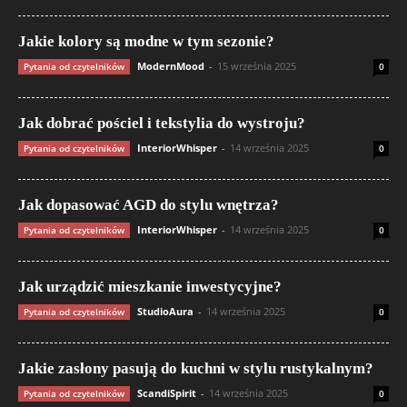
Jakie kolory są modne w tym sezonie?
ModernMood
-
15 września 2025
Pytania od czytelników
0
Jak dobrać pościel i tekstylia do wystroju?
InteriorWhisper
-
14 września 2025
Pytania od czytelników
0
Jak dopasować AGD do stylu wnętrza?
InteriorWhisper
-
14 września 2025
Pytania od czytelników
0
Jak urządzić mieszkanie inwestycyjne?
StudioAura
-
14 września 2025
Pytania od czytelników
0
Jakie zasłony pasują do kuchni w stylu rustykalnym?
ScandiSpirit
-
14 września 2025
Pytania od czytelników
0