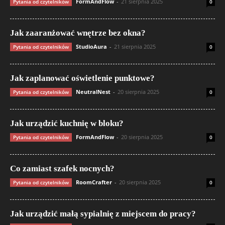
FormAndFlow
-
21 sierpnia 2025
Pytania od czytelników
0
Jak zaaranżować wnętrze bez okna?
StudioAura
-
21 sierpnia 2025
Pytania od czytelników
0
Jak zaplanować oświetlenie punktowe?
NeutralNest
-
20 sierpnia 2025
Pytania od czytelników
0
Jak urządzić kuchnię w bloku?
FormAndFlow
-
20 sierpnia 2025
Pytania od czytelników
0
Co zamiast szafek nocnych?
RoomCrafter
-
20 sierpnia 2025
Pytania od czytelników
0
Jak urządzić małą sypialnię z miejscem do pracy?