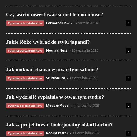
Czy warto inwestować w meble modułowe?
FormAndFlow
-
14 września 2025
Pytania od czytelników
0
Jakie łóżko wybrać do stylu japandi?
NeutralNest
-
13 września 2025
Pytania od czytelników
0
Jak uniknąć chaosu w otwartym salonie?
StudioAura
-
13 września 2025
Pytania od czytelników
0
Jak wydzielić sypialnię w otwartym studio?
ModernMood
-
11 września 2025
Pytania od czytelników
0
Jak zaprojektować funkcjonalny układ kuchni?
RoomCrafter
-
11 września 2025
Pytania od czytelników
0