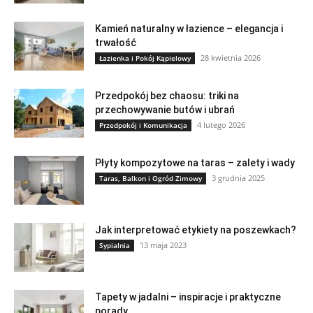
Kamień naturalny w łazience – elegancja i
trwałość
28 kwietnia 2026
Łazienka i Pokój Kąpielowy
Przedpokój bez chaosu: triki na
przechowywanie butów i ubrań
4 lutego 2026
Przedpokój i Komunikacja
Płyty kompozytowe na taras – zalety i wady
3 grudnia 2025
Taras, Balkon i Ogród Zimowy
Jak interpretować etykiety na poszewkach?
13 maja 2023
Sypialnia
Tapety w jadalni – inspiracje i praktyczne
porady