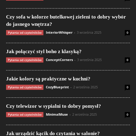
Czy sofa w kolorze butelkowej zieleni to dobry wybór
do jasnego wnętrza?
InteriorWhisper
-
3 września 2025
Pytania od czytelników
0
Jak połączyć styl boho z klasyką?
ConceptCorners
-
3 września 2025
Pytania od czytelników
0
Jakie kolory są praktyczne w kuchni?
CozyBlueprint
-
2 września 2025
Pytania od czytelników
0
Czy telewizor w sypialni to dobry pomysł?
MinimalMuse
-
2 września 2025
Pytania od czytelników
0
Jak urządzić kącik do czytania w salonie?