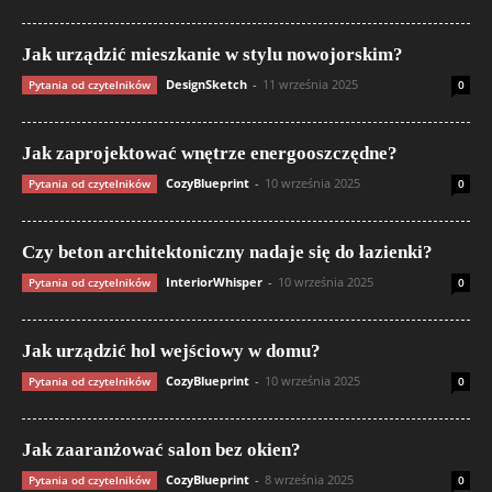
Jak urządzić mieszkanie w stylu nowojorskim?
DesignSketch
-
11 września 2025
Pytania od czytelników
0
Jak zaprojektować wnętrze energooszczędne?
CozyBlueprint
-
10 września 2025
Pytania od czytelników
0
Czy beton architektoniczny nadaje się do łazienki?
InteriorWhisper
-
10 września 2025
Pytania od czytelników
0
Jak urządzić hol wejściowy w domu?
CozyBlueprint
-
10 września 2025
Pytania od czytelników
0
Jak zaaranżować salon bez okien?
CozyBlueprint
-
8 września 2025
Pytania od czytelników
0