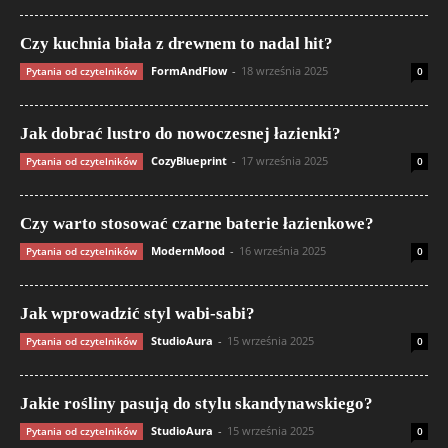
Czy kuchnia biała z drewnem to nadal hit?
FormAndFlow
-
18 września 2025
Pytania od czytelników
0
Jak dobrać lustro do nowoczesnej łazienki?
CozyBlueprint
-
17 września 2025
Pytania od czytelników
0
Czy warto stosować czarne baterie łazienkowe?
ModernMood
-
16 września 2025
Pytania od czytelników
0
Jak wprowadzić styl wabi-sabi?
StudioAura
-
15 września 2025
Pytania od czytelników
0
Jakie rośliny pasują do stylu skandynawskiego?
StudioAura
-
15 września 2025
Pytania od czytelników
0