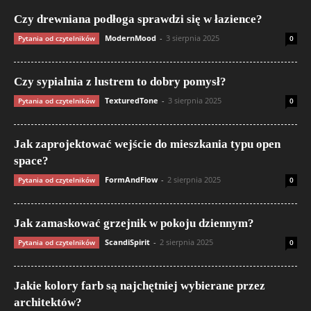
Czy drewniana podłoga sprawdzi się w łazience?
ModernMood
-
3 sierpnia 2025
Pytania od czytelników
0
Czy sypialnia z lustrem to dobry pomysł?
TexturedTone
-
3 sierpnia 2025
Pytania od czytelników
0
Jak zaprojektować wejście do mieszkania typu open
space?
FormAndFlow
-
2 sierpnia 2025
Pytania od czytelników
0
Jak zamaskować grzejnik w pokoju dziennym?
ScandiSpirit
-
2 sierpnia 2025
Pytania od czytelników
0
Jakie kolory farb są najchętniej wybierane przez
architektów?