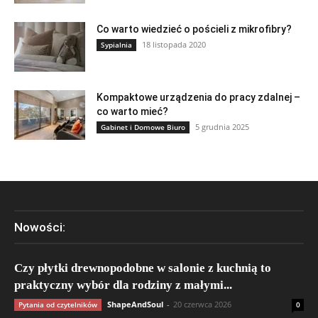
Co warto wiedzieć o pościeli z mikrofibry?
18 listopada 2020
Sypialnia
Kompaktowe urządzenia do pracy zdalnej –
co warto mieć?
5 grudnia 2025
Gabinet i Domowe Biuro
Nowości:
Czy płytki drewnopodobne w salonie z kuchnią to
praktyczny wybór dla rodziny z małymi...
ShapeAndSoul
-
20 czerwca 2026
Pytania od czytelników
0