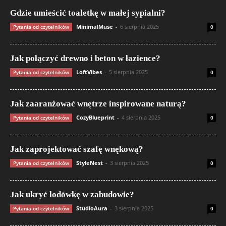
Gdzie umieścić toaletkę w małej sypialni?
MinimalMuse
-
6 sierpnia 2025
Pytania od czytelników
0
Jak połączyć drewno i beton w łazience?
LoftVibes
-
5 sierpnia 2025
Pytania od czytelników
0
Jak zaaranżować wnętrze inspirowane naturą?
CozyBlueprint
-
4 sierpnia 2025
Pytania od czytelników
0
Jak zaprojektować szafę wnękową?
StyleNest
-
3 sierpnia 2025
Pytania od czytelników
0
Jak ukryć lodówkę w zabudowie?
StudioAura
-
3 sierpnia 2025
Pytania od czytelników
0