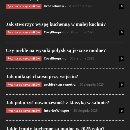
UrbanHaven
-
31 sierpnia 2025
Pytania od czytelników
0
Jak stworzyć wyspę kuchenną w małej kuchni?
CozyBlueprint
-
31 sierpnia 2025
Pytania od czytelników
0
Czy meble na wysoki połysk są jeszcze modne?
CozyBlueprint
-
30 sierpnia 2025
Pytania od czytelników
0
Jak uniknąć chaosu przy wejściu?
architekturawnetrz
-
30 sierpnia 2025
Pytania od czytelników
0
Jak połączyć nowoczesność z klasyką w salonie?
InteriorWhisper
-
30 sierpnia 2025
Pytania od czytelników
0
Jakie fronty kuchenne są modne w 2025 roku?