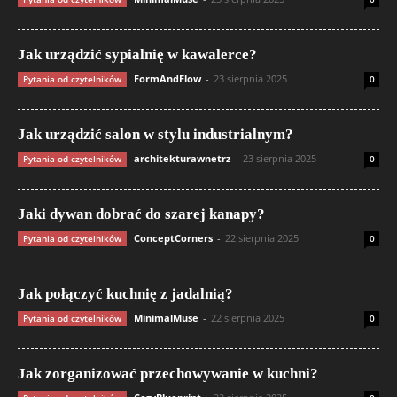
Jak urządzić sypialnię w kawalerce?
FormAndFlow
-
23 sierpnia 2025
Pytania od czytelników
0
Jak urządzić salon w stylu industrialnym?
architekturawnetrz
-
23 sierpnia 2025
Pytania od czytelników
0
Jaki dywan dobrać do szarej kanapy?
ConceptCorners
-
22 sierpnia 2025
Pytania od czytelników
0
Jak połączyć kuchnię z jadalnią?
MinimalMuse
-
22 sierpnia 2025
Pytania od czytelników
0
Jak zorganizować przechowywanie w kuchni?