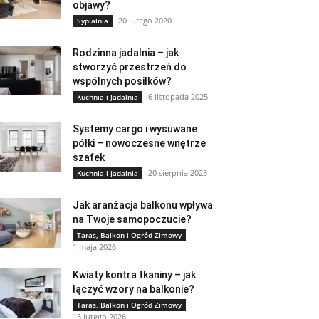
objawy?
20 lutego 2020
Sypialnia
Rodzinna jadalnia – jak
stworzyć przestrzeń do
wspólnych posiłków?
6 listopada 2025
Kuchnia i Jadalnia
Systemy cargo i wysuwane
półki – nowoczesne wnętrze
szafek
20 sierpnia 2025
Kuchnia i Jadalnia
Jak aranżacja balkonu wpływa
na Twoje samopoczucie?
Taras, Balkon i Ogród Zimowy
1 maja 2026
Kwiaty kontra tkaniny – jak
łączyć wzory na balkonie?
Taras, Balkon i Ogród Zimowy
15 lutego 2026