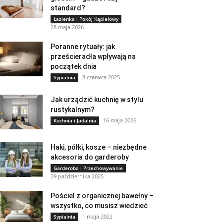
standard?
Łazienka i Pokój Kąpielowy
28 maja 2026
Poranne rytuały: jak
prześcieradła wpływają na
początek dnia
8 czerwca 2025
Sypialnia
Jak urządzić kuchnię w stylu
rustykalnym?
16 maja 2026
Kuchnia i Jadalnia
Haki, półki, kosze – niezbędne
akcesoria do garderoby
Garderoba i Przechowywanie
29 października 2025
Pościel z organicznej bawełny –
wszystko, co musisz wiedzieć
1 maja 2022
Sypialnia