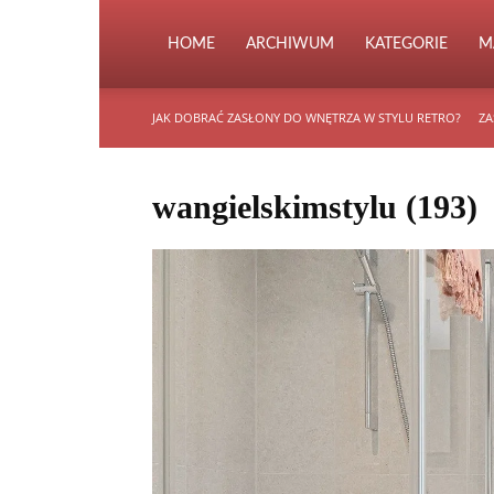
HOME
ARCHIWUM
KATEGORIE
M
JAK DOBRAĆ ZASŁONY DO WNĘTRZA W STYLU RETRO?
ZA
wangielskimstylu (193)