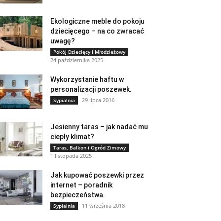
Ekologiczne meble do pokoju
dziecięcego – na co zwracać
uwagę?
Pokój Dziecięcy i Młodzieżowy
24 października 2025
Wykorzystanie haftu w
personalizacji poszewek.
29 lipca 2016
Sypialnia
Jesienny taras – jak nadać mu
ciepły klimat?
Taras, Balkon i Ogród Zimowy
1 listopada 2025
Jak kupować poszewki przez
internet – poradnik
bezpieczeństwa.
11 września 2018
Sypialnia