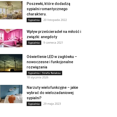
Poszewki, które dodadzą
sypialni romantycznego
charakteru.
20 listopada 2022
Sypialnia
Wpływ prześcieradeł na miłość i
związki: anegdoty
9 czerwca 2021
Sypialnia
Oświetlenie LED w zagłówku –
nowoczesne i funkcjonalne
rozwiązania
Sypialnia i Strefa Relaksu
18 stycznia 2026
Narzuty wielofunkcyjne – jakie
wybrać do wielozadaniowej
sypialni?
29 maja 2023
Sypialnia