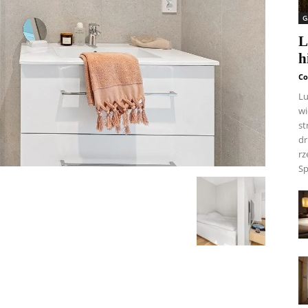
G
L
h
Co
Lu
wi
st
dr
rz
S