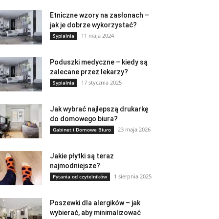
Etniczne wzory na zasłonach –
jak je dobrze wykorzystać?
11 maja 2024
Sypialnia
Poduszki medyczne – kiedy są
zalecane przez lekarzy?
17 stycznia 2025
Sypialnia
Jak wybrać najlepszą drukarkę
do domowego biura?
23 maja 2026
Gabinet i Domowe Biuro
Jakie płytki są teraz
najmodniejsze?
1 sierpnia 2025
Pytania od czytelników
Poszewki dla alergików – jak
wybierać, aby minimalizować