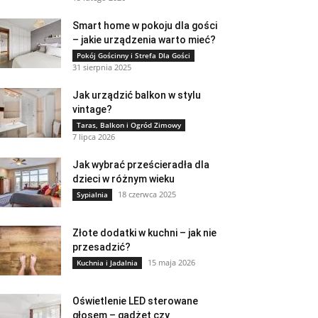
Smart home w pokoju dla gości
– jakie urządzenia warto mieć?
Pokój Gościnny i Strefa Dla Gości
31 sierpnia 2025
Jak urządzić balkon w stylu
vintage?
Taras, Balkon i Ogród Zimowy
7 lipca 2026
Jak wybrać prześcieradła dla
dzieci w różnym wieku
18 czerwca 2025
Sypialnia
Złote dodatki w kuchni – jak nie
przesadzić?
15 maja 2026
Kuchnia i Jadalnia
Oświetlenie LED sterowane
głosem – gadżet czy