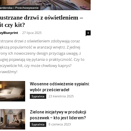
arderoba i Przechowywanie
ustrzane drzwi z oświetleniem –
it czy kit?
zyBlueprint
-
27 lipca 2025
0
strzane drzwi z oświetleniem zdobywają coraz
ększą popularność w aranżacji wnętrz. Z jednej
rony ich nowoczesny design przyciąga uwagę, z
ugiej pojawiają się pytania o praktyczność. Czy to
eczywiście hit, czy może chwilowy kaprys?
prawdźmy!
Wiosenne odświeżenie sypialni:
wybór prześcieradeł
23 kwietnia 2025
Sypialnia
Zielone inicjatywy w produkcji
poszewek – kto jest liderem?
8 czerwca 2023
Sypialnia