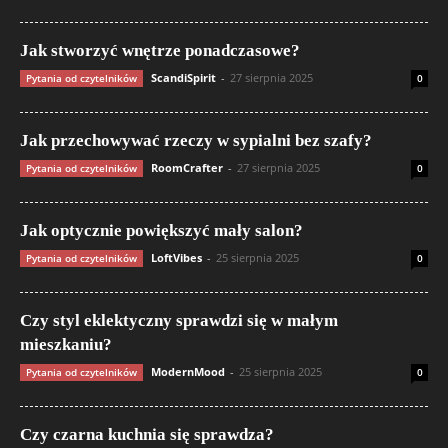
Jak stworzyć wnętrze ponadczasowe?
ScandiSpirit
-
27 sierpnia 2025
Pytania od czytelników
0
Jak przechowywać rzeczy w sypialni bez szafy?
RoomCrafter
-
27 sierpnia 2025
Pytania od czytelników
0
Jak optycznie powiększyć mały salon?
LoftVibes
-
25 sierpnia 2025
Pytania od czytelników
0
Czy styl eklektyczny sprawdzi się w małym
mieszkaniu?
ModernMood
-
25 sierpnia 2025
Pytania od czytelników
0
Czy czarna kuchnia się sprawdza?