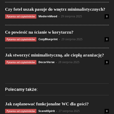
Czy fotel uszak pasuje do wnętrz minimalistycznych?
ModernMood
-
29 sierpnia 2025
Pytania od czytelników
0
Co powiesić na ścianie w korytarzu?
CozyBlueprint
-
29 sierpnia 2025
Pytania od czytelników
0
Jak stworzyć minimalistyczną, ale ciepłą aranżację?
DecorVerse
-
28 sierpnia 2025
Pytania od czytelników
0
Polecamy także:
Jak zaplanować funkcjonalne WC dla gości?
ScandiSpirit
-
27 sierpnia 2025
Pytania od czytelników
0