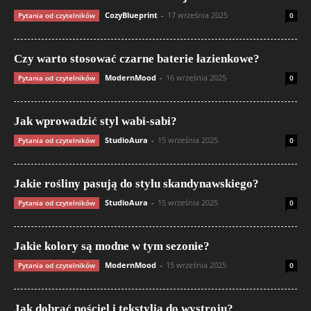
CozyBlueprint
-
17 września 2025
Pytania od czytelników
0
Czy warto stosować czarne baterie łazienkowe?
ModernMood
-
16 września 2025
Pytania od czytelników
0
Jak wprowadzić styl wabi-sabi?
StudioAura
-
15 września 2025
Pytania od czytelników
0
Jakie rośliny pasują do stylu skandynawskiego?
StudioAura
-
15 września 2025
Pytania od czytelników
0
Jakie kolory są modne w tym sezonie?
ModernMood
-
15 września 2025
Pytania od czytelników
0
Jak dobrać pościel i tekstylia do wystroju?