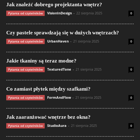
Jak znaleźć dobrego projektanta wnętrz?
VisionInDesign
-
22 sierpnia 2025
Pytania od czytelników
0
Czy pastele sprawdzają się w dużych wnętrzach?
UrbanHaven
-
21 sierpnia 2025
Pytania od czytelników
0
Jakie tkaniny są teraz modne?
TexturedTone
-
21 sierpnia 2025
Pytania od czytelników
0
Co zamiast płytek między szafkami?
FormAndFlow
-
21 sierpnia 2025
Pytania od czytelników
0
Jak zaaranżować wnętrze bez okna?
StudioAura
-
21 sierpnia 2025
Pytania od czytelników
0