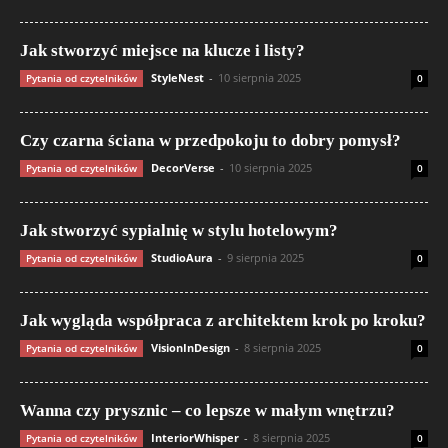
Jak stworzyć miejsce na klucze i listy?
StyleNest
-
10 sierpnia 2025
Pytania od czytelników
0
Czy czarna ściana w przedpokoju to dobry pomysł?
DecorVerse
-
10 sierpnia 2025
Pytania od czytelników
0
Jak stworzyć sypialnię w stylu hotelowym?
StudioAura
-
9 sierpnia 2025
Pytania od czytelników
0
Jak wygląda współpraca z architektem krok po kroku?
VisionInDesign
-
8 sierpnia 2025
Pytania od czytelników
0
Wanna czy prysznic – co lepsze w małym wnętrzu?
InteriorWhisper
-
8 sierpnia 2025
Pytania od czytelników
0