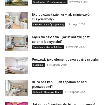
9 września 2025
Garderoba i Przechowywanie
Ekologiczna łazienka – jak zmniejszyć
zużycie wody?
11 lutego 2026
Łazienka i Pokój Kąpielowy
Kącik do czytania – jak stworzyć go w
salonie lub sypialni?
1 września 2025
Sypialnia i Strefa Relaksu
Poszewki jako element dekoracyjny sypialni.
8 listopada 2019
Sypialnia
Biuro bez kabli – jak zapanować nad
przewodami?
25 listopada 2025
Gabinet i Domowe Biuro
Jak dobrać zasłony do biura domowego?