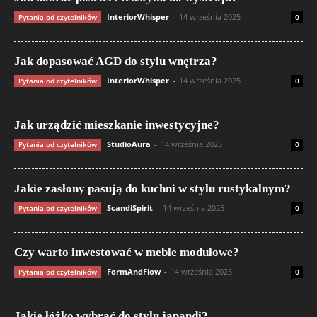
InteriorWhisper
-
14 września 2025
Pytania od czytelników
0
Jak dopasować AGD do stylu wnętrza?
InteriorWhisper
-
14 września 2025
Pytania od czytelników
0
Jak urządzić mieszkanie inwestycyjne?
StudioAura
-
14 września 2025
Pytania od czytelników
0
Jakie zasłony pasują do kuchni w stylu rustykalnym?
ScandiSpirit
-
14 września 2025
Pytania od czytelników
0
Czy warto inwestować w meble modułowe?
FormAndFlow
-
14 września 2025
Pytania od czytelników
0
Jakie łóżko wybrać do stylu japandi?