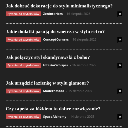
Jak dobrać dekoracje do stylu minimalistycznego?
ZenInteriors
-
16 sierpnia 2025
Pytania od czytelników
0
Jakie dodatki pasują do wnętrza w stylu retro?
ConceptCorners
-
16 sierpnia 2025
Pytania od czytelników
0
Jak połączyć styl skandynawski z boho?
InteriorWhisper
-
16 sierpnia 2025
Pytania od czytelników
0
Jak urządzić łazienkę w stylu glamour?
ModernMood
-
15 sierpnia 2025
Pytania od czytelników
0
Czy tapeta za łóżkiem to dobre rozwiązanie?
SpaceAlchemy
-
14 sierpnia 2025
Pytania od czytelników
0