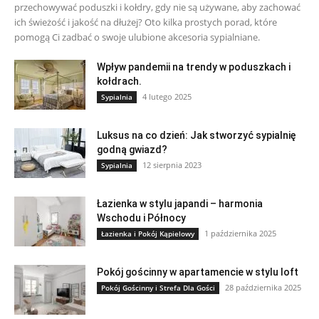
przechowywać poduszki i kołdry, gdy nie są używane, aby zachować
ich świeżość i jakość na dłużej? Oto kilka prostych porad, które
pomogą Ci zadbać o swoje ulubione akcesoria sypialniane.
Wpływ pandemii na trendy w poduszkach i
kołdrach.
4 lutego 2025
Sypialnia
Luksus na co dzień: Jak stworzyć sypialnię
godną gwiazd?
12 sierpnia 2023
Sypialnia
Łazienka w stylu japandi – harmonia
Wschodu i Północy
1 października 2025
Łazienka i Pokój Kąpielowy
Pokój gościnny w apartamencie w stylu loft
28 października 2025
Pokój Gościnny i Strefa Dla Gości