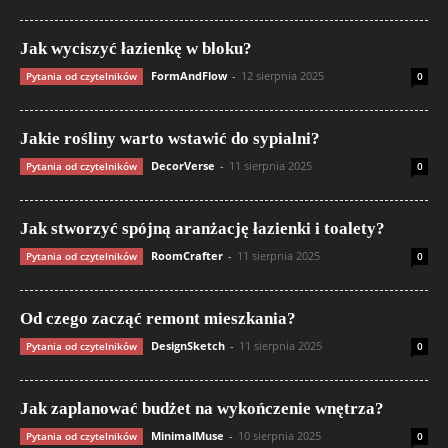
Jak wyciszyć łazienkę w bloku?
FormAndFlow
-
12 sierpnia 2025
Pytania od czytelników
0
Jakie rośliny warto wstawić do sypialni?
DecorVerse
-
11 sierpnia 2025
Pytania od czytelników
0
Jak stworzyć spójną aranżację łazienki i toalety?
RoomCrafter
-
11 sierpnia 2025
Pytania od czytelników
0
Od czego zacząć remont mieszkania?
DesignSketch
-
11 sierpnia 2025
Pytania od czytelników
0
Jak zaplanować budżet na wykończenie wnętrza?
MinimalMuse
-
10 sierpnia 2025
Pytania od czytelników
0