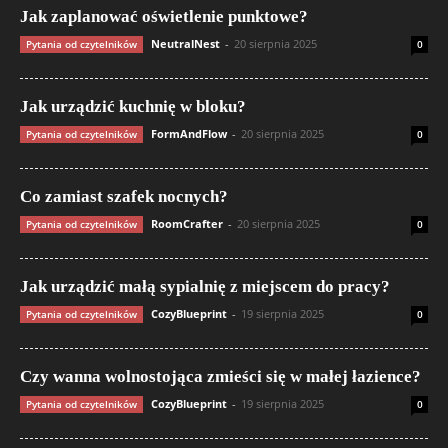
Jak zaplanować oświetlenie punktowe?
NeutralNest
-
20 sierpnia 2025
Pytania od czytelników
0
Jak urządzić kuchnię w bloku?
FormAndFlow
-
20 sierpnia 2025
Pytania od czytelników
0
Co zamiast szafek nocnych?
RoomCrafter
-
20 sierpnia 2025
Pytania od czytelników
0
Jak urządzić małą sypialnię z miejscem do pracy?
CozyBlueprint
-
19 sierpnia 2025
Pytania od czytelników
0
Czy wanna wolnostojąca zmieści się w małej łazience?
CozyBlueprint
-
19 sierpnia 2025
Pytania od czytelników
0