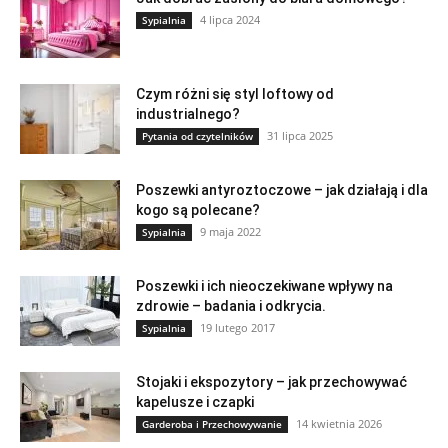
4 lipca 2024
Sypialnia
Czym różni się styl loftowy od
industrialnego?
31 lipca 2025
Pytania od czytelników
Poszewki antyroztoczowe – jak działają i dla
kogo są polecane?
9 maja 2022
Sypialnia
Poszewki i ich nieoczekiwane wpływy na
zdrowie – badania i odkrycia.
19 lutego 2017
Sypialnia
Stojaki i ekspozytory – jak przechowywać
kapelusze i czapki
14 kwietnia 2026
Garderoba i Przechowywanie