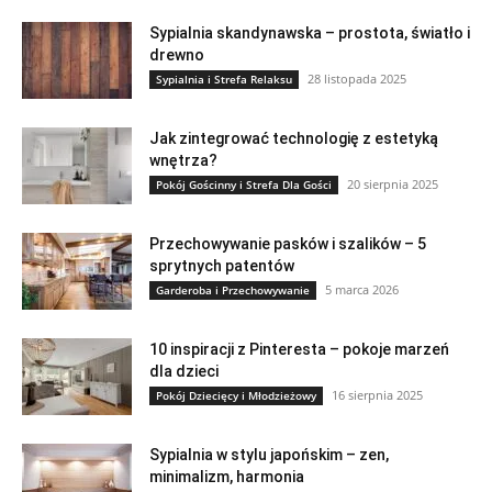
Sypialnia skandynawska – prostota, światło i
drewno
28 listopada 2025
Sypialnia i Strefa Relaksu
Jak zintegrować technologię z estetyką
wnętrza?
20 sierpnia 2025
Pokój Gościnny i Strefa Dla Gości
Przechowywanie pasków i szalików – 5
sprytnych patentów
5 marca 2026
Garderoba i Przechowywanie
10 inspiracji z Pinteresta – pokoje marzeń
dla dzieci
16 sierpnia 2025
Pokój Dziecięcy i Młodzieżowy
Sypialnia w stylu japońskim – zen,
minimalizm, harmonia