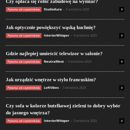
Czy opłaca się robić zabudowę na wymiar?
StudioAura
-
5 września 2025
Pytania od czytelników
0
Jak optycznie powiększyć wąską kuchnię?
InteriorWhisper
-
4 września 2025
Pytania od czytelników
0
Gdzie najlepiej umieścić telewizor w salonie?
NeutralNest
-
4 września 2025
Pytania od czytelników
0
Jak urządzić wnętrze w stylu francuskim?
LoftVibes
-
3 września 2025
Pytania od czytelników
0
Czy sofa w kolorze butelkowej zieleni to dobry wybór
do jasnego wnętrza?
InteriorWhisper
-
3 września 2025
Pytania od czytelników
0