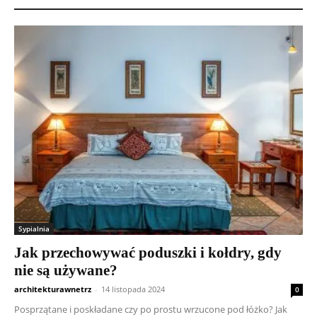
Sypialnia
Jak przechowywać poduszki i kołdry, gdy
nie są używane?
architekturawnetrz
-
14 listopada 2024
0
Posprzątane i poskładane czy po prostu wrzucone pod łóżko? Jak