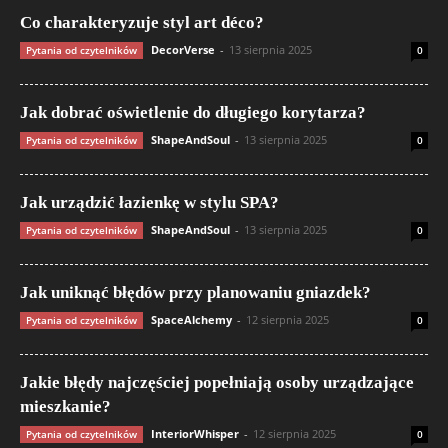
Co charakteryzuje styl art déco?
DecorVerse
-
13 sierpnia 2025
Pytania od czytelników
0
Jak dobrać oświetlenie do długiego korytarza?
ShapeAndSoul
-
13 sierpnia 2025
Pytania od czytelników
0
Jak urządzić łazienkę w stylu SPA?
ShapeAndSoul
-
13 sierpnia 2025
Pytania od czytelników
0
Jak uniknąć błędów przy planowaniu gniazdek?
SpaceAlchemy
-
12 sierpnia 2025
Pytania od czytelników
0
Jakie błędy najczęściej popełniają osoby urządzające
mieszkanie?
InteriorWhisper
-
12 sierpnia 2025
Pytania od czytelników
0