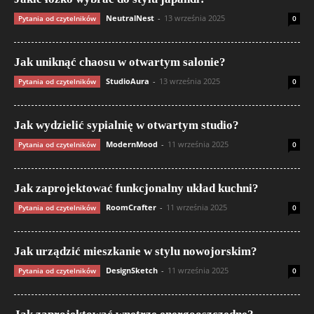
NeutralNest
-
13 września 2025
Pytania od czytelników
0
Jak uniknąć chaosu w otwartym salonie?
StudioAura
-
13 września 2025
Pytania od czytelników
0
Jak wydzielić sypialnię w otwartym studio?
ModernMood
-
11 września 2025
Pytania od czytelników
0
Jak zaprojektować funkcjonalny układ kuchni?
RoomCrafter
-
11 września 2025
Pytania od czytelników
0
Jak urządzić mieszkanie w stylu nowojorskim?
DesignSketch
-
11 września 2025
Pytania od czytelników
0