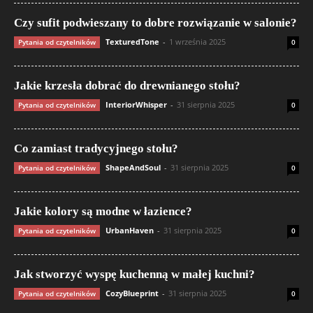
Czy sufit podwieszany to dobre rozwiązanie w salonie?
TexturedTone
-
1 września 2025
Pytania od czytelników
0
Jakie krzesła dobrać do drewnianego stołu?
InteriorWhisper
-
31 sierpnia 2025
Pytania od czytelników
0
Co zamiast tradycyjnego stołu?
ShapeAndSoul
-
31 sierpnia 2025
Pytania od czytelników
0
Jakie kolory są modne w łazience?
UrbanHaven
-
31 sierpnia 2025
Pytania od czytelników
0
Jak stworzyć wyspę kuchenną w małej kuchni?
CozyBlueprint
-
31 sierpnia 2025
Pytania od czytelników
0