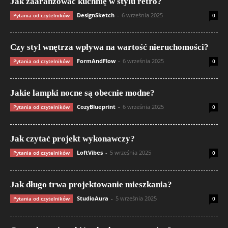
Jak zaaranżować kuchnię w stylu retro?
DesignSketch
-
6 września 2025
Pytania od czytelników
0
Czy styl wnętrza wpływa na wartość nieruchomości?
FormAndFlow
-
6 września 2025
Pytania od czytelników
0
Jakie lampki nocne są obecnie modne?
CozyBlueprint
-
6 września 2025
Pytania od czytelników
0
Jak czytać projekt wykonawczy?
LoftVibes
-
5 września 2025
Pytania od czytelników
0
Jak długo trwa projektowanie mieszkania?
StudioAura
-
5 września 2025
Pytania od czytelników
0