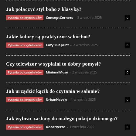
Jak połączyć styl boho z klasyką?
ConceptCorners
-
3 września 2025
Pytania od czytelników
0
Jakie kolory są praktyczne w kuchni?
CozyBlueprint
-
2 września 2025
Pytania od czytelników
0
Czy telewizor w sypialni to dobry pomysł?
MinimalMuse
-
2 września 2025
Pytania od czytelników
0
Jak urządzić kącik do czytania w salonie?
UrbanHaven
-
1 września 2025
Pytania od czytelników
0
Jak wybrać zasłony do małego pokoju dziennego?
DecorVerse
-
1 września 2025
Pytania od czytelników
0