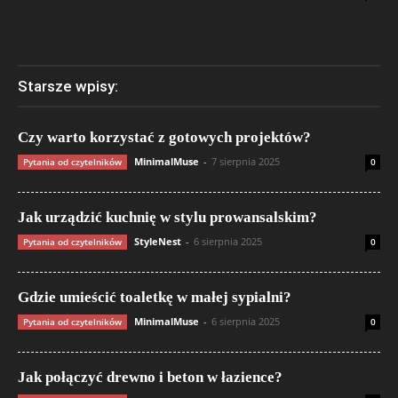
Starsze wpisy:
Czy warto korzystać z gotowych projektów?
MinimalMuse
-
7 sierpnia 2025
Pytania od czytelników
0
Jak urządzić kuchnię w stylu prowansalskim?
StyleNest
-
6 sierpnia 2025
Pytania od czytelników
0
Gdzie umieścić toaletkę w małej sypialni?
MinimalMuse
-
6 sierpnia 2025
Pytania od czytelników
0
Jak połączyć drewno i beton w łazience?