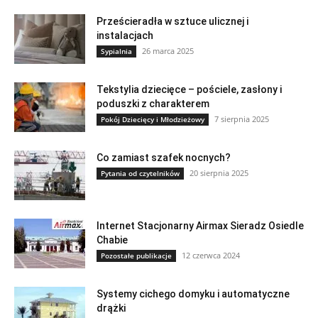
Prześcieradła w sztuce ulicznej i
instalacjach
26 marca 2025
Sypialnia
Tekstylia dziecięce – pościele, zasłony i
poduszki z charakterem
7 sierpnia 2025
Pokój Dziecięcy i Młodzieżowy
Co zamiast szafek nocnych?
20 sierpnia 2025
Pytania od czytelników
Internet Stacjonarny Airmax Sieradz Osiedle
Chabie
12 czerwca 2024
Pozostałe publikacje
Systemy cichego domyku i automatyczne
drążki