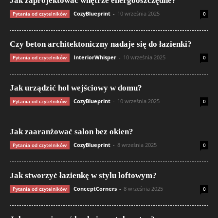
Jak zaprojektować wnętrze energooszczędne?
CozyBlueprint
-
10 września 2025
Pytania od czytelników
0
Czy beton architektoniczny nadaje się do łazienki?
InteriorWhisper
-
10 września 2025
Pytania od czytelników
0
Jak urządzić hol wejściowy w domu?
CozyBlueprint
-
10 września 2025
Pytania od czytelników
0
Jak zaaranżować salon bez okien?
CozyBlueprint
-
8 września 2025
Pytania od czytelników
0
Jak stworzyć łazienkę w stylu loftowym?
ConceptCorners
-
8 września 2025
Pytania od czytelników
0