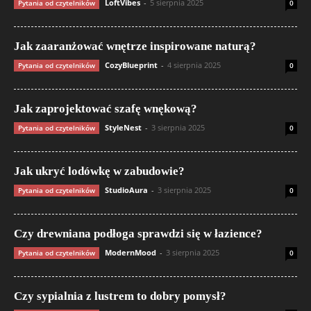
LoftVibes
-
5 sierpnia 2025
Pytania od czytelników
0
Jak zaaranżować wnętrze inspirowane naturą?
CozyBlueprint
-
4 sierpnia 2025
Pytania od czytelników
0
Jak zaprojektować szafę wnękową?
StyleNest
-
3 sierpnia 2025
Pytania od czytelników
0
Jak ukryć lodówkę w zabudowie?
StudioAura
-
3 sierpnia 2025
Pytania od czytelników
0
Czy drewniana podłoga sprawdzi się w łazience?
ModernMood
-
3 sierpnia 2025
Pytania od czytelników
0
Czy sypialnia z lustrem to dobry pomysł?