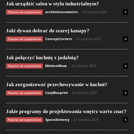
Jak urządzić salon w stylu industrialnym?
architekturawnetrz
-
23 sierpnia 2025
Pytania od czytelników
0
Jaki dywan dobrać do szarej kanapy?
ConceptCorners
-
22 sierpnia 2025
Pytania od czytelników
0
Jak połączyć kuchnię z jadalnią?
MinimalMuse
-
22 sierpnia 2025
Pytania od czytelników
0
Jak zorganizować przechowywanie w kuchni?
CozyBlueprint
-
22 sierpnia 2025
Pytania od czytelników
0
Jakie programy do projektowania wnętrz warto znać?
SpaceAlchemy
-
22 sierpnia 2025
Pytania od czytelników
0