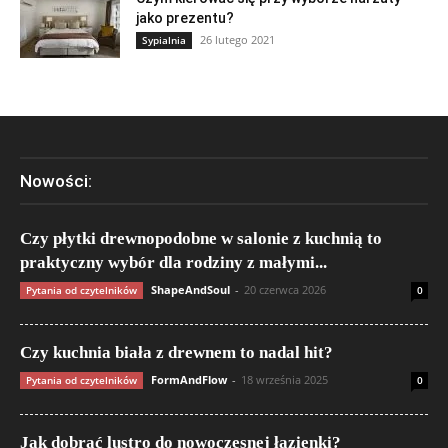
jako prezentu?
26 lutego 2021
Sypialnia
Nowości:
Czy płytki drewnopodobne w salonie z kuchnią to
praktyczny wybór dla rodziny z małymi...
ShapeAndSoul
-
20 czerwca 2026
Pytania od czytelników
0
Czy kuchnia biała z drewnem to nadal hit?
FormAndFlow
-
18 września 2025
Pytania od czytelników
0
Jak dobrać lustro do nowoczesnej łazienki?