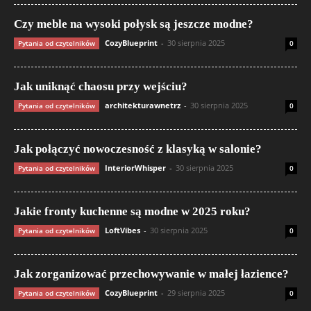
Czy meble na wysoki połysk są jeszcze modne?
CozyBlueprint
-
30 sierpnia 2025
Pytania od czytelników
0
Jak uniknąć chaosu przy wejściu?
architekturawnetrz
-
30 sierpnia 2025
Pytania od czytelników
0
Jak połączyć nowoczesność z klasyką w salonie?
InteriorWhisper
-
30 sierpnia 2025
Pytania od czytelników
0
Jakie fronty kuchenne są modne w 2025 roku?
LoftVibes
-
30 sierpnia 2025
Pytania od czytelników
0
Jak zorganizować przechowywanie w małej łazience?
CozyBlueprint
-
29 sierpnia 2025
Pytania od czytelników
0