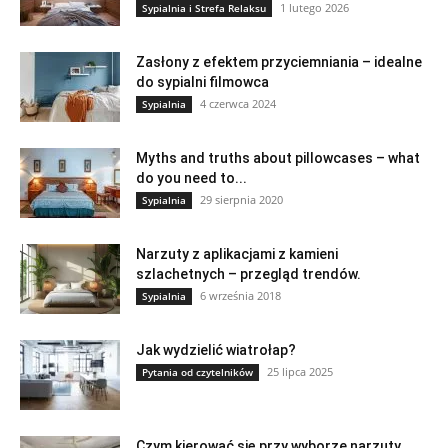
1 lutego 2026
Sypialnia i Strefa Relaksu
Zasłony z efektem przyciemniania – idealne
do sypialni filmowca
4 czerwca 2024
Sypialnia
Myths and truths about pillowcases – what
do you need to...
29 sierpnia 2020
Sypialnia
Narzuty z aplikacjami z kamieni
szlachetnych – przegląd trendów.
6 września 2018
Sypialnia
Jak wydzielić wiatrołap?
25 lipca 2025
Pytania od czytelników
Czym kierować się przy wyborze narzuty