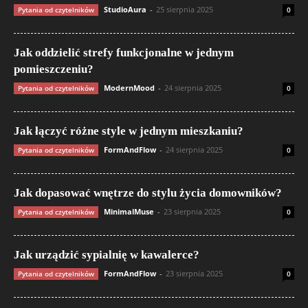
StudioAura
-
25 sierpnia 2025
Pytania od czytelników
0
Jak oddzielić strefy funkcjonalne w jednym
pomieszczeniu?
ModernMood
-
24 sierpnia 2025
Pytania od czytelników
0
Jak łączyć różne style w jednym mieszkaniu?
FormAndFlow
-
24 sierpnia 2025
Pytania od czytelników
0
Jak dopasować wnętrze do stylu życia domowników?
MinimalMuse
-
23 sierpnia 2025
Pytania od czytelników
0
Jak urządzić sypialnię w kawalerce?
FormAndFlow
-
23 sierpnia 2025
Pytania od czytelników
0