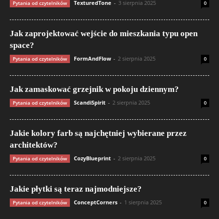
TexturedTone
-
3 sierpnia 2025
Pytania od czytelników
0
Jak zaprojektować wejście do mieszkania typu open
space?
FormAndFlow
-
2 sierpnia 2025
Pytania od czytelników
0
Jak zamaskować grzejnik w pokoju dziennym?
ScandiSpirit
-
2 sierpnia 2025
Pytania od czytelników
0
Jakie kolory farb są najchętniej wybierane przez
architektów?
CozyBlueprint
-
2 sierpnia 2025
Pytania od czytelników
0
Jakie płytki są teraz najmodniejsze?
ConceptCorners
-
1 sierpnia 2025
Pytania od czytelników
0