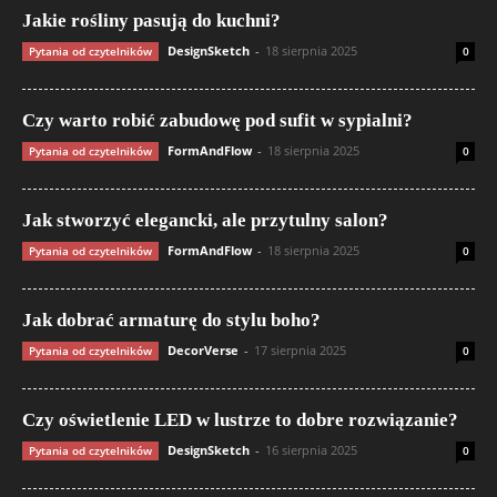
Jakie rośliny pasują do kuchni?
DesignSketch
-
18 sierpnia 2025
Pytania od czytelników
0
Czy warto robić zabudowę pod sufit w sypialni?
FormAndFlow
-
18 sierpnia 2025
Pytania od czytelników
0
Jak stworzyć elegancki, ale przytulny salon?
FormAndFlow
-
18 sierpnia 2025
Pytania od czytelników
0
Jak dobrać armaturę do stylu boho?
DecorVerse
-
17 sierpnia 2025
Pytania od czytelników
0
Czy oświetlenie LED w lustrze to dobre rozwiązanie?
DesignSketch
-
16 sierpnia 2025
Pytania od czytelników
0