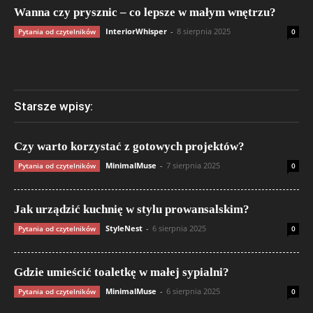
Wanna czy prysznic – co lepsze w małym wnętrzu?
InteriorWhisper
-
8 sierpnia 2025
Pytania od czytelników
0
Starsze wpisy:
Czy warto korzystać z gotowych projektów?
MinimalMuse
-
7 sierpnia 2025
Pytania od czytelników
0
Jak urządzić kuchnię w stylu prowansalskim?
StyleNest
-
6 sierpnia 2025
Pytania od czytelników
0
Gdzie umieścić toaletkę w małej sypialni?
MinimalMuse
-
6 sierpnia 2025
Pytania od czytelników
0