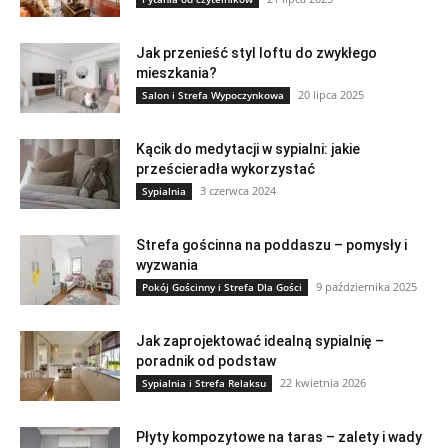
Jak przenieść styl loftu do zwykłego
mieszkania?
20 lipca 2025
Salon i Strefa Wypoczynkowa
Kącik do medytacji w sypialni: jakie
prześcieradła wykorzystać
3 czerwca 2024
Sypialnia
Strefa gościnna na poddaszu – pomysły i
wyzwania
9 października 2025
Pokój Gościnny i Strefa Dla Gości
Jak zaprojektować idealną sypialnię –
poradnik od podstaw
22 kwietnia 2026
Sypialnia i Strefa Relaksu
Płyty kompozytowe na taras – zalety i wady