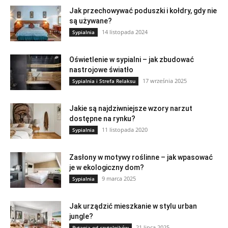
Jak przechowywać poduszki i kołdry, gdy nie
są używane?
14 listopada 2024
Sypialnia
Oświetlenie w sypialni – jak zbudować
nastrojowe światło
17 września 2025
Sypialnia i Strefa Relaksu
Jakie są najdziwniejsze wzory narzut
dostępne na rynku?
11 listopada 2020
Sypialnia
Zasłony w motywy roślinne – jak wpasować
je w ekologiczny dom?
9 marca 2025
Sypialnia
Jak urządzić mieszkanie w stylu urban
jungle?
21 lipca 2025
Pytania od czytelników