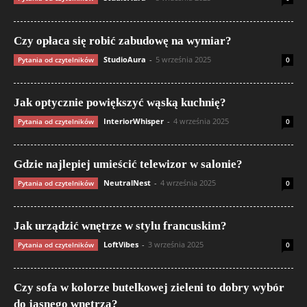
Czy opłaca się robić zabudowę na wymiar?
StudioAura
-
5 września 2025
Pytania od czytelników
0
Jak optycznie powiększyć wąską kuchnię?
InteriorWhisper
-
4 września 2025
Pytania od czytelników
0
Gdzie najlepiej umieścić telewizor w salonie?
NeutralNest
-
4 września 2025
Pytania od czytelników
0
Jak urządzić wnętrze w stylu francuskim?
LoftVibes
-
3 września 2025
Pytania od czytelników
0
Czy sofa w kolorze butelkowej zieleni to dobry wybór
do jasnego wnętrza?