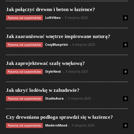
Jak połączyć drewno i beton w łazience?
LoftVibes
-
5 sierpnia 2025
Pytania od czytelników
0
Jak zaaranżować wnętrze inspirowane naturą?
CozyBlueprint
-
4 sierpnia 2025
Pytania od czytelników
0
Jak zaprojektować szafę wnękową?
StyleNest
-
3 sierpnia 2025
Pytania od czytelników
0
Jak ukryć lodówkę w zabudowie?
StudioAura
-
3 sierpnia 2025
Pytania od czytelników
0
Czy drewniana podłoga sprawdzi się w łazience?
ModernMood
-
3 sierpnia 2025
Pytania od czytelników
0