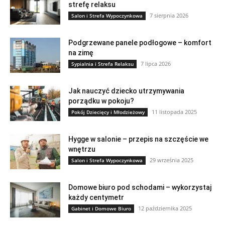
strefę relaksu
7 sierpnia 2026
Salon i Strefa Wypoczynkowa
Podgrzewane panele podłogowe – komfort
na zimę
7 lipca 2026
Sypialnia i Strefa Relaksu
Jak nauczyć dziecko utrzymywania
porządku w pokoju?
11 listopada 2025
Pokój Dziecięcy i Młodzieżowy
Hygge w salonie – przepis na szczęście we
wnętrzu
29 września 2025
Salon i Strefa Wypoczynkowa
Domowe biuro pod schodami – wykorzystaj
każdy centymetr
12 października 2025
Gabinet i Domowe Biuro