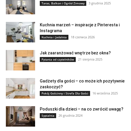
3 grudnia 2025
Taras, Balkon i Ogród Zimowy
Kuchnia marzeń – inspiracje z Pinteresta i
Instagrama
18 czerwca 2026
Kuchnia i Jadalnia
Jak zaaranżować wnętrze bez okna?
21 sierpnia 2025
Pytania od czytelników
Gadżety dla gości – co może ich pozytywnie
zaskoczyć?
16 września 2025
Pokój Gościnny i Strefa Dla Gości
Poduszki dla dzieci – na co zwrócić uwagę?
26 grudnia 2024
Sypialnia