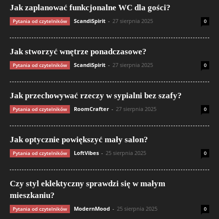
Jak zaplanować funkcjonalne WC dla gości?
ScandiSpirit
-
27 sierpnia 2025
Pytania od czytelników
0
Jak stworzyć wnętrze ponadczasowe?
ScandiSpirit
-
27 sierpnia 2025
Pytania od czytelników
0
Jak przechowywać rzeczy w sypialni bez szafy?
RoomCrafter
-
27 sierpnia 2025
Pytania od czytelników
0
Jak optycznie powiększyć mały salon?
LoftVibes
-
25 sierpnia 2025
Pytania od czytelników
0
Czy styl eklektyczny sprawdzi się w małym
mieszkaniu?
ModernMood
-
25 sierpnia 2025
Pytania od czytelników
0