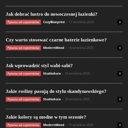
Jak dobrać lustro do nowoczesnej łazienki?
CozyBlueprint
-
17 września 2025
Pytania od czytelników
0
Czy warto stosować czarne baterie łazienkowe?
ModernMood
-
16 września 2025
Pytania od czytelników
0
Jak wprowadzić styl wabi-sabi?
StudioAura
-
15 września 2025
Pytania od czytelników
0
Jakie rośliny pasują do stylu skandynawskiego?
StudioAura
-
15 września 2025
Pytania od czytelników
0
Jakie kolory są modne w tym sezonie?
ModernMood
-
15 września 2025
Pytania od czytelników
0