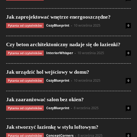
Jak zaprojektować wnętrze energooszczędne?
CozyBlueprint
-
10 września 2025
Pytania od czytelników
0
Czy beton architektoniczny nadaje się do łazienki?
InteriorWhisper
-
10 września 2025
Pytania od czytelników
0
Jak urządzić hol wejściowy w domu?
CozyBlueprint
-
10 września 2025
Pytania od czytelników
0
Jak zaaranżować salon bez okien?
CozyBlueprint
-
8 września 2025
Pytania od czytelników
0
Jak stworzyć łazienkę w stylu loftowym?
ConceptCorners
-
8 września 2025
Pytania od czytelników
0