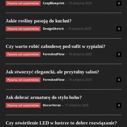
CozyBlueprint
-
19 sierpnia 2025
Pytania od czytelników
0
Jakie rośliny pasują do kuchni?
DesignSketch
-
18 sierpnia 2025
Pytania od czytelników
0
Czy warto robić zabudowę pod sufit w sypialni?
FormAndFlow
-
18 sierpnia 2025
Pytania od czytelników
0
Jak stworzyć elegancki, ale przytulny salon?
FormAndFlow
-
18 sierpnia 2025
Pytania od czytelników
0
Jak dobrać armaturę do stylu boho?
DecorVerse
-
17 sierpnia 2025
Pytania od czytelników
0
Czy oświetlenie LED w lustrze to dobre rozwiązanie?