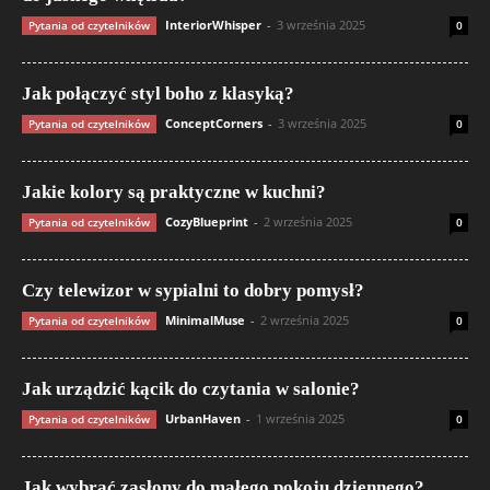
InteriorWhisper
-
3 września 2025
Pytania od czytelników
0
Jak połączyć styl boho z klasyką?
ConceptCorners
-
3 września 2025
Pytania od czytelników
0
Jakie kolory są praktyczne w kuchni?
CozyBlueprint
-
2 września 2025
Pytania od czytelników
0
Czy telewizor w sypialni to dobry pomysł?
MinimalMuse
-
2 września 2025
Pytania od czytelników
0
Jak urządzić kącik do czytania w salonie?
UrbanHaven
-
1 września 2025
Pytania od czytelników
0
Jak wybrać zasłony do małego pokoju dziennego?