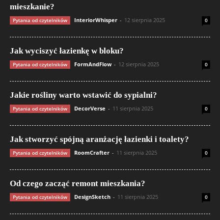
mieszkanie?
InteriorWhisper
-
12 sierpnia 2025
Pytania od czytelników
0
Jak wyciszyć łazienkę w bloku?
FormAndFlow
-
12 sierpnia 2025
Pytania od czytelników
0
Jakie rośliny warto wstawić do sypialni?
DecorVerse
-
11 sierpnia 2025
Pytania od czytelników
0
Jak stworzyć spójną aranżację łazienki i toalety?
RoomCrafter
-
11 sierpnia 2025
Pytania od czytelników
0
Od czego zacząć remont mieszkania?
DesignSketch
-
11 sierpnia 2025
Pytania od czytelników
0