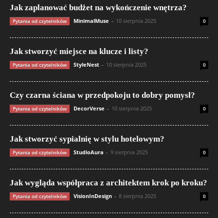
Jak zaplanować budżet na wykończenie wnętrza?
MinimalMuse
-
10 sierpnia 2025
Pytania od czytelników
0
Jak stworzyć miejsce na klucze i listy?
StyleNest
-
10 sierpnia 2025
Pytania od czytelników
0
Czy czarna ściana w przedpokoju to dobry pomysł?
DecorVerse
-
10 sierpnia 2025
Pytania od czytelników
0
Jak stworzyć sypialnię w stylu hotelowym?
StudioAura
-
9 sierpnia 2025
Pytania od czytelników
0
Jak wygląda współpraca z architektem krok po kroku?
VisionInDesign
-
8 sierpnia 2025
Pytania od czytelników
0