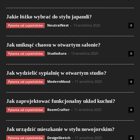
Jakie łóżko wybrać do stylu japandi?
NeutralNest
-
13 września 2025
Pytania od czytelników
0
Jak uniknąć chaosu w otwartym salonie?
StudioAura
-
13 września 2025
Pytania od czytelników
0
Jak wydzielić sypialnię w otwartym studio?
ModernMood
-
11 września 2025
Pytania od czytelników
0
Jak zaprojektować funkcjonalny układ kuchni?
RoomCrafter
-
11 września 2025
Pytania od czytelników
0
Jak urządzić mieszkanie w stylu nowojorskim?
DesignSketch
-
11 września 2025
Pytania od czytelników
0