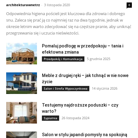
architekturawnetrz
-
3 listopada 2020
0
Odpowiednia higiena pościeli jest kluczowa dla zdrowia i dobrego
snu. Zaleca się prać ją co najmniej raz na dwa tygodnie, jednak w
okresie letnim warto zdecydować się na częstsze pranie, aby uniknąć
przegrzewania się i uczucia nieświeżości.
Pomaluj podłogę w przedpokoju – tania i
efektowna zmiana
5 grudnia 2025
Przedpokój i Komunikacja
Meble z drugiej ręki – jak tchnąć w nie nowe
życie
14 stycznia 2026
Salon i Strefa Wypoczynkowa
Testujemy najdroższe poduszki – czy
warto?
26 listopada 2024
Sypialnia
Salon w stylu japandi pomysły na spokojną