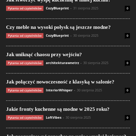
CozyBlueprint
-
31 sierpnia 2025
Pytania od czytelników
0
Czy meble na wysoki połysk są jeszcze modne?
CozyBlueprint
-
30 sierpnia 2025
Pytania od czytelników
0
Jak uniknąć chaosu przy wejściu?
architekturawnetrz
-
30 sierpnia 2025
Pytania od czytelników
0
Jak połączyć nowoczesność z klasyką w salonie?
InteriorWhisper
-
30 sierpnia 2025
Pytania od czytelników
0
Jakie fronty kuchenne są modne w 2025 roku?
LoftVibes
-
30 sierpnia 2025
Pytania od czytelników
0