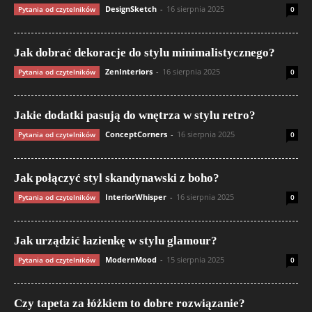
DesignSketch
-
16 sierpnia 2025
Pytania od czytelników
0
Jak dobrać dekoracje do stylu minimalistycznego?
ZenInteriors
-
16 sierpnia 2025
Pytania od czytelników
0
Jakie dodatki pasują do wnętrza w stylu retro?
ConceptCorners
-
16 sierpnia 2025
Pytania od czytelników
0
Jak połączyć styl skandynawski z boho?
InteriorWhisper
-
16 sierpnia 2025
Pytania od czytelników
0
Jak urządzić łazienkę w stylu glamour?
ModernMood
-
15 sierpnia 2025
Pytania od czytelników
0
Czy tapeta za łóżkiem to dobre rozwiązanie?