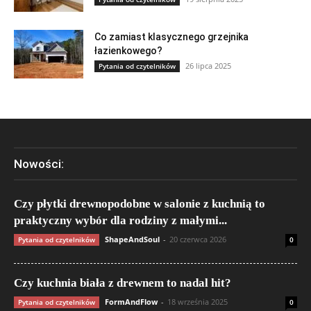
Co zamiast klasycznego grzejnika
łazienkowego?
26 lipca 2025
Pytania od czytelników
Nowości:
Czy płytki drewnopodobne w salonie z kuchnią to
praktyczny wybór dla rodziny z małymi...
ShapeAndSoul
-
20 czerwca 2026
Pytania od czytelników
0
Czy kuchnia biała z drewnem to nadal hit?
FormAndFlow
-
18 września 2025
Pytania od czytelników
0