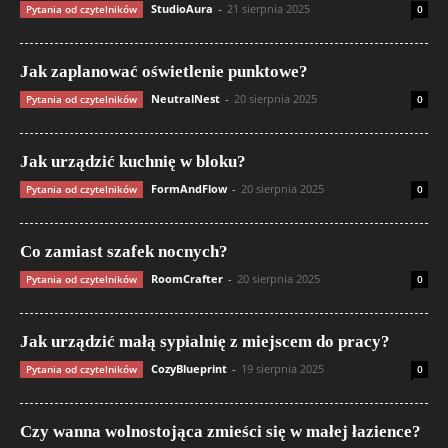
StudioAura
-
21 sierpnia 2025
Pytania od czytelników
0
Jak zaplanować oświetlenie punktowe?
NeutralNest
-
20 sierpnia 2025
Pytania od czytelników
0
Jak urządzić kuchnię w bloku?
FormAndFlow
-
20 sierpnia 2025
Pytania od czytelników
0
Co zamiast szafek nocnych?
RoomCrafter
-
20 sierpnia 2025
Pytania od czytelników
0
Jak urządzić małą sypialnię z miejscem do pracy?
CozyBlueprint
-
19 sierpnia 2025
Pytania od czytelników
0
Czy wanna wolnostojąca zmieści się w małej łazience?