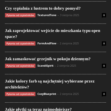
Czy sypialnia z lustrem to dobry pomysł?
TexturedTone
-
3 sierpnia 2025
Pytania od czytelników
0
Jak zaprojektować wejście do mieszkania typu open
space?
FormAndFlow
-
2 sierpnia 2025
Pytania od czytelników
0
Jak zamaskować grzejnik w pokoju dziennym?
ScandiSpirit
-
2 sierpnia 2025
Pytania od czytelników
0
Jakie kolory farb są najchętniej wybierane przez
architektów?
CozyBlueprint
-
2 sierpnia 2025
Pytania od czytelników
0
Jakie płytki są teraz najmodniejsze?