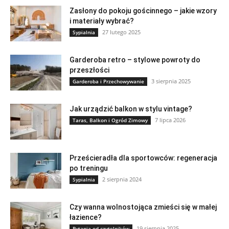
Zasłony do pokoju gościnnego – jakie wzory
i materiały wybrać?
27 lutego 2025
Sypialnia
Garderoba retro – stylowe powroty do
przeszłości
3 sierpnia 2025
Garderoba i Przechowywanie
Jak urządzić balkon w stylu vintage?
7 lipca 2026
Taras, Balkon i Ogród Zimowy
Prześcieradła dla sportowców: regeneracja
po treningu
2 sierpnia 2024
Sypialnia
Czy wanna wolnostojąca zmieści się w małej
łazience?
19 sierpnia 2025
Pytania od czytelników