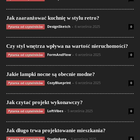
Jak zaaranżować kuchnię w stylu retro?
DesignSketch
-
6 września 2025
Pytania od czytelników
0
Czy styl wnętrza wpływa na wartość nieruchomości?
FormAndFlow
-
6 września 2025
Pytania od czytelników
0
Jakie lampki nocne są obecnie modne?
CozyBlueprint
-
6 września 2025
Pytania od czytelników
0
Jak czytać projekt wykonawczy?
LoftVibes
-
5 września 2025
Pytania od czytelników
0
Jak długo trwa projektowanie mieszkania?
StudioAura
-
5 września 2025
Pytania od czytelników
0