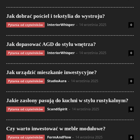
Jak dobrać pościel i tekstylia do wystroju?
InteriorWhisper
-
14 września 2025
Pytania od czytelników
0
Jak dopasować AGD do stylu wnętrza?
InteriorWhisper
-
14 września 2025
Pytania od czytelników
0
Jak urządzić mieszkanie inwestycyjne?
StudioAura
-
14 września 2025
Pytania od czytelników
0
Jakie zasłony pasują do kuchni w stylu rustykalnym?
ScandiSpirit
-
14 września 2025
Pytania od czytelników
0
Czy warto inwestować w meble modułowe?
FormAndFlow
-
14 września 2025
Pytania od czytelników
0