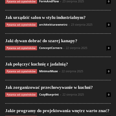
FormAndFlow
-
23 sierpnia 2025
Pytania od czytelników
0
Jak urządzić salon w stylu industrialnym?
architekturawnetrz
-
23 sierpnia 2025
Pytania od czytelników
0
Jaki dywan dobrać do szarej kanapy?
ConceptCorners
-
22 sierpnia 2025
Pytania od czytelników
0
Jak połączyć kuchnię z jadalnią?
MinimalMuse
-
22 sierpnia 2025
Pytania od czytelników
0
Jak zorganizować przechowywanie w kuchni?
CozyBlueprint
-
22 sierpnia 2025
Pytania od czytelników
0
Jakie programy do projektowania wnętrz warto znać?