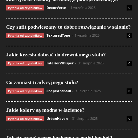
DecorVerse
-
1 września 2025
Pytania od czytelników
0
Czy sufit podwieszany to dobre rozwiązanie w salonie?
TexturedTone
-
1 września 2025
Pytania od czytelników
0
Jakie krzesła dobrać do drewnianego stołu?
InteriorWhisper
-
31 sierpnia 2025
Pytania od czytelników
0
Co zamiast tradycyjnego stołu?
ShapeAndSoul
-
31 sierpnia 2025
Pytania od czytelników
0
Jakie kolory są modne w łazience?
UrbanHaven
-
31 sierpnia 2025
Pytania od czytelników
0
Jak stworzyć wyspę kuchenną w małej kuchni?