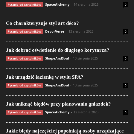
SpaceAlchemy
-
14 sierpnia 2025
Pytania od czytelników
0
Co charakteryzuje styl art déco?
DecorVerse
-
13 sierpnia 2025
Pytania od czytelników
0
Jak dobrać oświetlenie do długiego korytarza?
ShapeAndSoul
-
13 sierpnia 2025
Pytania od czytelników
0
Jak urządzić łazienkę w stylu SPA?
ShapeAndSoul
-
13 sierpnia 2025
Pytania od czytelników
0
Jak uniknąć błędów przy planowaniu gniazdek?
SpaceAlchemy
-
12 sierpnia 2025
Pytania od czytelników
0
Jakie błędy najczęściej popełniają osoby urządzające