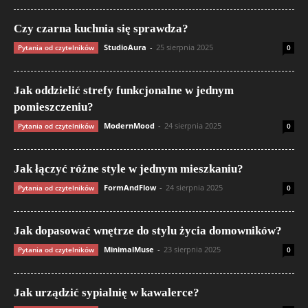
Czy czarna kuchnia się sprawdza?
StudioAura
-
25 sierpnia 2025
Pytania od czytelników
0
Jak oddzielić strefy funkcjonalne w jednym
pomieszczeniu?
ModernMood
-
24 sierpnia 2025
Pytania od czytelników
0
Jak łączyć różne style w jednym mieszkaniu?
FormAndFlow
-
24 sierpnia 2025
Pytania od czytelników
0
Jak dopasować wnętrze do stylu życia domowników?
MinimalMuse
-
23 sierpnia 2025
Pytania od czytelników
0
Jak urządzić sypialnię w kawalerce?