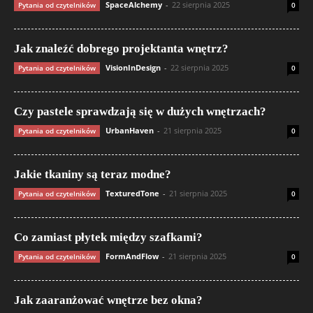
SpaceAlchemy
-
22 sierpnia 2025
Pytania od czytelników
0
Jak znaleźć dobrego projektanta wnętrz?
VisionInDesign
-
22 sierpnia 2025
Pytania od czytelników
0
Czy pastele sprawdzają się w dużych wnętrzach?
UrbanHaven
-
21 sierpnia 2025
Pytania od czytelników
0
Jakie tkaniny są teraz modne?
TexturedTone
-
21 sierpnia 2025
Pytania od czytelników
0
Co zamiast płytek między szafkami?
FormAndFlow
-
21 sierpnia 2025
Pytania od czytelników
0
Jak zaaranżować wnętrze bez okna?