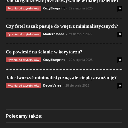
Jak zorganizować przechowywanie w małej łazience?
CozyBlueprint
-
29 sierpnia 2025
Pytania od czytelników
0
Czy fotel uszak pasuje do wnętrz minimalistycznych?
ModernMood
-
29 sierpnia 2025
Pytania od czytelników
0
Co powiesić na ścianie w korytarzu?
CozyBlueprint
-
29 sierpnia 2025
Pytania od czytelników
0
Jak stworzyć minimalistyczną, ale ciepłą aranżację?
DecorVerse
-
28 sierpnia 2025
Pytania od czytelników
0
Polecamy także: