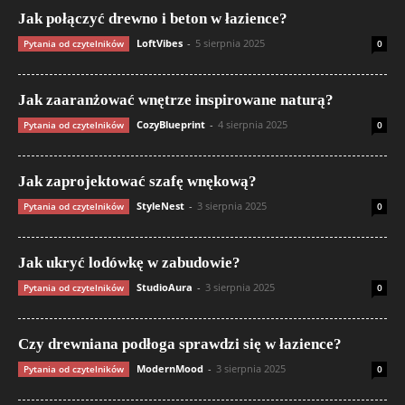
Jak połączyć drewno i beton w łazience?
LoftVibes
-
5 sierpnia 2025
Pytania od czytelników
0
Jak zaaranżować wnętrze inspirowane naturą?
CozyBlueprint
-
4 sierpnia 2025
Pytania od czytelników
0
Jak zaprojektować szafę wnękową?
StyleNest
-
3 sierpnia 2025
Pytania od czytelników
0
Jak ukryć lodówkę w zabudowie?
StudioAura
-
3 sierpnia 2025
Pytania od czytelników
0
Czy drewniana podłoga sprawdzi się w łazience?
ModernMood
-
3 sierpnia 2025
Pytania od czytelników
0