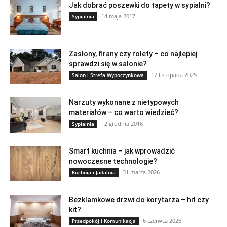
Jak dobrać poszewki do tapety w sypialni?
14 maja 2017
Sypialnia
Zasłony, firany czy rolety – co najlepiej
sprawdzi się w salonie?
17 listopada 2025
Salon i Strefa Wypoczynkowa
Narzuty wykonane z nietypowych
materiałów – co warto wiedzieć?
12 grudnia 2016
Sypialnia
Smart kuchnia – jak wprowadzić
nowoczesne technologie?
31 marca 2026
Kuchnia i Jadalnia
Bezklamkowe drzwi do korytarza – hit czy
kit?
6 czerwca 2026
Przedpokój i Komunikacja