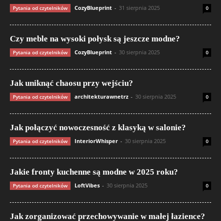
CozyBlueprint
-
31 sierpnia 2025
Pytania od czytelników
0
Czy meble na wysoki połysk są jeszcze modne?
CozyBlueprint
-
30 sierpnia 2025
Pytania od czytelników
0
Jak uniknąć chaosu przy wejściu?
architekturawnetrz
-
30 sierpnia 2025
Pytania od czytelników
0
Jak połączyć nowoczesność z klasyką w salonie?
InteriorWhisper
-
30 sierpnia 2025
Pytania od czytelników
0
Jakie fronty kuchenne są modne w 2025 roku?
LoftVibes
-
30 sierpnia 2025
Pytania od czytelników
0
Jak zorganizować przechowywanie w małej łazience?