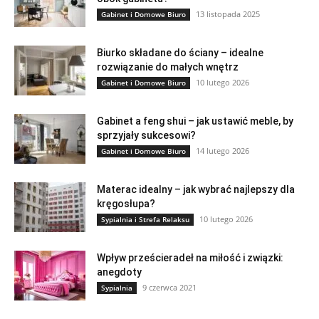
13 listopada 2025
Gabinet i Domowe Biuro
Biurko składane do ściany – idealne
rozwiązanie do małych wnętrz
10 lutego 2026
Gabinet i Domowe Biuro
Gabinet a feng shui – jak ustawić meble, by
sprzyjały sukcesowi?
14 lutego 2026
Gabinet i Domowe Biuro
Materac idealny – jak wybrać najlepszy dla
kręgosłupa?
10 lutego 2026
Sypialnia i Strefa Relaksu
Wpływ prześcieradeł na miłość i związki:
anegdoty
9 czerwca 2021
Sypialnia