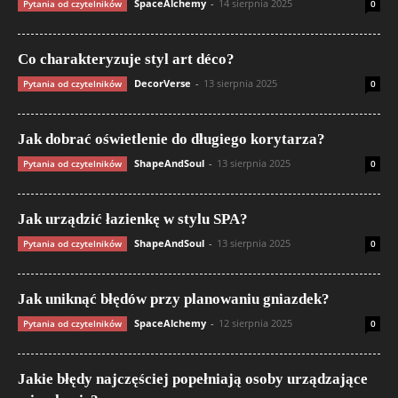
SpaceAlchemy
-
14 sierpnia 2025
Pytania od czytelników
0
Co charakteryzuje styl art déco?
DecorVerse
-
13 sierpnia 2025
Pytania od czytelników
0
Jak dobrać oświetlenie do długiego korytarza?
ShapeAndSoul
-
13 sierpnia 2025
Pytania od czytelników
0
Jak urządzić łazienkę w stylu SPA?
ShapeAndSoul
-
13 sierpnia 2025
Pytania od czytelników
0
Jak uniknąć błędów przy planowaniu gniazdek?
SpaceAlchemy
-
12 sierpnia 2025
Pytania od czytelników
0
Jakie błędy najczęściej popełniają osoby urządzające