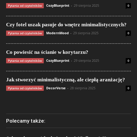
CozyBlueprint
-
29 sierpnia 2025
Pytania od czytelników
0
Czy fotel uszak pasuje do wnętrz minimalistycznych?
ModernMood
-
29 sierpnia 2025
Pytania od czytelników
0
Co powiesić na ścianie w korytarzu?
CozyBlueprint
-
29 sierpnia 2025
Pytania od czytelników
0
Jak stworzyć minimalistyczną, ale ciepłą aranżację?
DecorVerse
-
28 sierpnia 2025
Pytania od czytelników
0
Polecamy także: