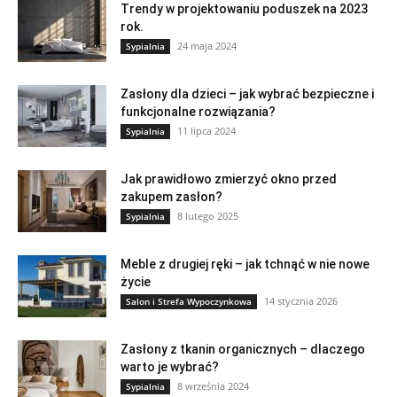
Trendy w projektowaniu poduszek na 2023
rok.
24 maja 2024
Sypialnia
Zasłony dla dzieci – jak wybrać bezpieczne i
funkcjonalne rozwiązania?
11 lipca 2024
Sypialnia
Jak prawidłowo zmierzyć okno przed
zakupem zasłon?
8 lutego 2025
Sypialnia
Meble z drugiej ręki – jak tchnąć w nie nowe
życie
14 stycznia 2026
Salon i Strefa Wypoczynkowa
Zasłony z tkanin organicznych – dlaczego
warto je wybrać?
8 września 2024
Sypialnia