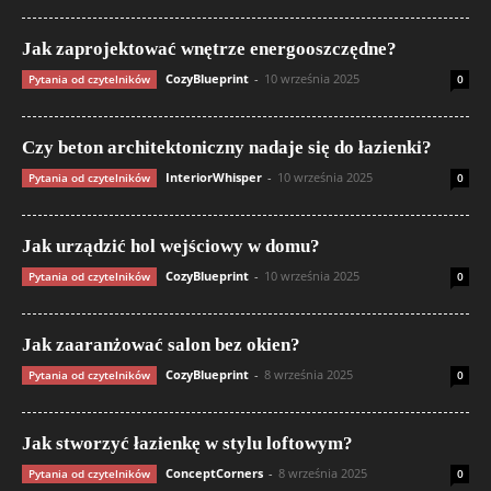
Jak zaprojektować wnętrze energooszczędne?
CozyBlueprint
-
10 września 2025
Pytania od czytelników
0
Czy beton architektoniczny nadaje się do łazienki?
InteriorWhisper
-
10 września 2025
Pytania od czytelników
0
Jak urządzić hol wejściowy w domu?
CozyBlueprint
-
10 września 2025
Pytania od czytelników
0
Jak zaaranżować salon bez okien?
CozyBlueprint
-
8 września 2025
Pytania od czytelników
0
Jak stworzyć łazienkę w stylu loftowym?
ConceptCorners
-
8 września 2025
Pytania od czytelników
0