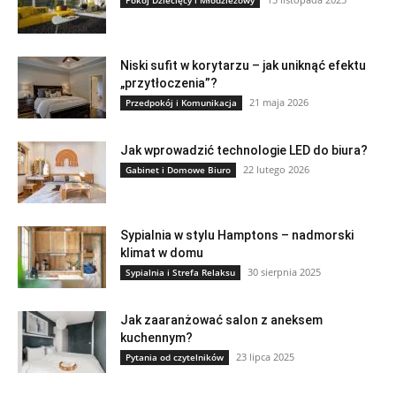
Niski sufit w korytarzu – jak uniknąć efektu
„przytłoczenia”?
21 maja 2026
Przedpokój i Komunikacja
Jak wprowadzić technologie LED do biura?
22 lutego 2026
Gabinet i Domowe Biuro
Sypialnia w stylu Hamptons – nadmorski
klimat w domu
30 sierpnia 2025
Sypialnia i Strefa Relaksu
Jak zaaranżować salon z aneksem
kuchennym?
23 lipca 2025
Pytania od czytelników