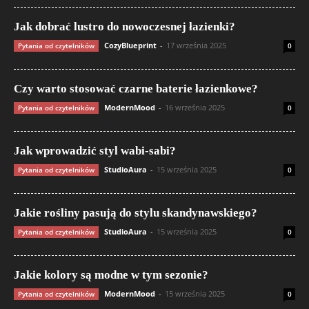
Jak dobrać lustro do nowoczesnej łazienki?
CozyBlueprint
-
17 września 2025
Pytania od czytelników
0
Czy warto stosować czarne baterie łazienkowe?
ModernMood
-
16 września 2025
Pytania od czytelników
0
Jak wprowadzić styl wabi-sabi?
StudioAura
-
15 września 2025
Pytania od czytelników
0
Jakie rośliny pasują do stylu skandynawskiego?
StudioAura
-
15 września 2025
Pytania od czytelników
0
Jakie kolory są modne w tym sezonie?
ModernMood
-
15 września 2025
Pytania od czytelników
0