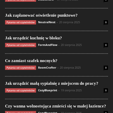
Jak zaplanować oświetlenie punktowe?
NeutralNest
-
20 sierpnia 2025
Pytania od czytelników
0
Jak urządzić kuchnię w bloku?
FormAndFlow
-
20 sierpnia 2025
Pytania od czytelników
0
Co zamiast szafek nocnych?
RoomCrafter
-
20 sierpnia 2025
Pytania od czytelników
0
Jak urządzić małą sypialnię z miejscem do pracy?
CozyBlueprint
-
19 sierpnia 2025
Pytania od czytelników
0
Czy wanna wolnostojąca zmieści się w małej łazience?
CozyBlueprint
-
19 sierpnia 2025
Pytania od czytelników
0