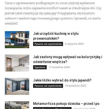
Taras z ogrzewaniem podłogowym to coraz częściej wybierane
rozwiązanie, które zapewnia komfort nawet w chłodniejsze dni. Czy
jednak takie inwestycje się opłacają? Przyglądamy się kosztom,
zaletom i wadom tego innowacyjnego systemu. Sprawdź, co warto
wiedzieć!
Jak urządzić kuchnię w stylu
prowansalskim?
6 sierpnia 2025
Pytania od czytelników
Jak zasłony mogą wpływać na kolorystykę i
oświetlenie wnętrza?
17 września 2024
Sypialnia
Jakie łóżko wybrać do stylu japandi?
13 września 2025
Pytania od czytelników
Metamorfoza pokoju dziecka – przed i po
13 listopada 2025
Pokój Dziecięcy i Młodzieżowy