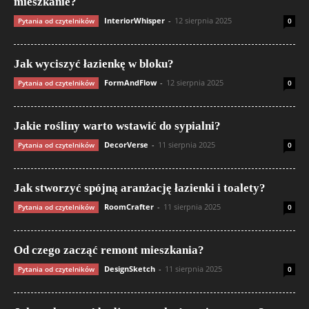
mieszkanie?
InteriorWhisper
-
12 sierpnia 2025
Pytania od czytelników
0
Jak wyciszyć łazienkę w bloku?
FormAndFlow
-
12 sierpnia 2025
Pytania od czytelników
0
Jakie rośliny warto wstawić do sypialni?
DecorVerse
-
11 sierpnia 2025
Pytania od czytelników
0
Jak stworzyć spójną aranżację łazienki i toalety?
RoomCrafter
-
11 sierpnia 2025
Pytania od czytelników
0
Od czego zacząć remont mieszkania?
DesignSketch
-
11 sierpnia 2025
Pytania od czytelników
0