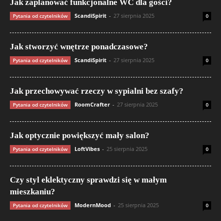
Jak zaplanować funkcjonalne WC dla gości?
ScandiSpirit
-
27 sierpnia 2025
Pytania od czytelników
0
Jak stworzyć wnętrze ponadczasowe?
ScandiSpirit
-
27 sierpnia 2025
Pytania od czytelników
0
Jak przechowywać rzeczy w sypialni bez szafy?
RoomCrafter
-
27 sierpnia 2025
Pytania od czytelników
0
Jak optycznie powiększyć mały salon?
LoftVibes
-
25 sierpnia 2025
Pytania od czytelników
0
Czy styl eklektyczny sprawdzi się w małym
mieszkaniu?
ModernMood
-
25 sierpnia 2025
Pytania od czytelników
0