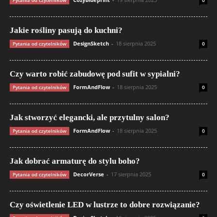
Jakie rośliny pasują do kuchni?
DesignSketch
-
18 sierpnia 2025
Pytania od czytelników
0
Czy warto robić zabudowę pod sufit w sypialni?
FormAndFlow
-
18 sierpnia 2025
Pytania od czytelników
0
Jak stworzyć elegancki, ale przytulny salon?
FormAndFlow
-
18 sierpnia 2025
Pytania od czytelników
0
Jak dobrać armaturę do stylu boho?
DecorVerse
-
17 sierpnia 2025
Pytania od czytelników
0
Czy oświetlenie LED w lustrze to dobre rozwiązanie?