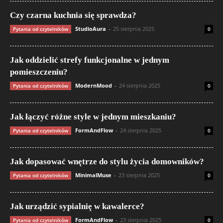
Czy czarna kuchnia się sprawdza?
StudioAura
-
25 sierpnia 2025
Pytania od czytelników
0
Jak oddzielić strefy funkcjonalne w jednym
pomieszczeniu?
ModernMood
-
24 sierpnia 2025
Pytania od czytelników
0
Jak łączyć różne style w jednym mieszkaniu?
FormAndFlow
-
24 sierpnia 2025
Pytania od czytelników
0
Jak dopasować wnętrze do stylu życia domowników?
MinimalMuse
-
23 sierpnia 2025
Pytania od czytelników
0
Jak urządzić sypialnię w kawalerce?
FormAndFlow
-
23 sierpnia 2025
Pytania od czytelników
0