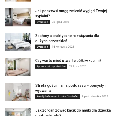
Jak poszewki mogą zmienić wygląd Twojej
sypialni?
25 lipca 2016
Sypialnia
Zasłony a praktyczne rozwiązania dla
dużych przeszkleń
14 kwietnia 2025
Sypialnia
Czy warto mieć otwarte półki w kuchni?
27 lipca 2025
Pytania od czytelników
Strefa gościnna na poddaszu – pomysły i
wyzwania
9 października 2025
Pokój Gościnny i Strefa Dla Gości
Jak zorganizować kącik do nauki dla dziecka
obok gabinetu?