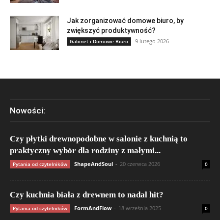
Jak zorganizować domowe biuro, by
zwiększyć produktywność?
9 lutego 2026
Gabinet i Domowe Biuro
Nowości:
Czy płytki drewnopodobne w salonie z kuchnią to
praktyczny wybór dla rodziny z małymi...
ShapeAndSoul
-
20 czerwca 2026
Pytania od czytelników
0
Czy kuchnia biała z drewnem to nadal hit?
FormAndFlow
-
18 września 2025
Pytania od czytelników
0