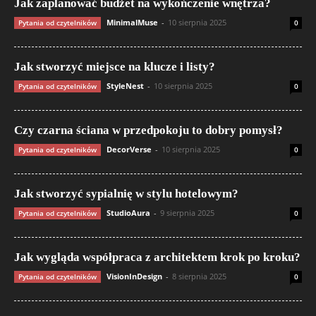
Jak zaplanować budżet na wykończenie wnętrza?
MinimalMuse
-
10 sierpnia 2025
Pytania od czytelników
0
Jak stworzyć miejsce na klucze i listy?
StyleNest
-
10 sierpnia 2025
Pytania od czytelników
0
Czy czarna ściana w przedpokoju to dobry pomysł?
DecorVerse
-
10 sierpnia 2025
Pytania od czytelników
0
Jak stworzyć sypialnię w stylu hotelowym?
StudioAura
-
9 sierpnia 2025
Pytania od czytelników
0
Jak wygląda współpraca z architektem krok po kroku?
VisionInDesign
-
8 sierpnia 2025
Pytania od czytelników
0