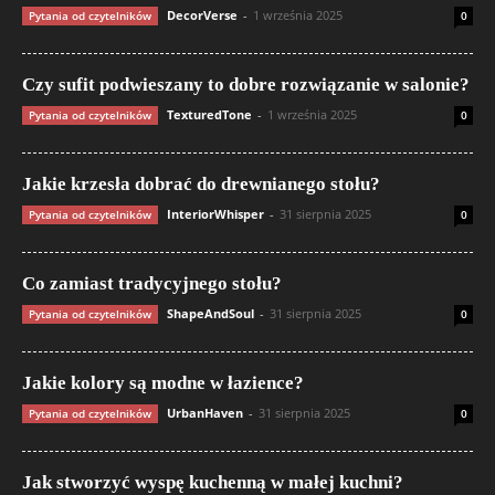
DecorVerse
-
1 września 2025
Pytania od czytelników
0
Czy sufit podwieszany to dobre rozwiązanie w salonie?
TexturedTone
-
1 września 2025
Pytania od czytelników
0
Jakie krzesła dobrać do drewnianego stołu?
InteriorWhisper
-
31 sierpnia 2025
Pytania od czytelników
0
Co zamiast tradycyjnego stołu?
ShapeAndSoul
-
31 sierpnia 2025
Pytania od czytelników
0
Jakie kolory są modne w łazience?
UrbanHaven
-
31 sierpnia 2025
Pytania od czytelników
0
Jak stworzyć wyspę kuchenną w małej kuchni?