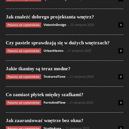
Jak znaleźć dobrego projektanta wnętrz?
VisionInDesign
-
22 sierpnia 2025
Pytania od czytelników
0
Czy pastele sprawdzają się w dużych wnętrzach?
UrbanHaven
-
21 sierpnia 2025
Pytania od czytelników
0
Jakie tkaniny są teraz modne?
TexturedTone
-
21 sierpnia 2025
Pytania od czytelników
0
Co zamiast płytek między szafkami?
FormAndFlow
-
21 sierpnia 2025
Pytania od czytelników
0
Jak zaaranżować wnętrze bez okna?
StudioAura
-
21 sierpnia 2025
Pytania od czytelników
0