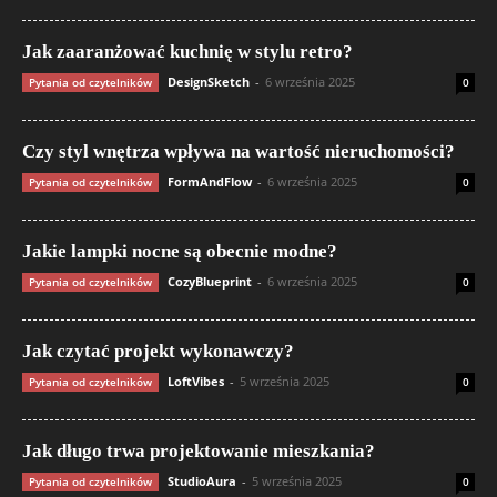
Jak zaaranżować kuchnię w stylu retro?
DesignSketch
-
6 września 2025
Pytania od czytelników
0
Czy styl wnętrza wpływa na wartość nieruchomości?
FormAndFlow
-
6 września 2025
Pytania od czytelników
0
Jakie lampki nocne są obecnie modne?
CozyBlueprint
-
6 września 2025
Pytania od czytelników
0
Jak czytać projekt wykonawczy?
LoftVibes
-
5 września 2025
Pytania od czytelników
0
Jak długo trwa projektowanie mieszkania?
StudioAura
-
5 września 2025
Pytania od czytelników
0