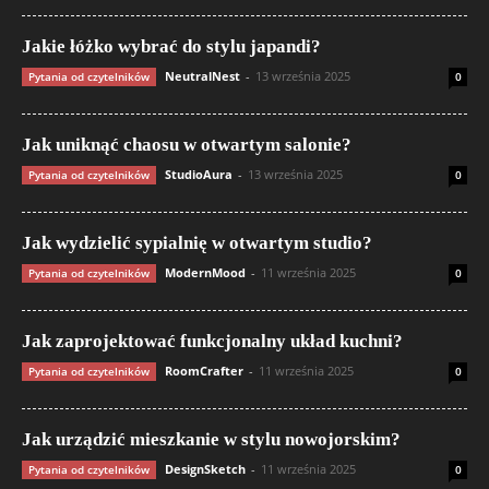
Jakie łóżko wybrać do stylu japandi?
NeutralNest
-
13 września 2025
Pytania od czytelników
0
Jak uniknąć chaosu w otwartym salonie?
StudioAura
-
13 września 2025
Pytania od czytelników
0
Jak wydzielić sypialnię w otwartym studio?
ModernMood
-
11 września 2025
Pytania od czytelników
0
Jak zaprojektować funkcjonalny układ kuchni?
RoomCrafter
-
11 września 2025
Pytania od czytelników
0
Jak urządzić mieszkanie w stylu nowojorskim?
DesignSketch
-
11 września 2025
Pytania od czytelników
0