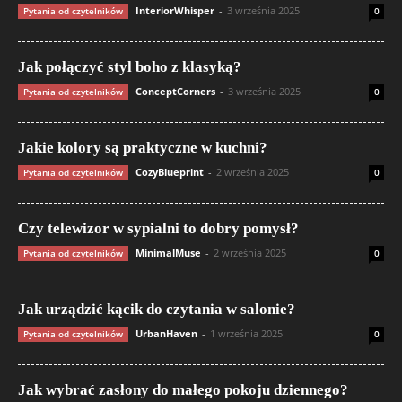
InteriorWhisper
-
3 września 2025
Pytania od czytelników
0
Jak połączyć styl boho z klasyką?
ConceptCorners
-
3 września 2025
Pytania od czytelników
0
Jakie kolory są praktyczne w kuchni?
CozyBlueprint
-
2 września 2025
Pytania od czytelników
0
Czy telewizor w sypialni to dobry pomysł?
MinimalMuse
-
2 września 2025
Pytania od czytelników
0
Jak urządzić kącik do czytania w salonie?
UrbanHaven
-
1 września 2025
Pytania od czytelników
0
Jak wybrać zasłony do małego pokoju dziennego?