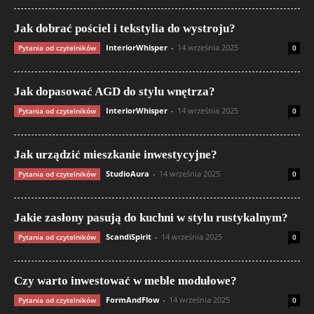
Jak dobrać pościel i tekstylia do wystroju?
InteriorWhisper
-
14 września 2025
Pytania od czytelników
0
Jak dopasować AGD do stylu wnętrza?
InteriorWhisper
-
14 września 2025
Pytania od czytelników
0
Jak urządzić mieszkanie inwestycyjne?
StudioAura
-
14 września 2025
Pytania od czytelników
0
Jakie zasłony pasują do kuchni w stylu rustykalnym?
ScandiSpirit
-
14 września 2025
Pytania od czytelników
0
Czy warto inwestować w meble modułowe?
FormAndFlow
-
14 września 2025
Pytania od czytelników
0