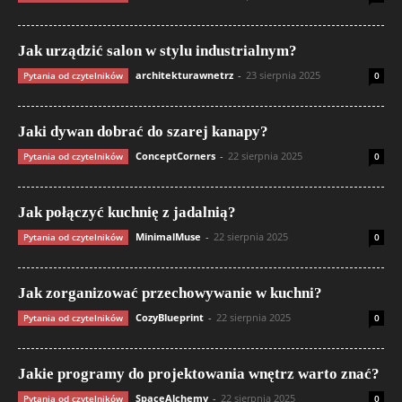
Jak urządzić salon w stylu industrialnym?
architekturawnetrz
-
23 sierpnia 2025
Pytania od czytelników
0
Jaki dywan dobrać do szarej kanapy?
ConceptCorners
-
22 sierpnia 2025
Pytania od czytelników
0
Jak połączyć kuchnię z jadalnią?
MinimalMuse
-
22 sierpnia 2025
Pytania od czytelników
0
Jak zorganizować przechowywanie w kuchni?
CozyBlueprint
-
22 sierpnia 2025
Pytania od czytelników
0
Jakie programy do projektowania wnętrz warto znać?
SpaceAlchemy
-
22 sierpnia 2025
Pytania od czytelników
0