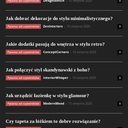
DesignSketch
-
16 sierpnia 2025
Pytania od czytelników
0
Jak dobrać dekoracje do stylu minimalistycznego?
ZenInteriors
-
16 sierpnia 2025
Pytania od czytelników
0
Jakie dodatki pasują do wnętrza w stylu retro?
ConceptCorners
-
16 sierpnia 2025
Pytania od czytelników
0
Jak połączyć styl skandynawski z boho?
InteriorWhisper
-
16 sierpnia 2025
Pytania od czytelników
0
Jak urządzić łazienkę w stylu glamour?
ModernMood
-
15 sierpnia 2025
Pytania od czytelników
0
Czy tapeta za łóżkiem to dobre rozwiązanie?