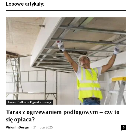
Losowe artykuły:
Taras, Balkon i Ogród Zimowy
Taras z ogrzewaniem podłogowym – czy to
się opłaca?
VisionInDesign
-
31 lipca 2025
0