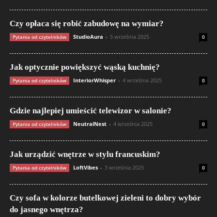
Czy opłaca się robić zabudowę na wymiar?
StudioAura
-
5 września 2025
Pytania od czytelników
0
Jak optycznie powiększyć wąską kuchnię?
InteriorWhisper
-
4 września 2025
Pytania od czytelników
0
Gdzie najlepiej umieścić telewizor w salonie?
NeutralNest
-
4 września 2025
Pytania od czytelników
0
Jak urządzić wnętrze w stylu francuskim?
LoftVibes
-
3 września 2025
Pytania od czytelników
0
Czy sofa w kolorze butelkowej zieleni to dobry wybór
do jasnego wnętrza?