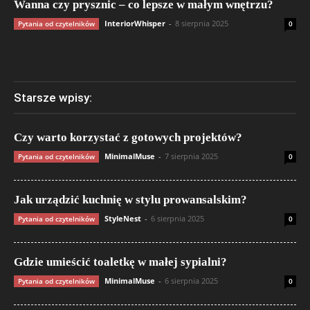
Wanna czy prysznic – co lepsze w małym wnętrzu?
InteriorWhisper
-
8 sierpnia 2025
Pytania od czytelników
0
Starsze wpisy:
Czy warto korzystać z gotowych projektów?
MinimalMuse
-
7 sierpnia 2025
Pytania od czytelników
0
Jak urządzić kuchnię w stylu prowansalskim?
StyleNest
-
6 sierpnia 2025
Pytania od czytelników
0
Gdzie umieścić toaletkę w małej sypialni?
MinimalMuse
-
6 sierpnia 2025
Pytania od czytelników
0