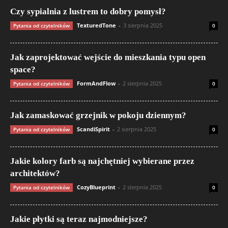
Czy sypialnia z lustrem to dobry pomysł?
TexturedTone
-
3 sierpnia 2025
Pytania od czytelników
0
Jak zaprojektować wejście do mieszkania typu open
space?
FormAndFlow
-
2 sierpnia 2025
Pytania od czytelników
0
Jak zamaskować grzejnik w pokoju dziennym?
ScandiSpirit
-
2 sierpnia 2025
Pytania od czytelników
0
Jakie kolory farb są najchętniej wybierane przez
architektów?
CozyBlueprint
-
2 sierpnia 2025
Pytania od czytelników
0
Jakie płytki są teraz najmodniejsze?