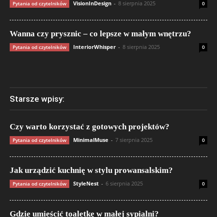
VisionInDesign
-
8 sierpnia 2025
Pytania od czytelników
0
Wanna czy prysznic – co lepsze w małym wnętrzu?
InteriorWhisper
-
8 sierpnia 2025
Pytania od czytelników
0
Starsze wpisy:
Czy warto korzystać z gotowych projektów?
MinimalMuse
-
7 sierpnia 2025
Pytania od czytelników
0
Jak urządzić kuchnię w stylu prowansalskim?
StyleNest
-
6 sierpnia 2025
Pytania od czytelników
0
Gdzie umieścić toaletkę w małej sypialni?