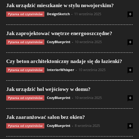
Jak urządzić mieszkanie w stylu nowojorskim?
DesignSketch
-
11 września 2025
Pytania od czytelników
0
Jak zaprojektować wnętrze energooszczędne?
CozyBlueprint
-
10 września 2025
Pytania od czytelników
0
Czy beton architektoniczny nadaje się do łazienki?
InteriorWhisper
-
10 września 2025
Pytania od czytelników
0
Jak urządzić hol wejściowy w domu?
CozyBlueprint
-
10 września 2025
Pytania od czytelników
0
Jak zaaranżować salon bez okien?
CozyBlueprint
-
8 września 2025
Pytania od czytelników
0