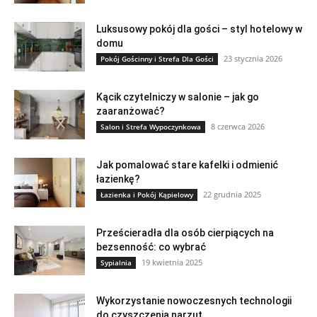
Luksusowy pokój dla gości – styl hotelowy w
domu
23 stycznia 2026
Pokój Gościnny i Strefa Dla Gości
Kącik czytelniczy w salonie – jak go
zaaranżować?
8 czerwca 2026
Salon i Strefa Wypoczynkowa
Jak pomalować stare kafelki i odmienić
łazienkę?
22 grudnia 2025
Łazienka i Pokój Kąpielowy
Prześcieradła dla osób cierpiących na
bezsenność: co wybrać
19 kwietnia 2025
Sypialnia
Wykorzystanie nowoczesnych technologii
do czyszczenia narzut.