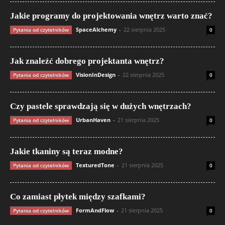
Jakie programy do projektowania wnętrz warto znać?
SpaceAlchemy
-
22 sierpnia 2025
Pytania od czytelników
0
Jak znaleźć dobrego projektanta wnętrz?
VisionInDesign
-
22 sierpnia 2025
Pytania od czytelników
0
Czy pastele sprawdzają się w dużych wnętrzach?
UrbanHaven
-
21 sierpnia 2025
Pytania od czytelników
0
Jakie tkaniny są teraz modne?
TexturedTone
-
21 sierpnia 2025
Pytania od czytelników
0
Co zamiast płytek między szafkami?
FormAndFlow
-
21 sierpnia 2025
Pytania od czytelników
0