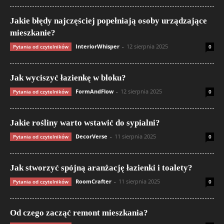
Jakie błędy najczęściej popełniają osoby urządzające
mieszkanie?
InteriorWhisper
-
12 sierpnia 2025
Pytania od czytelników
0
Jak wyciszyć łazienkę w bloku?
FormAndFlow
-
12 sierpnia 2025
Pytania od czytelników
0
Jakie rośliny warto wstawić do sypialni?
DecorVerse
-
11 sierpnia 2025
Pytania od czytelników
0
Jak stworzyć spójną aranżację łazienki i toalety?
RoomCrafter
-
11 sierpnia 2025
Pytania od czytelników
0
Od czego zacząć remont mieszkania?