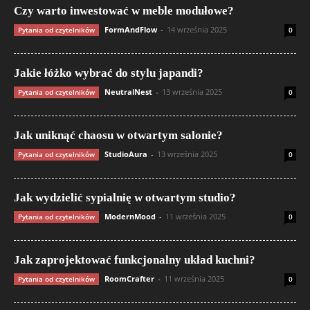
Czy warto inwestować w meble modułowe?
FormAndFlow
-
14 września 2025
Pytania od czytelników
0
Jakie łóżko wybrać do stylu japandi?
NeutralNest
-
13 września 2025
Pytania od czytelników
0
Jak uniknąć chaosu w otwartym salonie?
StudioAura
-
13 września 2025
Pytania od czytelników
0
Jak wydzielić sypialnię w otwartym studio?
ModernMood
-
11 września 2025
Pytania od czytelników
0
Jak zaprojektować funkcjonalny układ kuchni?
RoomCrafter
-
11 września 2025
Pytania od czytelników
0