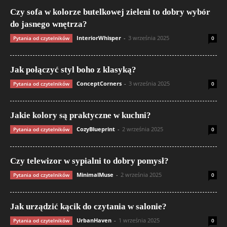
Czy sofa w kolorze butelkowej zieleni to dobry wybór
do jasnego wnętrza?
InteriorWhisper
-
3 września 2025
Pytania od czytelników
0
Jak połączyć styl boho z klasyką?
ConceptCorners
-
3 września 2025
Pytania od czytelników
0
Jakie kolory są praktyczne w kuchni?
CozyBlueprint
-
2 września 2025
Pytania od czytelników
0
Czy telewizor w sypialni to dobry pomysł?
MinimalMuse
-
2 września 2025
Pytania od czytelników
0
Jak urządzić kącik do czytania w salonie?
UrbanHaven
-
1 września 2025
Pytania od czytelników
0