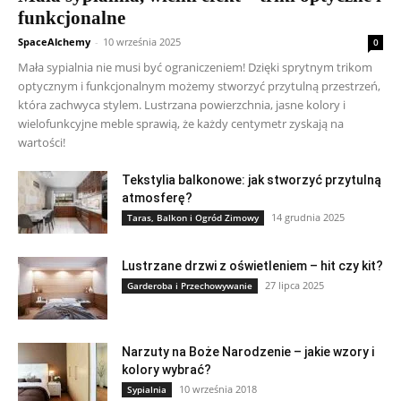
funkcjonalne
SpaceAlchemy
-
10 września 2025
0
Mała sypialnia nie musi być ograniczeniem! Dzięki sprytnym trikom
optycznym i funkcjonalnym możemy stworzyć przytulną przestrzeń,
która zachwyca stylem. Lustrzana powierzchnia, jasne kolory i
wielofunkcyjne meble sprawią, że każdy centymetr zyskają na
wartości!
Tekstylia balkonowe: jak stworzyć przytulną
atmosferę?
14 grudnia 2025
Taras, Balkon i Ogród Zimowy
Lustrzane drzwi z oświetleniem – hit czy kit?
27 lipca 2025
Garderoba i Przechowywanie
Narzuty na Boże Narodzenie – jakie wzory i
kolory wybrać?
10 września 2018
Sypialnia