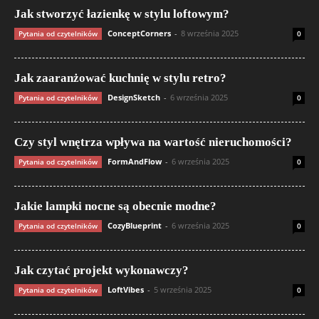
Jak stworzyć łazienkę w stylu loftowym?
ConceptCorners
-
8 września 2025
Pytania od czytelników
0
Jak zaaranżować kuchnię w stylu retro?
DesignSketch
-
6 września 2025
Pytania od czytelników
0
Czy styl wnętrza wpływa na wartość nieruchomości?
FormAndFlow
-
6 września 2025
Pytania od czytelników
0
Jakie lampki nocne są obecnie modne?
CozyBlueprint
-
6 września 2025
Pytania od czytelników
0
Jak czytać projekt wykonawczy?
LoftVibes
-
5 września 2025
Pytania od czytelników
0