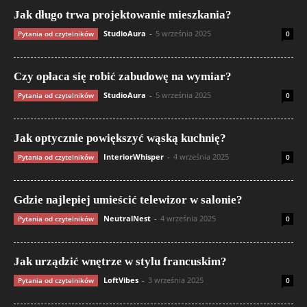
Jak długo trwa projektowanie mieszkania?
StudioAura
-
5 września 2025
Pytania od czytelników
0
Czy opłaca się robić zabudowę na wymiar?
StudioAura
-
5 września 2025
Pytania od czytelników
0
Jak optycznie powiększyć wąską kuchnię?
InteriorWhisper
-
4 września 2025
Pytania od czytelników
0
Gdzie najlepiej umieścić telewizor w salonie?
NeutralNest
-
4 września 2025
Pytania od czytelników
0
Jak urządzić wnętrze w stylu francuskim?
LoftVibes
-
3 września 2025
Pytania od czytelników
0