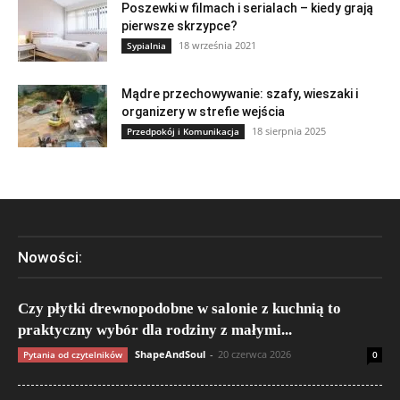
Poszewki w filmach i serialach – kiedy grają
pierwsze skrzypce?
18 września 2021
Sypialnia
Mądre przechowywanie: szafy, wieszaki i
organizery w strefie wejścia
18 sierpnia 2025
Przedpokój i Komunikacja
Nowości:
Czy płytki drewnopodobne w salonie z kuchnią to
praktyczny wybór dla rodziny z małymi...
ShapeAndSoul
-
20 czerwca 2026
Pytania od czytelników
0