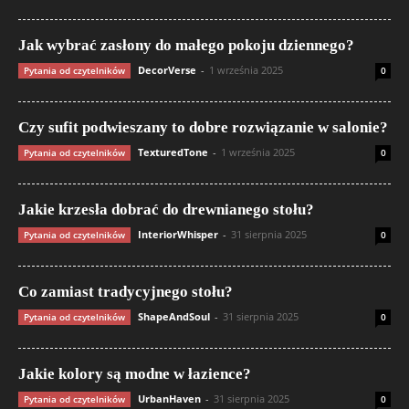
Jak wybrać zasłony do małego pokoju dziennego?
DecorVerse
-
1 września 2025
Pytania od czytelników
0
Czy sufit podwieszany to dobre rozwiązanie w salonie?
TexturedTone
-
1 września 2025
Pytania od czytelników
0
Jakie krzesła dobrać do drewnianego stołu?
InteriorWhisper
-
31 sierpnia 2025
Pytania od czytelników
0
Co zamiast tradycyjnego stołu?
ShapeAndSoul
-
31 sierpnia 2025
Pytania od czytelników
0
Jakie kolory są modne w łazience?
UrbanHaven
-
31 sierpnia 2025
Pytania od czytelników
0