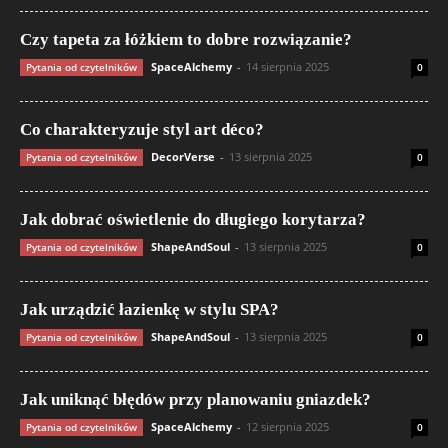
Czy tapeta za łóżkiem to dobre rozwiązanie?
SpaceAlchemy
-
14 sierpnia 2025
Pytania od czytelników
0
Co charakteryzuje styl art déco?
DecorVerse
-
13 sierpnia 2025
Pytania od czytelników
0
Jak dobrać oświetlenie do długiego korytarza?
ShapeAndSoul
-
13 sierpnia 2025
Pytania od czytelników
0
Jak urządzić łazienkę w stylu SPA?
ShapeAndSoul
-
13 sierpnia 2025
Pytania od czytelników
0
Jak uniknąć błędów przy planowaniu gniazdek?
SpaceAlchemy
-
12 sierpnia 2025
Pytania od czytelników
0