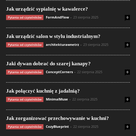
Jak urządzić sypialnię w kawalerce?
FormAndFlow
-
23 sierpnia 2025
Pytania od czytelników
0
Jak urządzić salon w stylu industrialnym?
architekturawnetrz
-
23 sierpnia 2025
Pytania od czytelników
0
Jaki dywan dobrać do szarej kanapy?
ConceptCorners
-
22 sierpnia 2025
Pytania od czytelników
0
Jak połączyć kuchnię z jadalnią?
MinimalMuse
-
22 sierpnia 2025
Pytania od czytelników
0
Jak zorganizować przechowywanie w kuchni?
CozyBlueprint
-
22 sierpnia 2025
Pytania od czytelników
0