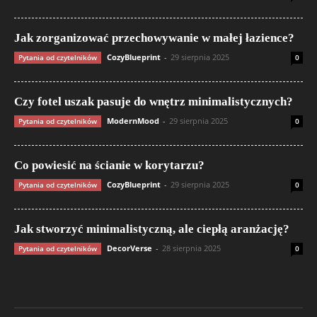
Jak zorganizować przechowywanie w małej łazience?
CozyBlueprint
-
29 sierpnia 2025
Pytania od czytelników
0
Czy fotel uszak pasuje do wnętrz minimalistycznych?
ModernMood
-
29 sierpnia 2025
Pytania od czytelników
0
Co powiesić na ścianie w korytarzu?
CozyBlueprint
-
29 sierpnia 2025
Pytania od czytelników
0
Jak stworzyć minimalistyczną, ale ciepłą aranżację?
DecorVerse
-
28 sierpnia 2025
Pytania od czytelników
0