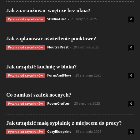
Jak zaaranżować wnętrze bez okna?
StudioAura
-
21 sierpnia 2025
Pytania od czytelników
0
Jak zaplanować oświetlenie punktowe?
NeutralNest
-
20 sierpnia 2025
Pytania od czytelników
0
Jak urządzić kuchnię w bloku?
FormAndFlow
-
20 sierpnia 2025
Pytania od czytelników
0
Co zamiast szafek nocnych?
RoomCrafter
-
20 sierpnia 2025
Pytania od czytelników
0
Jak urządzić małą sypialnię z miejscem do pracy?
CozyBlueprint
-
19 sierpnia 2025
Pytania od czytelników
0