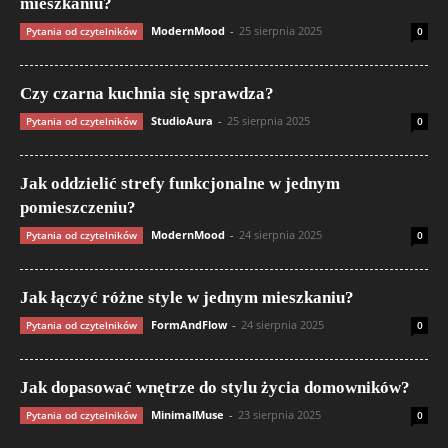
mieszkaniu?
ModernMood
-
25 sierpnia 2025
Pytania od czytelników
0
Czy czarna kuchnia się sprawdza?
StudioAura
-
25 sierpnia 2025
Pytania od czytelników
0
Jak oddzielić strefy funkcjonalne w jednym
pomieszczeniu?
ModernMood
-
24 sierpnia 2025
Pytania od czytelników
0
Jak łączyć różne style w jednym mieszkaniu?
FormAndFlow
-
24 sierpnia 2025
Pytania od czytelników
0
Jak dopasować wnętrze do stylu życia domowników?
MinimalMuse
-
23 sierpnia 2025
Pytania od czytelników
0