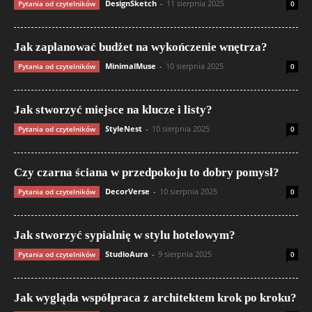
DesignSketch
-
11 sierpnia 2025
Pytania od czytelników
0
Jak zaplanować budżet na wykończenie wnętrza?
MinimalMuse
-
10 sierpnia 2025
Pytania od czytelników
0
Jak stworzyć miejsce na klucze i listy?
StyleNest
-
10 sierpnia 2025
Pytania od czytelników
0
Czy czarna ściana w przedpokoju to dobry pomysł?
DecorVerse
-
10 sierpnia 2025
Pytania od czytelników
0
Jak stworzyć sypialnię w stylu hotelowym?
StudioAura
-
9 sierpnia 2025
Pytania od czytelników
0
Jak wygląda współpraca z architektem krok po kroku?