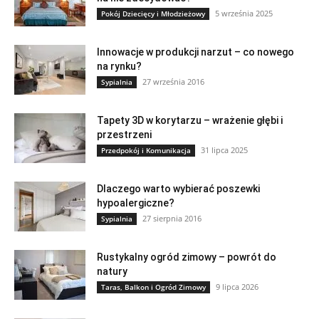
5 września 2025
Pokój Dziecięcy i Młodzieżowy
Innowacje w produkcji narzut – co nowego
na rynku?
27 września 2016
Sypialnia
Tapety 3D w korytarzu – wrażenie głębi i
przestrzeni
31 lipca 2025
Przedpokój i Komunikacja
Dlaczego warto wybierać poszewki
hypoalergiczne?
27 sierpnia 2016
Sypialnia
Rustykalny ogród zimowy – powrót do
natury
9 lipca 2026
Taras, Balkon i Ogród Zimowy