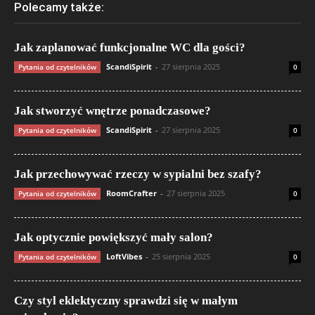
Polecamy także:
Jak zaplanować funkcjonalne WC dla gości?
ScandiSpirit
-
27 sierpnia 2025
Pytania od czytelników
0
Jak stworzyć wnętrze ponadczasowe?
ScandiSpirit
-
27 sierpnia 2025
Pytania od czytelników
0
Jak przechowywać rzeczy w sypialni bez szafy?
RoomCrafter
-
27 sierpnia 2025
Pytania od czytelników
0
Jak optycznie powiększyć mały salon?
LoftVibes
-
25 sierpnia 2025
Pytania od czytelników
0
Czy styl eklektyczny sprawdzi się w małym