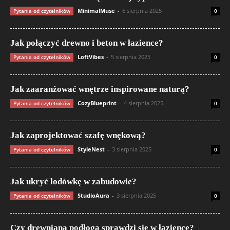
MinimalMuse
-
6 sierpnia 2025
Pytania od czytelników
0
Jak połączyć drewno i beton w łazience?
LoftVibes
-
5 sierpnia 2025
Pytania od czytelników
0
Jak zaaranżować wnętrze inspirowane naturą?
CozyBlueprint
-
4 sierpnia 2025
Pytania od czytelników
0
Jak zaprojektować szafę wnękową?
StyleNest
-
3 sierpnia 2025
Pytania od czytelników
0
Jak ukryć lodówkę w zabudowie?
StudioAura
-
3 sierpnia 2025
Pytania od czytelników
0
Czy drewniana podłoga sprawdzi się w łazience?