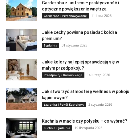
Garderoba z lustrem – praktyczność i
optyczne powiększenie wnętrza
11 lipca 2026
Garderoba i Przechowywanie
Jakie cechy powinna posiadać kołdra
premium?
31 stycznia 2025
Sypialnia
Jakie kolory najlepiej sprawdzają się w
małym przedpokoju?
14 lutego 2026
Przedpokój i Komunikacja
Jak stworzyć atmosferę wellness w pokoju
kąpielowym?
2 stycznia 2026
Łazienka i Pokój Kąpielowy
Kuchnia w macie czy połysku – co wybrać?
19 listopada 2025
Kuchnia i Jadalnia