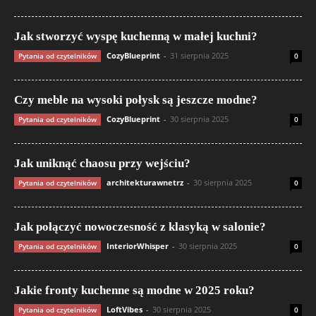
Jak stworzyć wyspę kuchenną w małej kuchni?
CozyBlueprint
-
31 sierpnia 2025
Pytania od czytelników
0
Czy meble na wysoki połysk są jeszcze modne?
CozyBlueprint
-
30 sierpnia 2025
Pytania od czytelników
0
Jak uniknąć chaosu przy wejściu?
architekturawnetrz
-
30 sierpnia 2025
Pytania od czytelników
0
Jak połączyć nowoczesność z klasyką w salonie?
InteriorWhisper
-
30 sierpnia 2025
Pytania od czytelników
0
Jakie fronty kuchenne są modne w 2025 roku?
LoftVibes
-
30 sierpnia 2025
Pytania od czytelników
0