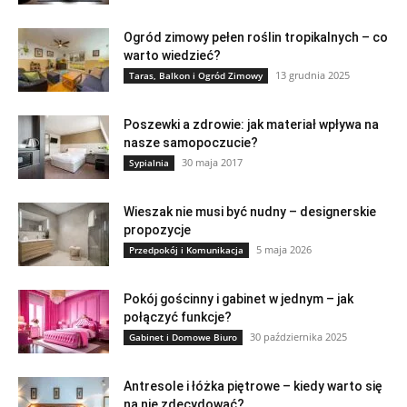
Ogród zimowy pełen roślin tropikalnych – co
warto wiedzieć?
13 grudnia 2025
Taras, Balkon i Ogród Zimowy
Poszewki a zdrowie: jak materiał wpływa na
nasze samopoczucie?
30 maja 2017
Sypialnia
Wieszak nie musi być nudny – designerskie
propozycje
5 maja 2026
Przedpokój i Komunikacja
Pokój gościnny i gabinet w jednym – jak
połączyć funkcje?
30 października 2025
Gabinet i Domowe Biuro
Antresole i łóżka piętrowe – kiedy warto się
na nie zdecydować?