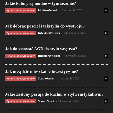
Jakie kolory są modne w tym sezonie?
ModernMood
-
15 września 2025
Pytania od czytelników
0
Jak dobrać pościel i tekstylia do wystroju?
InteriorWhisper
-
14 września 2025
Pytania od czytelników
0
Jak dopasować AGD do stylu wnętrza?
InteriorWhisper
-
14 września 2025
Pytania od czytelników
0
Jak urządzić mieszkanie inwestycyjne?
StudioAura
-
14 września 2025
Pytania od czytelników
0
Jakie zasłony pasują do kuchni w stylu rustykalnym?
ScandiSpirit
-
14 września 2025
Pytania od czytelników
0