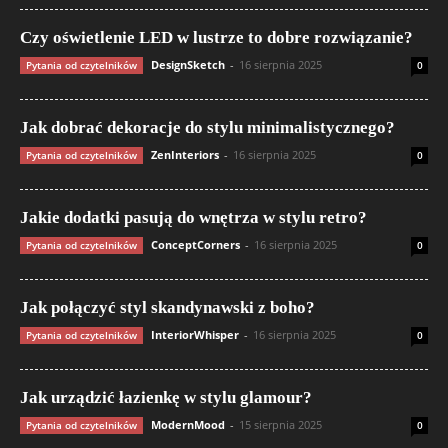
Czy oświetlenie LED w lustrze to dobre rozwiązanie?
DesignSketch
-
16 sierpnia 2025
Pytania od czytelników
0
Jak dobrać dekoracje do stylu minimalistycznego?
ZenInteriors
-
16 sierpnia 2025
Pytania od czytelników
0
Jakie dodatki pasują do wnętrza w stylu retro?
ConceptCorners
-
16 sierpnia 2025
Pytania od czytelników
0
Jak połączyć styl skandynawski z boho?
InteriorWhisper
-
16 sierpnia 2025
Pytania od czytelników
0
Jak urządzić łazienkę w stylu glamour?
ModernMood
-
15 sierpnia 2025
Pytania od czytelników
0